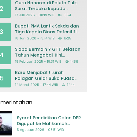
Guru Honorer di Paluta Tulis
2
Surat Terbuka kepada
Presiden Prabowo, Mohon
17 Juli 2026 - 08:19 WIB
1554
Keadilan atas Dugaan
Kriminalisasi
Bupati PMA Lantik Sekda dan
3
Tiga Kepala Dinas Defenitif Ini
orangnya
18 Juni 2026 - 13:14 WIB
1525
Siapa Bermain ? GTT Belasan
4
Tahun Mengabdi, Kini
Dikeluarkan Sepihak Dari
18 Februari 2025 - 18:31 WIB
1486
Dapodik
Baru Menjabat ! Lurah
5
Polagan Gelar Buka Puasa
Bersama
14 Maret 2025 - 17:44 WIB
1444
emerintahan
Syarat Pendidikan Calon DPR
Digugat ke Mahkamah
Konstitusi
5 Agustus 2026 - 08:51 WIB