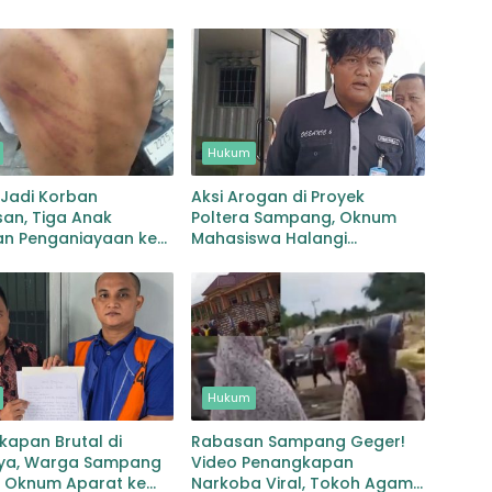
Hukum
 Jadi Korban
Aksi Arogan di Proyek
an, Tiga Anak
Poltera Sampang, Oknum
an Penganiayaan ke
Mahasiswa Halangi
Wartawan dan Picu
Ketegangan
Hukum
apan Brutal di
Rabasan Sampang Geger!
ya, Warga Sampang
Video Penangkapan
 Oknum Aparat ke
Narkoba Viral, Tokoh Agama