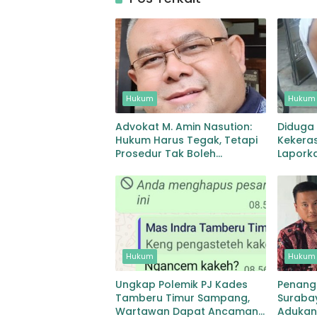
Hukum
Hukum
Advokat M. Amin Nasution:
Diduga
Hukum Harus Tegak, Tetapi
Kekeras
Prosedur Tak Boleh
Lapork
Tumbang
Polisi
Hukum
Hukum
Ungkap Polemik PJ Kades
Penangk
Tamberu Timur Sampang,
Suraba
Wartawan Dapat Ancaman
Adukan