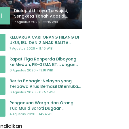
Dialog Akhirnya Terwujud,
1
Sengketa Tanah Adat di
Lingkar Proyek Strategis
7 Agustus 2026 - 22:15 WIB
Nasional Memasuki Babak
Baru
KELUARGA CARI ORANG HILANG DI
UKUI, IBU DAN 2 ANAK BALITA
BELUM PULANG SEJAK 20 JULI 2026
7 Agustus 2026 - 11:46 WIB
Rapat Tiga Ranperda Diboyong
ke Medan, PB-GEMA BT: Jangan
Jadikan APBD Ladang
6 Agustus 2026 - 19:18 WIB
Pembiayaan yang Tak Perlu
Berita Bahagia: Nelayan yang
Terbawa Arus Berhasil Ditemukan
Dalam Keadaan Selamat
6 Agustus 2026 - 09:57 WIB
Pengaduan Warga dan Orang
Tua Murid Soroti Dugaan
Pengelolaan Dana BOP PAUD di TK
4 Agustus 2026 - 14:24 WIB
Al-Ikhlas Tapanuli Selatan
ndidikan