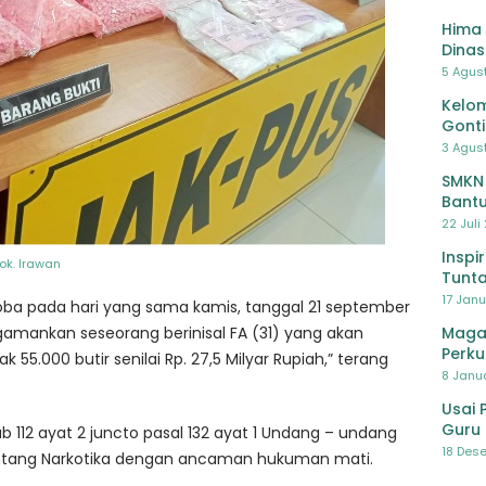
Hima 
Dinas
Pelat
5 Agus
Lawa
Kelom
Gont
3 Agust
SMKN
Bantu
Pendi
22 Juli
Inspi
Dok. Irawan
Tunta
17 Janu
koba pada hari yang sama kamis, tanggal 21 september
Maga
ngamankan seseorang berinisal FA (31) yang akan
Perku
55.000 butir senilai Rp. 27,5 Milyar Rupiah,” terang
8 Janua
Usai 
Guru 
Sub 112 ayat 2 juncto pasal 132 ayat 1 Undang – undang
Bersa
18 Dese
tentang Narkotika dengan ancaman hukuman mati.