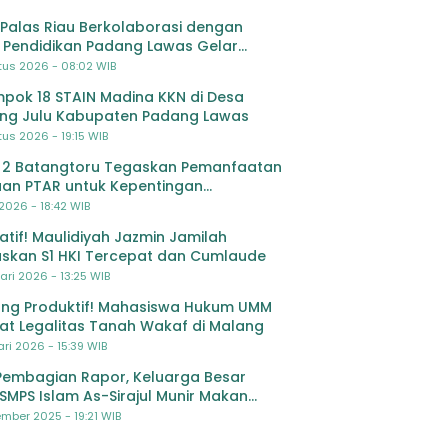
Palas Riau Berkolaborasi dengan
 Pendidikan Padang Lawas Gelar
ihan OSIS SMP se-Kabupaten Padang
tus 2026 - 08:02 WIB
s
pok 18 STAIN Madina KKN di Desa
ing Julu Kabupaten Padang Lawas
us 2026 - 19:15 WIB
 2 Batangtoru Tegaskan Pemanfaatan
an PTAR untuk Kepentingan
dikan
 2026 - 18:42 WIB
ratif! Maulidiyah Jazmin Jamilah
skan S1 HKI Tercepat dan Cumlaude
ari 2026 - 13:25 WIB
ng Produktif! Mahasiswa Hukum UMM
at Legalitas Tanah Wakaf di Malang
ri 2026 - 15:39 WIB
Pembagian Rapor, Keluarga Besar
SMPS Islam As-Sirajul Munir Makan
ma Sambut Libur Awal Semester
mber 2025 - 19:21 WIB