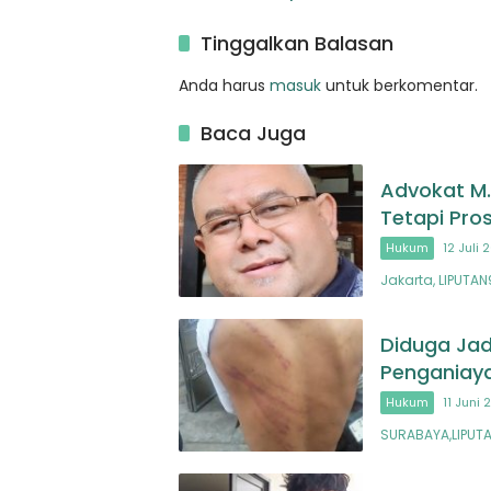
dari Mentor
Propa
Tinggalkan Balasan
Anda harus
masuk
untuk berkomentar.
Baca Juga
Advokat M.
Tetapi Pro
Hukum
12 Juli 
Jakarta, LIPUT
Diduga Jad
Penganiaya
Hukum
11 Juni 
SURABAYA,LIPUT