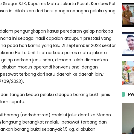
Siregar S.I.K,
Kapolres Metro Jakarta Pusat, Kombes Pol
sus ini dilakukan dari hasil pengembangan pelaku yang
n dalam pengungkapan kasus peredaran gelap narkoba
 mana ini sebagai hasil capaian ataupun prestasi yang
na pada hari kamis yang lalu 21 september 2023 sekitar
ekarno Hatta Unit 1 satnarkoba polres metro jakarta
 gelap narkoba jenis sabu, dimana telah diamankan
melakukan modus operandi konvensional dengan
esawat terbang dari satu daerah ke daerah lain.”
7/09/2023).
Pe
ari tangan kedua pelaku didapati barang bukti jenis
alam sepatu.
 barang (narkoba-red) melalui jalur darat ke Medan
langsung berangkat melalui pesawat terbang dan
ankan barang bukti sebanyak 1,5 Kg, dilakukan