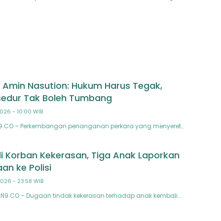
m
: Hancurkan Jaringan
Sampai Akar
 Amin Nasution: Hukum Harus Tegak,
sedur Tak Boleh Tumbang
2026 - 10:00 WIB
AN9.CO – Perkembangan penanganan perkara yang menyeret…
i Korban Kekerasan, Tiga Anak Laporkan
an ke Polisi
2026 - 23:58 WIB
AN9.CO – Dugaan tindak kekerasan terhadap anak kembali…