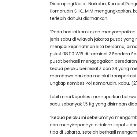
Didampingi Kasat Narkoba,
Kompol Rango 
Komarudin S.I.K., M.M mengungkapkan, ka
terlebih dahulu diamankan.
“Pada hari ini kami akan menyampaika
jenis sabu di wilayah jakarta pusat yang
menjadi keprihatinan kita bersama, dima
pukul 08.00 WIB di terminal 2 Bandara So
pusat berhasil menggagalkan peredaran
kedua pelaku berinisial Z dan SB yang 
membawa narkoba melalui transportasi p
Ungkap Kombes Pol Komarudin. Rabu, (2
Lebih rinci Kapolres memaparkan bahwa d
sabu sebanyak 1,5 Kg yang disimpan did
“Ke
dua pelaku ini sebelumnya mengambil
dan menyimpannya didalam sepatu dan 
tiba di Jakarta, setelah berhasil mengam