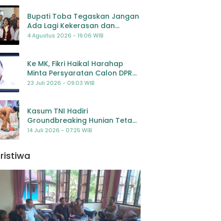
Bupati Toba Tegaskan Jangan
Ada Lagi Kekerasan dan
Bullying Terhadap Anak,
4 Agustus 2026 - 19:06 WIB
Dorong Kolaborasi Seluruh
Pihak
Ke MK, Fikri Haikal Harahap
Minta Persyaratan Calon DPR
Dilengkapi Penilaian
23 Juli 2026 - 09:03 WIB
Kompetensi
Kasum TNI Hadiri
Groundbreaking Hunian Tetap
Pascabencana di
14 Juli 2026 - 07:25 WIB
Padangsidimpuan, Harapan
Baru bagi Penyintas
ristiwa