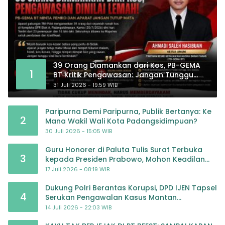
39 Orang Diamankan dari Kos, PB-GEMA
1
BT Kritik Pengawasan: Jangan Tunggu
Masyarakat Bergerak Baru Negara
31 Juli 2026 - 19:59 WIB
Bertindak
Paripurna Demi Paripurna, Publik Bertanya: Ke
2
Mana Wakil Wali Kota Padangsidimpuan?
30 Juli 2026 - 15:05 WIB
Guru Honorer di Paluta Tulis Surat Terbuka
3
kepada Presiden Prabowo, Mohon Keadilan
atas Dugaan Kriminalisasi
17 Juli 2026 - 08:19 WIB
Dukung Polri Berantas Korupsi, DPD IJEN Tapsel
4
Serukan Pengawalan Kasus Mantan
Jampidsus hingga Tuntas
14 Juli 2026 - 22:03 WIB