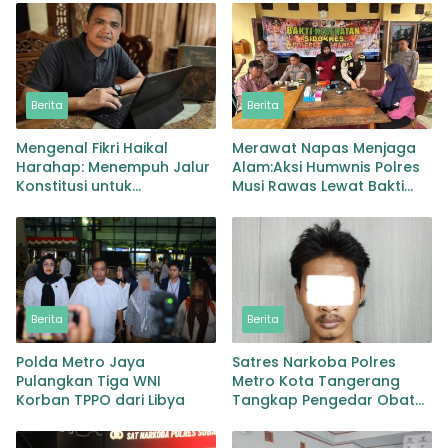
Berita
Berita
Mengenal Fikri Haikal
Merawat Napas Menjaga
Harahap: Menempuh Jalur
Alam:Aksi Humwnis Polres
Konstitusi untuk
Musi Rawas Lewat Bakti
Menguatkan Demokrasi
Kesehatan Mitigasi
Karhutla
Berita
Berita
Polda Metro Jaya
Satres Narkoba Polres
Pulangkan Tiga WNI
Metro Kota Tangerang
Korban TPPO dari Libya
Tangkap Pengedar Obat
Keras Ribuan Butir
Tramadol dan Hexymer