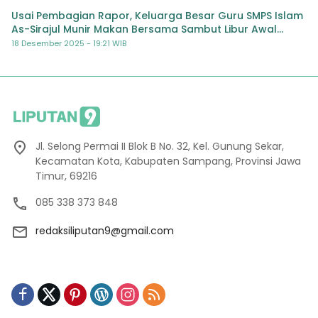
Usai Pembagian Rapor, Keluarga Besar Guru SMPS Islam
As-Sirajul Munir Makan Bersama Sambut Libur Awal
Semester
18 Desember 2025 - 19:21 WIB
Jl. Selong Permai II Blok B No. 32, Kel. Gunung Sekar,
Kecamatan Kota, Kabupaten Sampang, Provinsi Jawa
Timur, 69216
085 338 373 848
redaksiliputan9@gmail.com