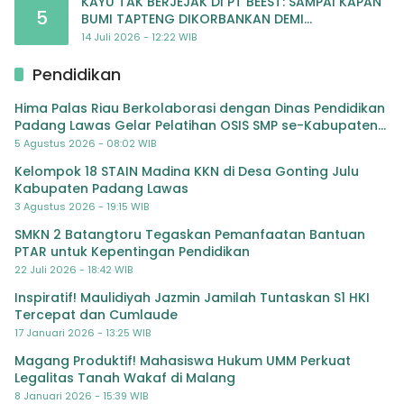
KAYU TAK BERJEJAK DI PT BEEST: SAMPAI KAPAN
5
BUMI TAPTENG DIKORBANKAN DEMI
KEUNTUNGAN? KETUA DPW SUMUT IJEN DESAK
14 Juli 2026 - 12:22 WIB
APH TINDAK TEGA
Pendidikan
Hima Palas Riau Berkolaborasi dengan Dinas Pendidikan
Padang Lawas Gelar Pelatihan OSIS SMP se-Kabupaten
Padang Lawas
5 Agustus 2026 - 08:02 WIB
Kelompok 18 STAIN Madina KKN di Desa Gonting Julu
Kabupaten Padang Lawas
3 Agustus 2026 - 19:15 WIB
SMKN 2 Batangtoru Tegaskan Pemanfaatan Bantuan
PTAR untuk Kepentingan Pendidikan
22 Juli 2026 - 18:42 WIB
Inspiratif! Maulidiyah Jazmin Jamilah Tuntaskan S1 HKI
Tercepat dan Cumlaude
17 Januari 2026 - 13:25 WIB
Magang Produktif! Mahasiswa Hukum UMM Perkuat
Legalitas Tanah Wakaf di Malang
8 Januari 2026 - 15:39 WIB