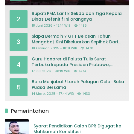
Bupati PMA Lantik Sekda dan Tiga Kepala
2
Dinas Defenitif Ini orangnya
18 Juni 2026 - 13:14 WIB
1495
Siapa Bermain ? GTT Belasan Tahun
3
Mengabdi, Kini Dikeluarkan Sepihak Dari
Dapodik
18 Februari 2025 - 18:31 WIB
1476
Guru Honorer di Paluta Tulis Surat
4
Terbuka kepada Presiden Prabowo,
Mohon Keadilan atas Dugaan
17 Juli 2026 - 08:19 WIB
1474
Kriminalisasi
Baru Menjabat ! Lurah Polagan Gelar Buka
5
Puasa Bersama
14 Maret 2025 - 17:44 WIB
1433
Pemerintahan
Syarat Pendidikan Calon DPR Digugat ke
Mahkamah Konstitusi