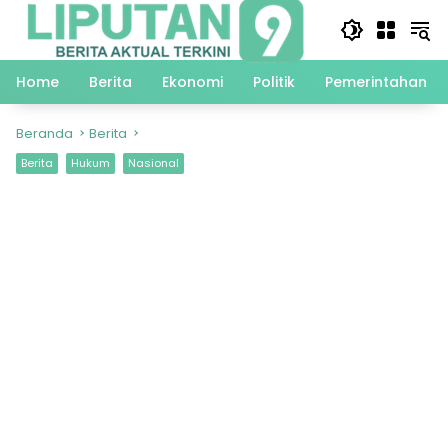
Langsung
ke
konten
Home
Berita
Ekonomi
Politik
Pemerintahan
Beranda
Berita
Berita
Hukum
Nasional