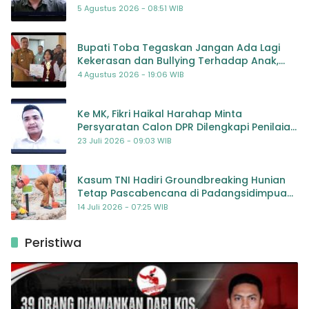
5 Agustus 2026 - 08:51 WIB
Bupati Toba Tegaskan Jangan Ada Lagi
Kekerasan dan Bullying Terhadap Anak,
Dorong Kolaborasi Seluruh Pihak
4 Agustus 2026 - 19:06 WIB
Ke MK, Fikri Haikal Harahap Minta
Persyaratan Calon DPR Dilengkapi Penilaian
Kompetensi
23 Juli 2026 - 09:03 WIB
Kasum TNI Hadiri Groundbreaking Hunian
Tetap Pascabencana di Padangsidimpuan,
Harapan Baru bagi Penyintas
14 Juli 2026 - 07:25 WIB
Peristiwa