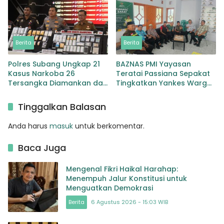
Disita
Berita
Berita
Polres Subang Ungkap 21
BAZNAS PMI Yayasan
Kasus Narkoba 26
Teratai Passiana Sepakat
Tersangka Diamankan dan
Tingkatkan Yankes Warga
Sabu 146 Gram Disita
Miskin Selayar
Tinggalkan Balasan
Anda harus
masuk
untuk berkomentar.
Baca Juga
Mengenal Fikri Haikal Harahap:
Menempuh Jalur Konstitusi untuk
Menguatkan Demokrasi
Berita
6 Agustus 2026 - 15:03 WIB