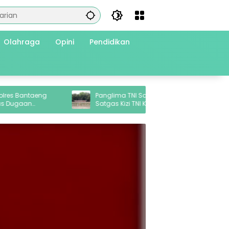
Olahraga
Opini
Pendidikan
ntaeng
Panglima TNI Sambut Kepulangan
an
Satgas Kizi TNI Kontingen Garuda XX-V
rkotika
MONUSCO