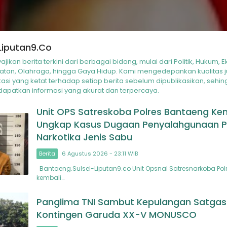
Liputan9.co
jikan berita terkini dari berbagai bidang, mulai dari Politik, Hukum, 
hatan, Olahraga, hingga Gaya Hidup. Kami mengedepankan kualitas 
kasi yang ketat terhadap setiap berita sebelum dipublikasikan, se
apatkan informasi yang akurat dan terpercaya.
Unit OPS Satreskoba Polres Bantaeng Ke
Ungkap Kasus Dugaan Penyalahgunaan P
Narkotika Jenis Sabu
Berita
6 Agustus 2026 - 23:11 WIB
Bantaeng.Sulsel-Liputan9.co Unit Opsnal Satresnarkoba Po
kembali…
Panglima TNI Sambut Kepulangan Satgas K
Kontingen Garuda XX-V MONUSCO