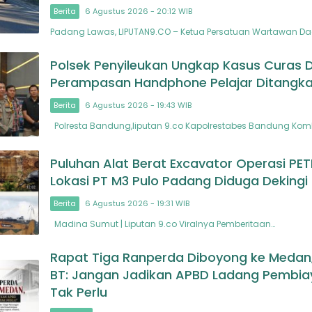
Berita
6 Agustus 2026 - 20:12 WIB
Padang Lawas, LIPUTAN9.CO – Ketua Persatuan Wartawan Da
Polsek Penyileukan Ungkap Kasus Curas 
Perampasan Handphone Pelajar Ditangk
Berita
6 Agustus 2026 - 19:43 WIB
Polresta Bandung,liputan 9.co Kapolrestabes Bandung Komb
Puluhan Alat Berat Excavator Operasi PETI
Lokasi PT M3 Pulo Padang Diduga Dekingi
Berita
6 Agustus 2026 - 19:31 WIB
Madina Sumut | Liputan 9.co Viralnya Pemberitaan…
Rapat Tiga Ranperda Diboyong ke Meda
BT: Jangan Jadikan APBD Ladang Pembi
Tak Perlu