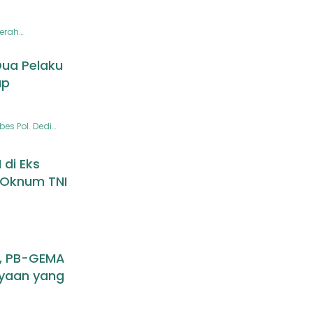
erah…
Dua Pelaku
ap
es Pol. Dedi…
 di Eks
 Oknum TNI
n, PB-GEMA
ayaan yang