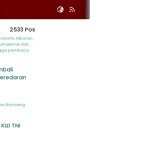
2533 Pos
Ekonomi, Hiburan,
jurnalisme dan
hingga pembaca
mbali
eredaran
lres Bantaeng
izi TNI