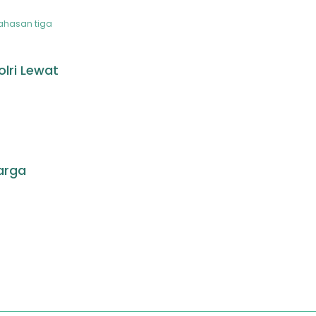
ahasan tiga
lri Lewat
arga