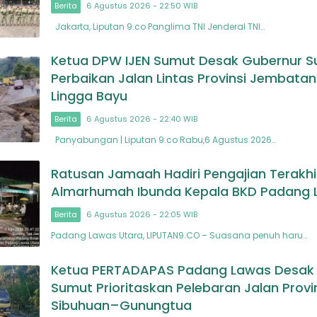
Berita
6 Agustus 2026 - 22:50 WIB
Jakarta, Liputan 9.co Panglima TNI Jenderal TNI…
Ketua DPW IJEN Sumut Desak Gubernur 
Perbaikan Jalan Lintas Provinsi Jembata
Lingga Bayu
Berita
6 Agustus 2026 - 22:40 WIB
Panyabungan | Liputan 9.co Rabu,6 Agustus 2026…
Ratusan Jamaah Hadiri Pengajian Terakhi
Almarhumah Ibunda Kepala BKD Padang 
Berita
6 Agustus 2026 - 22:05 WIB
Padang Lawas Utara, LIPUTAN9.CO – Suasana penuh haru…
Ketua PERTADAPAS Padang Lawas Desak
Sumut Prioritaskan Pelebaran Jalan Provi
Sibuhuan–Gunungtua