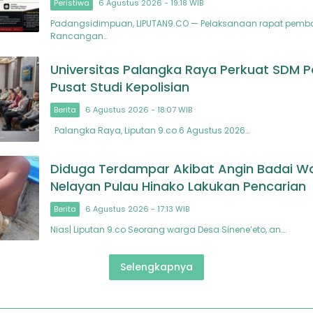
Peristiwa
6 Agustus 2026 - 19:18 WIB
Padangsidimpuan, LIPUTAN9.CO — Pelaksanaan rapat pemb
Rancangan…
Universitas Palangka Raya Perkuat SDM Po
Pusat Studi Kepolisian
Berita
6 Agustus 2026 - 18:07 WIB
Palangka Raya, Liputan 9.co 6 Agustus 2026…
Diduga Terdampar Akibat Angin Badai W
Nelayan Pulau Hinako Lakukan Pencarian
Berita
6 Agustus 2026 - 17:13 WIB
Nias| Liputan 9.co Seorang warga Desa Sinene’eto, an….
Selengkapnya