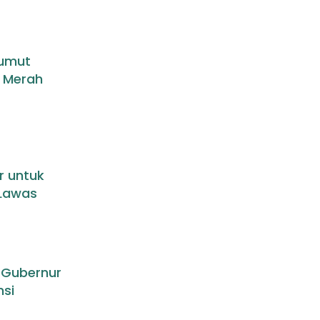
Sumut
n Merah
r untuk
Lawas
 Gubernur
nsi