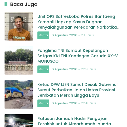
Baca Juga
Unit OPS Satreskoba Polres Bantaeng
Kembali Ungkap Kasus Dugaan
Penyalahgunaan Peredaran Narkotika
Jenis Sabu
Berita
6 Agustus 2026 - 23:11 WIB
Panglima TNI Sambut Kepulangan
Satgas Kizi TNI Kontingen Garuda XX-V
MONUSCO
Berita
6 Agustus 2026 - 22:50 WIB
Ketua DPW IJEN Sumut Desak Gubernur
Sumut Perbaikan Jalan Lintas Provinsi
Jembatan Merah Lingga Bayu
Berita
6 Agustus 2026 - 22:40 WIB
Ratusan Jamaah Hadiri Pengajian
Terakhir untuk Almarhumah Ibunda