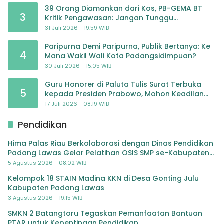
39 Orang Diamankan dari Kos, PB-GEMA BT
3
Kritik Pengawasan: Jangan Tunggu
Masyarakat Bergerak Baru Negara Bertindak
31 Juli 2026 - 19:59 WIB
Paripurna Demi Paripurna, Publik Bertanya: Ke
4
Mana Wakil Wali Kota Padangsidimpuan?
30 Juli 2026 - 15:05 WIB
Guru Honorer di Paluta Tulis Surat Terbuka
5
kepada Presiden Prabowo, Mohon Keadilan
atas Dugaan Kriminalisasi
17 Juli 2026 - 08:19 WIB
Pendidikan
Hima Palas Riau Berkolaborasi dengan Dinas Pendidikan
Padang Lawas Gelar Pelatihan OSIS SMP se-Kabupaten
Padang Lawas
5 Agustus 2026 - 08:02 WIB
Kelompok 18 STAIN Madina KKN di Desa Gonting Julu
Kabupaten Padang Lawas
3 Agustus 2026 - 19:15 WIB
SMKN 2 Batangtoru Tegaskan Pemanfaatan Bantuan
PTAR untuk Kepentingan Pendidikan