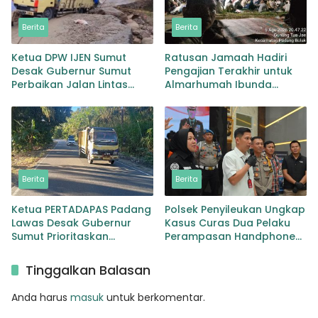
Berita
Berita
Ketua DPW IJEN Sumut
Ratusan Jamaah Hadiri
Desak Gubernur Sumut
Pengajian Terakhir untuk
Perbaikan Jalan Lintas
Almarhumah Ibunda
Provinsi Jembatan Merah
Kepala BKD Padang Lawas
Lingga Bayu
Berita
Berita
Ketua PERTADAPAS Padang
Polsek Penyileukan Ungkap
Lawas Desak Gubernur
Kasus Curas Dua Pelaku
Sumut Prioritaskan
Perampasan Handphone
Pelebaran Jalan Provinsi
Pelajar Ditangkap
Sibuhuan–Gunungtua
Tinggalkan Balasan
Anda harus
masuk
untuk berkomentar.