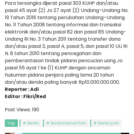
Para tersangka dijerat pasal 303 KUHP dan/atau
pasal 45 ayat (2) Jo 27 ayat (2) Undang–Undang No.
19 Tahun 2016 tentang perubahan Undang–Undang
No. 11 Tahun 2008 tentang informasi dan transaksi
elektronik dan/atau pasal 82 dan pasal 85 Undang-
Undang RI No. 3 Tahun 2011 tentang transfer dana
dan/atau pasal 3, pasal 4, pasal 5, dan pasal 10 UU RI
N. 8 tahun 2010 tentang pencegahan dan
pemberantasan tindak pidana pencucian uang Jo
pasal 55 ayat 1 ke (1) KUHP dengan ancaman
hukuman pidana penjara paling lama 20 tahun
dan/atau denda paling banyak Rp10.000.000.000.
Reporter : Adi
Editor : Fikri/Red
Post Views:
190
Tag:
Berita
Berita Humas Polri
Berita polri