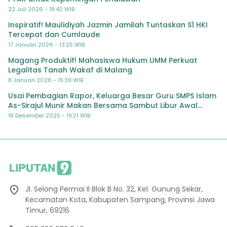
22 Juli 2026 - 18:42 WIB
Inspiratif! Maulidiyah Jazmin Jamilah Tuntaskan S1 HKI
Tercepat dan Cumlaude
17 Januari 2026 - 13:25 WIB
Magang Produktif! Mahasiswa Hukum UMM Perkuat
Legalitas Tanah Wakaf di Malang
8 Januari 2026 - 15:39 WIB
Usai Pembagian Rapor, Keluarga Besar Guru SMPS Islam
As-Sirajul Munir Makan Bersama Sambut Libur Awal
Semester
18 Desember 2025 - 19:21 WIB
Jl. Selong Permai II Blok B No. 32, Kel. Gunung Sekar,
Kecamatan Kota, Kabupaten Sampang, Provinsi Jawa
Timur, 69216