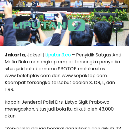
Jakarta
, Jaksel |
Liputan9.co
– Penyidik Satgas Anti
Mafia Bola menangkap empat tersangka penyedia
situs judi bola bernama SBOTOP melalui situs
www.bolehplay.com dan www.sepaktop.com.
Keempat tersangka tersebut adalah S, DR, L, dan
TRR.
Kapolri Jenderal Polisi Drs. Listyo Sigit Prabowo
menegaskan, situs judi bola itu diikuti oleh 43.000
akun.
“Servernya diduga berasal dari Filipina dan diikuti 43