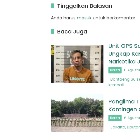
Sibuhu
Tinggalkan Balasan
Anda harus
masuk
untuk berkomentar.
Baca Juga
Unit OPS S
Ungkap Ka
Narkotika 
Berita
6 Agustu
Bantaeng.Sulsel
kembali…
Panglima T
Kontingen
Berita
6 Agustu
Jakarta, Liputan