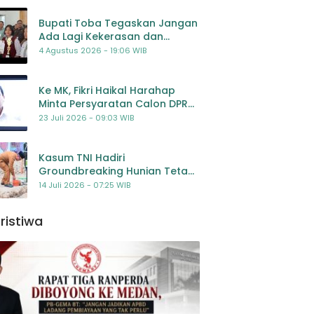
Bupati Toba Tegaskan Jangan
Ada Lagi Kekerasan dan
Bullying Terhadap Anak,
4 Agustus 2026 - 19:06 WIB
Dorong Kolaborasi Seluruh
Pihak
Ke MK, Fikri Haikal Harahap
Minta Persyaratan Calon DPR
Dilengkapi Penilaian
23 Juli 2026 - 09:03 WIB
Kompetensi
Kasum TNI Hadiri
Groundbreaking Hunian Tetap
Pascabencana di
14 Juli 2026 - 07:25 WIB
Padangsidimpuan, Harapan
Baru bagi Penyintas
ristiwa