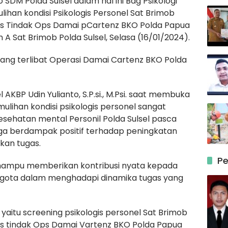
o SDM Polda Sulsel dalam hal ini Bag Psikologi
han kondisi Psikologis Personel Sat Brimob
as Tindak Ops Damai pCartenz BKO Polda Papua
 A Sat Brimob Polda Sulsel, Selasa (16/01/2024).
 yang terlibat Operasi Damai Cartenz BKO Polda
 AKBP Udin Yulianto, S.P.si., M.Psi. saat membuka
lihan kondisi psikologis personel sangat
esehatan mental Personil Polda Sulsel pasca
gga berdampak positif terhadap peningkatan
kan tugas.
Pe
n mampu memberikan kontribusi nyata kepada
nggota dalam menghadapi dinamika tugas yang
yaitu screening psikologis personel Sat Brimob
as tindak Ops Damai Vartenz BKO Polda Papua