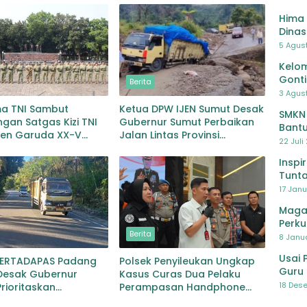
Hima 
Dinas
Pelat
5 Agus
Lawa
Kelom
Gont
Berita
3 Agust
ma TNI Sambut
Ketua DPW IJEN Sumut Desak
SMKN
gan Satgas Kizi TNI
Gubernur Sumut Perbaikan
Bantu
gen Garuda XX-V
Jalan Lintas Provinsi
Pendi
22 Juli
CO
Jembatan Merah Lingga
Bayu
Inspi
Tunta
17 Janu
Maga
Perku
Berita
8 Janua
Usai 
PERTADAPAS Padang
Polsek Penyileukan Ungkap
Guru 
Desak Gubernur
Kasus Curas Dua Pelaku
Bersa
18 Dese
rioritaskan
Perampasan Handphone
an Jalan Provinsi
Pelajar Ditangkap