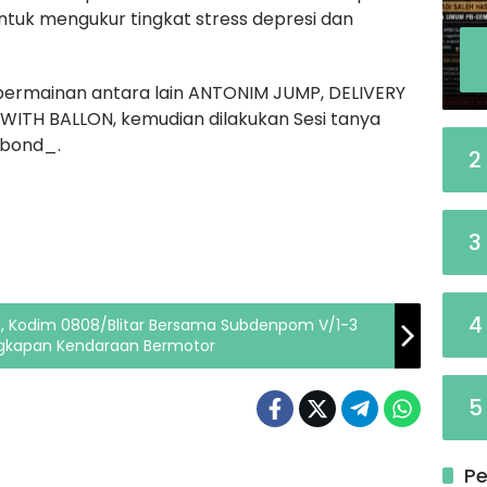
ntuk mengukur tingkat stress depresi dan
 permainan antara lain ANTONIM JUMP, DELIVERY
ITH BALLON, kemudian dilakukan Sesi tanya
 bond_.
2
3
4
, Kodim 0808/Blitar Bersama Subdenpom V/1-3
engkapan Kendaraan Bermotor
5
Pe