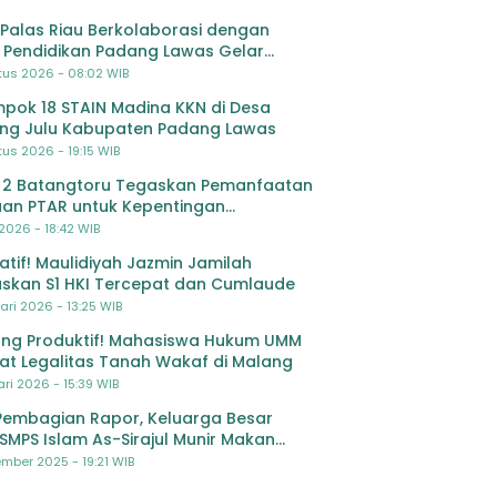
Palas Riau Berkolaborasi dengan
 Pendidikan Padang Lawas Gelar
ihan OSIS SMP se-Kabupaten Padang
tus 2026 - 08:02 WIB
s
pok 18 STAIN Madina KKN di Desa
ing Julu Kabupaten Padang Lawas
us 2026 - 19:15 WIB
 2 Batangtoru Tegaskan Pemanfaatan
an PTAR untuk Kepentingan
dikan
 2026 - 18:42 WIB
ratif! Maulidiyah Jazmin Jamilah
skan S1 HKI Tercepat dan Cumlaude
ari 2026 - 13:25 WIB
ng Produktif! Mahasiswa Hukum UMM
at Legalitas Tanah Wakaf di Malang
ri 2026 - 15:39 WIB
Pembagian Rapor, Keluarga Besar
SMPS Islam As-Sirajul Munir Makan
ma Sambut Libur Awal Semester
mber 2025 - 19:21 WIB