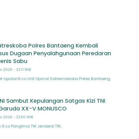
an–Gunungtua
atreskoba Polres Bantaeng Kembali
sus Dugaan Penyalahgunaan Peredaran
Jenis Sabu
s 2026 - 23:11 WIB
-Liputan9.co Unit Opsnal Satresnarkoba Polres Bantaeng
NI Sambut Kepulangan Satgas Kizi TNI
 Garuda XX-V MONUSCO
s 2026 - 22:50 WIB
 9.co Panglima TNI Jenderal TNI…