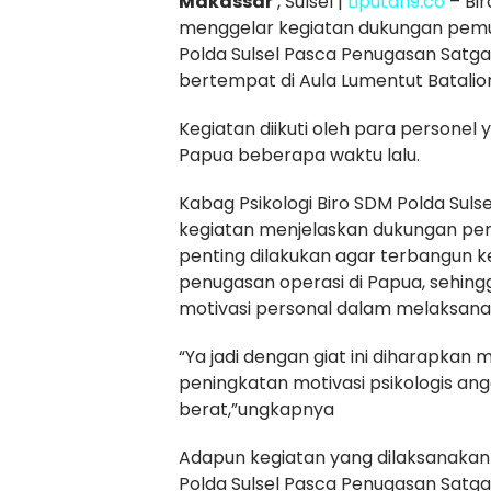
Makassar
, Sulsel |
Liputan9.co
– Bir
menggelar kegiatan dukungan pemuli
Polda Sulsel Pasca Penugasan Satg
bertempat di Aula Lumentut Batalion
Kegiatan diikuti oleh para personel
Papua beberapa waktu lalu.
Kabag Psikologi Biro SDM Polda Sulsel
kegiatan menjelaskan dukungan pemu
penting dilakukan agar terbangun k
penugasan operasi di Papua, sehin
motivasi personal dalam melaksana
“Ya jadi dengan giat ini diharapka
peningkatan motivasi psikologis a
berat,”ungkapnya
Adapun kegiatan yang dilaksanakan 
Polda Sulsel Pasca Penugasan Satg