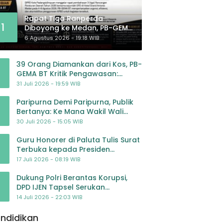
Rapat Tiga Ranperda
1
Diboyong ke Medan, PB-GEMA
BT: Jangan Jadikan APBD
6 Agustus 2026 - 19:18 WIB
Ladang Pembiayaan yang
Tak Perlu
39 Orang Diamankan dari Kos, PB-
GEMA BT Kritik Pengawasan:
Jangan Tunggu Masyarakat
31 Juli 2026 - 19:59 WIB
Bergerak Baru Negara Bertindak
Paripurna Demi Paripurna, Publik
Bertanya: Ke Mana Wakil Wali
Kota Padangsidimpuan?
30 Juli 2026 - 15:05 WIB
Guru Honorer di Paluta Tulis Surat
Terbuka kepada Presiden
Prabowo, Mohon Keadilan atas
17 Juli 2026 - 08:19 WIB
Dugaan Kriminalisasi
Dukung Polri Berantas Korupsi,
DPD IJEN Tapsel Serukan
Pengawalan Kasus Mantan
14 Juli 2026 - 22:03 WIB
Jampidsus hingga Tuntas
ndidikan