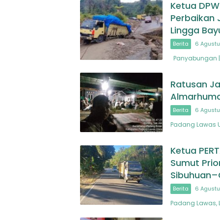
Ketua DPW
Perbaikan 
Lingga Bay
Berita
6 Agustu
Panyabungan | 
Ratusan Ja
Almarhuma
Berita
6 Agustu
Padang Lawas U
Ketua PER
Sumut Prio
Sibuhuan–
Berita
6 Agustu
Padang Lawas, 