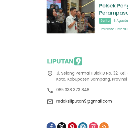
Polsek Pen
Perampasa
Berita
6 Agustu
Polresta Bandun
Jl. Selong Permai II Blok B No. 32, 
Kota, Kabupaten Sampang, Provinsi
085 338 373 848
redaksiliputan9@gmail.com