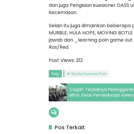
dan juga Pengisian kuesioner DASS u
kecemasan.
Selain itu juga dimainkan beberapa
MURBLE, HULA HOPE, MOVING BOTLE W
jawab dan _learning poin game out
Ros/Red
Post Views:
212
Tag:
Berita Humas Polri
Cegah Terjadinya Pelanggaran
Blitar Gelar Pemeriksaan Kel
Pos Terkait