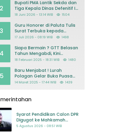
Bupati PMA Lantik Sekda dan
2
Tiga Kepala Dinas Defenitif Ini
orangnya
18 Juni 2026 - 13:14 WIB
1504
Guru Honorer di Paluta Tulis
3
Surat Terbuka kepada
Presiden Prabowo, Mohon
17 Juli 2026 - 08:19 WIB
1498
Keadilan atas Dugaan
Kriminalisasi
Siapa Bermain ? GTT Belasan
4
Tahun Mengabdi, Kini
Dikeluarkan Sepihak Dari
18 Februari 2025 - 18:31 WIB
1480
Dapodik
Baru Menjabat ! Lurah
5
Polagan Gelar Buka Puasa
Bersama
14 Maret 2025 - 17:44 WIB
1439
emerintahan
Syarat Pendidikan Calon DPR
Digugat ke Mahkamah
Konstitusi
5 Agustus 2026 - 08:51 WIB