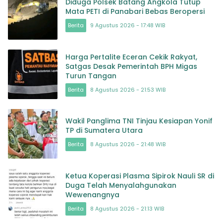
Diduga Polsek Batang Angkola Tutup
Mata PETI di Panabari Bebas Beropersi
Berita
9 Agustus 2026 - 17:48 WIB
Harga Pertalite Eceran Cekik Rakyat,
Satgas Desak Pemerintah BPH Migas
Turun Tangan
Berita
8 Agustus 2026 - 21:53 WIB
Wakil Panglima TNI Tinjau Kesiapan Yonif
TP di Sumatera Utara
Berita
8 Agustus 2026 - 21:48 WIB
Ketua Koperasi Plasma Sipirok Nauli SR di
Duga Telah Menyalahgunakan
Wewenangnya
Berita
8 Agustus 2026 - 21:13 WIB