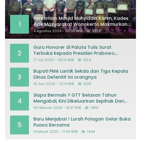
Peresmian Masjid Muhyiddin Karim, Kades
1
Ajak Masyarakat Wonokerto Makmurkan
Masjid
4 Agustus 2024 - 00:35 WIB
3255
Guru Honorer di Paluta Tulis Surat
2
Terbuka kepada Presiden Prabowo,
Mohon Keadilan atas Dugaan
17 Juli 2026 - 08:19 WIB
1554
Kriminalisasi
Bupati PMA Lantik Sekda dan Tiga Kepala
3
Dinas Defenitif Ini orangnya
18 Juni 2026 - 13:14 WIB
1525
Siapa Bermain ? GTT Belasan Tahun
4
Mengabdi, Kini Dikeluarkan Sepihak Dari
Dapodik
18 Februari 2025 - 18:31 WIB
1486
Baru Menjabat ! Lurah Polagan Gelar Buka
5
Puasa Bersama
14 Maret 2025 - 17:44 WIB
1444