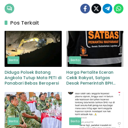
Pos Terkait
Berita
Berita
Diduga Polsek Batang
Harga Pertalite Eceran
Angkola Tutup Mata PETI di
Cekik Rakyat, Satgas
Panabari Bebas Beropersi
Desak Pemerintah BPH
Migas Turun Tangan
Berita
Berita