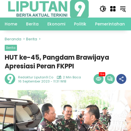
Langsung
ke
konten
Home
Berita
Ekonomi
Politik
Pemerintahan
Beranda
Berita
Berita
HUT ke-45, Pangdam Brawijaya
Apresiasi Peran FKPPI
194
Redaktur Liputan9.co
2 Min Baca
16 September 2023 - 11:31 WIB