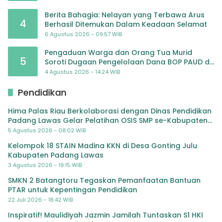
Berita Bahagia: Nelayan yang Terbawa Arus
4
Berhasil Ditemukan Dalam Keadaan Selamat
6 Agustus 2026 - 09:57 WIB
Pengaduan Warga dan Orang Tua Murid
5
Soroti Dugaan Pengelolaan Dana BOP PAUD di
TK Al-Ikhlas Tapanuli Selatan
4 Agustus 2026 - 14:24 WIB
Pendidikan
Hima Palas Riau Berkolaborasi dengan Dinas Pendidikan
Padang Lawas Gelar Pelatihan OSIS SMP se-Kabupaten
Padang Lawas
5 Agustus 2026 - 08:02 WIB
Kelompok 18 STAIN Madina KKN di Desa Gonting Julu
Kabupaten Padang Lawas
3 Agustus 2026 - 19:15 WIB
SMKN 2 Batangtoru Tegaskan Pemanfaatan Bantuan
PTAR untuk Kepentingan Pendidikan
22 Juli 2026 - 18:42 WIB
Inspiratif! Maulidiyah Jazmin Jamilah Tuntaskan S1 HKI