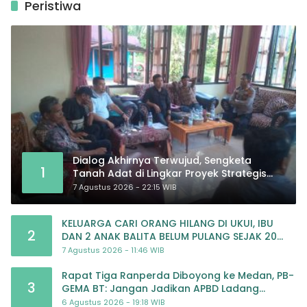
Peristiwa
Dialog Akhirnya Terwujud, Sengketa
1
Tanah Adat di Lingkar Proyek Strategis
Nasional Memasuki Babak Baru
7 Agustus 2026 - 22:15 WIB
KELUARGA CARI ORANG HILANG DI UKUI, IBU
2
DAN 2 ANAK BALITA BELUM PULANG SEJAK 20
JULI 2026
7 Agustus 2026 - 11:46 WIB
Rapat Tiga Ranperda Diboyong ke Medan, PB-
3
GEMA BT: Jangan Jadikan APBD Ladang
Pembiayaan yang Tak Perlu
6 Agustus 2026 - 19:18 WIB