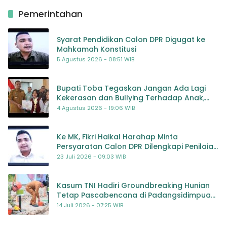
Pemerintahan
Syarat Pendidikan Calon DPR Digugat ke
Mahkamah Konstitusi
5 Agustus 2026 - 08:51 WIB
Bupati Toba Tegaskan Jangan Ada Lagi
Kekerasan dan Bullying Terhadap Anak,
Dorong Kolaborasi Seluruh Pihak
4 Agustus 2026 - 19:06 WIB
Ke MK, Fikri Haikal Harahap Minta
Persyaratan Calon DPR Dilengkapi Penilaian
Kompetensi
23 Juli 2026 - 09:03 WIB
Kasum TNI Hadiri Groundbreaking Hunian
Tetap Pascabencana di Padangsidimpuan,
Harapan Baru bagi Penyintas
14 Juli 2026 - 07:25 WIB