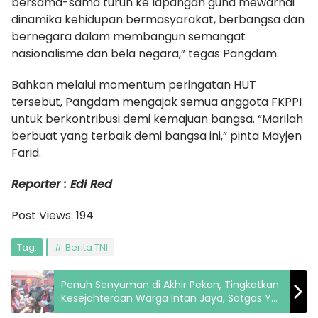
bersama-sama turun ke lapangan guna mewarnai
dinamika kehidupan bermasyarakat, berbangsa dan
bernegara dalam membangun semangat
nasionalisme dan bela negara,” tegas Pangdam.
Bahkan melalui momentum peringatan HUT
tersebut, Pangdam mengajak semua anggota FKPPI
untuk berkontribusi demi kemajuan bangsa. “Marilah
berbuat yang terbaik demi bangsa ini,” pinta Mayjen
Farid.
Reporter : Edi Red
Post Views:
194
Tag:
Berita TNI
Penuh Senyuman di Akhir Pekan, Tingkatkan
Kesejahteraan Warga Intan Jaya, Satgas YPR
330 Bagi Bibit Sayuran