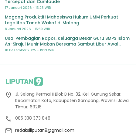
Tercepat dan Cumlaude
17 Januari 2026 - 13:25 WIB
Magang Produktif! Mahasiswa Hukum UMM Perkuat
Legalitas Tanah Wakaf di Malang
8 Januari 2026 - 15:39 WIB
Usai Pembagian Rapor, Keluarga Besar Guru SMPS Islam
As-Sirajul Munir Makan Bersama Sambut Libur Awal
Semester
18 Desember 2025 - 19:21 WIB
Jl. Selong Permai II Blok B No. 32, Kel. Gunung Sekar,
Kecamatan Kota, Kabupaten Sampang, Provinsi Jawa
Timur, 69216
085 338 373 848
redaksiliputan9@gmail.com