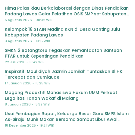
Hima Palas Riau Berkolaborasi dengan Dinas Pendidikan
Padang Lawas Gelar Pelatihan OSIS SMP se-Kabupaten
Padang Lawas
5 Agustus 2026 - 08:02 WIB
Kelompok 18 STAIN Madina KKN di Desa Gonting Julu
Kabupaten Padang Lawas
3 Agustus 2026 - 19:15 WIB
SMKN 2 Batangtoru Tegaskan Pemanfaatan Bantuan
PTAR untuk Kepentingan Pendidikan
22 Juli 2026 - 18:42 WIB
Inspiratif! Maulidiyah Jazmin Jamilah Tuntaskan S1 HKI
Tercepat dan Cumlaude
17 Januari 2026 - 13:25 WIB
Magang Produktif! Mahasiswa Hukum UMM Perkuat
Legalitas Tanah Wakaf di Malang
8 Januari 2026 - 15:39 WIB
Usai Pembagian Rapor, Keluarga Besar Guru SMPS Islam
As-Sirajul Munir Makan Bersama Sambut Libur Awal
Semester
18 Desember 2025 - 19:21 WIB