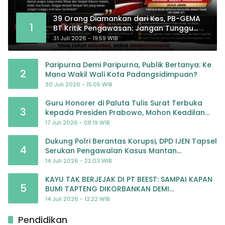
39 Orang Diamankan dari Kos, PB-GEMA
1
BT Kritik Pengawasan: Jangan Tunggu
Masyarakat Bergerak Baru Negara
31 Juli 2026 - 19:59 WIB
Bertindak
Paripurna Demi Paripurna, Publik Bertanya: Ke
2
Mana Wakil Wali Kota Padangsidimpuan?
30 Juli 2026 - 15:05 WIB
Guru Honorer di Paluta Tulis Surat Terbuka
3
kepada Presiden Prabowo, Mohon Keadilan
atas Dugaan Kriminalisasi
17 Juli 2026 - 08:19 WIB
Dukung Polri Berantas Korupsi, DPD IJEN Tapsel
4
Serukan Pengawalan Kasus Mantan
Jampidsus hingga Tuntas
14 Juli 2026 - 22:03 WIB
KAYU TAK BERJEJAK DI PT BEEST: SAMPAI KAPAN
5
BUMI TAPTENG DIKORBANKAN DEMI
KEUNTUNGAN? KETUA DPW SUMUT IJEN DESAK
14 Juli 2026 - 12:22 WIB
APH TINDAK TEGA
Pendidikan