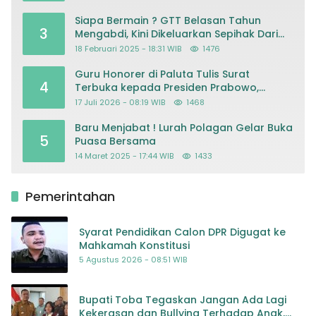
Siapa Bermain ? GTT Belasan Tahun
3
Mengabdi, Kini Dikeluarkan Sepihak Dari
Dapodik
18 Februari 2025 - 18:31 WIB
1476
Guru Honorer di Paluta Tulis Surat
4
Terbuka kepada Presiden Prabowo,
Mohon Keadilan atas Dugaan
17 Juli 2026 - 08:19 WIB
1468
Kriminalisasi
Baru Menjabat ! Lurah Polagan Gelar Buka
5
Puasa Bersama
14 Maret 2025 - 17:44 WIB
1433
Pemerintahan
Syarat Pendidikan Calon DPR Digugat ke
Mahkamah Konstitusi
5 Agustus 2026 - 08:51 WIB
Bupati Toba Tegaskan Jangan Ada Lagi
Kekerasan dan Bullying Terhadap Anak,