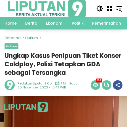
Langsung
ke
konten
Home
Berita
Ekonomi
Politik
Pemerintahan
Beranda
Hukum
Hukum
Ungkap Kasus Penipuan Tiket Konser
Coldplay, Polisi Tetapkan GDA
sebagai Tersangka
163
Redaktur Liputan9.co
1 Min Baca
20 November 2023 - 16:49 WIB