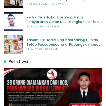
Dorong Kolaborasi Seluruh Pihak
4 Agustus 2026 - 19:06 WIB
Ke MK, Fikri Haikal Harahap Minta
Persyaratan Calon DPR Dilengkapi Penilaian
Kompetensi
23 Juli 2026 - 09:03 WIB
Kasum TNI Hadiri Groundbreaking Hunian
Tetap Pascabencana di Padangsidimpuan,
Harapan Baru bagi Penyintas
14 Juli 2026 - 07:25 WIB
Peristiwa