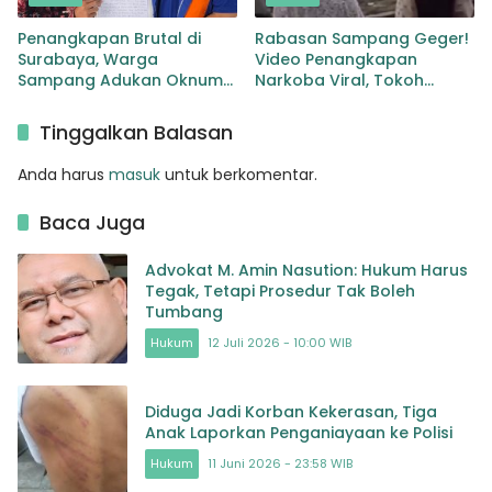
Penangkapan Brutal di
Rabasan Sampang Geger!
Surabaya, Warga
Video Penangkapan
Sampang Adukan Oknum
Narkoba Viral, Tokoh
Aparat ke Propam
Agama : Hancurkan
Jaringan Sampai Akar
Tinggalkan Balasan
Anda harus
masuk
untuk berkomentar.
Baca Juga
Advokat M. Amin Nasution: Hukum Harus
Tegak, Tetapi Prosedur Tak Boleh
Tumbang
Hukum
12 Juli 2026 - 10:00 WIB
Diduga Jadi Korban Kekerasan, Tiga
Anak Laporkan Penganiayaan ke Polisi
Hukum
11 Juni 2026 - 23:58 WIB