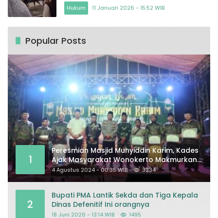
Akar
Hukum
11 Januari 2026 - 15:52 WIB
Popular Posts
Peresmian Masjid Muhyiddin Karim, Kades
1
Ajak Masyarakat Wonokerto Makmurkan
Masjid
4 Agustus 2024 - 00:35 WIB
3234
Bupati PMA Lantik Sekda dan Tiga Kepala
2
Dinas Defenitif Ini orangnya
18 Juni 2026 - 13:14 WIB
1495