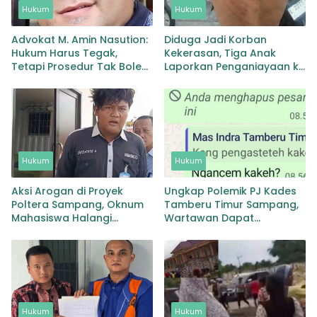
Hukum
Hukum
Advokat M. Amin Nasution:
Diduga Jadi Korban
Hukum Harus Tegak,
Kekerasan, Tiga Anak
Tetapi Prosedur Tak Boleh
Laporkan Penganiayaan ke
Tumbang
Polisi
Hukum
Hukum
Aksi Arogan di Proyek
Ungkap Polemik PJ Kades
Poltera Sampang, Oknum
Tamberu Timur Sampang,
Mahasiswa Halangi
Wartawan Dapat
Wartawan dan Picu
Ancaman dari Mentor
Ketegangan
Hukum
Hukum