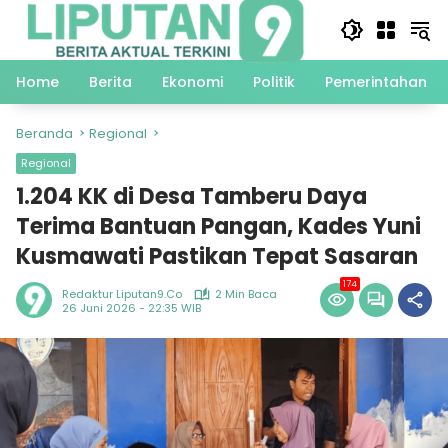
Langsung
ke
konten
Home
Berita
Ekonomi
Politik
Pemerintahan
Beranda
Regional
Regional
1.204 KK di Desa Tamberu Daya
Terima Bantuan Pangan, Kades Yuni
Kusmawati Pastikan Tepat Sasaran
174
Redaktur Liputan9.co
2 Min Baca
26 Juni 2026 - 22:35 WIB