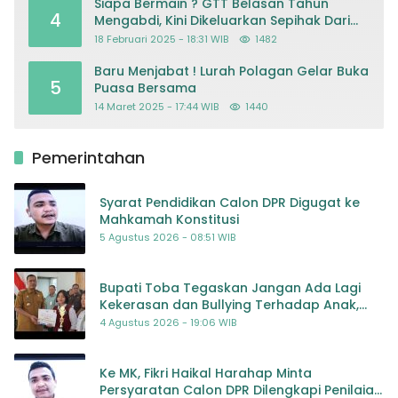
Siapa Bermain ? GTT Belasan Tahun
4
Mengabdi, Kini Dikeluarkan Sepihak Dari
Dapodik
18 Februari 2025 - 18:31 WIB
1482
Baru Menjabat ! Lurah Polagan Gelar Buka
5
Puasa Bersama
14 Maret 2025 - 17:44 WIB
1440
Pemerintahan
Syarat Pendidikan Calon DPR Digugat ke
Mahkamah Konstitusi
5 Agustus 2026 - 08:51 WIB
Bupati Toba Tegaskan Jangan Ada Lagi
Kekerasan dan Bullying Terhadap Anak,
Dorong Kolaborasi Seluruh Pihak
4 Agustus 2026 - 19:06 WIB
Ke MK, Fikri Haikal Harahap Minta
Persyaratan Calon DPR Dilengkapi Penilaian