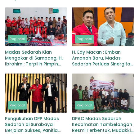
Pertamina Evaluasi dan
Melalui Family Gathering di
Copot Manajer
Kota Batu
Regional
Regional
Madas Sedarah Kian
H. Edy Macan : Emban
Mengakar di Sampang, H.
Amanah Baru, Madas
Ibrohim : Terpilih Pimpin
Sedarah Perluas Sinergitas
DPAC Robatal
Nasional
Regional
Regional
Pengukuhan DPP Madas
DPAC Madas Sedarah
Sedarah di Surabaya
Kecamatan Tambelangan
Berjalan Sukses, Panitia
Resmi Terbentuk, Mudakkir
Apresiasi Pelayanan Grand
Nahkodai Organisasi