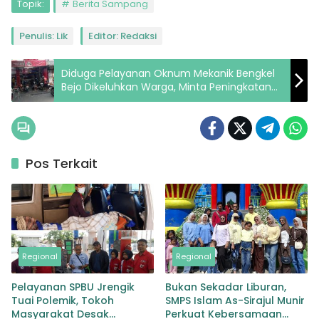
Topik:
Berita Sampang
Penulis: Lik
Editor: Redaksi
Diduga Pelayanan Oknum Mekanik Bengkel
Bejo Dikeluhkan Warga, Minta Peningkatan
Profesionalisme
Pos Terkait
Regional
Regional
Pelayanan SPBU Jrengik
Bukan Sekadar Liburan,
Tuai Polemik, Tokoh
SMPS Islam As-Sirajul Munir
Masyarakat Desak
Perkuat Kebersamaan