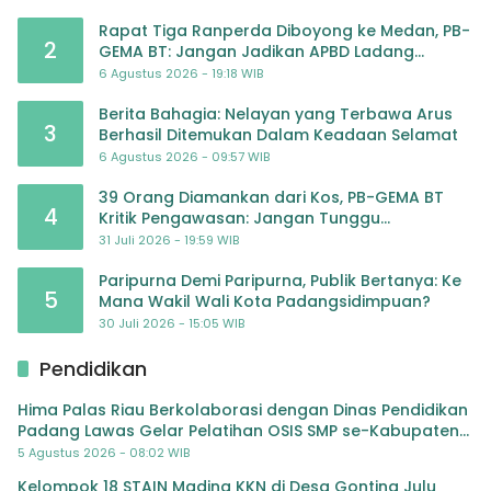
Rapat Tiga Ranperda Diboyong ke Medan, PB-
2
GEMA BT: Jangan Jadikan APBD Ladang
Pembiayaan yang Tak Perlu
6 Agustus 2026 - 19:18 WIB
Berita Bahagia: Nelayan yang Terbawa Arus
3
Berhasil Ditemukan Dalam Keadaan Selamat
6 Agustus 2026 - 09:57 WIB
39 Orang Diamankan dari Kos, PB-GEMA BT
4
Kritik Pengawasan: Jangan Tunggu
Masyarakat Bergerak Baru Negara Bertindak
31 Juli 2026 - 19:59 WIB
Paripurna Demi Paripurna, Publik Bertanya: Ke
5
Mana Wakil Wali Kota Padangsidimpuan?
30 Juli 2026 - 15:05 WIB
Pendidikan
Hima Palas Riau Berkolaborasi dengan Dinas Pendidikan
Padang Lawas Gelar Pelatihan OSIS SMP se-Kabupaten
Padang Lawas
5 Agustus 2026 - 08:02 WIB
Kelompok 18 STAIN Madina KKN di Desa Gonting Julu