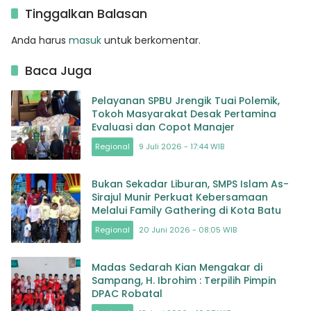
Mercure
Tinggalkan Balasan
Anda harus
masuk
untuk berkomentar.
Baca Juga
Pelayanan SPBU Jrengik Tuai Polemik,
Tokoh Masyarakat Desak Pertamina
Evaluasi dan Copot Manajer
Regional
9 Juli 2026 - 17:44 WIB
Bukan Sekadar Liburan, SMPS Islam As-
Sirajul Munir Perkuat Kebersamaan
Melalui Family Gathering di Kota Batu
Regional
20 Juni 2026 - 08:05 WIB
Madas Sedarah Kian Mengakar di
Sampang, H. Ibrohim : Terpilih Pimpin
DPAC Robatal