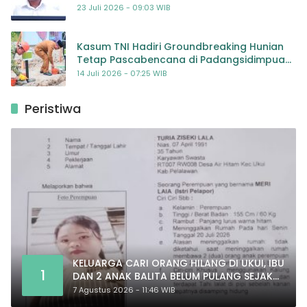
Kompetensi
23 Juli 2026 - 09:03 WIB
Kasum TNI Hadiri Groundbreaking Hunian
Tetap Pascabencana di Padangsidimpuan,
Harapan Baru bagi Penyintas
14 Juli 2026 - 07:25 WIB
Peristiwa
KELUARGA CARI ORANG HILANG DI UKUI, IBU
1
DAN 2 ANAK BALITA BELUM PULANG SEJAK
20 JULI 2026
7 Agustus 2026 - 11:46 WIB