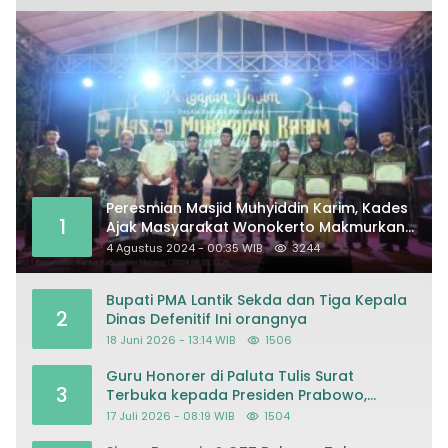
Peresmian Masjid Muhyiddin Karim, Kades
1
Ajak Masyarakat Wonokerto Makmurkan
Masjid
4 Agustus 2024 - 00:35 WIB
3244
Bupati PMA Lantik Sekda dan Tiga Kepala
2
Dinas Defenitif Ini orangnya
18 Juni 2026 - 13:14 WIB
1506
Guru Honorer di Paluta Tulis Surat
3
Terbuka kepada Presiden Prabowo,
Mohon Keadilan atas Dugaan
17 Juli 2026 - 08:19 WIB
1504
Kriminalisasi