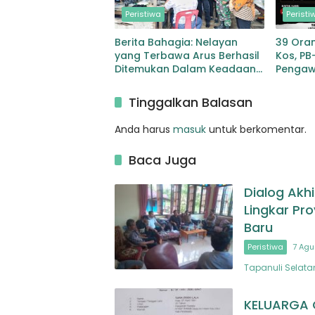
Peristiwa
Peristi
Berita Bahagia: Nelayan
39 Ora
yang Terbawa Arus Berhasil
Kos, PB
Ditemukan Dalam Keadaan
Pengaw
Selamat
Tunggu
Berger
Tinggalkan Balasan
Bertind
Anda harus
masuk
untuk berkomentar.
Baca Juga
Dialog Akh
Lingkar Pr
Baru
Peristiwa
7 Agu
Tapanuli Selata
KELUARGA C