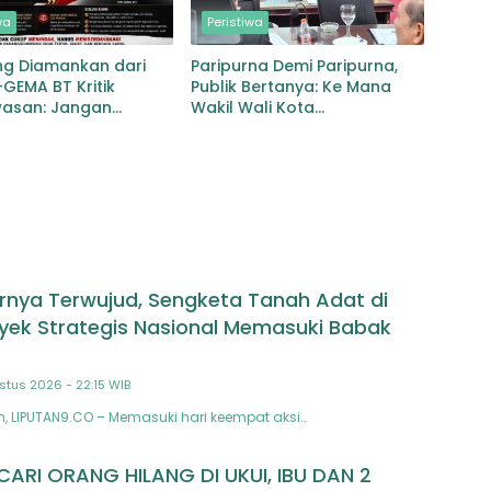
wa
Peristiwa
ng Diamankan dari
Paripurna Demi Paripurna,
-GEMA BT Kritik
Publik Bertanya: Ke Mana
asan: Jangan
Wakil Wali Kota
 Masyarakat
Padangsidimpuan?
ak Baru Negara
ak
irnya Terwujud, Sengketa Tanah Adat di
oyek Strategis Nasional Memasuki Babak
stus 2026 - 22:15 WIB
n, LIPUTAN9.CO – Memasuki hari keempat aksi…
ARI ORANG HILANG DI UKUI, IBU DAN 2