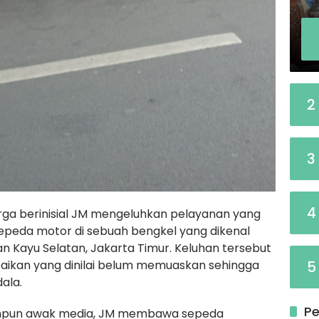
2
3
4
rga berinisial JM mengeluhkan pelayanan yang
sepeda motor di sebuah bengkel yang dikenal
n Kayu Selatan, Jakarta Timur. Keluhan tersebut
baikan yang dinilai belum memuaskan sehingga
5
ala.
Pe
impun awak media, JM membawa sepeda