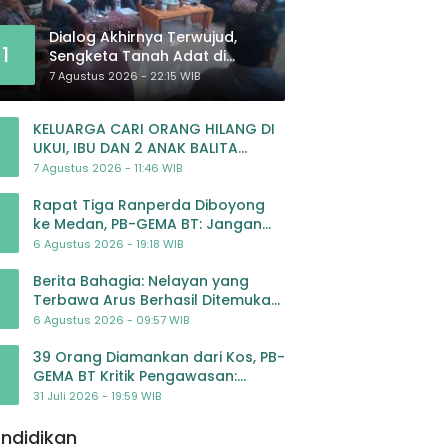
Dialog Akhirnya Terwujud,
1
Sengketa Tanah Adat di
Lingkar Proyek Strategis
7 Agustus 2026 - 22:15 WIB
Nasional Memasuki Babak
Baru
KELUARGA CARI ORANG HILANG DI
UKUI, IBU DAN 2 ANAK BALITA
BELUM PULANG SEJAK 20 JULI 2026
7 Agustus 2026 - 11:46 WIB
Rapat Tiga Ranperda Diboyong
ke Medan, PB-GEMA BT: Jangan
Jadikan APBD Ladang
6 Agustus 2026 - 19:18 WIB
Pembiayaan yang Tak Perlu
Berita Bahagia: Nelayan yang
Terbawa Arus Berhasil Ditemukan
Dalam Keadaan Selamat
6 Agustus 2026 - 09:57 WIB
39 Orang Diamankan dari Kos, PB-
GEMA BT Kritik Pengawasan:
Jangan Tunggu Masyarakat
31 Juli 2026 - 19:59 WIB
Bergerak Baru Negara Bertindak
ndidikan