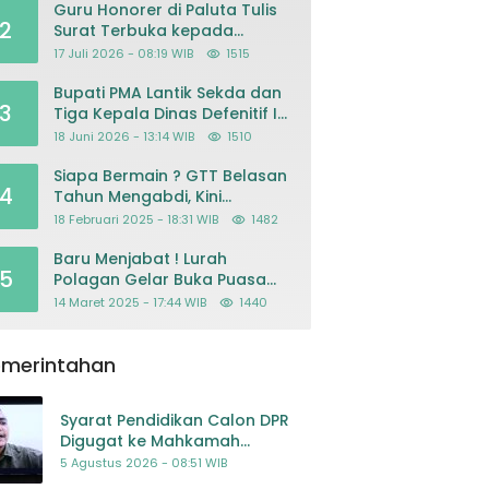
Guru Honorer di Paluta Tulis
2
Surat Terbuka kepada
Presiden Prabowo, Mohon
17 Juli 2026 - 08:19 WIB
1515
Keadilan atas Dugaan
Kriminalisasi
Bupati PMA Lantik Sekda dan
3
Tiga Kepala Dinas Defenitif Ini
orangnya
18 Juni 2026 - 13:14 WIB
1510
Siapa Bermain ? GTT Belasan
4
Tahun Mengabdi, Kini
Dikeluarkan Sepihak Dari
18 Februari 2025 - 18:31 WIB
1482
Dapodik
Baru Menjabat ! Lurah
5
Polagan Gelar Buka Puasa
Bersama
14 Maret 2025 - 17:44 WIB
1440
emerintahan
Syarat Pendidikan Calon DPR
Digugat ke Mahkamah
Konstitusi
5 Agustus 2026 - 08:51 WIB