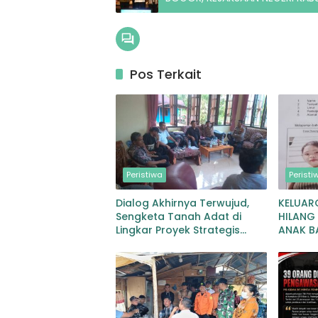
Pos Terkait
Peristiwa
Peristi
Dialog Akhirnya Terwujud,
KELUAR
Sengketa Tanah Adat di
HILANG 
Lingkar Proyek Strategis
ANAK B
Nasional Memasuki Babak
SEJAK 2
Baru