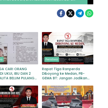
wa
Peristiwa
GA CARI ORANG
Rapat Tiga Ranperda
DI UKUI, IBU DAN 2
Diboyong ke Medan, PB-
ALITA BELUM PULANG
GEMA BT: Jangan Jadikan
0 JULI 2026
APBD Ladang Pembiayaan
yang Tak Perlu