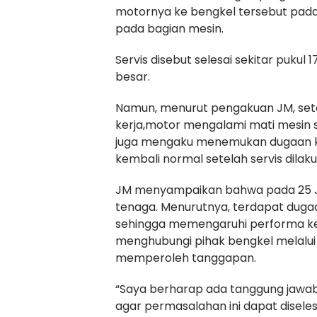
motornya ke bengkel tersebut pada
pada bagian mesin.
Servis disebut selesai sekitar puku
besar.
Namun, menurut pengakuan JM, sete
kerja,motor mengalami mati mesin 
juga mengaku menemukan dugaan keb
kembali normal setelah servis dilak
JM menyampaikan bahwa pada 25 J
tenaga. Menurutnya, terdapat duga
sehingga memengaruhi performa k
menghubungi pihak bengkel melalui 
memperoleh tanggapan.
“Saya berharap ada tanggung jawab 
agar permasalahan ini dapat disele