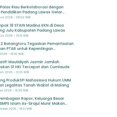
Palas Riau Berkolaborasi dengan
 Pendidikan Padang Lawas Gelar
ihan OSIS SMP se-Kabupaten Padang
tus 2026 - 08:02 WIB
s
pok 18 STAIN Madina KKN di Desa
ing Julu Kabupaten Padang Lawas
us 2026 - 19:15 WIB
 2 Batangtoru Tegaskan Pemanfaatan
an PTAR untuk Kepentingan
dikan
 2026 - 18:42 WIB
ratif! Maulidiyah Jazmin Jamilah
skan S1 HKI Tercepat dan Cumlaude
ari 2026 - 13:25 WIB
ng Produktif! Mahasiswa Hukum UMM
at Legalitas Tanah Wakaf di Malang
ri 2026 - 15:39 WIB
Pembagian Rapor, Keluarga Besar
SMPS Islam As-Sirajul Munir Makan
ma Sambut Libur Awal Semester
mber 2025 - 19:21 WIB