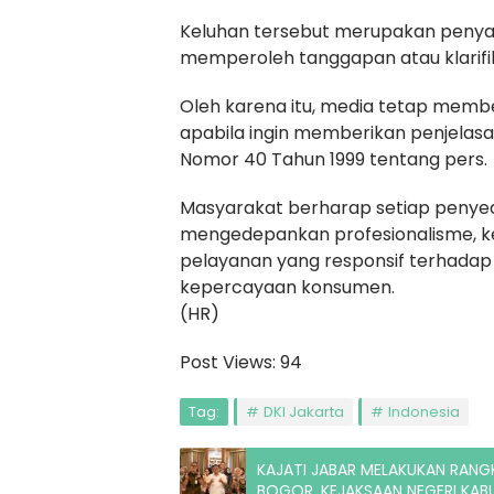
Keluhan tersebut merupakan penya
memperoleh tanggapan atau klarifika
Oleh karena itu, media tetap memb
apabila ingin memberikan penjela
Nomor 40 Tahun 1999 tentang pers.
Masyarakat berharap setiap penyed
mengedepankan profesionalisme, ket
pelayanan yang responsif terhada
kepercayaan konsumen.
(HR)
Post Views:
94
Tag:
DKI Jakarta
Indonesia
KAJATI JABAR MELAKUKAN RANG
BOGOR, KEJAKSAAN NEGERI KAB