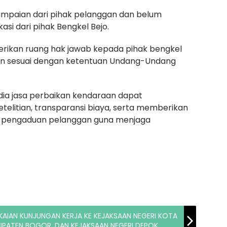
mpaian dari pihak pelanggan dan belum
si dari pihak Bengkel Bejo.
erikan ruang hak jawab kepada pihak bengkel
san sesuai dengan ketentuan Undang-Undang
ia jasa perbaikan kendaraan dapat
elitian, transparansi biaya, serta memberikan
p pengaduan pelanggan guna menjaga
KAIAN KUNJUNGAN KERJA KE KEJAKSAAN NEGERI KOTA
UPATEN BOGOR, DAN KEJAKSAAN NEGERI DEPOK