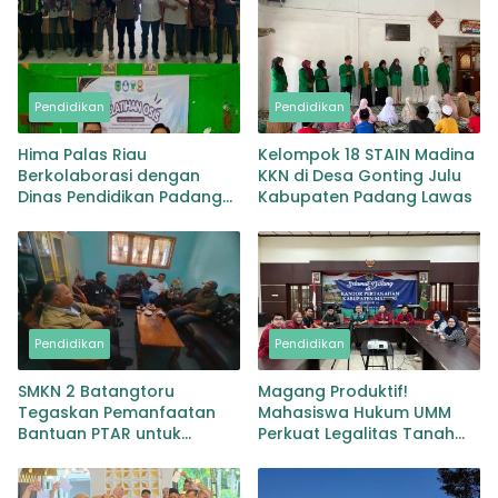
Pendidikan
Pendidikan
Hima Palas Riau
Kelompok 18 STAIN Madina
Berkolaborasi dengan
KKN di Desa Gonting Julu
Dinas Pendidikan Padang
Kabupaten Padang Lawas
Lawas Gelar Pelatihan OSIS
SMP se-Kabupaten Padang
Lawas
Pendidikan
Pendidikan
SMKN 2 Batangtoru
Magang Produktif!
Tegaskan Pemanfaatan
Mahasiswa Hukum UMM
Bantuan PTAR untuk
Perkuat Legalitas Tanah
Kepentingan Pendidikan
Wakaf di Malang