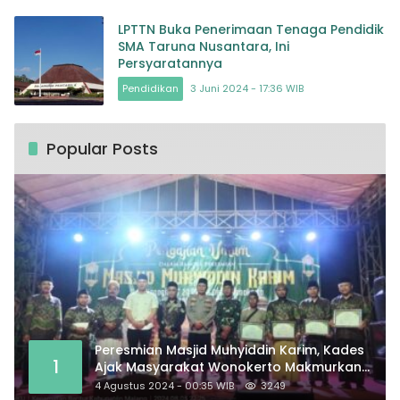
LPTTN Buka Penerimaan Tenaga Pendidik
SMA Taruna Nusantara, Ini
Persyaratannya
Pendidikan
3 Juni 2024 - 17:36 WIB
Popular Posts
Peresmian Masjid Muhyiddin Karim, Kades
1
Ajak Masyarakat Wonokerto Makmurkan
Masjid
4 Agustus 2024 - 00:35 WIB
3249