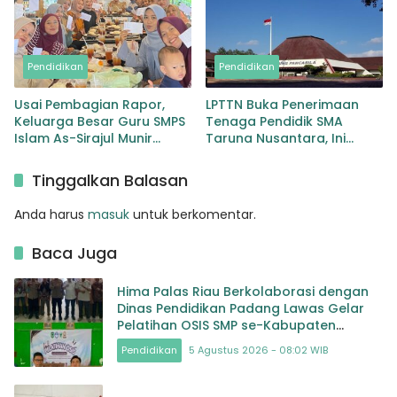
Pendidikan
Pendidikan
Usai Pembagian Rapor,
LPTTN Buka Penerimaan
Keluarga Besar Guru SMPS
Tenaga Pendidik SMA
Islam As-Sirajul Munir
Taruna Nusantara, Ini
Makan Bersama Sambut
Persyaratannya
Libur Awal Semester
Tinggalkan Balasan
Anda harus
masuk
untuk berkomentar.
Baca Juga
Hima Palas Riau Berkolaborasi dengan
Dinas Pendidikan Padang Lawas Gelar
Pelatihan OSIS SMP se-Kabupaten
Padang Lawas
Pendidikan
5 Agustus 2026 - 08:02 WIB