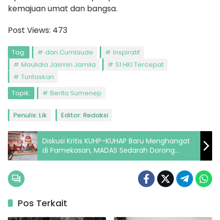
kemajuan umat dan bangsa.
Post Views:
473
Tag:
dan Cumlaude
Inspiratif
Maulidia Jasmin Jamila
S1 HKI Tercepat
Tuntaskan
Topik:
Berita Sumenep
Penulis: Lik
Editor: Redaksi
Diskusi Kritis KUHP–KUHAP Baru Menghangat
di Pamekasan, MADAS Sedarah Dorong
Literasi Hukum Rakyat
Pos Terkait