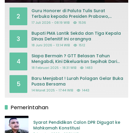
Guru Honorer di Paluta Tulis Surat
2
Terbuka kepada Presiden Prabowo,
Mohon Keadilan atas Dugaan
17 Juli 2026 - 08:19 WIB
1536
Kriminalisasi
Bupati PMA Lantik Sekda dan Tiga Kepala
3
Dinas Defenitif Ini orangnya
18 Juni 2026 - 13:14 WIB
1512
Siapa Bermain ? GTT Belasan Tahun
4
Mengabdi, Kini Dikeluarkan Sepihak Dari
Dapodik
18 Februari 2025 - 18:31 WIB
1483
Baru Menjabat ! Lurah Polagan Gelar Buka
5
Puasa Bersama
14 Maret 2025 - 17:44 WIB
1443
Pemerintahan
Syarat Pendidikan Calon DPR Digugat ke
Mahkamah Konstitusi