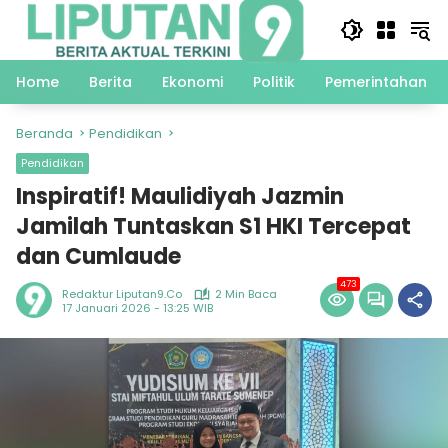
Langsung
ke
konten
Home
Berita
Ekonomi
Politik
Pemerintahan
Beranda
Pendidikan
Pendidikan
Inspiratif! Maulidiyah Jazmin
Jamilah Tuntaskan S1 HKI Tercepat
dan Cumlaude
473
Redaktur Liputan9.co
2 Min Baca
17 Januari 2026 - 13:25 WIB