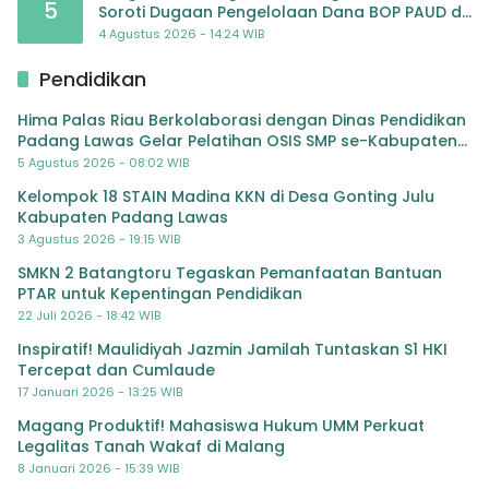
5
Soroti Dugaan Pengelolaan Dana BOP PAUD di
TK Al-Ikhlas Tapanuli Selatan
4 Agustus 2026 - 14:24 WIB
Pendidikan
Hima Palas Riau Berkolaborasi dengan Dinas Pendidikan
Padang Lawas Gelar Pelatihan OSIS SMP se-Kabupaten
Padang Lawas
5 Agustus 2026 - 08:02 WIB
Kelompok 18 STAIN Madina KKN di Desa Gonting Julu
Kabupaten Padang Lawas
3 Agustus 2026 - 19:15 WIB
SMKN 2 Batangtoru Tegaskan Pemanfaatan Bantuan
PTAR untuk Kepentingan Pendidikan
22 Juli 2026 - 18:42 WIB
Inspiratif! Maulidiyah Jazmin Jamilah Tuntaskan S1 HKI
Tercepat dan Cumlaude
17 Januari 2026 - 13:25 WIB
Magang Produktif! Mahasiswa Hukum UMM Perkuat
Legalitas Tanah Wakaf di Malang
8 Januari 2026 - 15:39 WIB