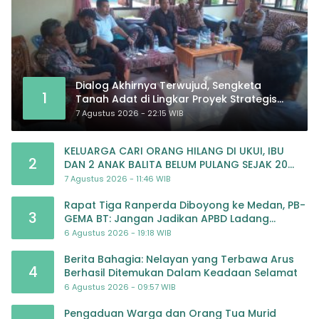
Dialog Akhirnya Terwujud, Sengketa
1
Tanah Adat di Lingkar Proyek Strategis
Nasional Memasuki Babak Baru
7 Agustus 2026 - 22:15 WIB
KELUARGA CARI ORANG HILANG DI UKUI, IBU
2
DAN 2 ANAK BALITA BELUM PULANG SEJAK 20
JULI 2026
7 Agustus 2026 - 11:46 WIB
Rapat Tiga Ranperda Diboyong ke Medan, PB-
3
GEMA BT: Jangan Jadikan APBD Ladang
Pembiayaan yang Tak Perlu
6 Agustus 2026 - 19:18 WIB
Berita Bahagia: Nelayan yang Terbawa Arus
4
Berhasil Ditemukan Dalam Keadaan Selamat
6 Agustus 2026 - 09:57 WIB
Pengaduan Warga dan Orang Tua Murid