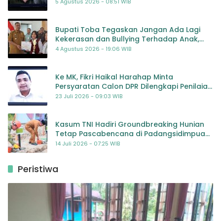
5 Agustus 2026 - 08:51 WIB
Bupati Toba Tegaskan Jangan Ada Lagi
Kekerasan dan Bullying Terhadap Anak,
Dorong Kolaborasi Seluruh Pihak
4 Agustus 2026 - 19:06 WIB
Ke MK, Fikri Haikal Harahap Minta
Persyaratan Calon DPR Dilengkapi Penilaian
Kompetensi
23 Juli 2026 - 09:03 WIB
Kasum TNI Hadiri Groundbreaking Hunian
Tetap Pascabencana di Padangsidimpuan,
Harapan Baru bagi Penyintas
14 Juli 2026 - 07:25 WIB
Peristiwa