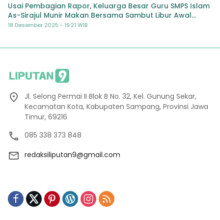
Usai Pembagian Rapor, Keluarga Besar Guru SMPS Islam
As-Sirajul Munir Makan Bersama Sambut Libur Awal
Semester
18 Desember 2025 - 19:21 WIB
Jl. Selong Permai II Blok B No. 32, Kel. Gunung Sekar,
Kecamatan Kota, Kabupaten Sampang, Provinsi Jawa
Timur, 69216
085 338 373 848
redaksiliputan9@gmail.com