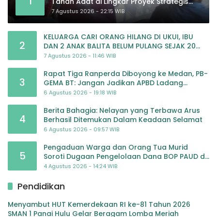
1
Tanah Adat di Lingkar Proyek Strategis
Nasional Memasuki Babak Baru
7 Agustus 2026 - 22:15 WIB
KELUARGA CARI ORANG HILANG DI UKUI, IBU
2
DAN 2 ANAK BALITA BELUM PULANG SEJAK 20
JULI 2026
7 Agustus 2026 - 11:46 WIB
Rapat Tiga Ranperda Diboyong ke Medan, PB-
3
GEMA BT: Jangan Jadikan APBD Ladang
Pembiayaan yang Tak Perlu
6 Agustus 2026 - 19:18 WIB
Berita Bahagia: Nelayan yang Terbawa Arus
4
Berhasil Ditemukan Dalam Keadaan Selamat
6 Agustus 2026 - 09:57 WIB
Pengaduan Warga dan Orang Tua Murid
5
Soroti Dugaan Pengelolaan Dana BOP PAUD di
TK Al-Ikhlas Tapanuli Selatan
4 Agustus 2026 - 14:24 WIB
Pendidikan
Menyambut HUT Kemerdekaan RI ke-81 Tahun 2026
SMAN 1 Panai Hulu Gelar Beragam Lomba Meriah