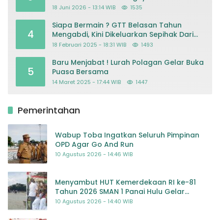
18 Juni 2026 - 13:14 WIB
1535
Siapa Bermain ? GTT Belasan Tahun
4
Mengabdi, Kini Dikeluarkan Sepihak Dari
Dapodik
18 Februari 2025 - 18:31 WIB
1493
Baru Menjabat ! Lurah Polagan Gelar Buka
5
Puasa Bersama
14 Maret 2025 - 17:44 WIB
1447
Pemerintahan
Wabup Toba Ingatkan Seluruh Pimpinan
OPD Agar Go And Run
10 Agustus 2026 - 14:46 WIB
Menyambut HUT Kemerdekaan RI ke-81
Tahun 2026 SMAN 1 Panai Hulu Gelar
Beragam Lomba Meriah
10 Agustus 2026 - 14:40 WIB