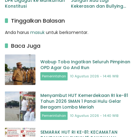
DPR Digugat ke Mahkamah
Jangan Ada Lagi
Konstitusi
Kekerasan dan Bullying
Terhadap Anak, Dorong
Kolaborasi Seluruh Pihak
Tinggalkan Balasan
Anda harus
masuk
untuk berkomentar.
Baca Juga
Wabup Toba Ingatkan Seluruh Pimpinan
OPD Agar Go And Run
Pemerintahan
10 Agustus 2026 - 14:46 WIB
Menyambut HUT Kemerdekaan RI ke-81
Tahun 2026 SMAN 1 Panai Hulu Gelar
Beragam Lomba Meriah
Pemerintahan
10 Agustus 2026 - 14:40 WIB
SEMARAK HUT RI KE-81: KECAMATAN