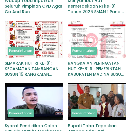
Wabup Toba Ingatkan
Menyambut HUT
Seluruh Pimpinan OPD Agar
Kemerdekaan RI ke-81
Go And Run
Tahun 2026 SMAN 1 Panai
Hulu Gelar Beragam
Lomba Meriah
Pemerintahan
Pemerintahan
SEMARAK HUT RI KE-81:
RANGKAIAN PERINGATAN
KECAMATAN TAMBANGAN
HUT KE-81 RI: PEMERINTAH
SUSUN 15 RANGKAIAN
KABUPATEN MADINA SUSUN
KEGIATAN MERIAH
RENCANA KEGIATAN MERIAH
DAN BERMAKNA
Pemerintahan
Pemerintahan
Syarat Pendidikan Calon
Bupati Toba Tegaskan