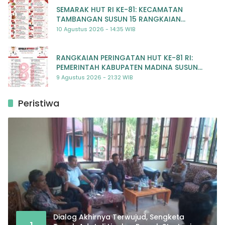
SEMARAK HUT RI KE-81: KECAMATAN
TAMBANGAN SUSUN 15 RANGKAIAN
KEGIATAN MERIAH
10 Agustus 2026 - 14:35 WIB
RANGKAIAN PERINGATAN HUT KE-81 RI:
PEMERINTAH KABUPATEN MADINA SUSUN
RENCANA KEGIATAN MERIAH DAN BERMAKNA
9 Agustus 2026 - 21:32 WIB
Peristiwa
Dialog Akhirnya Terwujud, Sengketa