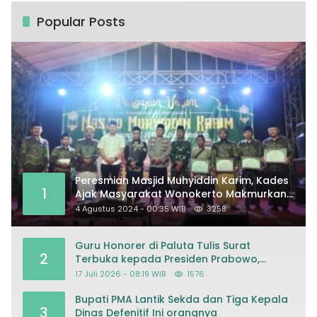
Popular Posts
Peresmian Masjid Muhyiddin Karim, Kades
1
Ajak Masyarakat Wonokerto Makmurkan
Masjid
4 Agustus 2024 - 00:35 WIB
3258
Guru Honorer di Paluta Tulis Surat
2
Terbuka kepada Presiden Prabowo,
Mohon Keadilan atas Dugaan
17 Juli 2026 - 08:19 WIB
1576
Kriminalisasi
Bupati PMA Lantik Sekda dan Tiga Kepala
3
Dinas Defenitif Ini orangnya