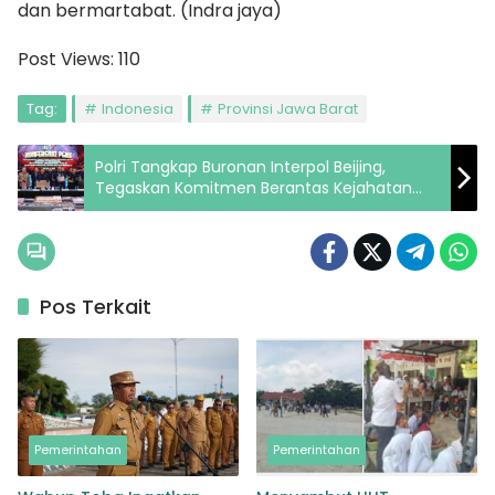
dan bermartabat. (Indra jaya)
Post Views:
110
Tag:
Indonesia
Provinsi Jawa Barat
Polri Tangkap Buronan Interpol Beijing,
Tegaskan Komitmen Berantas Kejahatan
Transnasional
Pos Terkait
Pemerintahan
Pemerintahan