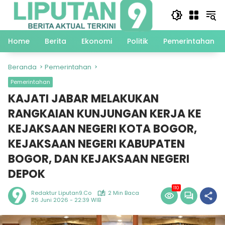
Langsung
ke
konten
Home
Berita
Ekonomi
Politik
Pemerintahan
Beranda
Pemerintahan
Pemerintahan
KAJATI JABAR MELAKUKAN
RANGKAIAN KUNJUNGAN KERJA KE
KEJAKSAAN NEGERI KOTA BOGOR,
KEJAKSAAN NEGERI KABUPATEN
BOGOR, DAN KEJAKSAAN NEGERI
DEPOK
110
Redaktur Liputan9.co
2 Min Baca
26 Juni 2026 - 22:39 WIB