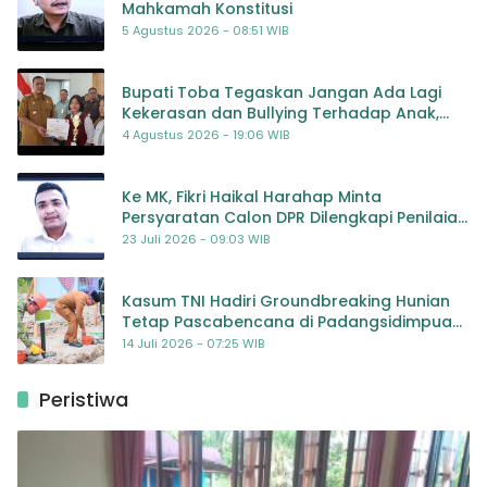
Mahkamah Konstitusi
5 Agustus 2026 - 08:51 WIB
Bupati Toba Tegaskan Jangan Ada Lagi
Kekerasan dan Bullying Terhadap Anak,
Dorong Kolaborasi Seluruh Pihak
4 Agustus 2026 - 19:06 WIB
Ke MK, Fikri Haikal Harahap Minta
Persyaratan Calon DPR Dilengkapi Penilaian
Kompetensi
23 Juli 2026 - 09:03 WIB
Kasum TNI Hadiri Groundbreaking Hunian
Tetap Pascabencana di Padangsidimpuan,
Harapan Baru bagi Penyintas
14 Juli 2026 - 07:25 WIB
Peristiwa