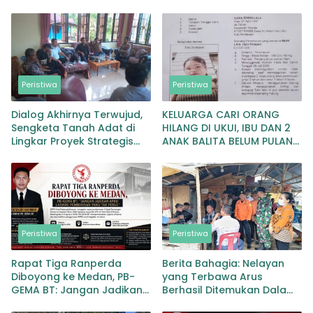
Peristiwa
Peristiwa
Dialog Akhirnya Terwujud,
KELUARGA CARI ORANG
Sengketa Tanah Adat di
HILANG DI UKUI, IBU DAN 2
Lingkar Proyek Strategis
ANAK BALITA BELUM PULANG
Nasional Memasuki Babak
SEJAK 20 JULI 2026
Baru
Peristiwa
Peristiwa
Rapat Tiga Ranperda
Berita Bahagia: Nelayan
Diboyong ke Medan, PB-
yang Terbawa Arus
GEMA BT: Jangan Jadikan
Berhasil Ditemukan Dalam
APBD Ladang Pembiayaan
Keadaan Selamat