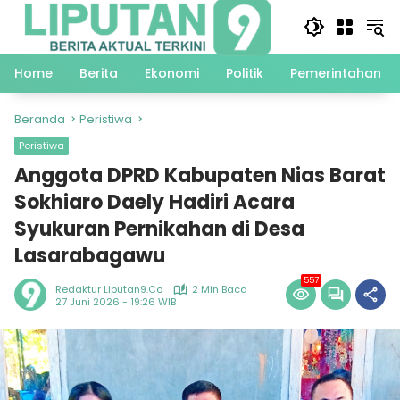
Langsung
ke
konten
Home
Berita
Ekonomi
Politik
Pemerintahan
Beranda
Peristiwa
Peristiwa
Anggota DPRD Kabupaten Nias Barat
Sokhiaro Daely Hadiri Acara
Syukuran Pernikahan di Desa
Lasarabagawu
557
Redaktur Liputan9.co
2 Min Baca
27 Juni 2026 - 19:26 WIB