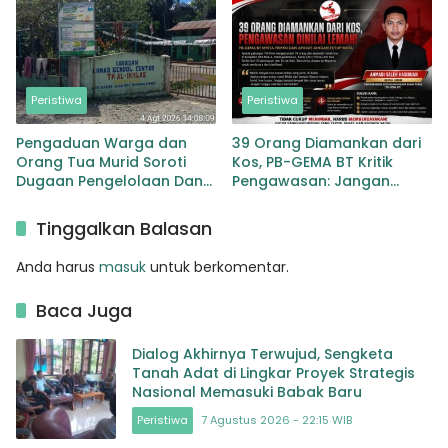
yang Tak Perlu
Peristiwa
Peristiwa
Pengaduan Warga dan
39 Orang Diamankan dari
Orang Tua Murid Soroti
Kos, PB-GEMA BT Kritik
Dugaan Pengelolaan Dana
Pengawasan: Jangan
BOP PAUD di TK Al-Ikhlas
Tunggu Masyarakat
Tapanuli Selatan
Bergerak Baru Negara
Tinggalkan Balasan
Bertindak
Anda harus
masuk
untuk berkomentar.
Baca Juga
Dialog Akhirnya Terwujud, Sengketa
Tanah Adat di Lingkar Proyek Strategis
Nasional Memasuki Babak Baru
Peristiwa
7 Agustus 2026 - 22:15 WIB