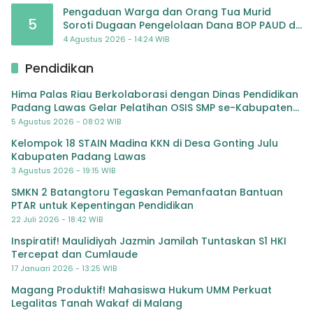
Pengaduan Warga dan Orang Tua Murid
5
Soroti Dugaan Pengelolaan Dana BOP PAUD di
TK Al-Ikhlas Tapanuli Selatan
4 Agustus 2026 - 14:24 WIB
Pendidikan
Hima Palas Riau Berkolaborasi dengan Dinas Pendidikan
Padang Lawas Gelar Pelatihan OSIS SMP se-Kabupaten
Padang Lawas
5 Agustus 2026 - 08:02 WIB
Kelompok 18 STAIN Madina KKN di Desa Gonting Julu
Kabupaten Padang Lawas
3 Agustus 2026 - 19:15 WIB
SMKN 2 Batangtoru Tegaskan Pemanfaatan Bantuan
PTAR untuk Kepentingan Pendidikan
22 Juli 2026 - 18:42 WIB
Inspiratif! Maulidiyah Jazmin Jamilah Tuntaskan S1 HKI
Tercepat dan Cumlaude
17 Januari 2026 - 13:25 WIB
Magang Produktif! Mahasiswa Hukum UMM Perkuat
Legalitas Tanah Wakaf di Malang