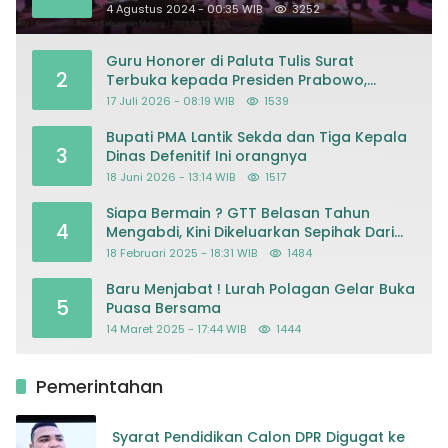
Masjid
4 Agustus 2024 - 00:35 WIB
3252
Guru Honorer di Paluta Tulis Surat
2
Terbuka kepada Presiden Prabowo,
Mohon Keadilan atas Dugaan
17 Juli 2026 - 08:19 WIB
1539
Kriminalisasi
Bupati PMA Lantik Sekda dan Tiga Kepala
3
Dinas Defenitif Ini orangnya
18 Juni 2026 - 13:14 WIB
1517
Siapa Bermain ? GTT Belasan Tahun
4
Mengabdi, Kini Dikeluarkan Sepihak Dari
Dapodik
18 Februari 2025 - 18:31 WIB
1484
Baru Menjabat ! Lurah Polagan Gelar Buka
5
Puasa Bersama
14 Maret 2025 - 17:44 WIB
1444
Pemerintahan
Syarat Pendidikan Calon DPR Digugat ke