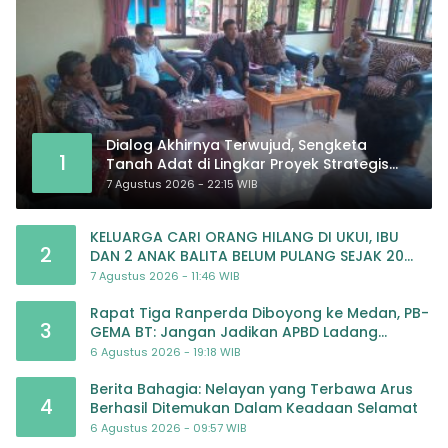
Dialog Akhirnya Terwujud, Sengketa
1
Tanah Adat di Lingkar Proyek Strategis
Nasional Memasuki Babak Baru
7 Agustus 2026 - 22:15 WIB
KELUARGA CARI ORANG HILANG DI UKUI, IBU
2
DAN 2 ANAK BALITA BELUM PULANG SEJAK 20
JULI 2026
7 Agustus 2026 - 11:46 WIB
Rapat Tiga Ranperda Diboyong ke Medan, PB-
3
GEMA BT: Jangan Jadikan APBD Ladang
Pembiayaan yang Tak Perlu
6 Agustus 2026 - 19:18 WIB
Berita Bahagia: Nelayan yang Terbawa Arus
4
Berhasil Ditemukan Dalam Keadaan Selamat
6 Agustus 2026 - 09:57 WIB