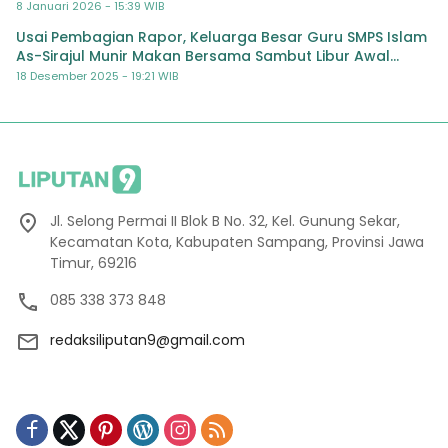
8 Januari 2026 - 15:39 WIB
Usai Pembagian Rapor, Keluarga Besar Guru SMPS Islam
As-Sirajul Munir Makan Bersama Sambut Libur Awal
Semester
18 Desember 2025 - 19:21 WIB
Jl. Selong Permai II Blok B No. 32, Kel. Gunung Sekar,
Kecamatan Kota, Kabupaten Sampang, Provinsi Jawa
Timur, 69216
085 338 373 848
redaksiliputan9@gmail.com