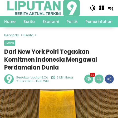
Langsung
ke
konten
Home
Berita
Ekonomi
Politik
Pemerintahan
Beranda
Berita
Berita
Dari New York Polri Tegaskan
Komitmen Indonesia Mengawal
Perdamaian Dunia
66
Redaktur Liputan9.co
3 Min Baca
9 Juli 2026 - 15:16 WIB