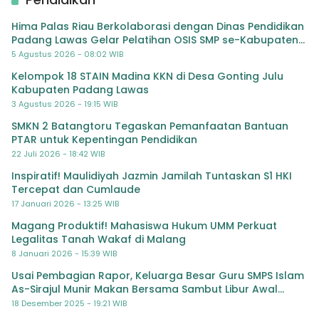
Hima Palas Riau Berkolaborasi dengan Dinas Pendidikan
Padang Lawas Gelar Pelatihan OSIS SMP se-Kabupaten
Padang Lawas
5 Agustus 2026 - 08:02 WIB
Kelompok 18 STAIN Madina KKN di Desa Gonting Julu
Kabupaten Padang Lawas
3 Agustus 2026 - 19:15 WIB
SMKN 2 Batangtoru Tegaskan Pemanfaatan Bantuan
PTAR untuk Kepentingan Pendidikan
22 Juli 2026 - 18:42 WIB
Inspiratif! Maulidiyah Jazmin Jamilah Tuntaskan S1 HKI
Tercepat dan Cumlaude
17 Januari 2026 - 13:25 WIB
Magang Produktif! Mahasiswa Hukum UMM Perkuat
Legalitas Tanah Wakaf di Malang
8 Januari 2026 - 15:39 WIB
Usai Pembagian Rapor, Keluarga Besar Guru SMPS Islam
As-Sirajul Munir Makan Bersama Sambut Libur Awal
Semester
18 Desember 2025 - 19:21 WIB