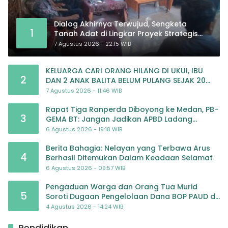
Dialog Akhirnya Terwujud, Sengketa
1
Tanah Adat di Lingkar Proyek Strategis
Nasional Memasuki Babak Baru
7 Agustus 2026 - 22:15 WIB
KELUARGA CARI ORANG HILANG DI UKUI, IBU
2
DAN 2 ANAK BALITA BELUM PULANG SEJAK 20
JULI 2026
7 Agustus 2026 - 11:46 WIB
Rapat Tiga Ranperda Diboyong ke Medan, PB-
3
GEMA BT: Jangan Jadikan APBD Ladang
Pembiayaan yang Tak Perlu
6 Agustus 2026 - 19:18 WIB
Berita Bahagia: Nelayan yang Terbawa Arus
4
Berhasil Ditemukan Dalam Keadaan Selamat
6 Agustus 2026 - 09:57 WIB
Pengaduan Warga dan Orang Tua Murid
5
Soroti Dugaan Pengelolaan Dana BOP PAUD di
TK Al-Ikhlas Tapanuli Selatan
4 Agustus 2026 - 14:24 WIB
Pendidikan