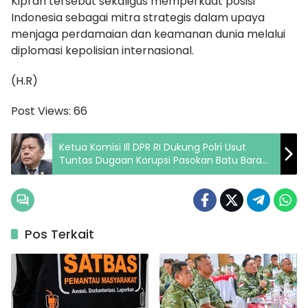
Kiprah tersebut sekaligus memperkuat posisi
Indonesia sebagai mitra strategis dalam upaya
menjaga perdamaian dan keamanan dunia melalui
diplomasi kepolisian internasional.
(H.R)
Post Views:
66
Ketua Komisi Ill DPR RI Dukung Polri Usut
Tuntas Dugaan Korupsi Pasokan Batu Bara
PLTU
Pos Terkait