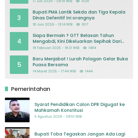
Mohon Keadilan atas Dugaan
17 Juli 2026 - 08:19 WIB
1539
Kriminalisasi
Bupati PMA Lantik Sekda dan Tiga Kepala
3
Dinas Defenitif Ini orangnya
18 Juni 2026 - 13:14 WIB
1517
Siapa Bermain ? GTT Belasan Tahun
4
Mengabdi, Kini Dikeluarkan Sepihak Dari
Dapodik
18 Februari 2025 - 18:31 WIB
1484
Baru Menjabat ! Lurah Polagan Gelar Buka
5
Puasa Bersama
14 Maret 2025 - 17:44 WIB
1444
Pemerintahan
Syarat Pendidikan Calon DPR Digugat ke
Mahkamah Konstitusi
5 Agustus 2026 - 08:51 WIB
Bupati Toba Tegaskan Jangan Ada Lagi