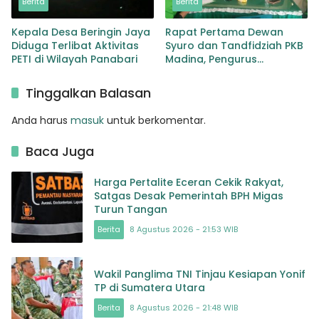
Berita
Berita
Kepala Desa Beringin Jaya
Rapat Pertama Dewan
Diduga Terlibat Aktivitas
Syuro dan Tandfidziah PKB
PETI di Wilayah Panabari
Madina, Pengurus
Kecamatan kita selama ini
adalah Tokoh
Tinggalkan Balasan
Anda harus
masuk
untuk berkomentar.
Baca Juga
Harga Pertalite Eceran Cekik Rakyat,
Satgas Desak Pemerintah BPH Migas
Turun Tangan
Berita
8 Agustus 2026 - 21:53 WIB
Wakil Panglima TNI Tinjau Kesiapan Yonif
TP di Sumatera Utara
Berita
8 Agustus 2026 - 21:48 WIB