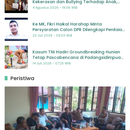
Kekerasan dan Bullying Terhadap Anak,
Dorong Kolaborasi Seluruh Pihak
4 Agustus 2026 - 19:06 WIB
Ke MK, Fikri Haikal Harahap Minta
Persyaratan Calon DPR Dilengkapi Penilaian
Kompetensi
23 Juli 2026 - 09:03 WIB
Kasum TNI Hadiri Groundbreaking Hunian
Tetap Pascabencana di Padangsidimpuan,
Harapan Baru bagi Penyintas
14 Juli 2026 - 07:25 WIB
Peristiwa