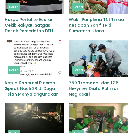
Berita
Berita
Harga Pertalite Eceran
Wakil Panglima TNI Tinjau
Cekik Rakyat, Satgas
Kesiapan Yonif TP di
Desak Pemerintah BPH
Sumatera Utara
Migas Turun Tangan
Berita
Berita
Ketua Koperasi Plasma
750 Tramadol dan 1.35
Sipirok Nauli SR di Duga
Hexymer Disita Polisi di
Telah Menyalahgunakan
Neglasari
Wewenangnya