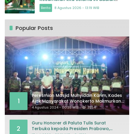
Tokoh
Berita
8 Agustus 2026 - 13:19 WIB
Popular Posts
Peresmian Masjid Muhyiddin Karim, Kades
1
Ajak Masyarakat Wonokerto Makmurkan
Masjid
4 Agustus 2024 - 00:35 WIB
3254
Guru Honorer di Paluta Tulis Surat
2
Terbuka kepada Presiden Prabowo,