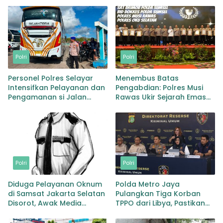
Polri
Polri
Personel Polres Selayar
Menembus Batas
Intensifkan Pelayanan dan
Pengabdian: Polres Musi
Pengamanan si Jalan
Rawas Ukir Sejarah Emas
Kawasan Aktivitas
Raih Predikat WBK di
Masyarakat, Hingga
Bawah Kepemimpinan
Pelabuhan
AKBP Agung Adhitya
Prananta
Polri
Polri
Diduga Pelayanan Oknum
Polda Metro Jaya
di Samsat Jakarta Selatan
Pulangkan Tiga Korban
Disorot, Awak Media
TPPO dari Libya, Pastikan
Dorong Klarifikasi dan
Perlindungan dan
Evaluasi
Pemulihan Korban