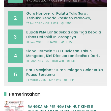
4 Agustus 2024 - 00:35 WIB
3255
Guru Honorer di Paluta Tulis Surat
2
Terbuka kepada Presiden Prabowo,
Mohon Keadilan atas Dugaan
17 Juli 2026 - 08:19 WIB
1557
Kriminalisasi
Bupati PMA Lantik Sekda dan Tiga Kepala
3
Dinas Defenitif Ini orangnya
18 Juni 2026 - 13:14 WIB
1525
Siapa Bermain ? GTT Belasan Tahun
4
Mengabdi, Kini Dikeluarkan Sepihak Dari
Dapodik
18 Februari 2025 - 18:31 WIB
1486
Baru Menjabat ! Lurah Polagan Gelar Buka
5
Puasa Bersama
14 Maret 2025 - 17:44 WIB
1444
Pemerintahan
RANGKAIAN PERINGATAN HUT KE-81 RI: