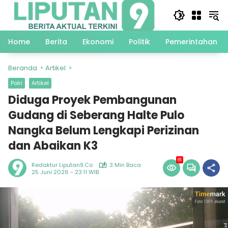
Langsung
ke
konten
Home
Berita
Ekonomi
Politik
Pemerintahan
Beranda
Artikel
Polri
Artikel
Diduga Proyek Pembangunan
Gudang di Seberang Halte Pulo
Nangka Belum Lengkapi Perizinan
dan Abaikan K3
81
Redaktur Liputan9.co
3 Min Baca
25 Juni 2026 - 23:11 WIB