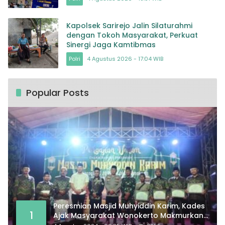
Kapolsek Sarirejo Jalin Silaturahmi
dengan Tokoh Masyarakat, Perkuat
Sinergi Jaga Kamtibmas
Polri
4 Agustus 2026 - 17:04 WIB
Popular Posts
Peresmian Masjid Muhyiddin Karim, Kades
1
Ajak Masyarakat Wonokerto Makmurkan
Masjid