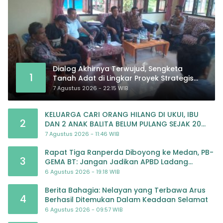
Dialog Akhirnya Terwujud, Sengketa
1
Tanah Adat di Lingkar Proyek Strategis
Nasional Memasuki Babak Baru
7 Agustus 2026 - 22:15 WIB
KELUARGA CARI ORANG HILANG DI UKUI, IBU
2
DAN 2 ANAK BALITA BELUM PULANG SEJAK 20
JULI 2026
7 Agustus 2026 - 11:46 WIB
Rapat Tiga Ranperda Diboyong ke Medan, PB-
3
GEMA BT: Jangan Jadikan APBD Ladang
Pembiayaan yang Tak Perlu
6 Agustus 2026 - 19:18 WIB
Berita Bahagia: Nelayan yang Terbawa Arus
4
Berhasil Ditemukan Dalam Keadaan Selamat
6 Agustus 2026 - 09:57 WIB