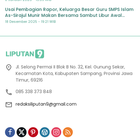
Usai Pembagian Rapor, Keluarga Besar Guru SMPS Islam
As-Sirajul Munir Makan Bersama Sambut Libur Awal
Semester
18 Desember 2025 - 19:21 WIB
Jl. Selong Permai II Blok B No. 32, Kel. Gunung Sekar,
Kecamatan Kota, Kabupaten Sampang, Provinsi Jawa
Timur, 69216
085 338 373 848
redaksiliputan9@gmail.com