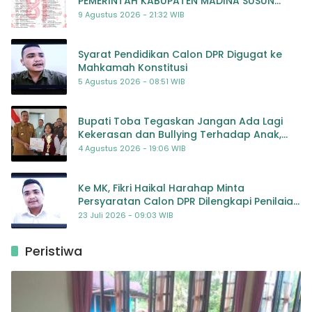
PEMERINTAH KABUPATEN MADINA SUSUN
RENCANA KEGIATAN MERIAH DAN BERMAKNA
9 Agustus 2026 - 21:32 WIB
Syarat Pendidikan Calon DPR Digugat ke
Mahkamah Konstitusi
5 Agustus 2026 - 08:51 WIB
Bupati Toba Tegaskan Jangan Ada Lagi
Kekerasan dan Bullying Terhadap Anak,
Dorong Kolaborasi Seluruh Pihak
4 Agustus 2026 - 19:06 WIB
Ke MK, Fikri Haikal Harahap Minta
Persyaratan Calon DPR Dilengkapi Penilaian
Kompetensi
23 Juli 2026 - 09:03 WIB
Peristiwa