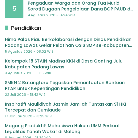
Pengaduan Warga dan Orang Tua Murid
5
Soroti Dugaan Pengelolaan Dana BOP PAUD di
TK Al-Ikhlas Tapanuli Selatan
4 Agustus 2026 - 14:24 WIB
Pendidikan
Hima Palas Riau Berkolaborasi dengan Dinas Pendidikan
Padang Lawas Gelar Pelatihan OSIS SMP se-Kabupaten
Padang Lawas
5 Agustus 2026 - 08:02 WIB
Kelompok 18 STAIN Madina KKN di Desa Gonting Julu
Kabupaten Padang Lawas
3 Agustus 2026 - 19:15 WIB
SMKN 2 Batangtoru Tegaskan Pemanfaatan Bantuan
PTAR untuk Kepentingan Pendidikan
22 Juli 2026 - 18:42 WIB
Inspiratif! Maulidiyah Jazmin Jamilah Tuntaskan S1 HKI
Tercepat dan Cumlaude
17 Januari 2026 - 13:25 WIB
Magang Produktif! Mahasiswa Hukum UMM Perkuat
Legalitas Tanah Wakaf di Malang
8 Januari 2026 - 15:39 WIB