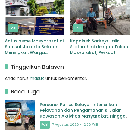
Polri
Polri
Antusiasme Masyarakat di
Kapolsek Sarirejo Jalin
Samsat Jakarta Selatan
Silaturahmi dengan Tokoh
Meningkat, Warga
Masyarakat, Perkuat
Manfaatkan Layanan Pajak
Sinergi Jaga Kamtibmas
Kendaraan
Tinggalkan Balasan
Anda harus
masuk
untuk berkomentar.
Baca Juga
Personel Polres Selayar Intensifkan
Pelayanan dan Pengamanan si Jalan
Kawasan Aktivitas Masyarakat, Hingga
Pelabuhan
Polri
7 Agustus 2026 - 12:36 WIB