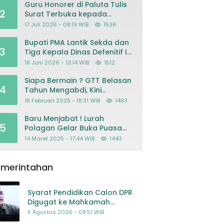
Guru Honorer di Paluta Tulis
2
Surat Terbuka kepada
Presiden Prabowo, Mohon
17 Juli 2026 - 08:19 WIB
1536
Keadilan atas Dugaan
Kriminalisasi
Bupati PMA Lantik Sekda dan
3
Tiga Kepala Dinas Defenitif Ini
orangnya
18 Juni 2026 - 13:14 WIB
1512
Siapa Bermain ? GTT Belasan
4
Tahun Mengabdi, Kini
Dikeluarkan Sepihak Dari
18 Februari 2025 - 18:31 WIB
1483
Dapodik
Baru Menjabat ! Lurah
5
Polagan Gelar Buka Puasa
Bersama
14 Maret 2025 - 17:44 WIB
1443
emerintahan
Syarat Pendidikan Calon DPR
Digugat ke Mahkamah
Konstitusi
5 Agustus 2026 - 08:51 WIB