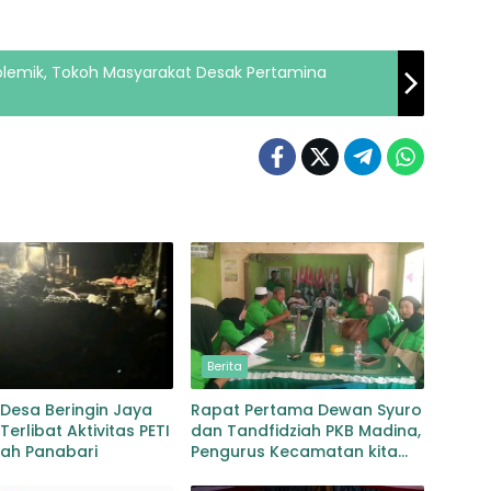
Polemik, Tokoh Masyarakat Desak Pertamina
Berita
Desa Beringin Jaya
Rapat Pertama Dewan Syuro
Terlibat Aktivitas PETI
dan Tandfidziah PKB Madina,
yah Panabari
Pengurus Kecamatan kita
selama ini adalah Tokoh