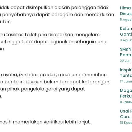
idak dapat disimpulkan alasan pelanggan tidak
Hima 
Dinas
a penyebabnya dapat beragam dan memerlukan
Pelat
5 Agus
utan.
Lawa
Kelom
Gont
tu fasilitas toilet pria dilaporkan mengalami
3 Agust
) sehingga tidak dapat digunakan sebagaimana
n.
SMKN
Bantu
Pendi
22 Juli
Inspi
an usaha, izin edar produk, maupun pemenuhan
Tunta
 berita ini disusun belum terdapat keterangan
17 Janu
un pihak pengelola gerai yang dapat
Maga
.
Perku
8 Janua
Usai 
Guru 
asih memerlukan verifikasi lebih lanjut.
Bersa
18 Dese