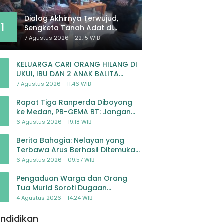
Dialog Akhirnya Terwujud,
1
Sengketa Tanah Adat di
Lingkar Proyek Strategis
7 Agustus 2026 - 22:15 WIB
Nasional Memasuki Babak
Baru
KELUARGA CARI ORANG HILANG DI
UKUI, IBU DAN 2 ANAK BALITA
BELUM PULANG SEJAK 20 JULI 2026
7 Agustus 2026 - 11:46 WIB
Rapat Tiga Ranperda Diboyong
ke Medan, PB-GEMA BT: Jangan
Jadikan APBD Ladang
6 Agustus 2026 - 19:18 WIB
Pembiayaan yang Tak Perlu
Berita Bahagia: Nelayan yang
Terbawa Arus Berhasil Ditemukan
Dalam Keadaan Selamat
6 Agustus 2026 - 09:57 WIB
Pengaduan Warga dan Orang
Tua Murid Soroti Dugaan
Pengelolaan Dana BOP PAUD di TK
4 Agustus 2026 - 14:24 WIB
Al-Ikhlas Tapanuli Selatan
ndidikan