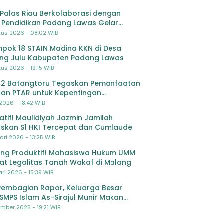
Palas Riau Berkolaborasi dengan
 Pendidikan Padang Lawas Gelar
ihan OSIS SMP se-Kabupaten Padang
tus 2026 - 08:02 WIB
s
pok 18 STAIN Madina KKN di Desa
ing Julu Kabupaten Padang Lawas
us 2026 - 19:15 WIB
 2 Batangtoru Tegaskan Pemanfaatan
an PTAR untuk Kepentingan
dikan
 2026 - 18:42 WIB
ratif! Maulidiyah Jazmin Jamilah
skan S1 HKI Tercepat dan Cumlaude
ari 2026 - 13:25 WIB
ng Produktif! Mahasiswa Hukum UMM
at Legalitas Tanah Wakaf di Malang
ri 2026 - 15:39 WIB
Pembagian Rapor, Keluarga Besar
SMPS Islam As-Sirajul Munir Makan
ma Sambut Libur Awal Semester
mber 2025 - 19:21 WIB