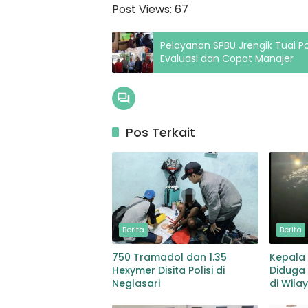
Post Views:
67
Pelayanan SPBU Jrengik Tuai 
Evaluasi dan Copot Manajer
Pos Terkait
Berita
Berita
750 Tramadol dan 1.35
Kepala 
Hexymer Disita Polisi di
Diduga 
Neglasari
di Wila