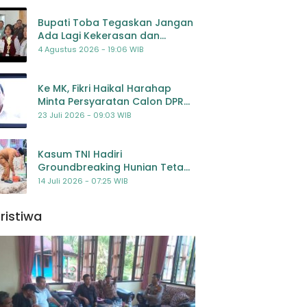
Bupati Toba Tegaskan Jangan
Ada Lagi Kekerasan dan
Bullying Terhadap Anak,
4 Agustus 2026 - 19:06 WIB
Dorong Kolaborasi Seluruh
Pihak
Ke MK, Fikri Haikal Harahap
Minta Persyaratan Calon DPR
Dilengkapi Penilaian
23 Juli 2026 - 09:03 WIB
Kompetensi
Kasum TNI Hadiri
Groundbreaking Hunian Tetap
Pascabencana di
14 Juli 2026 - 07:25 WIB
Padangsidimpuan, Harapan
Baru bagi Penyintas
ristiwa