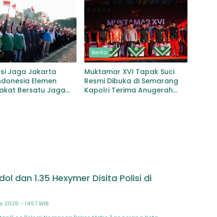
Berita
si Jaga Jakarta
Muktamar XVI Tapak Suci
ndonesia Elemen
Resmi Dibuka di Semarang
akat Bersatu Jaga
Kapolri Terima Anugerah
an dan Persatuan
Anggota Kehormatan
l dan 1.35 Hexymer Disita Polisi di
s 2026 - 14:57 WIB