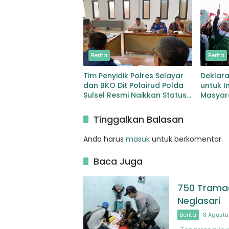
Berita
Berita
Tim Penyidik Polres Selayar
Deklara
dan BKO Dit Polairud Polda
untuk I
Sulsel Resmi Naikkan Status
Masyar
KLM Nurul Salsa ke Tahap
Keaman
Penyidikan
Tinggalkan Balasan
Anda harus
masuk
untuk berkomentar.
Baca Juga
750 Tramado
Neglasari
Berita
8 Agustu