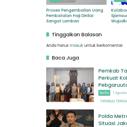
Proses Pengembalian Uang
Kolabo
Pembatalan Haji Dinilai
Sjamsu
Sangat Lamban
Wujudk
Renova
Hadirk
Tinggalkan Balasan
masa d
Anda harus
masuk
untuk berkomentar.
Baca Juga
Pemkab Ta
Perkuat Ko
Pebgaruuta
Berita
7 Agustu
TAPANULI TENGAH
Polda Metr
Situasi Jak