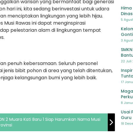
nggalkan warisan yang bermanfaat bagi generasi
Hima 
ri ini, kita sedang berinvestasi untuk udara
Dinas
dan menciptakan lingkungan yang lebih hijau.
Pelat
5 Agus
es Musi Rawas ini dapat menginspirasi
Lawa
Kelom
adap pelestarian alam di lingkungan tempat
Gont
s.
3 Agust
SMKN
Bantu
Pendi
22 Juli
dan penuh kebersamaan. Seluruh personel
enis bibit pohon di area yang telah ditentukan,
Inspi
Tunta
enjaga kelangsungan bumi yang lebih baik.
17 Janu
Maga
Perku
8 Janua
Usai 
Guru 
SDN 2 Muara Kati Baru 1 Siap Harumkan Nama Musi
Bersa
18 Dese
ovinsi