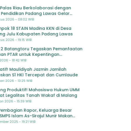
Palas Riau Berkolaborasi dengan
 Pendidikan Padang Lawas Gelar
ihan OSIS SMP se-Kabupaten Padang
tus 2026 - 08:02 WIB
s
pok 18 STAIN Madina KKN di Desa
ing Julu Kabupaten Padang Lawas
us 2026 - 19:15 WIB
 2 Batangtoru Tegaskan Pemanfaatan
an PTAR untuk Kepentingan
dikan
 2026 - 18:42 WIB
ratif! Maulidiyah Jazmin Jamilah
skan S1 HKI Tercepat dan Cumlaude
ari 2026 - 13:25 WIB
ng Produktif! Mahasiswa Hukum UMM
at Legalitas Tanah Wakaf di Malang
ri 2026 - 15:39 WIB
Pembagian Rapor, Keluarga Besar
SMPS Islam As-Sirajul Munir Makan
ma Sambut Libur Awal Semester
mber 2025 - 19:21 WIB