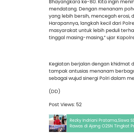
Bhayangkara ke-80. Kita ingin meni
mendatang. Dengan menanam pohon ha
yang lebih bersih, mencegah erosi, 
Harapannya, langkah kecil dari Polr
masyarakat untuk lebih peduli terh
tinggal masing-masing,” ujar Kapolre
Kegiatan berjalan dengan khidmat 
tampak antusias menanam berbagai j
sebagai wujud sinergi Polri dalam m
(DD)
Post Views:
52
Rezky Indriani Pratama,Siswa 
Rawas di Ajang O2SN Tingkat Pr