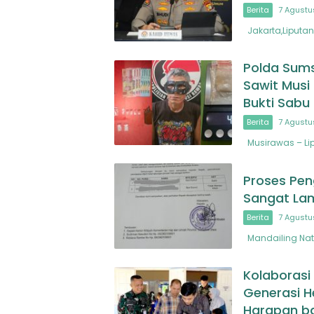
Berita
7 Agustu
Jakarta,Liputan
Polda Sums
Sawit Musi
Bukti Sab
Berita
7 Agustu
Musirawas – Lip
Proses Pen
Sangat La
Berita
7 Agustu
Mandailing Nata
Kolaborasi
Generasi H
Harapan b