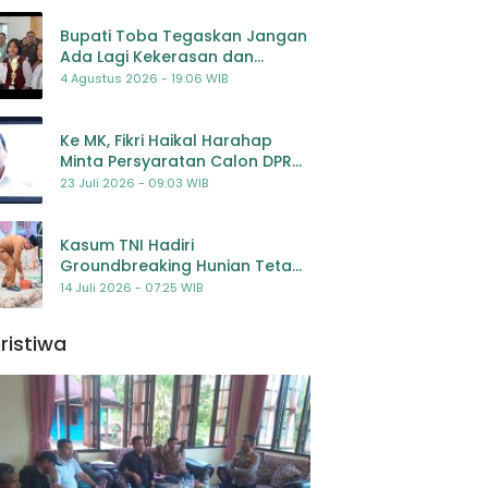
Bupati Toba Tegaskan Jangan
Ada Lagi Kekerasan dan
Bullying Terhadap Anak,
4 Agustus 2026 - 19:06 WIB
Dorong Kolaborasi Seluruh
Pihak
Ke MK, Fikri Haikal Harahap
Minta Persyaratan Calon DPR
Dilengkapi Penilaian
23 Juli 2026 - 09:03 WIB
Kompetensi
Kasum TNI Hadiri
Groundbreaking Hunian Tetap
Pascabencana di
14 Juli 2026 - 07:25 WIB
Padangsidimpuan, Harapan
Baru bagi Penyintas
ristiwa