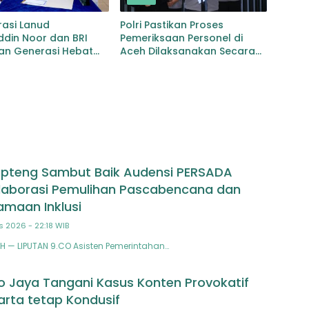
rasi Lanud
Polri Pastikan Proses
ddin Noor dan BRI
Pemeriksaan Personel di
an Generasi Hebat
Aceh Dilaksanakan Secara
si TK Angkasa 3
Profesional dan Transparan
an Harapan bagi
epan Bangsa
pteng Sambut Baik Audensi PERSADA
laborasi Pemulihan Pascabencana dan
maan Inklusi
s 2026 - 22:18 WIB
 — LIPUTAN 9.CO Asisten Pemerintahan…
o Jaya Tangani Kasus Konten Provokatif
arta tetap Kondusif