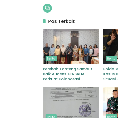
Pos Terkait
Berita
Berita
Pemkab Tapteng Sambut
Polda 
Baik Audensi PERSADA
Kasus K
Perkuat Kolaborasi
Situasi
Pemulihan Pascabencana
Kondus
dan Pebgaruutamaan Inklusi
Berita
Berita