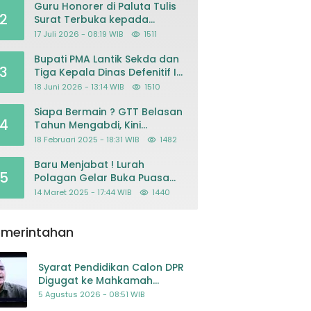
Guru Honorer di Paluta Tulis
2
Surat Terbuka kepada
Presiden Prabowo, Mohon
17 Juli 2026 - 08:19 WIB
1511
Keadilan atas Dugaan
Kriminalisasi
Bupati PMA Lantik Sekda dan
3
Tiga Kepala Dinas Defenitif Ini
orangnya
18 Juni 2026 - 13:14 WIB
1510
Siapa Bermain ? GTT Belasan
4
Tahun Mengabdi, Kini
Dikeluarkan Sepihak Dari
18 Februari 2025 - 18:31 WIB
1482
Dapodik
Baru Menjabat ! Lurah
5
Polagan Gelar Buka Puasa
Bersama
14 Maret 2025 - 17:44 WIB
1440
emerintahan
Syarat Pendidikan Calon DPR
Digugat ke Mahkamah
Konstitusi
5 Agustus 2026 - 08:51 WIB