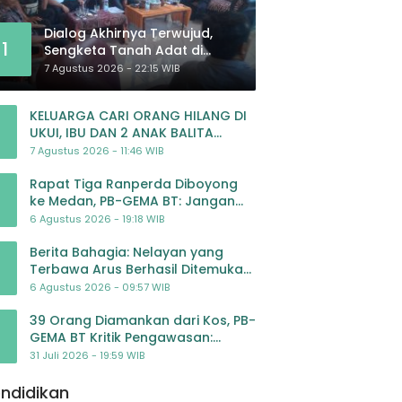
Dialog Akhirnya Terwujud,
1
Sengketa Tanah Adat di
Lingkar Proyek Strategis
7 Agustus 2026 - 22:15 WIB
Nasional Memasuki Babak
Baru
KELUARGA CARI ORANG HILANG DI
UKUI, IBU DAN 2 ANAK BALITA
BELUM PULANG SEJAK 20 JULI 2026
7 Agustus 2026 - 11:46 WIB
Rapat Tiga Ranperda Diboyong
ke Medan, PB-GEMA BT: Jangan
Jadikan APBD Ladang
6 Agustus 2026 - 19:18 WIB
Pembiayaan yang Tak Perlu
Berita Bahagia: Nelayan yang
Terbawa Arus Berhasil Ditemukan
Dalam Keadaan Selamat
6 Agustus 2026 - 09:57 WIB
39 Orang Diamankan dari Kos, PB-
GEMA BT Kritik Pengawasan:
Jangan Tunggu Masyarakat
31 Juli 2026 - 19:59 WIB
Bergerak Baru Negara Bertindak
ndidikan