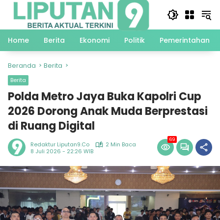
Langsung
ke
konten
Home
Berita
Ekonomi
Politik
Pemerintahan
Beranda
Berita
Berita
Polda Metro Jaya Buka Kapolri Cup
2026 Dorong Anak Muda Berprestasi
di Ruang Digital
69
Redaktur Liputan9.co
2 Min Baca
8 Juli 2026 - 22:26 WIB