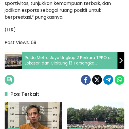
sportivitas, tunjukkan kemampuan terbaik, dan
jadikan esports sebagai ruang positif untuk
berprestasi,” pungkasnya.
(H.R)
Post Views:
69
Polda Metro Jaya Ungkap 2 Perkara TPPO di
Lokasari dan Cibitung 13 Tersangka
Ditetapkan
Pos Terkait