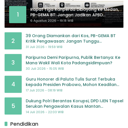
Rapat Tiga Ranperda Diboyong ke Medan,
1
PB-GEMA BT: Jangan Jadikan APBD
Ladang Pembiayaan yang Tak Perlu
6 Agustus 2026 - 19:18 WIB
39 Orang Diamankan dari Kos, PB-GEMA BT
2
Kritik Pengawasan: Jangan Tunggu
Masyarakat Bergerak Baru Negara Bertindak
31 Juli 2026 - 19:59 WIB
Paripurna Demi Paripurna, Publik Bertanya: Ke
3
Mana Wakil Wali Kota Padangsidimpuan?
30 Juli 2026 - 15:05 WIB
Guru Honorer di Paluta Tulis Surat Terbuka
4
kepada Presiden Prabowo, Mohon Keadilan
atas Dugaan Kriminalisasi
17 Juli 2026 - 08:19 WIB
Dukung Polri Berantas Korupsi, DPD IJEN Tapsel
5
Serukan Pengawalan Kasus Mantan
Jampidsus hingga Tuntas
14 Juli 2026 - 22:03 WIB
Pendidikan