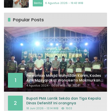
Berita
6 Agustus 2026 - 19:43 WIB
Popular Posts
Peresmian Masjid Muhyiddin Karim, Kades
1
Ajak Masyarakat Wonokerto Makmurkan
Masjid
4 Agustus 2024 - 00:35 WIB
3238
Bupati PMA Lantik Sekda dan Tiga Kepala
2
Dinas Defenitif Ini orangnya
18 Juni 2026 - 13:14 WIB
1503