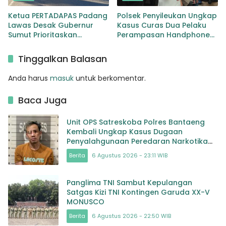
Ketua PERTADAPAS Padang
Polsek Penyileukan Ungkap
Lawas Desak Gubernur
Kasus Curas Dua Pelaku
Sumut Prioritaskan
Perampasan Handphone
Pelebaran Jalan Provinsi
Pelajar Ditangkap
Sibuhuan–Gunungtua
Tinggalkan Balasan
Anda harus
masuk
untuk berkomentar.
Baca Juga
Unit OPS Satreskoba Polres Bantaeng
Kembali Ungkap Kasus Dugaan
Penyalahgunaan Peredaran Narkotika
Jenis Sabu
Berita
6 Agustus 2026 - 23:11 WIB
Panglima TNI Sambut Kepulangan
Satgas Kizi TNI Kontingen Garuda XX-V
MONUSCO
Berita
6 Agustus 2026 - 22:50 WIB