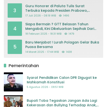
Guru Honorer di Paluta Tulis Surat
3
Terbuka kepada Presiden Prabowo,
Mohon Keadilan atas Dugaan
17 Juli 2026 - 08:19 WIB
1496
Kriminalisasi
Siapa Bermain ? GTT Belasan Tahun
4
Mengabdi, Kini Dikeluarkan Sepihak Dari
Dapodik
18 Februari 2025 - 18:31 WIB
1479
Baru Menjabat ! Lurah Polagan Gelar Buka
5
Puasa Bersama
14 Maret 2025 - 17:44 WIB
1438
Pemerintahan
Syarat Pendidikan Calon DPR Digugat ke
Mahkamah Konstitusi
5 Agustus 2026 - 08:51 WIB
Bupati Toba Tegaskan Jangan Ada Lagi
Kekerasan dan Bullying Terhadap Anak,