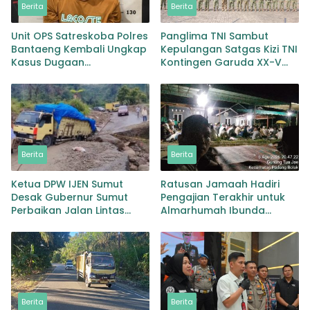
Berita
Berita
Unit OPS Satreskoba Polres
Panglima TNI Sambut
Bantaeng Kembali Ungkap
Kepulangan Satgas Kizi TNI
Kasus Dugaan
Kontingen Garuda XX-V
Penyalahgunaan
MONUSCO
Peredaran Narkotika Jenis
Sabu
Berita
Berita
Ketua DPW IJEN Sumut
Ratusan Jamaah Hadiri
Desak Gubernur Sumut
Pengajian Terakhir untuk
Perbaikan Jalan Lintas
Almarhumah Ibunda
Provinsi Jembatan Merah
Kepala BKD Padang Lawas
Lingga Bayu
Berita
Berita