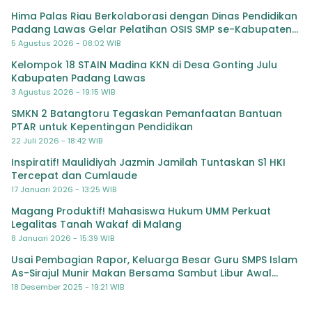
Hima Palas Riau Berkolaborasi dengan Dinas Pendidikan
Padang Lawas Gelar Pelatihan OSIS SMP se-Kabupaten
Padang Lawas
5 Agustus 2026 - 08:02 WIB
Kelompok 18 STAIN Madina KKN di Desa Gonting Julu
Kabupaten Padang Lawas
3 Agustus 2026 - 19:15 WIB
SMKN 2 Batangtoru Tegaskan Pemanfaatan Bantuan
PTAR untuk Kepentingan Pendidikan
22 Juli 2026 - 18:42 WIB
Inspiratif! Maulidiyah Jazmin Jamilah Tuntaskan S1 HKI
Tercepat dan Cumlaude
17 Januari 2026 - 13:25 WIB
Magang Produktif! Mahasiswa Hukum UMM Perkuat
Legalitas Tanah Wakaf di Malang
8 Januari 2026 - 15:39 WIB
Usai Pembagian Rapor, Keluarga Besar Guru SMPS Islam
As-Sirajul Munir Makan Bersama Sambut Libur Awal
Semester
18 Desember 2025 - 19:21 WIB