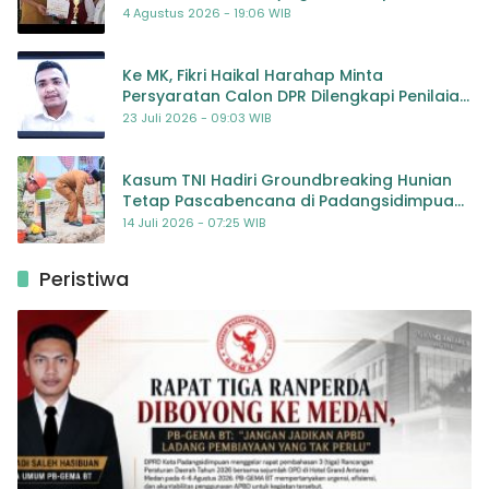
Dorong Kolaborasi Seluruh Pihak
4 Agustus 2026 - 19:06 WIB
Ke MK, Fikri Haikal Harahap Minta
Persyaratan Calon DPR Dilengkapi Penilaian
Kompetensi
23 Juli 2026 - 09:03 WIB
Kasum TNI Hadiri Groundbreaking Hunian
Tetap Pascabencana di Padangsidimpuan,
Harapan Baru bagi Penyintas
14 Juli 2026 - 07:25 WIB
Peristiwa