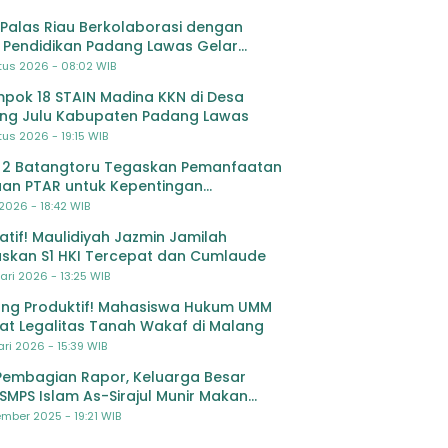
Palas Riau Berkolaborasi dengan
 Pendidikan Padang Lawas Gelar
ihan OSIS SMP se-Kabupaten Padang
tus 2026 - 08:02 WIB
s
pok 18 STAIN Madina KKN di Desa
ing Julu Kabupaten Padang Lawas
us 2026 - 19:15 WIB
 2 Batangtoru Tegaskan Pemanfaatan
an PTAR untuk Kepentingan
dikan
 2026 - 18:42 WIB
ratif! Maulidiyah Jazmin Jamilah
skan S1 HKI Tercepat dan Cumlaude
ari 2026 - 13:25 WIB
ng Produktif! Mahasiswa Hukum UMM
at Legalitas Tanah Wakaf di Malang
ri 2026 - 15:39 WIB
Pembagian Rapor, Keluarga Besar
SMPS Islam As-Sirajul Munir Makan
ma Sambut Libur Awal Semester
mber 2025 - 19:21 WIB