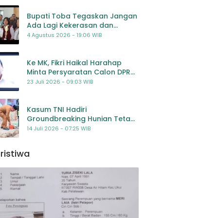
Bupati Toba Tegaskan Jangan
Ada Lagi Kekerasan dan
Bullying Terhadap Anak,
4 Agustus 2026 - 19:06 WIB
Dorong Kolaborasi Seluruh
Pihak
Ke MK, Fikri Haikal Harahap
Minta Persyaratan Calon DPR
Dilengkapi Penilaian
23 Juli 2026 - 09:03 WIB
Kompetensi
Kasum TNI Hadiri
Groundbreaking Hunian Tetap
Pascabencana di
14 Juli 2026 - 07:25 WIB
Padangsidimpuan, Harapan
Baru bagi Penyintas
ristiwa