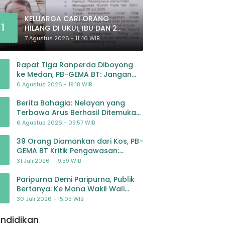
KELUARGA CARI ORANG
1
HILANG DI UKUI, IBU DAN 2
ANAK BALITA BELUM PULANG
7 Agustus 2026 - 11:46 WIB
SEJAK 20 JULI 2026
Rapat Tiga Ranperda Diboyong
ke Medan, PB-GEMA BT: Jangan
Jadikan APBD Ladang
6 Agustus 2026 - 19:18 WIB
Pembiayaan yang Tak Perlu
Berita Bahagia: Nelayan yang
Terbawa Arus Berhasil Ditemukan
Dalam Keadaan Selamat
6 Agustus 2026 - 09:57 WIB
39 Orang Diamankan dari Kos, PB-
GEMA BT Kritik Pengawasan:
Jangan Tunggu Masyarakat
31 Juli 2026 - 19:59 WIB
Bergerak Baru Negara Bertindak
Paripurna Demi Paripurna, Publik
Bertanya: Ke Mana Wakil Wali
Kota Padangsidimpuan?
30 Juli 2026 - 15:05 WIB
ndidikan