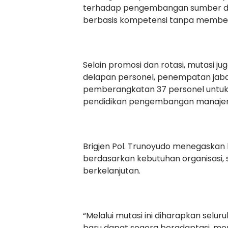
terhadap pengembangan sumber daya
berbasis kompetensi tanpa membeda
Selain promosi dan rotasi, mutasi
delapan personel, penempatan jabata
pemberangkatan 37 personel untuk
pendidikan pengembangan manajem
Brigjen Pol. Trunoyudo menegaskan 
berdasarkan kebutuhan organisasi, s
berkelanjutan.
“Melalui mutasi ini diharapkan sel
baru dapat segera beradaptasi, men