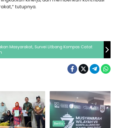
rakat,” tutupnya.
asakan Masyarakat, Survei Litbang Kompas Catat
n
Berita