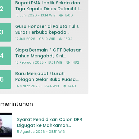
Bupati PMA Lantik Sekda dan
2
Tiga Kepala Dinas Defenitif Ini
orangnya
18 Juni 2026 - 13:14 WIB
1506
Guru Honorer di Paluta Tulis
3
Surat Terbuka kepada
Presiden Prabowo, Mohon
17 Juli 2026 - 08:19 WIB
1504
Keadilan atas Dugaan
Kriminalisasi
Siapa Bermain ? GTT Belasan
4
Tahun Mengabdi, Kini
Dikeluarkan Sepihak Dari
18 Februari 2025 - 18:31 WIB
1482
Dapodik
Baru Menjabat ! Lurah
5
Polagan Gelar Buka Puasa
Bersama
14 Maret 2025 - 17:44 WIB
1440
emerintahan
Syarat Pendidikan Calon DPR
Digugat ke Mahkamah
Konstitusi
5 Agustus 2026 - 08:51 WIB