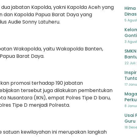
a dua jabatan Kapolda, yakni Kapolda Aceh yang
Hima 
iawan dan Kapolda Papua Barat Daya yang
Dinas
Pelat
5 Agus
ius Audie Sonny Latuheru.
Lawa
Kelom
Gont
3 Agust
jabatan Wakapolda, yaitu Wakapolda Banten,
SMKN
Papua Barat Daya.
Bantu
Pendi
22 Juli
Inspi
Tunta
kukan promosi terhadap 190 jabatan
17 Janu
bijakan tersebut juga dilakukan pembentukan
Maga
ota Nusantara (IKN), empat Polres Tipe D baru,
Perku
lres Tipe D menjadi Polresta.
8 Janua
Usai 
Guru 
Bersa
18 Dese
 satuan kewilayahan ini merupakan langkah