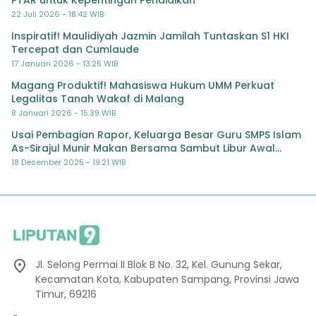
PTAR untuk Kepentingan Pendidikan
22 Juli 2026 - 18:42 WIB
Inspiratif! Maulidiyah Jazmin Jamilah Tuntaskan S1 HKI
Tercepat dan Cumlaude
17 Januari 2026 - 13:25 WIB
Magang Produktif! Mahasiswa Hukum UMM Perkuat
Legalitas Tanah Wakaf di Malang
8 Januari 2026 - 15:39 WIB
Usai Pembagian Rapor, Keluarga Besar Guru SMPS Islam
As-Sirajul Munir Makan Bersama Sambut Libur Awal
Semester
18 Desember 2025 - 19:21 WIB
Jl. Selong Permai II Blok B No. 32, Kel. Gunung Sekar,
Kecamatan Kota, Kabupaten Sampang, Provinsi Jawa
Timur, 69216