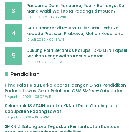
Paripurna Demi Paripurna, Publik Bertanya: Ke
3
Mana Wakil Wali Kota Padangsidimpuan?
30 Juli 2026 - 15:05 WIB
Guru Honorer di Paluta Tulis Surat Terbuka
4
kepada Presiden Prabowo, Mohon Keadilan
atas Dugaan Kriminalisasi
17 Juli 2026 - 08:19 WIB
Dukung Polri Berantas Korupsi, DPD IJEN Tapsel
5
Serukan Pengawalan Kasus Mantan
Jampidsus hingga Tuntas
14 Juli 2026 - 22:03 WIB
Pendidikan
Hima Palas Riau Berkolaborasi dengan Dinas Pendidikan
Padang Lawas Gelar Pelatihan OSIS SMP se-Kabupaten
Padang Lawas
5 Agustus 2026 - 08:02 WIB
Kelompok 18 STAIN Madina KKN di Desa Gonting Julu
Kabupaten Padang Lawas
3 Agustus 2026 - 19:15 WIB
SMKN 2 Batangtoru Tegaskan Pemanfaatan Bantuan