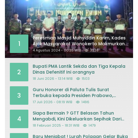
Peresmian Masjid Muhyiddin Karim, Kades
1
Ajak Masyarakat Wonokerto Makmurkan
Masjid
4 Agustus 2024 - 00:35 WIB
3238
Bupati PMA Lantik Sekda dan Tiga Kepala
2
Dinas Defenitif Ini orangnya
18 Juni 2026 - 13:14 WIB
1503
Guru Honorer di Paluta Tulis Surat
3
Terbuka kepada Presiden Prabowo,
Mohon Keadilan atas Dugaan
17 Juli 2026 - 08:19 WIB
1496
Kriminalisasi
Siapa Bermain ? GTT Belasan Tahun
4
Mengabdi, Kini Dikeluarkan Sepihak Dari
Dapodik
18 Februari 2025 - 18:31 WIB
1479
Baru Menjabat ! Lurah Polagan Gelar Buka