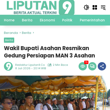
Langsung
ke
konten
Home
Berita
Ekonomi
Politik
Pemerintahan
Beranda
Berita
Berita
Wakil Bupati Asahan Resmikan
Gedung Persiapan MAN 3 Asahan
70
Redaktur Liputan9.co
2 Min Baca
8 Juli 2026 - 20:14 WIB