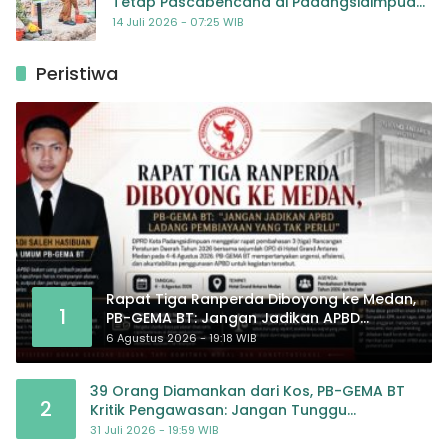
Tetap Pascabencana di Padangsidimpuan,
Harapan Baru bagi Penyintas
14 Juli 2026 - 07:25 WIB
Peristiwa
Rapat Tiga Ranperda Diboyong ke Medan,
1
PB-GEMA BT: Jangan Jadikan APBD
Ladang Pembiayaan yang Tak Perlu
6 Agustus 2026 - 19:18 WIB
39 Orang Diamankan dari Kos, PB-GEMA BT
2
Kritik Pengawasan: Jangan Tunggu
Masyarakat Bergerak Baru Negara Bertindak
31 Juli 2026 - 19:59 WIB