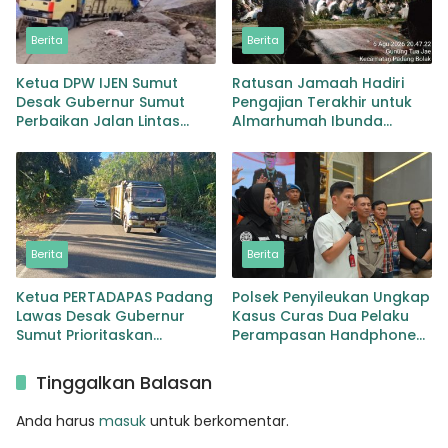
Berita
Berita
Ketua DPW IJEN Sumut
Ratusan Jamaah Hadiri
Desak Gubernur Sumut
Pengajian Terakhir untuk
Perbaikan Jalan Lintas
Almarhumah Ibunda
Provinsi Jembatan Merah
Kepala BKD Padang Lawas
Lingga Bayu
Berita
Berita
Ketua PERTADAPAS Padang
Polsek Penyileukan Ungkap
Lawas Desak Gubernur
Kasus Curas Dua Pelaku
Sumut Prioritaskan
Perampasan Handphone
Pelebaran Jalan Provinsi
Pelajar Ditangkap
Sibuhuan–Gunungtua
Tinggalkan Balasan
Anda harus
masuk
untuk berkomentar.