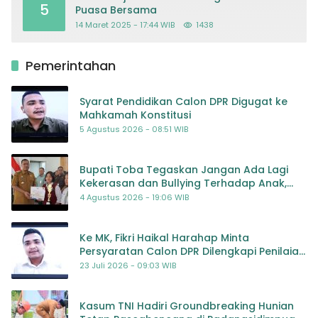
5
Puasa Bersama
14 Maret 2025 - 17:44 WIB
1438
Pemerintahan
Syarat Pendidikan Calon DPR Digugat ke
Mahkamah Konstitusi
5 Agustus 2026 - 08:51 WIB
Bupati Toba Tegaskan Jangan Ada Lagi
Kekerasan dan Bullying Terhadap Anak,
Dorong Kolaborasi Seluruh Pihak
4 Agustus 2026 - 19:06 WIB
Ke MK, Fikri Haikal Harahap Minta
Persyaratan Calon DPR Dilengkapi Penilaian
Kompetensi
23 Juli 2026 - 09:03 WIB
Kasum TNI Hadiri Groundbreaking Hunian