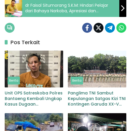
dr Faisal Situmorang S.K.M: Hindari Pelajar
dari Bahaya Narkoba, Apresiasi dan
Dukungan Penuh Sosialisasi Narkoba
Pos Terkait
Berita
Berita
Unit OPS Satreskoba Polres
Panglima TNI Sambut
Bantaeng Kembali Ungkap
Kepulangan Satgas Kizi TNI
Kasus Dugaan
Kontingen Garuda XX-V
Penyalahgunaan
MONUSCO
Peredaran Narkotika Jenis
Sabu