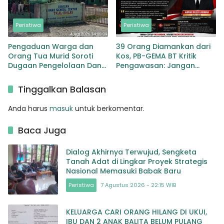
Peristiwa
Peristiwa
Pengaduan Warga dan
39 Orang Diamankan dari
Orang Tua Murid Soroti
Kos, PB-GEMA BT Kritik
Dugaan Pengelolaan Dana
Pengawasan: Jangan
BOP PAUD di TK Al-Ikhlas
Tunggu Masyarakat
Tapanuli Selatan
Bergerak Baru Negara
Tinggalkan Balasan
Bertindak
Anda harus
masuk
untuk berkomentar.
Baca Juga
Dialog Akhirnya Terwujud, Sengketa
Tanah Adat di Lingkar Proyek Strategis
Nasional Memasuki Babak Baru
Peristiwa
7 Agustus 2026 - 22:15 WIB
KELUARGA CARI ORANG HILANG DI UKUI,
IBU DAN 2 ANAK BALITA BELUM PULANG