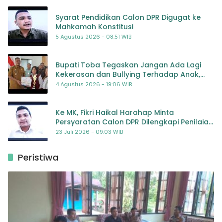
Syarat Pendidikan Calon DPR Digugat ke
Mahkamah Konstitusi
5 Agustus 2026 - 08:51 WIB
Bupati Toba Tegaskan Jangan Ada Lagi
Kekerasan dan Bullying Terhadap Anak,
Dorong Kolaborasi Seluruh Pihak
4 Agustus 2026 - 19:06 WIB
Ke MK, Fikri Haikal Harahap Minta
Persyaratan Calon DPR Dilengkapi Penilaian
Kompetensi
23 Juli 2026 - 09:03 WIB
Peristiwa