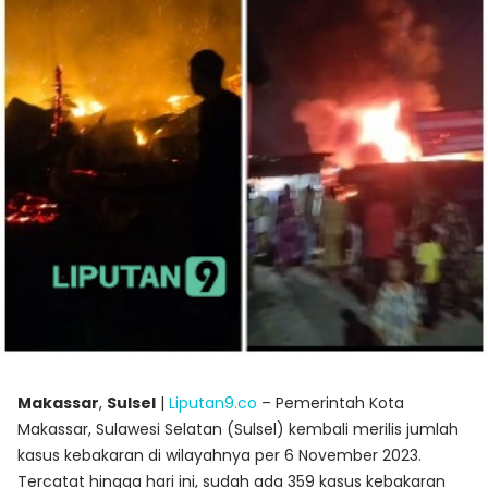
Makassar
,
Sulsel
|
Liputan9.co
– Pemerintah Kota
Makassar, Sulawesi Selatan (Sulsel) kembali merilis jumlah
kasus kebakaran di wilayahnya per 6 November 2023.
Tercatat hingga hari ini, sudah ada 359 kasus kebakaran