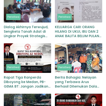
Peristiwa
Peristiwa
Dialog Akhirnya Terwujud,
KELUARGA CARI ORANG
Sengketa Tanah Adat di
HILANG DI UKUI, IBU DAN 2
Lingkar Proyek Strategis
ANAK BALITA BELUM PULANG
Nasional Memasuki Babak
SEJAK 20 JULI 2026
Baru
Peristiwa
Peristiwa
Rapat Tiga Ranperda
Berita Bahagia: Nelayan
Diboyong ke Medan, PB-
yang Terbawa Arus
GEMA BT: Jangan Jadikan
Berhasil Ditemukan Dalam
APBD Ladang Pembiayaan
Keadaan Selamat
yang Tak Perlu