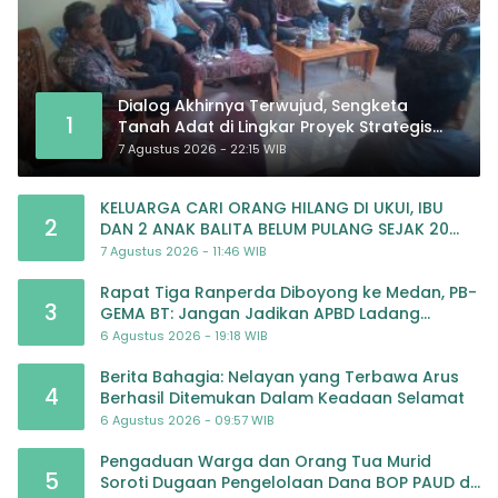
Dialog Akhirnya Terwujud, Sengketa
1
Tanah Adat di Lingkar Proyek Strategis
Nasional Memasuki Babak Baru
7 Agustus 2026 - 22:15 WIB
KELUARGA CARI ORANG HILANG DI UKUI, IBU
2
DAN 2 ANAK BALITA BELUM PULANG SEJAK 20
JULI 2026
7 Agustus 2026 - 11:46 WIB
Rapat Tiga Ranperda Diboyong ke Medan, PB-
3
GEMA BT: Jangan Jadikan APBD Ladang
Pembiayaan yang Tak Perlu
6 Agustus 2026 - 19:18 WIB
Berita Bahagia: Nelayan yang Terbawa Arus
4
Berhasil Ditemukan Dalam Keadaan Selamat
6 Agustus 2026 - 09:57 WIB
Pengaduan Warga dan Orang Tua Murid
5
Soroti Dugaan Pengelolaan Dana BOP PAUD di