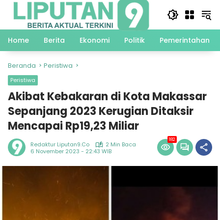
Langsung
ke
konten
Home
Berita
Ekonomi
Politik
Pemerintahan
Beranda
Peristiwa
Peristiwa
Akibat Kebakaran di Kota Makassar
Sepanjang 2023 Kerugian Ditaksir
Mencapai Rp19,23 Miliar
182
Redaktur Liputan9.co
2 Min Baca
6 November 2023 - 22:43 WIB