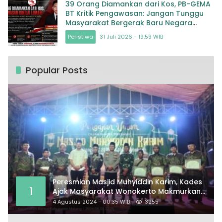
39 Orang Diamankan dari Kos, PB-GEMA
BT Kritik Pengawasan: Jangan Tunggu
Masyarakat Bergerak Baru Negara
Bertindak
Peristiwa
31 Juli 2026 - 19:59 WIB
Popular Posts
Peresmian Masjid Muhyiddin Karim, Kades
1
Ajak Masyarakat Wonokerto Makmurkan
Masjid
4 Agustus 2024 - 00:35 WIB
3255