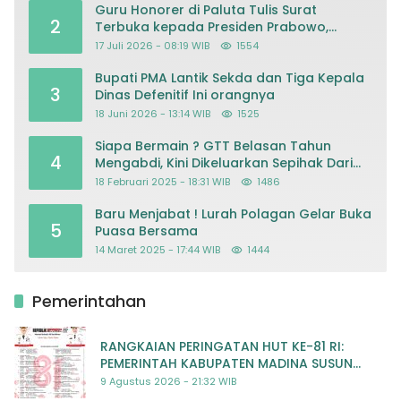
Guru Honorer di Paluta Tulis Surat
2
Terbuka kepada Presiden Prabowo,
Mohon Keadilan atas Dugaan
17 Juli 2026 - 08:19 WIB
1554
Kriminalisasi
Bupati PMA Lantik Sekda dan Tiga Kepala
3
Dinas Defenitif Ini orangnya
18 Juni 2026 - 13:14 WIB
1525
Siapa Bermain ? GTT Belasan Tahun
4
Mengabdi, Kini Dikeluarkan Sepihak Dari
Dapodik
18 Februari 2025 - 18:31 WIB
1486
Baru Menjabat ! Lurah Polagan Gelar Buka
5
Puasa Bersama
14 Maret 2025 - 17:44 WIB
1444
Pemerintahan
RANGKAIAN PERINGATAN HUT KE-81 RI:
PEMERINTAH KABUPATEN MADINA SUSUN
RENCANA KEGIATAN MERIAH DAN BERMAKNA
9 Agustus 2026 - 21:32 WIB