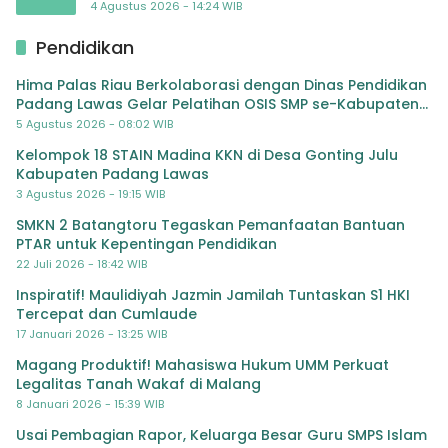
TK Al-Ikhlas Tapanuli Selatan
4 Agustus 2026 - 14:24 WIB
Pendidikan
Hima Palas Riau Berkolaborasi dengan Dinas Pendidikan
Padang Lawas Gelar Pelatihan OSIS SMP se-Kabupaten
Padang Lawas
5 Agustus 2026 - 08:02 WIB
Kelompok 18 STAIN Madina KKN di Desa Gonting Julu
Kabupaten Padang Lawas
3 Agustus 2026 - 19:15 WIB
SMKN 2 Batangtoru Tegaskan Pemanfaatan Bantuan
PTAR untuk Kepentingan Pendidikan
22 Juli 2026 - 18:42 WIB
Inspiratif! Maulidiyah Jazmin Jamilah Tuntaskan S1 HKI
Tercepat dan Cumlaude
17 Januari 2026 - 13:25 WIB
Magang Produktif! Mahasiswa Hukum UMM Perkuat
Legalitas Tanah Wakaf di Malang
8 Januari 2026 - 15:39 WIB
Usai Pembagian Rapor, Keluarga Besar Guru SMPS Islam