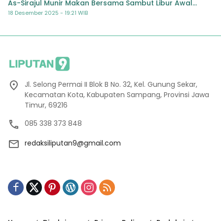
As-Sirajul Munir Makan Bersama Sambut Libur Awal
Semester
18 Desember 2025 - 19:21 WIB
Jl. Selong Permai II Blok B No. 32, Kel. Gunung Sekar,
Kecamatan Kota, Kabupaten Sampang, Provinsi Jawa
Timur, 69216
085 338 373 848
redaksiliputan9@gmail.com