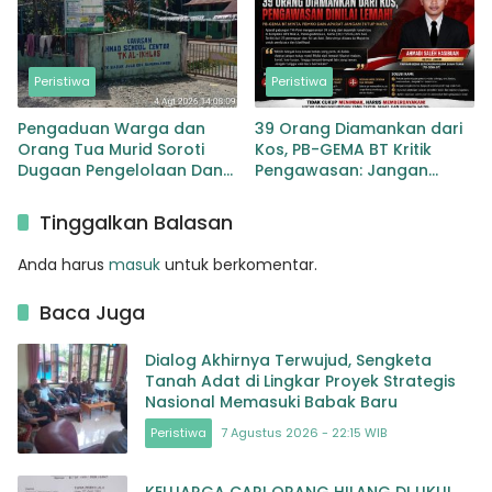
Peristiwa
Peristiwa
Pengaduan Warga dan
39 Orang Diamankan dari
Orang Tua Murid Soroti
Kos, PB-GEMA BT Kritik
Dugaan Pengelolaan Dana
Pengawasan: Jangan
BOP PAUD di TK Al-Ikhlas
Tunggu Masyarakat
Tapanuli Selatan
Bergerak Baru Negara
Tinggalkan Balasan
Bertindak
Anda harus
masuk
untuk berkomentar.
Baca Juga
Dialog Akhirnya Terwujud, Sengketa
Tanah Adat di Lingkar Proyek Strategis
Nasional Memasuki Babak Baru
Peristiwa
7 Agustus 2026 - 22:15 WIB
KELUARGA CARI ORANG HILANG DI UKUI,