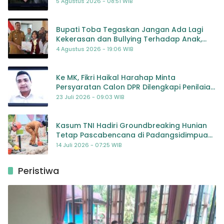
5 Agustus 2026 - 08:51 WIB
Bupati Toba Tegaskan Jangan Ada Lagi
Kekerasan dan Bullying Terhadap Anak,
Dorong Kolaborasi Seluruh Pihak
4 Agustus 2026 - 19:06 WIB
Ke MK, Fikri Haikal Harahap Minta
Persyaratan Calon DPR Dilengkapi Penilaian
Kompetensi
23 Juli 2026 - 09:03 WIB
Kasum TNI Hadiri Groundbreaking Hunian
Tetap Pascabencana di Padangsidimpuan,
Harapan Baru bagi Penyintas
14 Juli 2026 - 07:25 WIB
Peristiwa