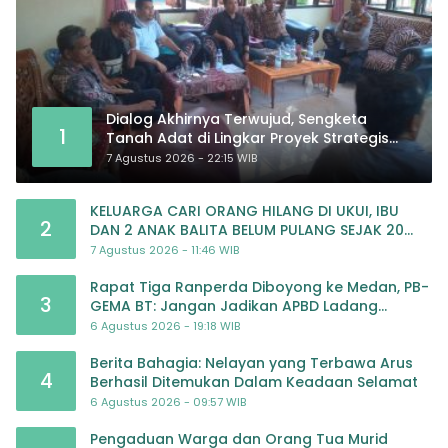
Dialog Akhirnya Terwujud, Sengketa
1
Tanah Adat di Lingkar Proyek Strategis
Nasional Memasuki Babak Baru
7 Agustus 2026 - 22:15 WIB
KELUARGA CARI ORANG HILANG DI UKUI, IBU
2
DAN 2 ANAK BALITA BELUM PULANG SEJAK 20
JULI 2026
7 Agustus 2026 - 11:46 WIB
Rapat Tiga Ranperda Diboyong ke Medan, PB-
3
GEMA BT: Jangan Jadikan APBD Ladang
Pembiayaan yang Tak Perlu
6 Agustus 2026 - 19:18 WIB
Berita Bahagia: Nelayan yang Terbawa Arus
4
Berhasil Ditemukan Dalam Keadaan Selamat
6 Agustus 2026 - 09:57 WIB
Pengaduan Warga dan Orang Tua Murid