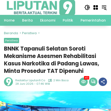
Langsung
ke
konten
Home
Berita
Ekonomi
Politik
Pemerintahan
Beranda
Peristiwa
Peristiwa
BNNK Tapanuli Selatan Soroti
Mekanisme Asesmen Rehabilitasi
Kasus Narkotika di Padang Lawas,
Minta Prosedur TAT Dipenuhi
413
Redaktur Liputan9.co
2 Min Baca
28 Juni 2026 - 07:46 WIB