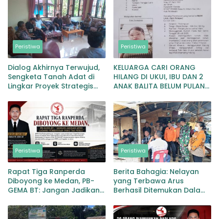
Peristiwa
Peristiwa
Dialog Akhirnya Terwujud,
KELUARGA CARI ORANG
Sengketa Tanah Adat di
HILANG DI UKUI, IBU DAN 2
Lingkar Proyek Strategis
ANAK BALITA BELUM PULANG
Nasional Memasuki Babak
SEJAK 20 JULI 2026
Baru
Peristiwa
Peristiwa
Rapat Tiga Ranperda
Berita Bahagia: Nelayan
Diboyong ke Medan, PB-
yang Terbawa Arus
GEMA BT: Jangan Jadikan
Berhasil Ditemukan Dalam
APBD Ladang Pembiayaan
Keadaan Selamat
yang Tak Perlu