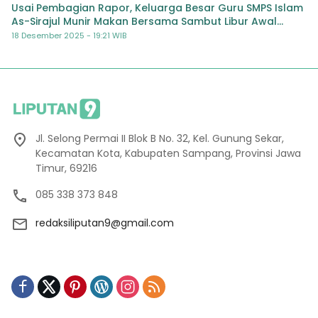
Usai Pembagian Rapor, Keluarga Besar Guru SMPS Islam
As-Sirajul Munir Makan Bersama Sambut Libur Awal
Semester
18 Desember 2025 - 19:21 WIB
Jl. Selong Permai II Blok B No. 32, Kel. Gunung Sekar,
Kecamatan Kota, Kabupaten Sampang, Provinsi Jawa
Timur, 69216
085 338 373 848
redaksiliputan9@gmail.com