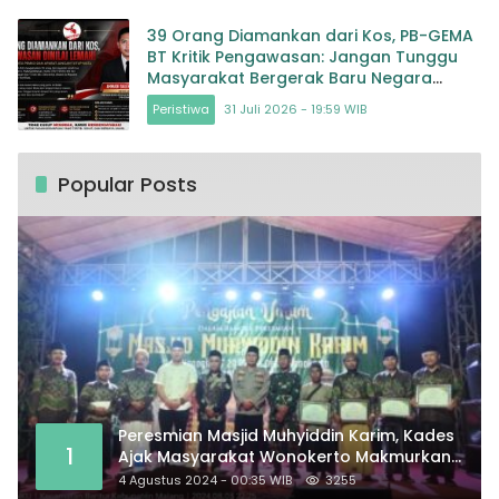
39 Orang Diamankan dari Kos, PB-GEMA
BT Kritik Pengawasan: Jangan Tunggu
Masyarakat Bergerak Baru Negara
Bertindak
Peristiwa
31 Juli 2026 - 19:59 WIB
Popular Posts
Peresmian Masjid Muhyiddin Karim, Kades
1
Ajak Masyarakat Wonokerto Makmurkan
Masjid
4 Agustus 2024 - 00:35 WIB
3255