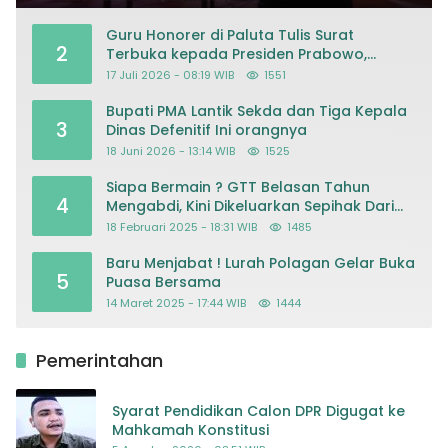
Guru Honorer di Paluta Tulis Surat
2
Terbuka kepada Presiden Prabowo,
Mohon Keadilan atas Dugaan
17 Juli 2026 - 08:19 WIB
1551
Kriminalisasi
Bupati PMA Lantik Sekda dan Tiga Kepala
3
Dinas Defenitif Ini orangnya
18 Juni 2026 - 13:14 WIB
1525
Siapa Bermain ? GTT Belasan Tahun
4
Mengabdi, Kini Dikeluarkan Sepihak Dari
Dapodik
18 Februari 2025 - 18:31 WIB
1485
Baru Menjabat ! Lurah Polagan Gelar Buka
5
Puasa Bersama
14 Maret 2025 - 17:44 WIB
1444
Pemerintahan
Syarat Pendidikan Calon DPR Digugat ke
Mahkamah Konstitusi