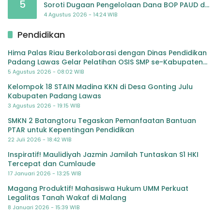
5
Soroti Dugaan Pengelolaan Dana BOP PAUD di
TK Al-Ikhlas Tapanuli Selatan
4 Agustus 2026 - 14:24 WIB
Pendidikan
Hima Palas Riau Berkolaborasi dengan Dinas Pendidikan
Padang Lawas Gelar Pelatihan OSIS SMP se-Kabupaten
Padang Lawas
5 Agustus 2026 - 08:02 WIB
Kelompok 18 STAIN Madina KKN di Desa Gonting Julu
Kabupaten Padang Lawas
3 Agustus 2026 - 19:15 WIB
SMKN 2 Batangtoru Tegaskan Pemanfaatan Bantuan
PTAR untuk Kepentingan Pendidikan
22 Juli 2026 - 18:42 WIB
Inspiratif! Maulidiyah Jazmin Jamilah Tuntaskan S1 HKI
Tercepat dan Cumlaude
17 Januari 2026 - 13:25 WIB
Magang Produktif! Mahasiswa Hukum UMM Perkuat
Legalitas Tanah Wakaf di Malang
8 Januari 2026 - 15:39 WIB