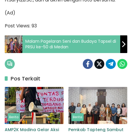
(Ad)
Post Views:
93
Malam Pagelaran Seni dan Budaya Tapsel di
PRSU ke-50 di Medan
Pos Terkait
Berita
Berita
AMP2K Madina Gelar Aksi
Pemkab Tapteng Sambut