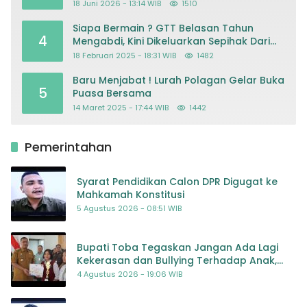
18 Juni 2026 - 13:14 WIB
1510
Siapa Bermain ? GTT Belasan Tahun
4
Mengabdi, Kini Dikeluarkan Sepihak Dari
Dapodik
18 Februari 2025 - 18:31 WIB
1482
Baru Menjabat ! Lurah Polagan Gelar Buka
5
Puasa Bersama
14 Maret 2025 - 17:44 WIB
1442
Pemerintahan
Syarat Pendidikan Calon DPR Digugat ke
Mahkamah Konstitusi
5 Agustus 2026 - 08:51 WIB
Bupati Toba Tegaskan Jangan Ada Lagi
Kekerasan dan Bullying Terhadap Anak,
Dorong Kolaborasi Seluruh Pihak
4 Agustus 2026 - 19:06 WIB