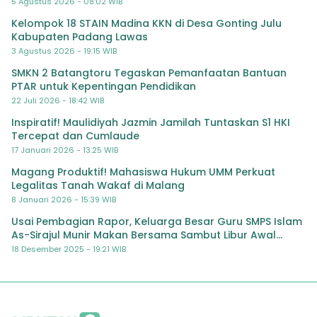
Padang Lawas
5 Agustus 2026 - 08:02 WIB
Kelompok 18 STAIN Madina KKN di Desa Gonting Julu
Kabupaten Padang Lawas
3 Agustus 2026 - 19:15 WIB
SMKN 2 Batangtoru Tegaskan Pemanfaatan Bantuan
PTAR untuk Kepentingan Pendidikan
22 Juli 2026 - 18:42 WIB
Inspiratif! Maulidiyah Jazmin Jamilah Tuntaskan S1 HKI
Tercepat dan Cumlaude
17 Januari 2026 - 13:25 WIB
Magang Produktif! Mahasiswa Hukum UMM Perkuat
Legalitas Tanah Wakaf di Malang
8 Januari 2026 - 15:39 WIB
Usai Pembagian Rapor, Keluarga Besar Guru SMPS Islam
As-Sirajul Munir Makan Bersama Sambut Libur Awal
Semester
18 Desember 2025 - 19:21 WIB