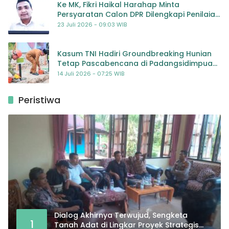
Ke MK, Fikri Haikal Harahap Minta
Persyaratan Calon DPR Dilengkapi Penilaian
Kompetensi
23 Juli 2026 - 09:03 WIB
Kasum TNI Hadiri Groundbreaking Hunian
Tetap Pascabencana di Padangsidimpuan,
Harapan Baru bagi Penyintas
14 Juli 2026 - 07:25 WIB
Peristiwa
Dialog Akhirnya Terwujud, Sengketa
1
Tanah Adat di Lingkar Proyek Strategis