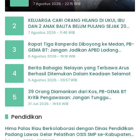
Nasional Memasuki Babak Baru
7 Agustus 2026 - 22:15 WIB
KELUARGA CARI ORANG HILANG DI UKUI, IBU
2
DAN 2 ANAK BALITA BELUM PULANG SEJAK 20
JULI 2026
7 Agustus 2026 - 11:46 WIB
Rapat Tiga Ranperda Diboyong ke Medan, PB-
3
GEMA BT: Jangan Jadikan APBD Ladang
Pembiayaan yang Tak Perlu
6 Agustus 2026 - 19:18 WIB
Berita Bahagia: Nelayan yang Terbawa Arus
4
Berhasil Ditemukan Dalam Keadaan Selamat
6 Agustus 2026 - 09:57 WIB
39 Orang Diamankan dari Kos, PB-GEMA BT
5
Kritik Pengawasan: Jangan Tunggu
Masyarakat Bergerak Baru Negara Bertindak
31 Juli 2026 - 19:59 WIB
Pendidikan
Hima Palas Riau Berkolaborasi dengan Dinas Pendidikan
Padang Lawas Gelar Pelatihan OSIS SMP se-Kabupaten