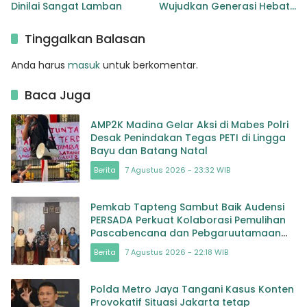
Dinilai Sangat Lamban
Wujudkan Generasi Hebat
Renovasi TK Angkasa 3
Hadirkan Harapan bagi
Tinggalkan Balasan
masa depan Bangsa
Anda harus
masuk
untuk berkomentar.
Baca Juga
AMP2K Madina Gelar Aksi di Mabes Polri
Desak Penindakan Tegas PETI di Lingga
Bayu dan Batang Natal
Berita
7 Agustus 2026 - 23:32 WIB
Pemkab Tapteng Sambut Baik Audensi
PERSADA Perkuat Kolaborasi Pemulihan
Pascabencana dan Pebgaruutamaan
Inklusi
Berita
7 Agustus 2026 - 22:18 WIB
Polda Metro Jaya Tangani Kasus Konten
Provokatif Situasi Jakarta tetap