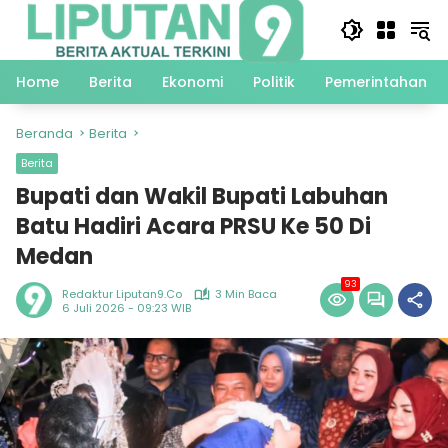
Langsung
ke
konten
Home
Berita
Ekonomi
Politik
Pemerintahan
Beranda
Berita
Berita
Bupati dan Wakil Bupati Labuhan
Batu Hadiri Acara PRSU Ke 50 Di
Medan
93
Redaktur Liputan9.co
3 Min Baca
6 Juli 2026 - 09:23 WIB