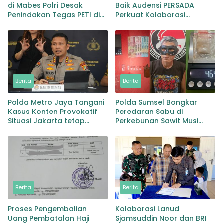
di Mabes Polri Desak
Baik Audensi PERSADA
Penindakan Tegas PETI di
Perkuat Kolaborasi
Lingga Bayu dan Batang
Pemulihan Pascabencana
Natal
dan Pebgaruutamaan
Inklusi
Berita
Berita
Polda Metro Jaya Tangani
Polda Sumsel Bongkar
Kasus Konten Provokatif
Peredaran Sabu di
Situasi Jakarta tetap
Perkebunan Sawit Musi
Kondusif
Rawas Pengedar di Bekuk
dengan Barang Bukti Sabu
dan Timbangan
Berita
Berita
Proses Pengembalian
Kolaborasi Lanud
Uang Pembatalan Haji
Sjamsuddin Noor dan BRI