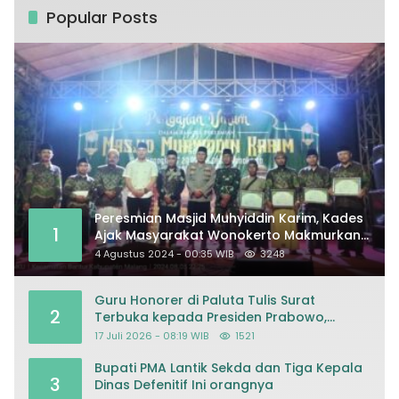
Popular Posts
Peresmian Masjid Muhyiddin Karim, Kades
1
Ajak Masyarakat Wonokerto Makmurkan
Masjid
4 Agustus 2024 - 00:35 WIB
3248
Guru Honorer di Paluta Tulis Surat
2
Terbuka kepada Presiden Prabowo,
Mohon Keadilan atas Dugaan
17 Juli 2026 - 08:19 WIB
1521
Kriminalisasi
Bupati PMA Lantik Sekda dan Tiga Kepala
3
Dinas Defenitif Ini orangnya