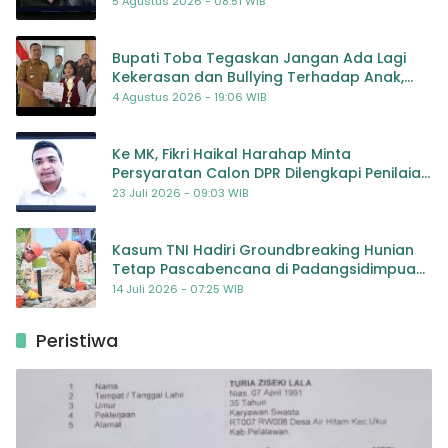
5 Agustus 2026 - 08:51 WIB
Bupati Toba Tegaskan Jangan Ada Lagi
Kekerasan dan Bullying Terhadap Anak,
Dorong Kolaborasi Seluruh Pihak
4 Agustus 2026 - 19:06 WIB
Ke MK, Fikri Haikal Harahap Minta
Persyaratan Calon DPR Dilengkapi Penilaian
Kompetensi
23 Juli 2026 - 09:03 WIB
Kasum TNI Hadiri Groundbreaking Hunian
Tetap Pascabencana di Padangsidimpuan,
Harapan Baru bagi Penyintas
14 Juli 2026 - 07:25 WIB
Peristiwa