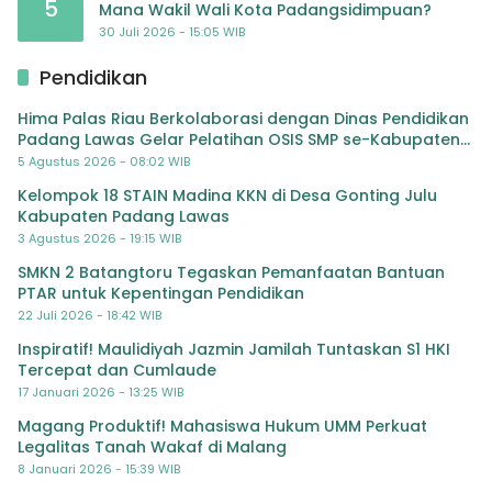
5
Mana Wakil Wali Kota Padangsidimpuan?
30 Juli 2026 - 15:05 WIB
Pendidikan
Hima Palas Riau Berkolaborasi dengan Dinas Pendidikan
Padang Lawas Gelar Pelatihan OSIS SMP se-Kabupaten
Padang Lawas
5 Agustus 2026 - 08:02 WIB
Kelompok 18 STAIN Madina KKN di Desa Gonting Julu
Kabupaten Padang Lawas
3 Agustus 2026 - 19:15 WIB
SMKN 2 Batangtoru Tegaskan Pemanfaatan Bantuan
PTAR untuk Kepentingan Pendidikan
22 Juli 2026 - 18:42 WIB
Inspiratif! Maulidiyah Jazmin Jamilah Tuntaskan S1 HKI
Tercepat dan Cumlaude
17 Januari 2026 - 13:25 WIB
Magang Produktif! Mahasiswa Hukum UMM Perkuat
Legalitas Tanah Wakaf di Malang
8 Januari 2026 - 15:39 WIB