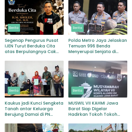
Berita
Berita
Segenap Pengurus Pusat
Polda Metro Jaya Jelaskan
IJEN Turut Berduka Cita
Temuan 996 Benda
atas Berpulangnya Cak
Menyerupai Senjata di
Soleh
Yayasan Jaksel
Berita
Berita
Kaukus jadi Kunci Sengketa
MUSWIL VII KAHMI Jawa
Tanah antar Keluarga
Barat Siap Digelar
Berujung Damai di PN
Hadirkan Tokoh Tokoh
Maros
Alumni HMI untuk
Menentukan Arah
Organisasi