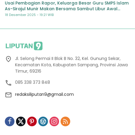
Usai Pembagian Rapor, Keluarga Besar Guru SMPS Islam
As-Sirajul Munir Makan Bersama Sambut Libur Awal
Semester
18 Desember 2025 - 19:21 WIB
Jl. Selong Permai II Blok B No. 32, Kel. Gunung Sekar,
Kecamatan Kota, Kabupaten Sampang, Provinsi Jawa
Timur, 69216
085 338 373 848
redaksiliputan9@gmail.com