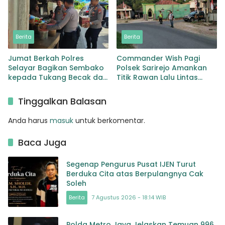
Berita
Berita
Jumat Berkah Polres
Commander Wish Pagi
Selayar Bagikan Sembako
Polsek Sarirejo Amankan
kepada Tukang Becak dan
Titik Rawan Lalu Lintas
Pedagang Kaki lima
Jelang Aktivitas Warga
Tinggalkan Balasan
Anda harus
masuk
untuk berkomentar.
Baca Juga
Segenap Pengurus Pusat IJEN Turut
Berduka Cita atas Berpulangnya Cak
Soleh
Berita
7 Agustus 2026 - 18:14 WIB
Polda Metro Jaya Jelaskan Temuan 996