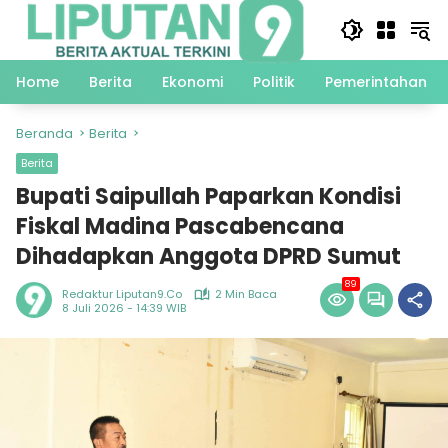
Langsung
ke
konten
Home
Berita
Ekonomi
Politik
Pemerintahan
Beranda
Berita
Berita
Bupati Saipullah Paparkan Kondisi
Fiskal Madina Pascabencana
Dihadapkan Anggota DPRD Sumut
89
Redaktur Liputan9.co
2 Min Baca
8 Juli 2026 - 14:39 WIB