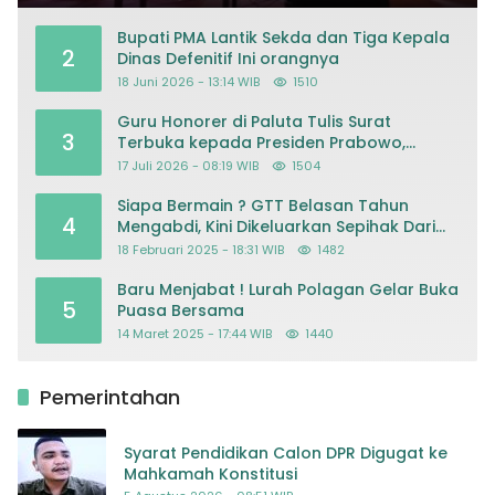
Bupati PMA Lantik Sekda dan Tiga Kepala
2
Dinas Defenitif Ini orangnya
18 Juni 2026 - 13:14 WIB
1510
Guru Honorer di Paluta Tulis Surat
3
Terbuka kepada Presiden Prabowo,
Mohon Keadilan atas Dugaan
17 Juli 2026 - 08:19 WIB
1504
Kriminalisasi
Siapa Bermain ? GTT Belasan Tahun
4
Mengabdi, Kini Dikeluarkan Sepihak Dari
Dapodik
18 Februari 2025 - 18:31 WIB
1482
Baru Menjabat ! Lurah Polagan Gelar Buka
5
Puasa Bersama
14 Maret 2025 - 17:44 WIB
1440
Pemerintahan
Syarat Pendidikan Calon DPR Digugat ke
Mahkamah Konstitusi