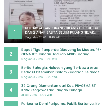
KELUARGA CARI ORANG HILANG DI UKUI, IBU
1
DAN 2 ANAK BALITA BELUM PULANG SEJAK
20 JULI 2026
7 Agustus 2026 - 11:46 WIB
Rapat Tiga Ranperda Diboyong ke Medan, PB-
2
GEMA BT: Jangan Jadikan APBD Ladang
Pembiayaan yang Tak Perlu
6 Agustus 2026 - 19:18 WIB
Berita Bahagia: Nelayan yang Terbawa Arus
3
Berhasil Ditemukan Dalam Keadaan Selamat
6 Agustus 2026 - 09:57 WIB
39 Orang Diamankan dari Kos, PB-GEMA BT
4
Kritik Pengawasan: Jangan Tunggu
Masyarakat Bergerak Baru Negara Bertindak
31 Juli 2026 - 19:59 WIB
Paripurna Demi Paripurna, Publik Bertanya: Ke