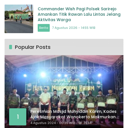
Commander Wish Pagi Polsek Sarirejo
Amankan Titik Rawan Lalu Lintas Jelang
Aktivitas Warga
Berita
7 Agustus 2026 - 14:55 WIB
Popular Posts
Peresmian Masjid Muhyiddin Karim, Kades
1
Ajak Masyarakat Wonokerto Makmurkan
Masjid
4 Agustus 2024 - 00:35 WIB
3244