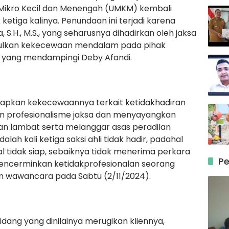
 Mikro Kecil dan Menengah (UMKM) kembali
etiga kalinya. Penundaan ini terjadi karena
a, S.H., M.S., yang seharusnya dihadirkan oleh jaksa
bulkan kekecewaan mendalam pada pihak
 yang mendampingi Deby Afandi.
pkan kekecewaannya terkait ketidakhadiran
an profesionalisme jaksa dan menyayangkan
an lambat serta melanggar asas peradilan
lah kali ketiga saksi ahli tidak hadir, padahal
al tidak siap, sebaiknya tidak menerima perkara
Pe
 mencerminkan ketidakprofesionalan seorang
am wawancara pada Sabtu (2/11/2024).
idang yang dinilainya merugikan kliennya,