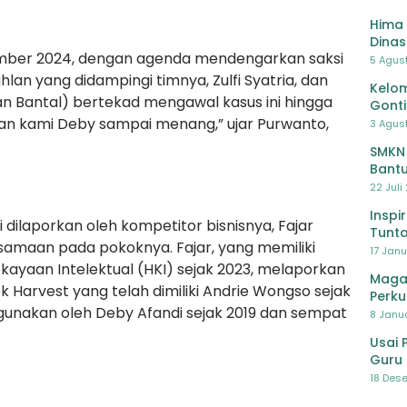
Hima 
Dinas
ember 2024, dengan agenda mendengarkan saksi
Pelat
5 Agus
Lawa
hlan yang didampingi timnya, Zulfi Syatria, dan
Kelom
an Bantal) bertekad mengawal kasus ini hingga
Gont
wan kami Deby sampai menang,” ujar Purwanto,
3 Agust
SMKN
Bantu
Pendi
22 Juli
Inspi
 dilaporkan oleh kompetitor bisnisnya, Fajar
Tunta
rsamaan pada pokoknya. Fajar, yang memiliki
17 Janu
ayaan Intelektual (HKI) sejak 2023, melaporkan
Maga
Harvest yang telah dimiliki Andrie Wongso sejak
Perku
igunakan oleh Deby Afandi sejak 2019 dan sempat
8 Janua
Usai 
Guru 
Bersa
18 Dese