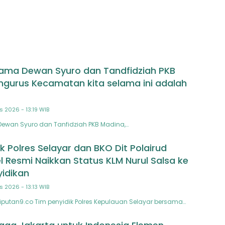
Prabowo
ama Dewan Syuro dan Tandfidziah PKB
ngurus Kecamatan kita selama ini adalah
s 2026 - 13:19 WIB
Dewan Syuro dan Tanfidziah PKB Madina,…
k Polres Selayar dan BKO Dit Polairud
l Resmi Naikkan Status KLM Nurul Salsa ke
idikan
s 2026 - 13:13 WIB
Liputan9.co Tim penyidik Polres Kepulauan Selayar bersama…