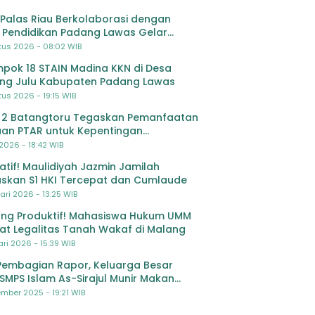
Palas Riau Berkolaborasi dengan
 Pendidikan Padang Lawas Gelar
ihan OSIS SMP se-Kabupaten Padang
tus 2026 - 08:02 WIB
s
pok 18 STAIN Madina KKN di Desa
ing Julu Kabupaten Padang Lawas
us 2026 - 19:15 WIB
 2 Batangtoru Tegaskan Pemanfaatan
an PTAR untuk Kepentingan
dikan
 2026 - 18:42 WIB
ratif! Maulidiyah Jazmin Jamilah
skan S1 HKI Tercepat dan Cumlaude
ari 2026 - 13:25 WIB
ng Produktif! Mahasiswa Hukum UMM
at Legalitas Tanah Wakaf di Malang
ri 2026 - 15:39 WIB
Pembagian Rapor, Keluarga Besar
SMPS Islam As-Sirajul Munir Makan
ma Sambut Libur Awal Semester
mber 2025 - 19:21 WIB