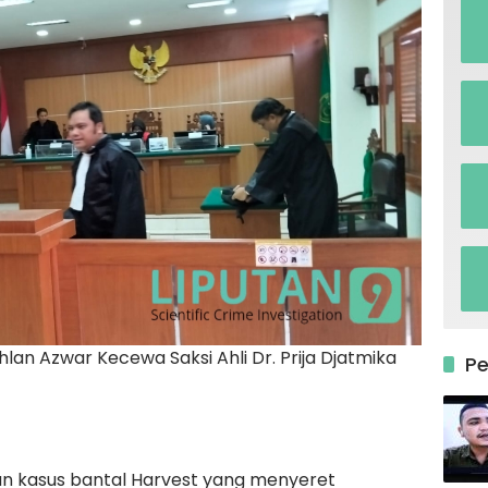
lan Azwar Kecewa Saksi Ahli Dr. Prija Djatmika
P
n kasus bantal Harvest yang menyeret