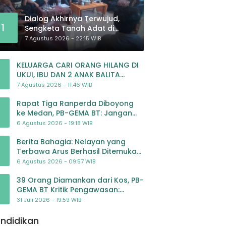
Dialog Akhirnya Terwujud,
1
Sengketa Tanah Adat di
Lingkar Proyek Strategis
7 Agustus 2026 - 22:15 WIB
Nasional Memasuki Babak
Baru
KELUARGA CARI ORANG HILANG DI
UKUI, IBU DAN 2 ANAK BALITA
BELUM PULANG SEJAK 20 JULI 2026
7 Agustus 2026 - 11:46 WIB
Rapat Tiga Ranperda Diboyong
ke Medan, PB-GEMA BT: Jangan
Jadikan APBD Ladang
6 Agustus 2026 - 19:18 WIB
Pembiayaan yang Tak Perlu
Berita Bahagia: Nelayan yang
Terbawa Arus Berhasil Ditemukan
Dalam Keadaan Selamat
6 Agustus 2026 - 09:57 WIB
39 Orang Diamankan dari Kos, PB-
GEMA BT Kritik Pengawasan:
Jangan Tunggu Masyarakat
31 Juli 2026 - 19:59 WIB
Bergerak Baru Negara Bertindak
ndidikan