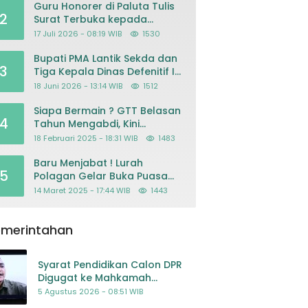
Guru Honorer di Paluta Tulis
2
Surat Terbuka kepada
Presiden Prabowo, Mohon
17 Juli 2026 - 08:19 WIB
1530
Keadilan atas Dugaan
Kriminalisasi
Bupati PMA Lantik Sekda dan
3
Tiga Kepala Dinas Defenitif Ini
orangnya
18 Juni 2026 - 13:14 WIB
1512
Siapa Bermain ? GTT Belasan
4
Tahun Mengabdi, Kini
Dikeluarkan Sepihak Dari
18 Februari 2025 - 18:31 WIB
1483
Dapodik
Baru Menjabat ! Lurah
5
Polagan Gelar Buka Puasa
Bersama
14 Maret 2025 - 17:44 WIB
1443
emerintahan
Syarat Pendidikan Calon DPR
Digugat ke Mahkamah
Konstitusi
5 Agustus 2026 - 08:51 WIB