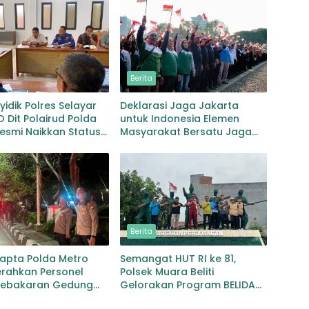
Berita
yidik Polres Selayar
Deklarasi Jaga Jakarta
 Dit Polairud Polda
untuk Indonesia Elemen
Resmi Naikkan Status
Masyarakat Bersatu Jaga
ul Salsa ke Tahap
Keamanan dan Persatuan
kan
Berita
mapta Polda Metro
Semangat HUT RI ke 81,
erahkan Personel
Polsek Muara Beliti
Kebakaran Gedung
Gelorakan Program BELIDA
da
Dukung Astra Citra Presiden