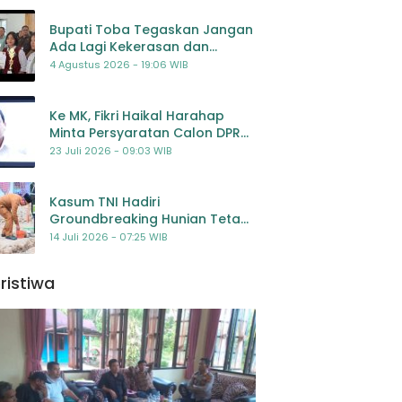
Bupati Toba Tegaskan Jangan
Ada Lagi Kekerasan dan
Bullying Terhadap Anak,
4 Agustus 2026 - 19:06 WIB
Dorong Kolaborasi Seluruh
Pihak
Ke MK, Fikri Haikal Harahap
Minta Persyaratan Calon DPR
Dilengkapi Penilaian
23 Juli 2026 - 09:03 WIB
Kompetensi
Kasum TNI Hadiri
Groundbreaking Hunian Tetap
Pascabencana di
14 Juli 2026 - 07:25 WIB
Padangsidimpuan, Harapan
Baru bagi Penyintas
ristiwa