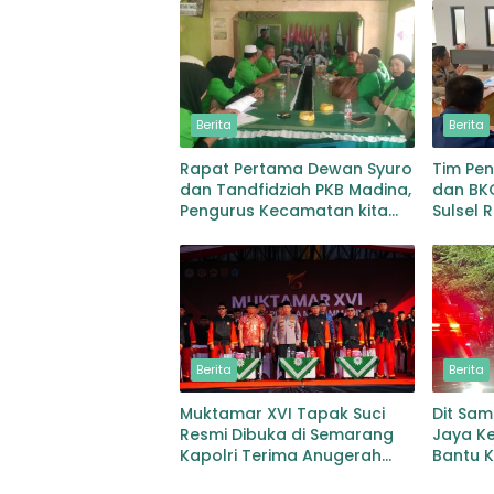
Berita
Berita
Rapat Pertama Dewan Syuro
Tim Pen
dan Tandfidziah PKB Madina,
dan BKO
Pengurus Kecamatan kita
Sulsel 
selama ini adalah Tokoh
KLM Nur
Penyidi
Berita
Berita
Muktamar XVI Tapak Suci
Dit Sa
Resmi Dibuka di Semarang
Jaya K
Kapolri Terima Anugerah
Bantu 
Anggota Kehormatan
Bapen