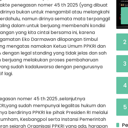
 akte penegasan nomer 45 th 2025 (yang dibuat
), dirinya bukan untuk mengambil atau melangkahi
erdahulu, namun dirinya semata mata terpanggil
 paling dalam untuk berjuang membenahi kondisi
angan yang kita cintai bersama ini, karena
ngamatan Eko Darmawan dilapangan timbul
2
ang mengatas namakan Ketua Umum PPKRI dan
dengan legal standing yang tidak jelas dan sah
 berjuang melakukan proses pembaharuan
3
ang sudah kadaluwarsa dengan pengurusnya
 lagi.
4
egasan nomer 45 th 2025 ,selanjutnya
RI,yang sudah mempunyai legalitas hukum dan
5
ya berdirinya PPKRI ke pihak Presiden RI melalui
mham, Kesbangpol serta Instansi Pemerintah
Pe
ran sejarah Organisasi PPKRI yang ada, harapan