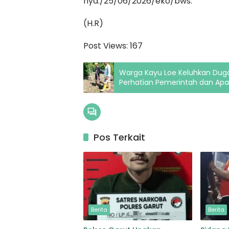
nya./25/06/2026/eko/bws.
(H.R)
Post Views:
167
Warga Kayu Loe Keluhkan Dug
Perhatian Pemerintah dan Apa
Pos Terkait
Berita
Berita