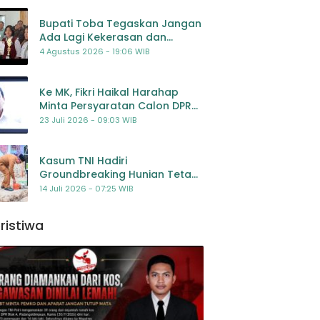
Bupati Toba Tegaskan Jangan
Ada Lagi Kekerasan dan
Bullying Terhadap Anak,
4 Agustus 2026 - 19:06 WIB
Dorong Kolaborasi Seluruh
Pihak
Ke MK, Fikri Haikal Harahap
Minta Persyaratan Calon DPR
Dilengkapi Penilaian
23 Juli 2026 - 09:03 WIB
Kompetensi
Kasum TNI Hadiri
Groundbreaking Hunian Tetap
Pascabencana di
14 Juli 2026 - 07:25 WIB
Padangsidimpuan, Harapan
Baru bagi Penyintas
ristiwa