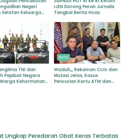
 Dugaan Pencabutan
Sambut HUT RI ke 81 Ketum
ngadilan Negeri
IJEN Dorong Peran Jurnalis
 Selatan Keluarga
Tangkal Berita Hoax
 Harapkan
rtasi Proses
angan
Berita
anglima TNI dan
Waduh,,, Rekaman Cctv dan
ah Pejabat Negara
Mutasi Jelas, Kasus
 Warga Kehormatan
Pencurian Kartu ATM dan
vet Korps Marinir
Penarikan Uang Dihentikan
Polisi
ut Ungkap Peredaran Obat Keras Terbatas