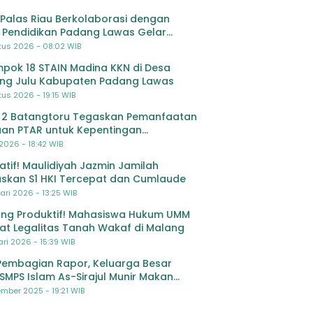
Palas Riau Berkolaborasi dengan
 Pendidikan Padang Lawas Gelar
ihan OSIS SMP se-Kabupaten Padang
tus 2026 - 08:02 WIB
s
pok 18 STAIN Madina KKN di Desa
ing Julu Kabupaten Padang Lawas
us 2026 - 19:15 WIB
 2 Batangtoru Tegaskan Pemanfaatan
an PTAR untuk Kepentingan
dikan
 2026 - 18:42 WIB
ratif! Maulidiyah Jazmin Jamilah
skan S1 HKI Tercepat dan Cumlaude
ari 2026 - 13:25 WIB
ng Produktif! Mahasiswa Hukum UMM
at Legalitas Tanah Wakaf di Malang
ri 2026 - 15:39 WIB
Pembagian Rapor, Keluarga Besar
SMPS Islam As-Sirajul Munir Makan
ma Sambut Libur Awal Semester
mber 2025 - 19:21 WIB