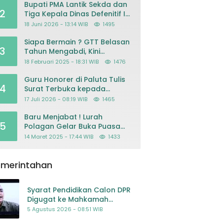
Bupati PMA Lantik Sekda dan
2
Tiga Kepala Dinas Defenitif Ini
orangnya
18 Juni 2026 - 13:14 WIB
1495
Siapa Bermain ? GTT Belasan
3
Tahun Mengabdi, Kini
Dikeluarkan Sepihak Dari
18 Februari 2025 - 18:31 WIB
1476
Dapodik
Guru Honorer di Paluta Tulis
4
Surat Terbuka kepada
Presiden Prabowo, Mohon
17 Juli 2026 - 08:19 WIB
1465
Keadilan atas Dugaan
Kriminalisasi
Baru Menjabat ! Lurah
5
Polagan Gelar Buka Puasa
Bersama
14 Maret 2025 - 17:44 WIB
1433
emerintahan
Syarat Pendidikan Calon DPR
Digugat ke Mahkamah
Konstitusi
5 Agustus 2026 - 08:51 WIB