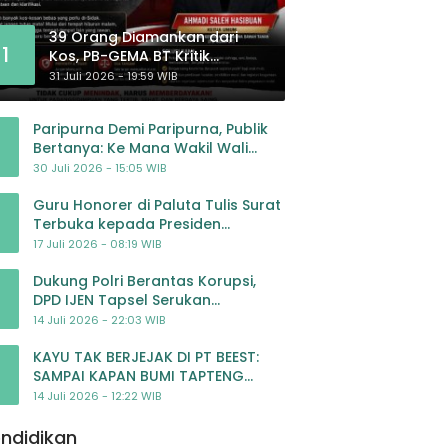
39 Orang Diamankan dari
1
Kos, PB-GEMA BT Kritik
Pengawasan: Jangan Tunggu
31 Juli 2026 - 19:59 WIB
Masyarakat Bergerak Baru
Negara Bertindak
Paripurna Demi Paripurna, Publik
Bertanya: Ke Mana Wakil Wali
Kota Padangsidimpuan?
30 Juli 2026 - 15:05 WIB
Guru Honorer di Paluta Tulis Surat
Terbuka kepada Presiden
Prabowo, Mohon Keadilan atas
17 Juli 2026 - 08:19 WIB
Dugaan Kriminalisasi
Dukung Polri Berantas Korupsi,
DPD IJEN Tapsel Serukan
Pengawalan Kasus Mantan
14 Juli 2026 - 22:03 WIB
Jampidsus hingga Tuntas
KAYU TAK BERJEJAK DI PT BEEST:
SAMPAI KAPAN BUMI TAPTENG
DIKORBANKAN DEMI KEUNTUNGAN?
14 Juli 2026 - 12:22 WIB
KETUA DPW SUMUT IJEN DESAK APH
TINDAK TEGA
ndidikan