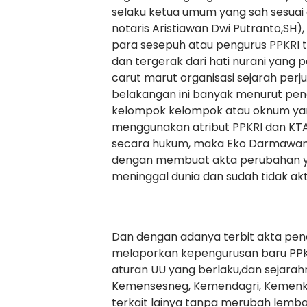
selaku ketua umum yang sah sesuai
notaris Aristiawan Dwi Putranto,SH
para sesepuh atau pengurus PPKRI t
dan tergerak dari hati nurani yang
carut marut organisasi sejarah perju
belakangan ini banyak menurut pe
kelompok kelompok atau oknum y
menggunakan atribut PPKRI dan KTA 
secara hukum, maka Eko Darmawan
dengan membuat akta perubahan y
meninggal dunia dan sudah tidak aktif
Dan dengan adanya terbit akta pen
melaporkan kepengurusan baru PPK
aturan UU yang berlaku,dan sejarahn
Kemensesneg, Kemendagri, Kemenku
terkait lainya tanpa merubah lemba