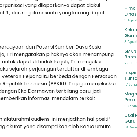
organisasi yang dilaporkanya dapat diakui
Hima 
l RI, dan segala sesuatu yang kurang dapat
Dinas
Pelat
5 Agus
Lawa
Kelom
Gont
3 Agust
berdayaan dan Potensi Sumber Daya Sosial
SMKN
Pokja, Tri mengatakan pihaknya akan menampung
Bantu
ntuk dapat di tindak lanjuti, Tri mengakui
Pendi
22 Juli
aku sejarah perjuangan terdaftar di lembaga
Inspi
n Veteran Pejuang itu berbeda dengan Persatuan
Tunta
epublik Indonesia (PPKRI). Tri juga menjelaskan
17 Janu
dengan Eko Darmawan terbilang baru, jadi
Maga
memberikan informasi mendalam terkait
Perku
8 Janua
Usai 
silaturahmi audiensi ini menjadikan hal positif
Guru 
ng akurat yang disampaikan oleh Ketua umum
Bersa
18 Dese