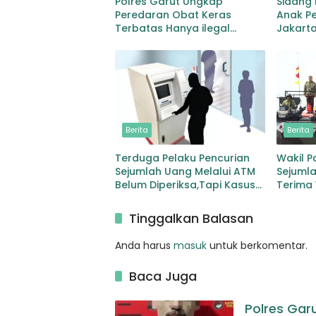
Polres Garut Ungkap
Sidang
Peredaran Obat Keras
Anak Pe
Terbatas Hanya ilegal
Jakarta
Ratusan Butir dan Dua
Korban
Orang Berhasil Diamankan
Transpo
Persid
Berita
Berita
Terduga Pelaku Pencurian
Wakil P
Sejumlah Uang Melalui ATM
Sejuml
Belum Diperiksa,Tapi Kasus
Terima
Ditutup Kuasa Hukum
dan Bre
Korban Protes Keras
Tinggalkan Balasan
Anda harus
masuk
untuk berkomentar.
Baca Juga
Polres Gar