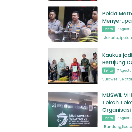
Polda Metr
Menyerupai
Berita
7 Agustu
Jakarta,Liputan
Kaukus jad
Berujung D
Berita
7 Agustu
Sulawesi Selata
MUSWIL VII
Tokoh Toko
Organisasi
Berita
7 Agustu
Bandung,liputan