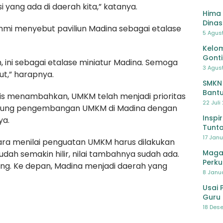
ang ada di daerah kita,” katanya.
Hima 
Dinas
mmi menyebut paviliun Madina sebagai etalase
Pelat
5 Agus
Lawa
Kelom
Gont
n, ini sebagai etalase miniatur Madina. Semoga
3 Agust
ut,” harapnya.
SMKN
Bantu
bis menambahkan, UMKM telah menjadi prioritas
Pendi
22 Juli
dukung pengembangan UMKM di Madina dengan
Inspi
ya.
Tunta
17 Janu
ara menilai penguatan UMKM harus dilakukan
Maga
udah semakin hilir, nilai tambahnya sudah ada.
Perku
rang. Ke depan, Madina menjadi daerah yang
8 Janua
Usai 
Guru 
Bersa
18 Dese