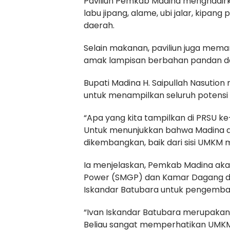
Paviliun Pemkab Madina menghadirk
labu jipang, alame, ubi jalar, kipang
daerah.
Selain makanan, paviliun juga mema
amak lampisan berbahan pandan dan 
Bupati Madina H. Saipullah Nasut
untuk menampilkan seluruh potens
“Apa yang kita tampilkan di PRSU ke
Untuk menunjukkan bahwa Madina a
dikembangkan, baik dari sisi UMKM m
Ia menjelaskan, Pemkab Madina ak
Power (SMGP) dan Kamar Dagang dan 
Iskandar Batubara untuk pengemb
“Ivan Iskandar Batubara merupakan 
Beliau sangat memperhatikan UMKM 