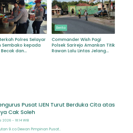
Berita
erkah Polres Selayar
Commander Wish Pagi
n Sembako kepada
Polsek Sarirejo Amankan Titik
 Becak dan
Rawan Lalu Lintas Jelang
ng Kaki lima
Aktivitas Warga
ngurus Pusat IJEN Turut Berduka Cita atas
ya Cak Soleh
s 2026 - 18:14 WIB
utan 9.co Dewan Pimpinan Pusat…