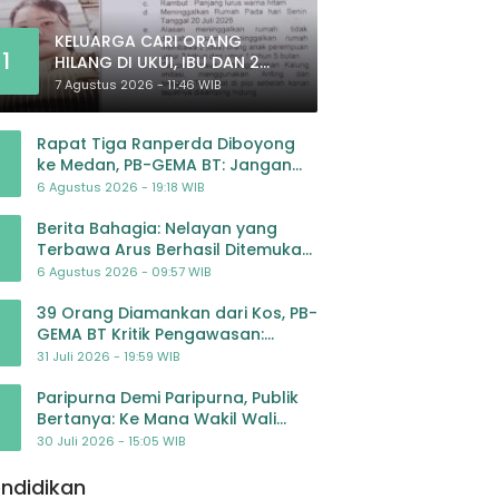
KELUARGA CARI ORANG
1
HILANG DI UKUI, IBU DAN 2
ANAK BALITA BELUM PULANG
7 Agustus 2026 - 11:46 WIB
SEJAK 20 JULI 2026
Rapat Tiga Ranperda Diboyong
ke Medan, PB-GEMA BT: Jangan
Jadikan APBD Ladang
6 Agustus 2026 - 19:18 WIB
Pembiayaan yang Tak Perlu
Berita Bahagia: Nelayan yang
Terbawa Arus Berhasil Ditemukan
Dalam Keadaan Selamat
6 Agustus 2026 - 09:57 WIB
39 Orang Diamankan dari Kos, PB-
GEMA BT Kritik Pengawasan:
Jangan Tunggu Masyarakat
31 Juli 2026 - 19:59 WIB
Bergerak Baru Negara Bertindak
Paripurna Demi Paripurna, Publik
Bertanya: Ke Mana Wakil Wali
Kota Padangsidimpuan?
30 Juli 2026 - 15:05 WIB
ndidikan