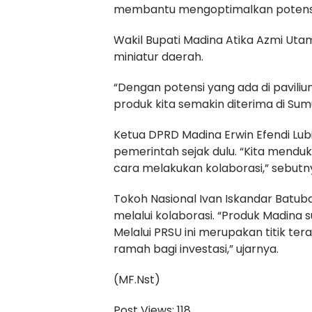
membantu mengoptimalkan potensi y
Wakil Bupati Madina Atika Azmi Uta
miniatur daerah.
“Dengan potensi yang ada di paviliu
produk kita semakin diterima di Sum
Ketua DPRD Madina Erwin Efendi Lu
pemerintah sejak dulu. “Kita men
cara melakukan kolaborasi,” sebutn
Tokoh Nasional Ivan Iskandar Batub
melalui kolaborasi. “Produk Madina s
Melalui PRSU ini merupakan titik te
ramah bagi investasi,” ujarnya.
(MF.Nst)
Post Views:
118