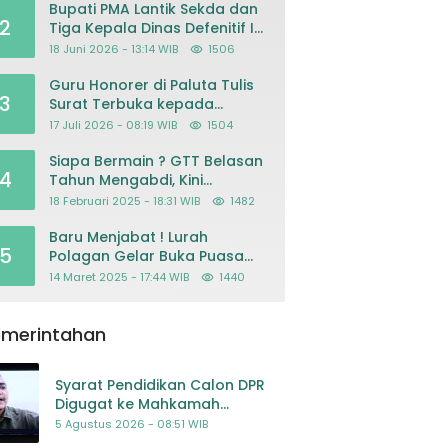
Bupati PMA Lantik Sekda dan
2
Tiga Kepala Dinas Defenitif Ini
orangnya
18 Juni 2026 - 13:14 WIB
1506
Guru Honorer di Paluta Tulis
3
Surat Terbuka kepada
Presiden Prabowo, Mohon
17 Juli 2026 - 08:19 WIB
1504
Keadilan atas Dugaan
Kriminalisasi
Siapa Bermain ? GTT Belasan
4
Tahun Mengabdi, Kini
Dikeluarkan Sepihak Dari
18 Februari 2025 - 18:31 WIB
1482
Dapodik
Baru Menjabat ! Lurah
5
Polagan Gelar Buka Puasa
Bersama
14 Maret 2025 - 17:44 WIB
1440
emerintahan
Syarat Pendidikan Calon DPR
Digugat ke Mahkamah
Konstitusi
5 Agustus 2026 - 08:51 WIB