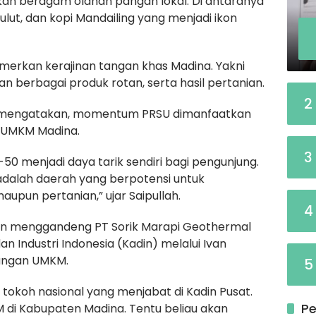
an beragam olahan pangan lokal. Di antaranya
 pulut, dan kopi Mandailing yang menjadi ikon
merkan kerajinan tangan khas Madina. Yakni
berbagai produk rotan, serta hasil pertanian.
2
ion mengatakan, momentum PRSU dimanfaatkan
i UMKM Madina.
3
-50 menjadi daya tarik sendiri bagi pengunjung.
dalah daerah yang berpotensi untuk
aupun pertanian,” ujar Saipullah.
4
an menggandeng PT Sorik Marapi Geothermal
Industri Indonesia (Kadin) melalui Ivan
angan UMKM.
5
tokoh nasional yang menjabat di Kadin Pusat.
Pe
di Kabupaten Madina. Tentu beliau akan