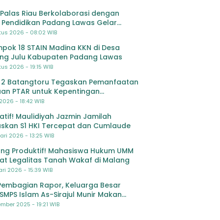
Palas Riau Berkolaborasi dengan
 Pendidikan Padang Lawas Gelar
ihan OSIS SMP se-Kabupaten Padang
tus 2026 - 08:02 WIB
s
pok 18 STAIN Madina KKN di Desa
ing Julu Kabupaten Padang Lawas
us 2026 - 19:15 WIB
 2 Batangtoru Tegaskan Pemanfaatan
an PTAR untuk Kepentingan
dikan
 2026 - 18:42 WIB
ratif! Maulidiyah Jazmin Jamilah
skan S1 HKI Tercepat dan Cumlaude
ari 2026 - 13:25 WIB
ng Produktif! Mahasiswa Hukum UMM
at Legalitas Tanah Wakaf di Malang
ri 2026 - 15:39 WIB
Pembagian Rapor, Keluarga Besar
SMPS Islam As-Sirajul Munir Makan
ma Sambut Libur Awal Semester
mber 2025 - 19:21 WIB