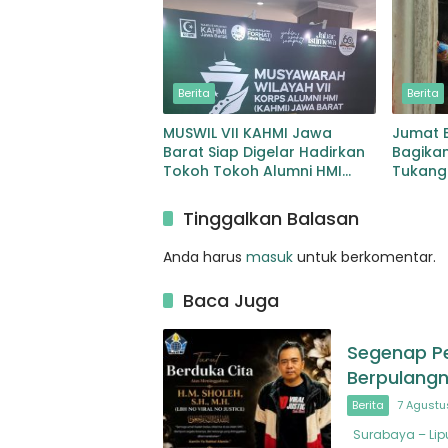
Berita
Berita
MUSWIL VII KAHMI Jawa
Jumat B
Barat Siap Digelar Hadirkan
Bagika
Tokoh Tokoh Alumni HMI
Tukang
untuk Menentukan Arah
Pedaga
Organisasi
Tinggalkan Balasan
Anda harus
masuk
untuk berkomentar.
Baca Juga
Segenap Pe
Berpulangn
Berita
7 Agustu
Surabaya – Lip