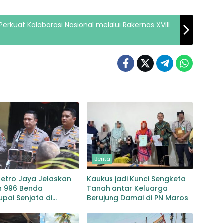
erkuat Kolaborasi Nasional melalui Rakernas XVlll
Berita
Metro Jaya Jelaskan
Kaukus jadi Kunci Sengketa
 996 Benda
Tanah antar Keluarga
pai Senjata di
Berujung Damai di PN Maros
n Jaksel