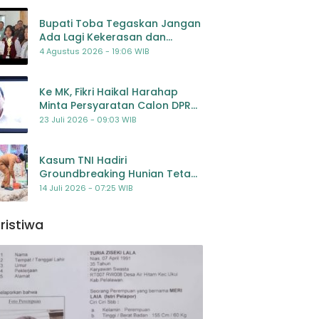
Bupati Toba Tegaskan Jangan
Ada Lagi Kekerasan dan
Bullying Terhadap Anak,
4 Agustus 2026 - 19:06 WIB
Dorong Kolaborasi Seluruh
Pihak
Ke MK, Fikri Haikal Harahap
Minta Persyaratan Calon DPR
Dilengkapi Penilaian
23 Juli 2026 - 09:03 WIB
Kompetensi
Kasum TNI Hadiri
Groundbreaking Hunian Tetap
Pascabencana di
14 Juli 2026 - 07:25 WIB
Padangsidimpuan, Harapan
Baru bagi Penyintas
ristiwa