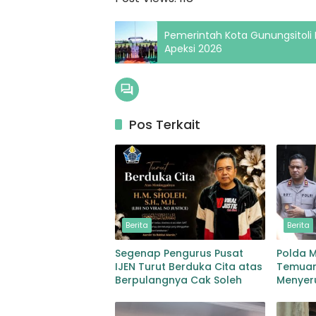
Pemerintah Kota Gunungsitoli P
Apeksi 2026
Pos Terkait
Berita
Berita
Segenap Pengurus Pusat
Polda 
IJEN Turut Berduka Cita atas
Temuan
Berpulangnya Cak Soleh
Menyeru
Yayasa