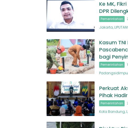
Ke MK, Fikr
DPR Dileng
Pemerintahan
Jakarta, LIPUTA
Kasum TNI 
Pascabenc
bagi Penyi
Pemerintahan
Padangsidimpua
Perkuat Ak
Pihak Hadi
Pemerintahan
Kota Bandung, L