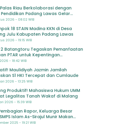
Palas Riau Berkolaborasi dengan
 Pendidikan Padang Lawas Gelar
ihan OSIS SMP se-Kabupaten Padang
tus 2026 - 08:02 WIB
s
pok 18 STAIN Madina KKN di Desa
ing Julu Kabupaten Padang Lawas
us 2026 - 19:15 WIB
 2 Batangtoru Tegaskan Pemanfaatan
an PTAR untuk Kepentingan
dikan
 2026 - 18:42 WIB
ratif! Maulidiyah Jazmin Jamilah
skan S1 HKI Tercepat dan Cumlaude
ari 2026 - 13:25 WIB
ng Produktif! Mahasiswa Hukum UMM
at Legalitas Tanah Wakaf di Malang
ri 2026 - 15:39 WIB
Pembagian Rapor, Keluarga Besar
SMPS Islam As-Sirajul Munir Makan
ma Sambut Libur Awal Semester
mber 2025 - 19:21 WIB