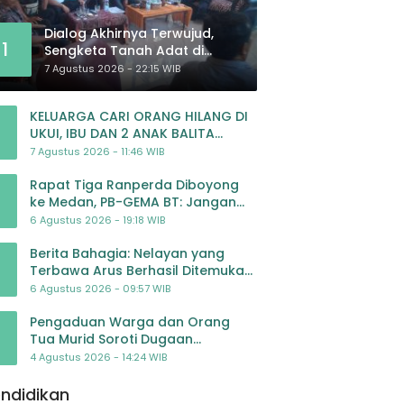
Dialog Akhirnya Terwujud,
1
Sengketa Tanah Adat di
Lingkar Proyek Strategis
7 Agustus 2026 - 22:15 WIB
Nasional Memasuki Babak
Baru
KELUARGA CARI ORANG HILANG DI
UKUI, IBU DAN 2 ANAK BALITA
BELUM PULANG SEJAK 20 JULI 2026
7 Agustus 2026 - 11:46 WIB
Rapat Tiga Ranperda Diboyong
ke Medan, PB-GEMA BT: Jangan
Jadikan APBD Ladang
6 Agustus 2026 - 19:18 WIB
Pembiayaan yang Tak Perlu
Berita Bahagia: Nelayan yang
Terbawa Arus Berhasil Ditemukan
Dalam Keadaan Selamat
6 Agustus 2026 - 09:57 WIB
Pengaduan Warga dan Orang
Tua Murid Soroti Dugaan
Pengelolaan Dana BOP PAUD di TK
4 Agustus 2026 - 14:24 WIB
Al-Ikhlas Tapanuli Selatan
ndidikan