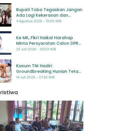
Bupati Toba Tegaskan Jangan
Ada Lagi Kekerasan dan
Bullying Terhadap Anak,
4 Agustus 2026 - 19:06 WIB
Dorong Kolaborasi Seluruh
Pihak
Ke MK, Fikri Haikal Harahap
Minta Persyaratan Calon DPR
Dilengkapi Penilaian
23 Juli 2026 - 09:03 WIB
Kompetensi
Kasum TNI Hadiri
Groundbreaking Hunian Tetap
Pascabencana di
14 Juli 2026 - 07:25 WIB
Padangsidimpuan, Harapan
Baru bagi Penyintas
ristiwa