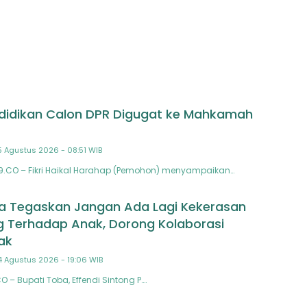
Amanatnya
didikan Calon DPR Digugat ke Mahkamah
5 Agustus 2026 - 08:51 WIB
N9.CO – Fikri Haikal Harahap (Pemohon) menyampaikan…
a Tegaskan Jangan Ada Lagi Kekerasan
ng Terhadap Anak, Dorong Kolaborasi
ak
4 Agustus 2026 - 19:06 WIB
O – Bupati Toba, Effendi Sintong P….