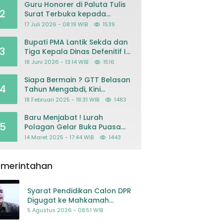
Guru Honorer di Paluta Tulis
2
Surat Terbuka kepada
Presiden Prabowo, Mohon
17 Juli 2026 - 08:19 WIB
1539
Keadilan atas Dugaan
Kriminalisasi
Bupati PMA Lantik Sekda dan
3
Tiga Kepala Dinas Defenitif Ini
orangnya
18 Juni 2026 - 13:14 WIB
1516
Siapa Bermain ? GTT Belasan
4
Tahun Mengabdi, Kini
Dikeluarkan Sepihak Dari
18 Februari 2025 - 18:31 WIB
1483
Dapodik
Baru Menjabat ! Lurah
5
Polagan Gelar Buka Puasa
Bersama
14 Maret 2025 - 17:44 WIB
1443
emerintahan
Syarat Pendidikan Calon DPR
Digugat ke Mahkamah
Konstitusi
5 Agustus 2026 - 08:51 WIB