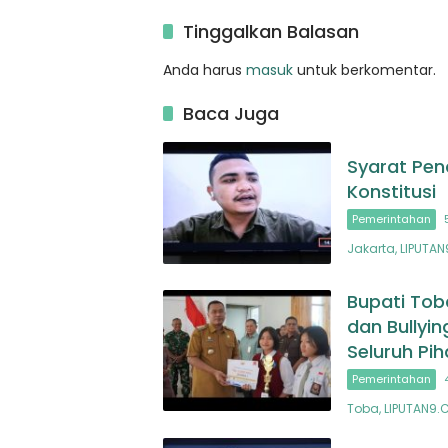
Padangsidimpuan, Harapan
Baru bagi Penyintas
Tinggalkan Balasan
Anda harus
masuk
untuk berkomentar.
Baca Juga
Syarat Pen
Konstitusi
Pemerintahan
Jakarta, LIPUTA
Bupati Tob
dan Bullyi
Seluruh Pih
Pemerintahan
Toba, LIPUTAN9.C