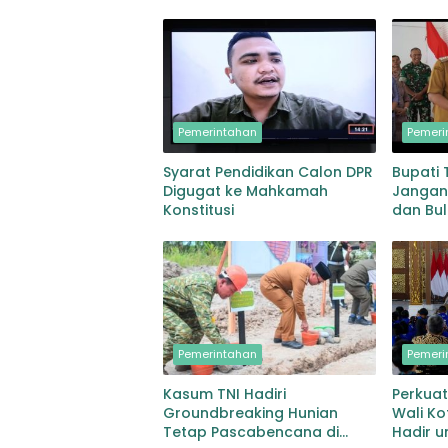
Pemerintahan
Pemeri
Syarat Pendidikan Calon DPR
Bupati
Digugat ke Mahkamah
Jangan
Konstitusi
dan Bul
Dorong 
Pihak
Pemerintahan
Pemeri
Kasum TNI Hadiri
Perkuat
Groundbreaking Hunian
Wali Ko
Tetap Pascabencana di
Hadir u