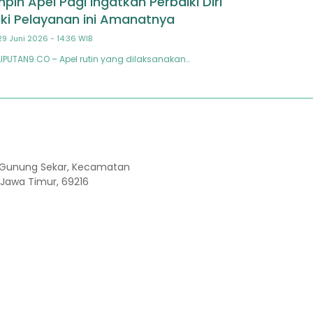
mpin Apel Pagi Ingatkan Perbaiki Diri
i Pelayanan ini Amanatnya
29 Juni 2026 - 14:36 WIB
 LIPUTAN9.CO – Apel rutin yang dilaksanakan…
Kel. Gunung Sekar, Kecamatan
 Jawa Timur, 69216