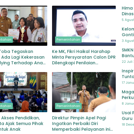
Hima 
Dinas
Pelat
5 Agus
Lawa
Kelom
Gont
ntahan
Pemerintahan
3 Agust
SMKN
 Toba Tegaskan
Ke MK, Fikri Haikal Harahap
Bantu
 Ada Lagi Kekerasan
Minta Persyaratan Calon DPR
Pendi
22 Juli
lying Terhadap Anak,
Dilengkapi Penilaian
Kolaborasi Seluruh
Kompetensi
Inspi
Tunta
17 Janu
Maga
Perku
8 Janua
ntahan
Pemerintahan
Usai 
 Akses Pendidikan,
Direktur Pimpin Apel Pagi
Guru 
ta Ajak Semua Pihak
Ingatkan Perbaiki Diri
Bersa
18 Dese
ntuk Anak
Memperbaiki Pelayanan ini