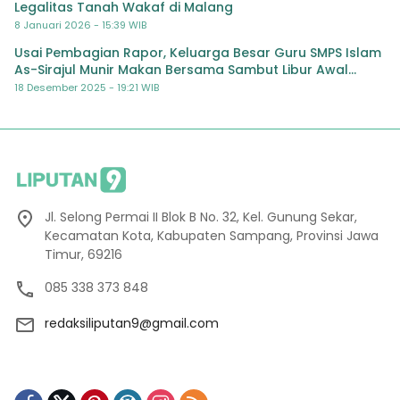
Legalitas Tanah Wakaf di Malang
8 Januari 2026 - 15:39 WIB
Usai Pembagian Rapor, Keluarga Besar Guru SMPS Islam
As-Sirajul Munir Makan Bersama Sambut Libur Awal
Semester
18 Desember 2025 - 19:21 WIB
Jl. Selong Permai II Blok B No. 32, Kel. Gunung Sekar,
Kecamatan Kota, Kabupaten Sampang, Provinsi Jawa
Timur, 69216
085 338 373 848
redaksiliputan9@gmail.com