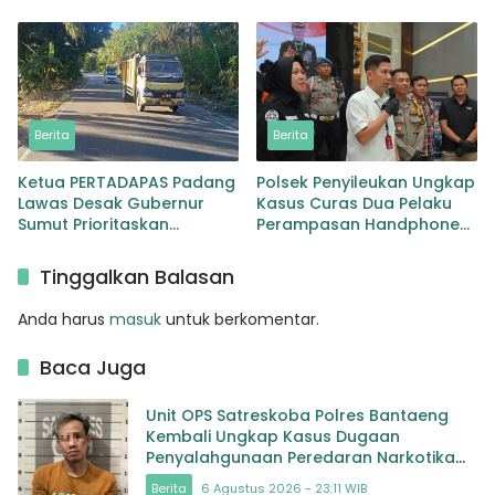
Provinsi Jembatan Merah
Kepala BKD Padang Lawas
Lingga Bayu
Berita
Berita
Ketua PERTADAPAS Padang
Polsek Penyileukan Ungkap
Lawas Desak Gubernur
Kasus Curas Dua Pelaku
Sumut Prioritaskan
Perampasan Handphone
Pelebaran Jalan Provinsi
Pelajar Ditangkap
Sibuhuan–Gunungtua
Tinggalkan Balasan
Anda harus
masuk
untuk berkomentar.
Baca Juga
Unit OPS Satreskoba Polres Bantaeng
Kembali Ungkap Kasus Dugaan
Penyalahgunaan Peredaran Narkotika
Jenis Sabu
Berita
6 Agustus 2026 - 23:11 WIB