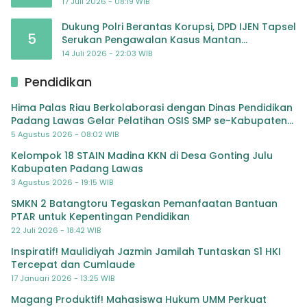
atas Dugaan Kriminalisasi
17 Juli 2026 - 08:19 WIB
Dukung Polri Berantas Korupsi, DPD IJEN Tapsel
5
Serukan Pengawalan Kasus Mantan
Jampidsus hingga Tuntas
14 Juli 2026 - 22:03 WIB
Pendidikan
Hima Palas Riau Berkolaborasi dengan Dinas Pendidikan
Padang Lawas Gelar Pelatihan OSIS SMP se-Kabupaten
Padang Lawas
5 Agustus 2026 - 08:02 WIB
Kelompok 18 STAIN Madina KKN di Desa Gonting Julu
Kabupaten Padang Lawas
3 Agustus 2026 - 19:15 WIB
SMKN 2 Batangtoru Tegaskan Pemanfaatan Bantuan
PTAR untuk Kepentingan Pendidikan
22 Juli 2026 - 18:42 WIB
Inspiratif! Maulidiyah Jazmin Jamilah Tuntaskan S1 HKI
Tercepat dan Cumlaude
17 Januari 2026 - 13:25 WIB
Magang Produktif! Mahasiswa Hukum UMM Perkuat