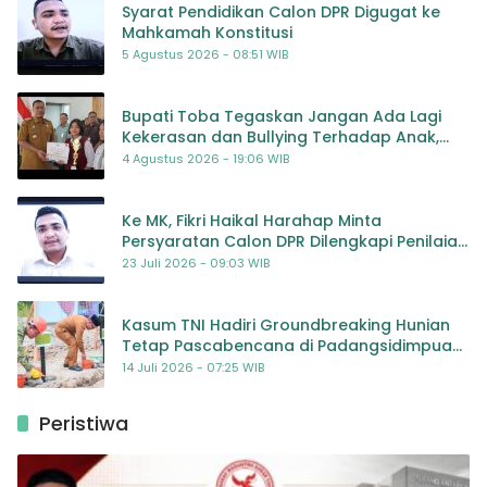
Syarat Pendidikan Calon DPR Digugat ke
Mahkamah Konstitusi
5 Agustus 2026 - 08:51 WIB
Bupati Toba Tegaskan Jangan Ada Lagi
Kekerasan dan Bullying Terhadap Anak,
Dorong Kolaborasi Seluruh Pihak
4 Agustus 2026 - 19:06 WIB
Ke MK, Fikri Haikal Harahap Minta
Persyaratan Calon DPR Dilengkapi Penilaian
Kompetensi
23 Juli 2026 - 09:03 WIB
Kasum TNI Hadiri Groundbreaking Hunian
Tetap Pascabencana di Padangsidimpuan,
Harapan Baru bagi Penyintas
14 Juli 2026 - 07:25 WIB
Peristiwa