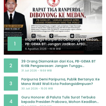
Rapat Tiga Ranperda Diboyong ke Medan,
1
PB-GEMA BT: Jangan Jadikan APBD
Ladang Pembiayaan yang Tak Perlu
6 Agustus 2026 - 19:18 WIB
39 Orang Diamankan dari Kos, PB-GEMA BT
2
Kritik Pengawasan: Jangan Tunggu
Masyarakat Bergerak Baru Negara Bertindak
31 Juli 2026 - 19:59 WIB
Paripurna Demi Paripurna, Publik Bertanya: Ke
3
Mana Wakil Wali Kota Padangsidimpuan?
30 Juli 2026 - 15:05 WIB
Guru Honorer di Paluta Tulis Surat Terbuka
4
kepada Presiden Prabowo, Mohon Keadilan