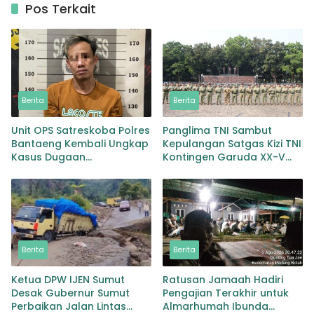
Pos Terkait
Berita
Berita
Unit OPS Satreskoba Polres
Panglima TNI Sambut
Bantaeng Kembali Ungkap
Kepulangan Satgas Kizi TNI
Kasus Dugaan
Kontingen Garuda XX-V
Penyalahgunaan
MONUSCO
Peredaran Narkotika Jenis
Sabu
Berita
Berita
Ketua DPW IJEN Sumut
Ratusan Jamaah Hadiri
Desak Gubernur Sumut
Pengajian Terakhir untuk
Perbaikan Jalan Lintas
Almarhumah Ibunda