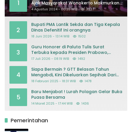
1
Ajak Masyarakat Wonokerto Makmurkan
Masjid
4 Agustus 2024 - 00:35 WIB
3237
Bupati PMA Lantik Sekda dan Tiga Kepala
2
Dinas Defenitif Ini orangnya
18 Juni 2026 - 13:14 WIB
1502
Guru Honorer di Paluta Tulis Surat
3
Terbuka kepada Presiden Prabowo,
Mohon Keadilan atas Dugaan
17 Juli 2026 - 08:19 WIB
1492
Kriminalisasi
Siapa Bermain ? GTT Belasan Tahun
4
Mengabdi, Kini Dikeluarkan Sepihak Dari
Dapodik
18 Februari 2025 - 18:31 WIB
1478
Baru Menjabat ! Lurah Polagan Gelar Buka
5
Puasa Bersama
14 Maret 2025 - 17:44 WIB
1436
Pemerintahan