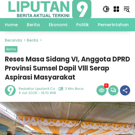
Langsung
ke
konten
Home
Berita
Ekonomi
Politik
Pemerintahan
Beranda
Berita
Berita
Reses Masa Sidang VI, Anggota DPRD
Provinsi Sumsel Dapil Vlll Serap
Aspirasi Masyarakat
81
Redaktur Liputan9.co
3 Min Baca
9 Juli 2026 - 16:10 WIB