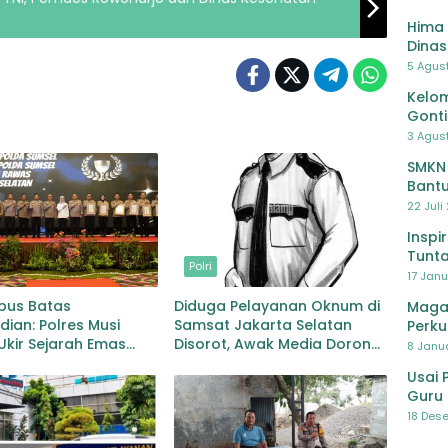
Hima 
Dinas
Pelat
5 Agus
Lawa
Kelom
Gont
3 Agust
SMKN
Bantu
Pendi
22 Juli
Inspi
Tunta
Polri
17 Janu
us Batas
Diduga Pelayanan Oknum di
Maga
ian: Polres Musi
Samsat Jakarta Selatan
Perku
kir Sejarah Emas
Disorot, Awak Media Dorong
8 Janua
edikat WBK di Bawah
Klarifikasi dan Evaluasi
Usai 
mpinan AKBP Agung
Guru 
a Prananta
Bersa
18 Dese