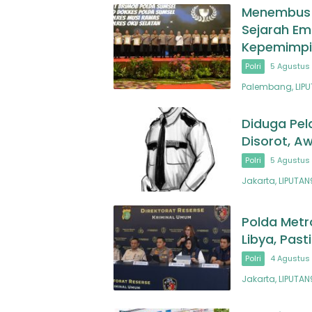
Menembus B
Sejarah Em
Kepemimpi
Polri
5 Agustus 
Palembang, LIPU
Diduga Pel
Disorot, Aw
Polri
5 Agustus 
Jakarta, LIPUTA
Polda Metr
Libya, Pas
Polri
4 Agustus 
Jakarta, LIPUTAN