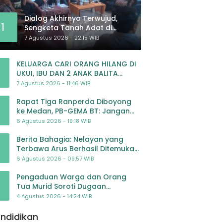
Dialog Akhirnya Terwujud,
1
Sengketa Tanah Adat di
Lingkar Proyek Strategis
7 Agustus 2026 - 22:15 WIB
Nasional Memasuki Babak
Baru
KELUARGA CARI ORANG HILANG DI
UKUI, IBU DAN 2 ANAK BALITA
BELUM PULANG SEJAK 20 JULI 2026
7 Agustus 2026 - 11:46 WIB
Rapat Tiga Ranperda Diboyong
ke Medan, PB-GEMA BT: Jangan
Jadikan APBD Ladang
6 Agustus 2026 - 19:18 WIB
Pembiayaan yang Tak Perlu
Berita Bahagia: Nelayan yang
Terbawa Arus Berhasil Ditemukan
Dalam Keadaan Selamat
6 Agustus 2026 - 09:57 WIB
Pengaduan Warga dan Orang
Tua Murid Soroti Dugaan
Pengelolaan Dana BOP PAUD di TK
4 Agustus 2026 - 14:24 WIB
Al-Ikhlas Tapanuli Selatan
ndidikan