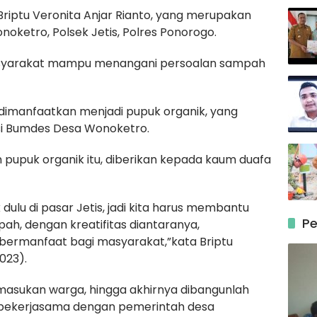
Briptu Veronita Anjar Rianto, yang merupakan
ketro, Polsek Jetis, Polres Ponorogo.
syarakat mampu menangani persoalan sampah
imanfaatkan menjadi pupuk organik, yang
asi Bumdes Desa Wonoketro.
n pupuk organik itu, diberikan kepada kaum duafa
dulu di pasar Jetis, jadi kita harus membantu
Pe
ah, dengan kreatifitas diantaranya,
bermanfaat bagi masyarakat,”kata Briptu
023).
masukan warga, hingga akhirnya dibangunlah
bekerjasama dengan pemerintah desa