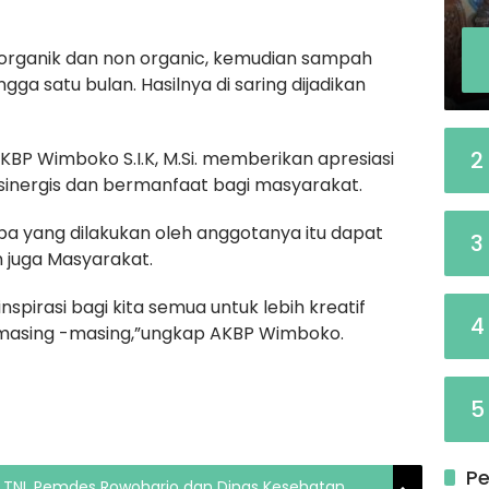
 organik dan non organic, kemudian sampah
gga satu bulan. Hasilnya di saring dijadikan
2
KBP Wimboko S.I.K, M.Si. memberikan apresiasi
nergis dan bermanfaat bagi masyarakat.
a yang dilakukan oleh anggotanya itu dapat
3
n juga Masyarakat.
nspirasi bagi kita semua untuk lebih kreatif
4
 masing -masing,”ungkap AKBP Wimboko.
5
Pe
 TNI, Pemdes Rowoharjo dan Dinas Kesehatan