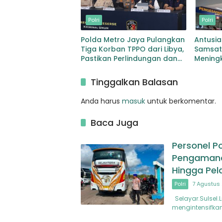
Polri
Polri
Polda Metro Jaya Pulangkan
Antusi
Tiga Korban TPPO dari Libya,
Samsat
Pastikan Perlindungan dan
Mening
Pemulihan Korban
Manfaa
Kendar
Tinggalkan Balasan
Anda harus
masuk
untuk berkomentar.
Baca Juga
Personel P
Pengamanan
Hingga Pe
Polri
7 Agustus 
Selayar.Sulsel.L
mengintensifka