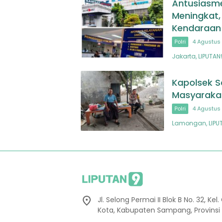
Antusiasme
Meningkat,
Kendaraan
Polri
4 Agustus 
Jakarta, LIPUTA
Kapolsek S
Masyarakat
Polri
4 Agustus 
Lamongan, LIPUTA
Jl. Selong Permai II Blok B No. 32, 
Kota, Kabupaten Sampang, Provinsi