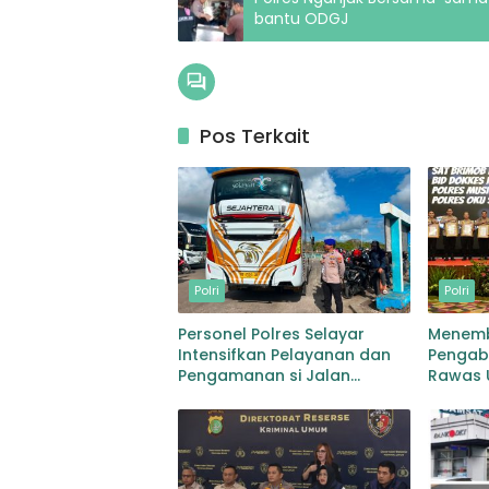
bantu ODGJ
Pos Terkait
Polri
Polri
Personel Polres Selayar
Menemb
Intensifkan Pelayanan dan
Pengabd
Pengamanan si Jalan
Rawas U
Kawasan Aktivitas
Raih Pr
Masyarakat, Hingga
Kepemi
Pelabuhan
Adhity