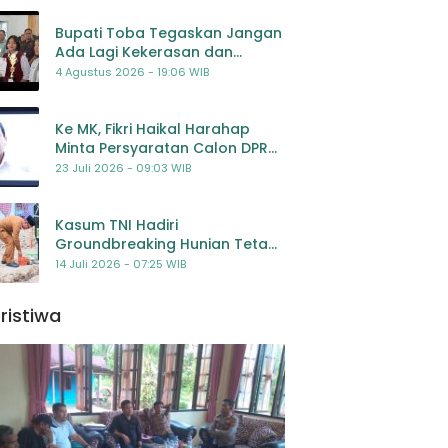
Bupati Toba Tegaskan Jangan
Ada Lagi Kekerasan dan
Bullying Terhadap Anak,
4 Agustus 2026 - 19:06 WIB
Dorong Kolaborasi Seluruh
Pihak
Ke MK, Fikri Haikal Harahap
Minta Persyaratan Calon DPR
Dilengkapi Penilaian
23 Juli 2026 - 09:03 WIB
Kompetensi
Kasum TNI Hadiri
Groundbreaking Hunian Tetap
Pascabencana di
14 Juli 2026 - 07:25 WIB
Padangsidimpuan, Harapan
Baru bagi Penyintas
ristiwa