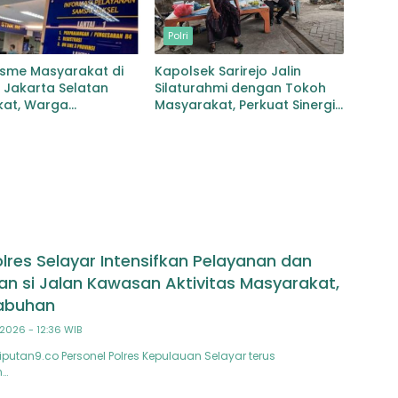
Polri
asme Masyarakat di
Kapolsek Sarirejo Jalin
 Jakarta Selatan
Silaturahmi dengan Tokoh
kat, Warga
Masyarakat, Perkuat Sinergi
tkan Layanan Pajak
Jaga Kamtibmas
aan
olres Selayar Intensifkan Pelayanan dan
 si Jalan Kawasan Aktivitas Masyarakat,
labuhan
2026 - 12:36 WIB
iputan9.co Personel Polres Kepulauan Selayar terus
n…