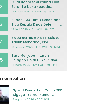
Guru Honorer di Paluta Tulis
2
Surat Terbuka kepada
Presiden Prabowo, Mohon
17 Juli 2026 - 08:19 WIB
1539
Keadilan atas Dugaan
Kriminalisasi
Bupati PMA Lantik Sekda dan
3
Tiga Kepala Dinas Defenitif Ini
orangnya
18 Juni 2026 - 13:14 WIB
1517
Siapa Bermain ? GTT Belasan
4
Tahun Mengabdi, Kini
Dikeluarkan Sepihak Dari
18 Februari 2025 - 18:31 WIB
1484
Dapodik
Baru Menjabat ! Lurah
5
Polagan Gelar Buka Puasa
Bersama
14 Maret 2025 - 17:44 WIB
1444
emerintahan
Syarat Pendidikan Calon DPR
Digugat ke Mahkamah
Konstitusi
5 Agustus 2026 - 08:51 WIB