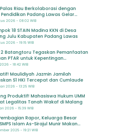
Palas Riau Berkolaborasi dengan
 Pendidikan Padang Lawas Gelar
ihan OSIS SMP se-Kabupaten Padang
tus 2026 - 08:02 WIB
s
pok 18 STAIN Madina KKN di Desa
ing Julu Kabupaten Padang Lawas
us 2026 - 19:15 WIB
 2 Batangtoru Tegaskan Pemanfaatan
an PTAR untuk Kepentingan
dikan
 2026 - 18:42 WIB
ratif! Maulidiyah Jazmin Jamilah
skan S1 HKI Tercepat dan Cumlaude
ari 2026 - 13:25 WIB
ng Produktif! Mahasiswa Hukum UMM
at Legalitas Tanah Wakaf di Malang
ri 2026 - 15:39 WIB
Pembagian Rapor, Keluarga Besar
SMPS Islam As-Sirajul Munir Makan
ma Sambut Libur Awal Semester
mber 2025 - 19:21 WIB