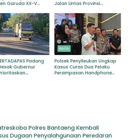
gen Garuda XX-V
Jalan Lintas Provinsi
CO
Jembatan Merah Lingga
Bayu
Berita
PERTADAPAS Padang
Polsek Penyileukan Ungkap
Desak Gubernur
Kasus Curas Dua Pelaku
rioritaskan
Perampasan Handphone
an Jalan Provinsi
Pelajar Ditangkap
an–Gunungtua
atreskoba Polres Bantaeng Kembali
sus Dugaan Penyalahgunaan Peredaran