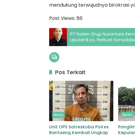
mendukung terwujudnya birokrasi y
Post Views:
86
PT Raden Grup Nusantara Kem
Liputan9.co, Perkuat Konsolida
Pos Terkait
Berita
Berita
Unit OPS Satreskoba Polres
Pangli
Bantaeng Kembali Ungkap
Kepulan