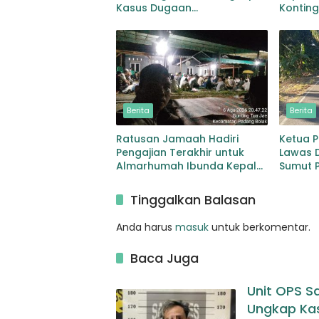
Kasus Dugaan
Kontin
Penyalahgunaan Peredaran
MONUS
Narkotika Jenis Sabu
Berita
Berita
Ratusan Jamaah Hadiri
Ketua 
Pengajian Terakhir untuk
Lawas 
Almarhumah Ibunda Kepala
Sumut P
BKD Padang Lawas
Pelebar
Sibuhu
Tinggalkan Balasan
Anda harus
masuk
untuk berkomentar.
Baca Juga
Unit OPS S
Ungkap Ka