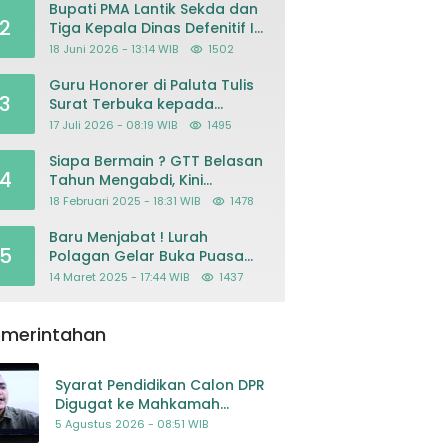
Bupati PMA Lantik Sekda dan
2
Tiga Kepala Dinas Defenitif Ini
orangnya
18 Juni 2026 - 13:14 WIB
1502
Guru Honorer di Paluta Tulis
3
Surat Terbuka kepada
Presiden Prabowo, Mohon
17 Juli 2026 - 08:19 WIB
1495
Keadilan atas Dugaan
Kriminalisasi
Siapa Bermain ? GTT Belasan
4
Tahun Mengabdi, Kini
Dikeluarkan Sepihak Dari
18 Februari 2025 - 18:31 WIB
1478
Dapodik
Baru Menjabat ! Lurah
5
Polagan Gelar Buka Puasa
Bersama
14 Maret 2025 - 17:44 WIB
1437
emerintahan
Syarat Pendidikan Calon DPR
Digugat ke Mahkamah
Konstitusi
5 Agustus 2026 - 08:51 WIB