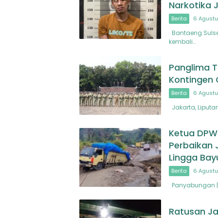
Narkotika 
Berita
6 Agustu
Bantaeng.Sulsel
kembali…
Panglima T
Kontingen
Berita
6 Agustu
Jakarta, Liputan
Ketua DPW
Perbaikan 
Lingga Bay
Berita
6 Agustu
Panyabungan | 
Ratusan Ja