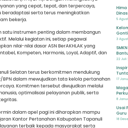
yanan yang cepat, tepat, dan terpercaya,
Hima 
 beradaptasi serta terus meningkatkan
Dinas
Pelat
lam bekerja.
5 Agus
Lawa
Kelom
ah satu instrumen penting dalam membangun
Gont
if. Melalui kegiatan ini, setiap pegawai
3 Agust
pkan nilai-nilai dasar ASN BerAKHLAK yang
SMKN
untabel, Kompeten, Harmonis, Loyal, Adaptif, dan
Bantu
Pendi
22 Juli
Inspi
nuli Selatan terus berkomitmen mendukung
Tunta
R/BPN dalam mewujudkan tata kelola pertanahan
17 Janu
ercaya. Komitmen tersebut diwujudkan melalui
Maga
nusia, optimalisasi pelayanan publik, serta
Perku
egritas.
8 Janua
Usai 
min dalam apel pagi ini diharapkan mampu
Guru 
Bersa
 jajaran Kantor Pertanahan Kabupaten Tapanuli
18 Dese
layanan terbaik kepada masyarakat serta