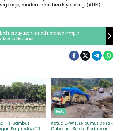
ang maju, modern, dan berdaya saing. (AHN)
bali Percayakan Ismed Harahap Pimpin
si Media Nasional
Berita
ma TNI Sambut
Ketua DPW IJEN Sumut Desak
gan Satgas Kizi TNI
Gubernur Sumut Perbaikan