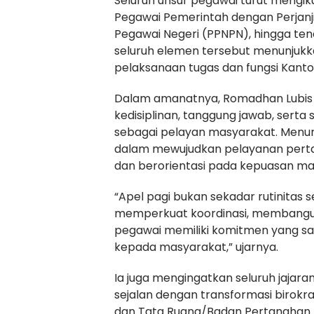
Seluruh unsur pegawai turut mengikut
Pegawai Pemerintah dengan Perjanj
Pegawai Negeri (PPNPN), hingga ten
seluruh elemen tersebut menunjukka
pelaksanaan tugas dan fungsi Kanto
Dalam amanatnya, Romadhan Lubis 
kedisiplinan, tanggung jawab, ser
sebagai pelayan masyarakat. Menuru
dalam mewujudkan pelayanan pertan
dan berorientasi pada kepuasan ma
“Apel pagi bukan sekadar rutinitas
memperkuat koordinasi, membangun
pegawai memiliki komitmen yang s
kepada masyarakat,” ujarnya.
Ia juga mengingatkan seluruh jajara
sejalan dengan transformasi birokr
dan Tata Ruang/Badan Pertanahan 