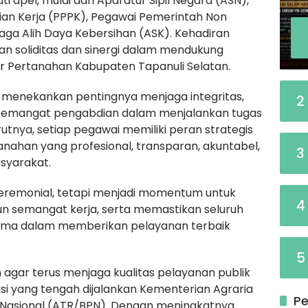
i apel, mulai dari Aparatur Sipil Negara (ASN),
ian Kerja (PPPK), Pegawai Pemerintah Non
aga Alih Daya Kebersihan (ASK). Kehadiran
n soliditas dan sinergi dalam mendukung
r Pertanahan Kabupaten Tapanuli Selatan.
menekankan pentingnya menjaga integritas,
2
ta semangat pengabdian dalam menjalankan tugas
tnya, setiap pegawai memiliki peran strategis
ahan yang profesional, transparan, akuntabel,
3
syarakat.
 seremonial, tetapi menjadi momentum untuk
4
 semangat kerja, serta memastikan seluruh
ama dalam memberikan pelayanan terbaik
5
n agar terus menjaga kualitas pelayanan publik
asi yang tengah dijalankan Kementerian Agraria
Pe
Nasional (ATR/BPN). Dengan meningkatnya