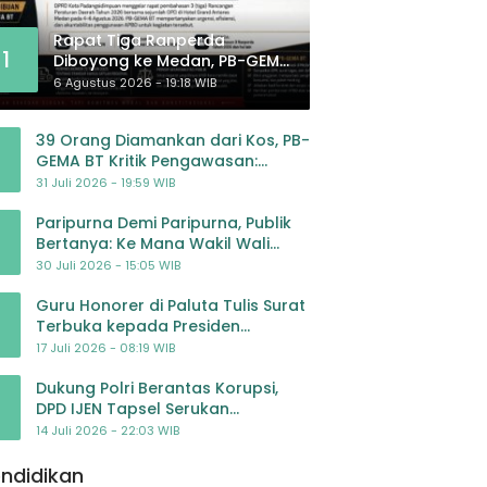
Rapat Tiga Ranperda
1
Diboyong ke Medan, PB-GEMA
BT: Jangan Jadikan APBD
6 Agustus 2026 - 19:18 WIB
Ladang Pembiayaan yang
Tak Perlu
39 Orang Diamankan dari Kos, PB-
GEMA BT Kritik Pengawasan:
Jangan Tunggu Masyarakat
31 Juli 2026 - 19:59 WIB
Bergerak Baru Negara Bertindak
Paripurna Demi Paripurna, Publik
Bertanya: Ke Mana Wakil Wali
Kota Padangsidimpuan?
30 Juli 2026 - 15:05 WIB
Guru Honorer di Paluta Tulis Surat
Terbuka kepada Presiden
Prabowo, Mohon Keadilan atas
17 Juli 2026 - 08:19 WIB
Dugaan Kriminalisasi
Dukung Polri Berantas Korupsi,
DPD IJEN Tapsel Serukan
Pengawalan Kasus Mantan
14 Juli 2026 - 22:03 WIB
Jampidsus hingga Tuntas
ndidikan