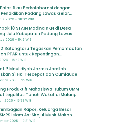
Palas Riau Berkolaborasi dengan
 Pendidikan Padang Lawas Gelar
ihan OSIS SMP se-Kabupaten Padang
tus 2026 - 08:02 WIB
s
pok 18 STAIN Madina KKN di Desa
ing Julu Kabupaten Padang Lawas
us 2026 - 19:15 WIB
 2 Batangtoru Tegaskan Pemanfaatan
an PTAR untuk Kepentingan
dikan
 2026 - 18:42 WIB
ratif! Maulidiyah Jazmin Jamilah
skan S1 HKI Tercepat dan Cumlaude
ari 2026 - 13:25 WIB
ng Produktif! Mahasiswa Hukum UMM
at Legalitas Tanah Wakaf di Malang
ri 2026 - 15:39 WIB
Pembagian Rapor, Keluarga Besar
SMPS Islam As-Sirajul Munir Makan
ma Sambut Libur Awal Semester
mber 2025 - 19:21 WIB