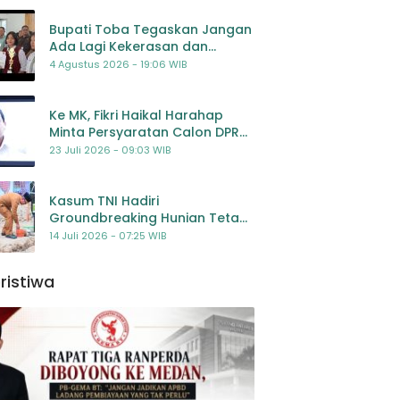
Bupati Toba Tegaskan Jangan
Ada Lagi Kekerasan dan
Bullying Terhadap Anak,
4 Agustus 2026 - 19:06 WIB
Dorong Kolaborasi Seluruh
Pihak
Ke MK, Fikri Haikal Harahap
Minta Persyaratan Calon DPR
Dilengkapi Penilaian
23 Juli 2026 - 09:03 WIB
Kompetensi
Kasum TNI Hadiri
Groundbreaking Hunian Tetap
Pascabencana di
14 Juli 2026 - 07:25 WIB
Padangsidimpuan, Harapan
Baru bagi Penyintas
ristiwa