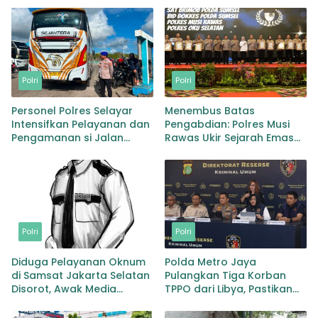
Polri
Polri
Personel Polres Selayar
Menembus Batas
Intensifkan Pelayanan dan
Pengabdian: Polres Musi
Pengamanan si Jalan
Rawas Ukir Sejarah Emas
Kawasan Aktivitas
Raih Predikat WBK di
Masyarakat, Hingga
Bawah Kepemimpinan
Pelabuhan
AKBP Agung Adhitya
Prananta
Polri
Polri
Diduga Pelayanan Oknum
Polda Metro Jaya
di Samsat Jakarta Selatan
Pulangkan Tiga Korban
Disorot, Awak Media
TPPO dari Libya, Pastikan
Dorong Klarifikasi dan
Perlindungan dan
Evaluasi
Pemulihan Korban