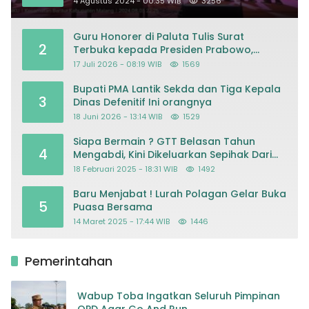
4 Agustus 2024 - 00:35 WIB
3256
Guru Honorer di Paluta Tulis Surat
2
Terbuka kepada Presiden Prabowo,
Mohon Keadilan atas Dugaan
17 Juli 2026 - 08:19 WIB
1569
Kriminalisasi
Bupati PMA Lantik Sekda dan Tiga Kepala
3
Dinas Defenitif Ini orangnya
18 Juni 2026 - 13:14 WIB
1529
Siapa Bermain ? GTT Belasan Tahun
4
Mengabdi, Kini Dikeluarkan Sepihak Dari
Dapodik
18 Februari 2025 - 18:31 WIB
1492
Baru Menjabat ! Lurah Polagan Gelar Buka
5
Puasa Bersama
14 Maret 2025 - 17:44 WIB
1446
Pemerintahan
Wabup Toba Ingatkan Seluruh Pimpinan
OPD Agar Go And Run