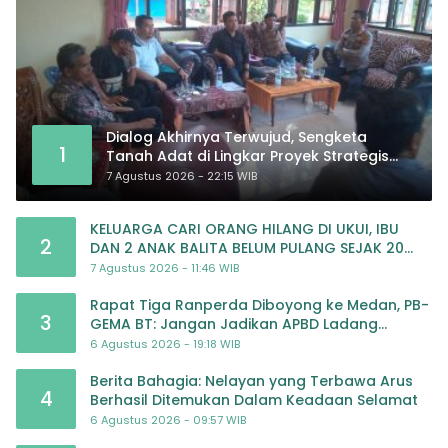
Dialog Akhirnya Terwujud, Sengketa
1
Tanah Adat di Lingkar Proyek Strategis
Nasional Memasuki Babak Baru
7 Agustus 2026 - 22:15 WIB
KELUARGA CARI ORANG HILANG DI UKUI, IBU
2
DAN 2 ANAK BALITA BELUM PULANG SEJAK 20
JULI 2026
7 Agustus 2026 - 11:46 WIB
Rapat Tiga Ranperda Diboyong ke Medan, PB-
3
GEMA BT: Jangan Jadikan APBD Ladang
Pembiayaan yang Tak Perlu
6 Agustus 2026 - 19:18 WIB
Berita Bahagia: Nelayan yang Terbawa Arus
4
Berhasil Ditemukan Dalam Keadaan Selamat
6 Agustus 2026 - 09:57 WIB