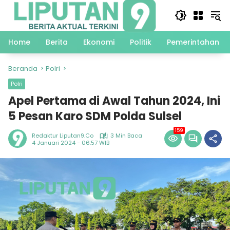
Langsung
ke
konten
Home
Berita
Ekonomi
Politik
Pemerintahan
Beranda
Polri
Polri
Apel Pertama di Awal Tahun 2024, Ini
5 Pesan Karo SDM Polda Sulsel
159
Redaktur Liputan9.co
3 Min Baca
4 Januari 2024 - 06:57 WIB