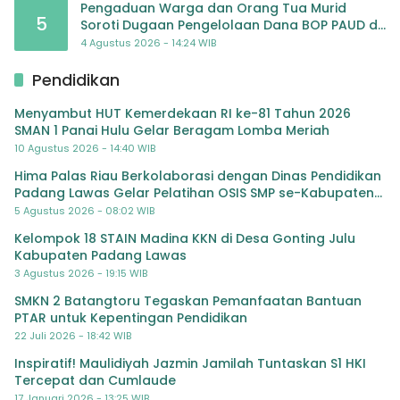
Pengaduan Warga dan Orang Tua Murid
5
Soroti Dugaan Pengelolaan Dana BOP PAUD di
TK Al-Ikhlas Tapanuli Selatan
4 Agustus 2026 - 14:24 WIB
Pendidikan
Menyambut HUT Kemerdekaan RI ke-81 Tahun 2026
SMAN 1 Panai Hulu Gelar Beragam Lomba Meriah
10 Agustus 2026 - 14:40 WIB
Hima Palas Riau Berkolaborasi dengan Dinas Pendidikan
Padang Lawas Gelar Pelatihan OSIS SMP se-Kabupaten
Padang Lawas
5 Agustus 2026 - 08:02 WIB
Kelompok 18 STAIN Madina KKN di Desa Gonting Julu
Kabupaten Padang Lawas
3 Agustus 2026 - 19:15 WIB
SMKN 2 Batangtoru Tegaskan Pemanfaatan Bantuan
PTAR untuk Kepentingan Pendidikan
22 Juli 2026 - 18:42 WIB
Inspiratif! Maulidiyah Jazmin Jamilah Tuntaskan S1 HKI
Tercepat dan Cumlaude
17 Januari 2026 - 13:25 WIB