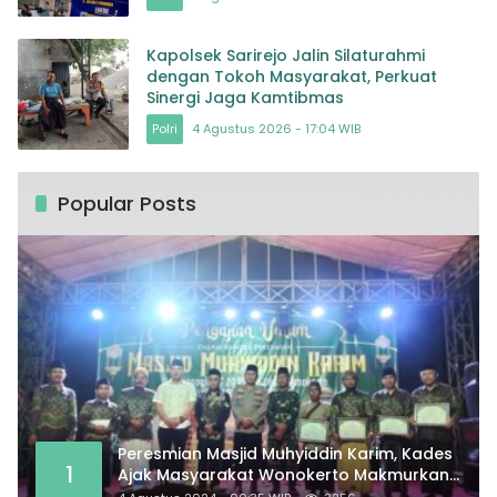
Kapolsek Sarirejo Jalin Silaturahmi
dengan Tokoh Masyarakat, Perkuat
Sinergi Jaga Kamtibmas
Polri
4 Agustus 2026 - 17:04 WIB
Popular Posts
Peresmian Masjid Muhyiddin Karim, Kades
1
Ajak Masyarakat Wonokerto Makmurkan
Masjid