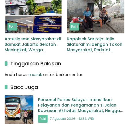
Polri
Polri
Antusiasme Masyarakat di
Kapolsek Sarirejo Jalin
Samsat Jakarta Selatan
Silaturahmi dengan Tokoh
Meningkat, Warga
Masyarakat, Perkuat
Manfaatkan Layanan Pajak
Sinergi Jaga Kamtibmas
Kendaraan
Tinggalkan Balasan
Anda harus
masuk
untuk berkomentar.
Baca Juga
Personel Polres Selayar Intensifkan
Pelayanan dan Pengamanan si Jalan
Kawasan Aktivitas Masyarakat, Hingga
Pelabuhan
Polri
7 Agustus 2026 - 12:36 WIB