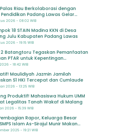
Palas Riau Berkolaborasi dengan
 Pendidikan Padang Lawas Gelar
ihan OSIS SMP se-Kabupaten Padang
tus 2026 - 08:02 WIB
s
pok 18 STAIN Madina KKN di Desa
ing Julu Kabupaten Padang Lawas
us 2026 - 19:15 WIB
 2 Batangtoru Tegaskan Pemanfaatan
an PTAR untuk Kepentingan
dikan
 2026 - 18:42 WIB
ratif! Maulidiyah Jazmin Jamilah
skan S1 HKI Tercepat dan Cumlaude
ari 2026 - 13:25 WIB
ng Produktif! Mahasiswa Hukum UMM
at Legalitas Tanah Wakaf di Malang
ri 2026 - 15:39 WIB
Pembagian Rapor, Keluarga Besar
SMPS Islam As-Sirajul Munir Makan
ma Sambut Libur Awal Semester
mber 2025 - 19:21 WIB