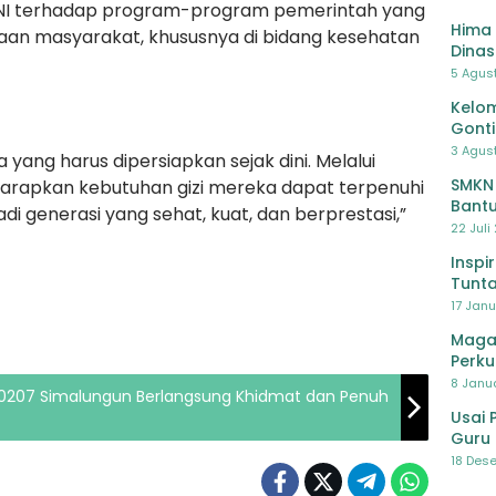
TNI terhadap program-program pemerintah yang
Hima 
aan masyarakat, khususnya di bidang kesehatan
Dinas
Pelat
5 Agus
Lawa
Kelom
Gont
3 Agust
ang harus dipersiapkan sejak dini. Melalui
SMKN
diharapkan kebutuhan gizi mereka dapat terpenuhi
Bantu
i generasi yang sehat, kuat, dan berprestasi,”
Pendi
22 Juli
Inspi
Tunta
17 Janu
Maga
Perku
8 Janua
 0207 Simalungun Berlangsung Khidmat dan Penuh
Usai 
Guru 
Bersa
18 Dese