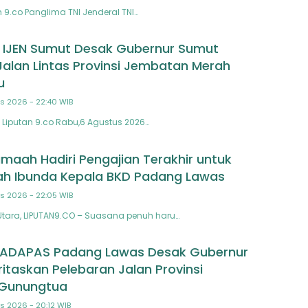
 9.co Panglima TNI Jenderal TNI…
 IJEN Sumut Desak Gubernur Sumut
Jalan Lintas Provinsi Jembatan Merah
u
s 2026 - 22:40 WIB
Liputan 9.co Rabu,6 Agustus 2026…
maah Hadiri Pengajian Terakhir untuk
h Ibunda Kepala BKD Padang Lawas
s 2026 - 22:05 WIB
tara, LIPUTAN9.CO – Suasana penuh haru…
TADAPAS Padang Lawas Desak Gubernur
ritaskan Pelebaran Jalan Provinsi
Gunungtua
s 2026 - 20:12 WIB