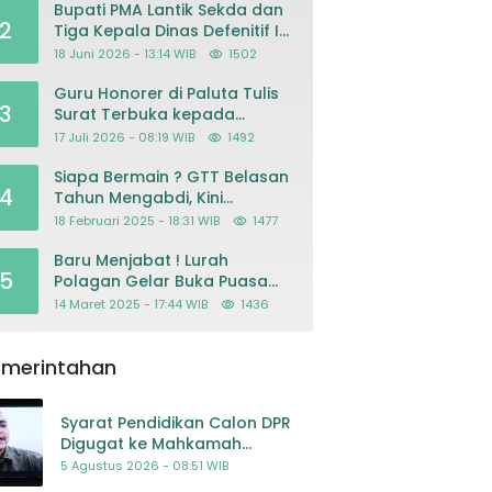
Bupati PMA Lantik Sekda dan
2
Tiga Kepala Dinas Defenitif Ini
orangnya
18 Juni 2026 - 13:14 WIB
1502
Guru Honorer di Paluta Tulis
3
Surat Terbuka kepada
Presiden Prabowo, Mohon
17 Juli 2026 - 08:19 WIB
1492
Keadilan atas Dugaan
Kriminalisasi
Siapa Bermain ? GTT Belasan
4
Tahun Mengabdi, Kini
Dikeluarkan Sepihak Dari
18 Februari 2025 - 18:31 WIB
1477
Dapodik
Baru Menjabat ! Lurah
5
Polagan Gelar Buka Puasa
Bersama
14 Maret 2025 - 17:44 WIB
1436
emerintahan
Syarat Pendidikan Calon DPR
Digugat ke Mahkamah
Konstitusi
5 Agustus 2026 - 08:51 WIB