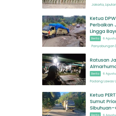
Jakarta, Liputan
Ketua DPW
Perbaikan 
Lingga Bay
Berita
6 Agustu
Panyabungan | 
Ratusan Ja
Almarhuma
Berita
6 Agustu
Padang Lawas U
Ketua PER
Sumut Prio
Sibuhuan–
Berita
6 Agustu