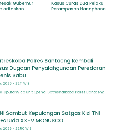
Desak Gubernur
Kasus Curas Dua Pelaku
rioritaskan
Perampasan Handphone
an Jalan Provinsi
Pelajar Ditangkap
an–Gunungtua
atreskoba Polres Bantaeng Kembali
sus Dugaan Penyalahgunaan Peredaran
Jenis Sabu
s 2026 - 23:11 WIB
-Liputan9.co Unit Opsnal Satresnarkoba Polres Bantaeng
NI Sambut Kepulangan Satgas Kizi TNI
 Garuda XX-V MONUSCO
s 2026 - 22:50 WIB