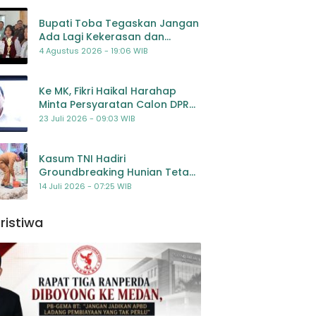
Bupati Toba Tegaskan Jangan
Ada Lagi Kekerasan dan
Bullying Terhadap Anak,
4 Agustus 2026 - 19:06 WIB
Dorong Kolaborasi Seluruh
Pihak
Ke MK, Fikri Haikal Harahap
Minta Persyaratan Calon DPR
Dilengkapi Penilaian
23 Juli 2026 - 09:03 WIB
Kompetensi
Kasum TNI Hadiri
Groundbreaking Hunian Tetap
Pascabencana di
14 Juli 2026 - 07:25 WIB
Padangsidimpuan, Harapan
Baru bagi Penyintas
ristiwa