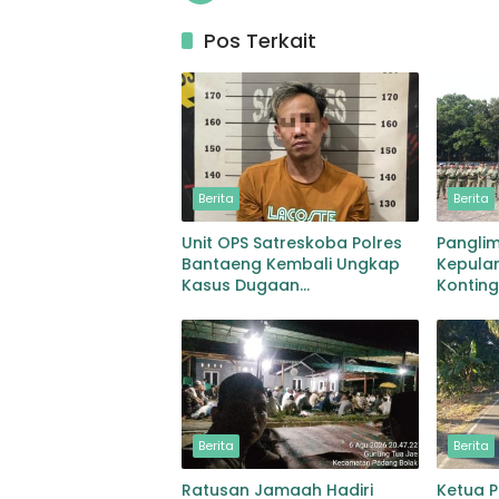
Pos Terkait
Berita
Berita
Unit OPS Satreskoba Polres
Pangli
Bantaeng Kembali Ungkap
Kepulan
Kasus Dugaan
Kontin
Penyalahgunaan Peredaran
MONUS
Narkotika Jenis Sabu
Berita
Berita
Ratusan Jamaah Hadiri
Ketua 