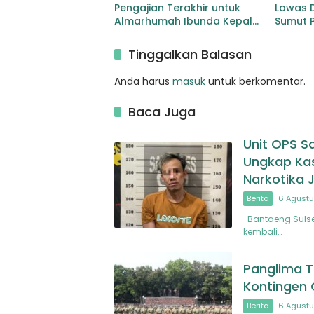
Pengajian Terakhir untuk
Lawas 
Almarhumah Ibunda Kepala
Sumut P
BKD Padang Lawas
Pelebar
Sibuhu
Tinggalkan Balasan
Anda harus
masuk
untuk berkomentar.
Baca Juga
Unit OPS S
Ungkap Ka
Narkotika 
Berita
6 Agustu
Bantaeng.Sulsel
kembali…
Panglima T
Kontingen
Berita
6 Agustu