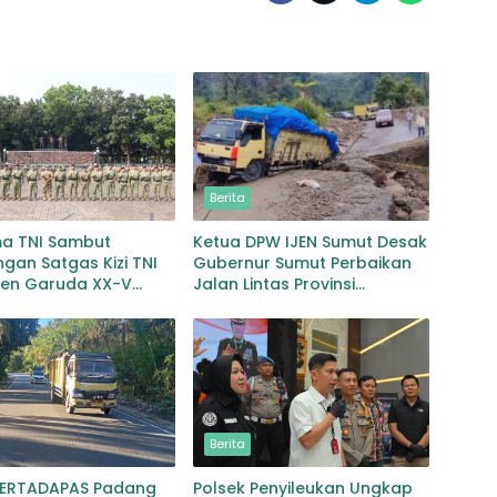
Berita
ma TNI Sambut
Ketua DPW IJEN Sumut Desak
gan Satgas Kizi TNI
Gubernur Sumut Perbaikan
gen Garuda XX-V
Jalan Lintas Provinsi
CO
Jembatan Merah Lingga
Bayu
Berita
PERTADAPAS Padang
Polsek Penyileukan Ungkap