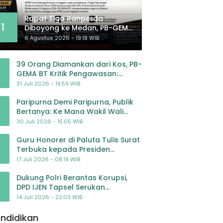
Rapat Tiga Ranperda
1
Diboyong ke Medan, PB-GEMA
BT: Jangan Jadikan APBD
6 Agustus 2026 - 19:18 WIB
Ladang Pembiayaan yang
Tak Perlu
39 Orang Diamankan dari Kos, PB-
GEMA BT Kritik Pengawasan:
Jangan Tunggu Masyarakat
31 Juli 2026 - 19:59 WIB
Bergerak Baru Negara Bertindak
Paripurna Demi Paripurna, Publik
Bertanya: Ke Mana Wakil Wali
Kota Padangsidimpuan?
30 Juli 2026 - 15:05 WIB
Guru Honorer di Paluta Tulis Surat
Terbuka kepada Presiden
Prabowo, Mohon Keadilan atas
17 Juli 2026 - 08:19 WIB
Dugaan Kriminalisasi
Dukung Polri Berantas Korupsi,
DPD IJEN Tapsel Serukan
Pengawalan Kasus Mantan
14 Juli 2026 - 22:03 WIB
Jampidsus hingga Tuntas
ndidikan