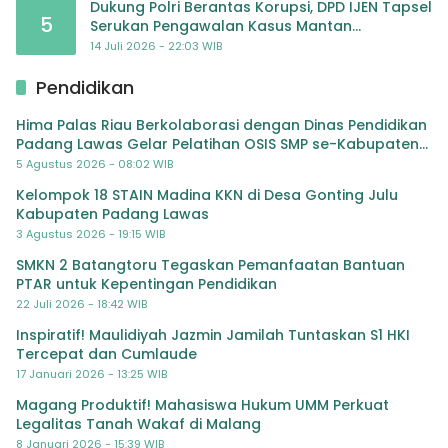
Dukung Polri Berantas Korupsi, DPD IJEN Tapsel
5
Serukan Pengawalan Kasus Mantan
Jampidsus hingga Tuntas
14 Juli 2026 - 22:03 WIB
Pendidikan
Hima Palas Riau Berkolaborasi dengan Dinas Pendidikan
Padang Lawas Gelar Pelatihan OSIS SMP se-Kabupaten
Padang Lawas
5 Agustus 2026 - 08:02 WIB
Kelompok 18 STAIN Madina KKN di Desa Gonting Julu
Kabupaten Padang Lawas
3 Agustus 2026 - 19:15 WIB
SMKN 2 Batangtoru Tegaskan Pemanfaatan Bantuan
PTAR untuk Kepentingan Pendidikan
22 Juli 2026 - 18:42 WIB
Inspiratif! Maulidiyah Jazmin Jamilah Tuntaskan S1 HKI
Tercepat dan Cumlaude
17 Januari 2026 - 13:25 WIB
Magang Produktif! Mahasiswa Hukum UMM Perkuat
Legalitas Tanah Wakaf di Malang
8 Januari 2026 - 15:39 WIB