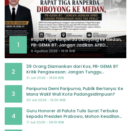
Rapat Tiga Ranperda Diboyong ke Medan,
1
PB-GEMA BT: Jangan Jadikan APBD
Ladang Pembiayaan yang Tak Perlu
6 Agustus 2026 - 19:18 WIB
39 Orang Diamankan dari Kos, PB-GEMA BT
2
Kritik Pengawasan: Jangan Tunggu
Masyarakat Bergerak Baru Negara Bertindak
31 Juli 2026 - 19:59 WIB
Paripurna Demi Paripurna, Publik Bertanya: Ke
3
Mana Wakil Wali Kota Padangsidimpuan?
30 Juli 2026 - 15:05 WIB
Guru Honorer di Paluta Tulis Surat Terbuka
4
kepada Presiden Prabowo, Mohon Keadilan
atas Dugaan Kriminalisasi
17 Juli 2026 - 08:19 WIB