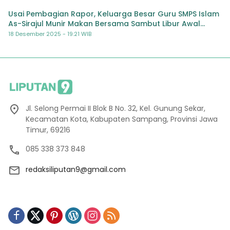
Usai Pembagian Rapor, Keluarga Besar Guru SMPS Islam
As-Sirajul Munir Makan Bersama Sambut Libur Awal
Semester
18 Desember 2025 - 19:21 WIB
Jl. Selong Permai II Blok B No. 32, Kel. Gunung Sekar,
Kecamatan Kota, Kabupaten Sampang, Provinsi Jawa
Timur, 69216
085 338 373 848
redaksiliputan9@gmail.com