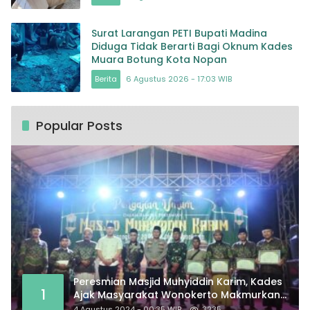
Surat Larangan PETI Bupati Madina
Diduga Tidak Berarti Bagi Oknum Kades
Muara Botung Kota Nopan
Berita
6 Agustus 2026 - 17:03 WIB
Popular Posts
Peresmian Masjid Muhyiddin Karim, Kades
1
Ajak Masyarakat Wonokerto Makmurkan
Masjid
4 Agustus 2024 - 00:35 WIB
3235