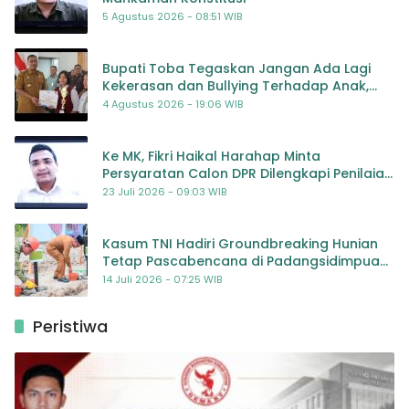
5 Agustus 2026 - 08:51 WIB
Bupati Toba Tegaskan Jangan Ada Lagi
Kekerasan dan Bullying Terhadap Anak,
Dorong Kolaborasi Seluruh Pihak
4 Agustus 2026 - 19:06 WIB
Ke MK, Fikri Haikal Harahap Minta
Persyaratan Calon DPR Dilengkapi Penilaian
Kompetensi
23 Juli 2026 - 09:03 WIB
Kasum TNI Hadiri Groundbreaking Hunian
Tetap Pascabencana di Padangsidimpuan,
Harapan Baru bagi Penyintas
14 Juli 2026 - 07:25 WIB
Peristiwa