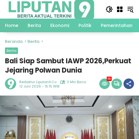
Langsung
ke
konten
Home
Berita
Ekonomi
Politik
Pemerintahan
Beranda
Berita
Berita
Bali Siap Sambut IAWP 2026,Perkuat
Jejaring Polwan Dunia
88
Redaktur Liputan9.co
3 Min Baca
12 Juni 2026 - 15:15 WIB