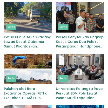
Berita
Berita
Ketua PERTADAPAS Padang
Polsek Penyileukan Ungkap
Lawas Desak Gubernur
Kasus Curas Dua Pelaku
Sumut Prioritaskan
Perampasan Handphone
Pelebaran Jalan Provinsi
Pelajar Ditangkap
Sibuhuan–Gunungtua
Berita
Berita
Puluhan Alat Berat
Universitas Palangka Raya
Excavator Operasi PETI di
Perkuat SDM Polri Lewat
Eks Lokasi PT M3 Pulo
Pusat Studi Kepolisian
Padang Diduga Dekingi
Oknum TNI