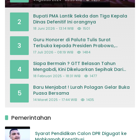
Bupati PMA Lantik Sekda dan Tiga Kepala
2
Dinas Defenitif Ini orangnya
18 Juni 2026 - 13:14 WIB
1501
Guru Honorer di Paluta Tulis Surat
3
Terbuka kepada Presiden Prabowo,
Mohon Keadilan atas Dugaan
17 Juli 2026 - 08:19 WIB
1484
Kriminalisasi
Siapa Bermain ? GTT Belasan Tahun
4
Mengabdi, Kini Dikeluarkan Sepihak Dari
Dapodik
18 Februari 2025 - 18:31 WIB
1477
Baru Menjabat ! Lurah Polagan Gelar Buka
5
Puasa Bersama
14 Maret 2025 - 17:44 WIB
1435
Pemerintahan
Syarat Pendidikan Calon DPR Digugat ke
Mahkamah Konstitusi