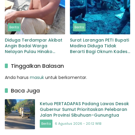
Berita
Berita
Diduga Terdampar Akibat
Surat Larangan PETI Bupati
Angin Badai Warga
Madina Diduga Tidak
Nelayan Pulau Hinako
Berarti Bagi Oknum Kades
Lakukan Pencarian
Muara Botung Kota Nopan
Tinggalkan Balasan
Anda harus
masuk
untuk berkomentar.
Baca Juga
Ketua PERTADAPAS Padang Lawas Desak
Gubernur Sumut Prioritaskan Pelebaran
Jalan Provinsi Sibuhuan–Gunungtua
Berita
6 Agustus 2026 - 20:12 WIB