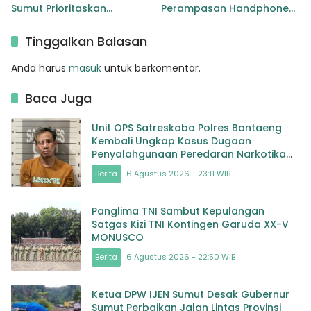
Sumut Prioritaskan
Perampasan Handphone
Pelebaran Jalan Provinsi
Pelajar Ditangkap
Sibuhuan–Gunungtua
Tinggalkan Balasan
Anda harus
masuk
untuk berkomentar.
Baca Juga
Unit OPS Satreskoba Polres Bantaeng
Kembali Ungkap Kasus Dugaan
Penyalahgunaan Peredaran Narkotika
Jenis Sabu
Berita
6 Agustus 2026 - 23:11 WIB
Panglima TNI Sambut Kepulangan
Satgas Kizi TNI Kontingen Garuda XX-V
MONUSCO
Berita
6 Agustus 2026 - 22:50 WIB
Ketua DPW IJEN Sumut Desak Gubernur
Sumut Perbaikan Jalan Lintas Provinsi