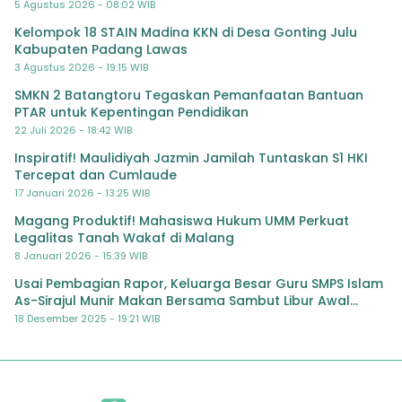
Padang Lawas
5 Agustus 2026 - 08:02 WIB
Kelompok 18 STAIN Madina KKN di Desa Gonting Julu
Kabupaten Padang Lawas
3 Agustus 2026 - 19:15 WIB
SMKN 2 Batangtoru Tegaskan Pemanfaatan Bantuan
PTAR untuk Kepentingan Pendidikan
22 Juli 2026 - 18:42 WIB
Inspiratif! Maulidiyah Jazmin Jamilah Tuntaskan S1 HKI
Tercepat dan Cumlaude
17 Januari 2026 - 13:25 WIB
Magang Produktif! Mahasiswa Hukum UMM Perkuat
Legalitas Tanah Wakaf di Malang
8 Januari 2026 - 15:39 WIB
Usai Pembagian Rapor, Keluarga Besar Guru SMPS Islam
As-Sirajul Munir Makan Bersama Sambut Libur Awal
Semester
18 Desember 2025 - 19:21 WIB