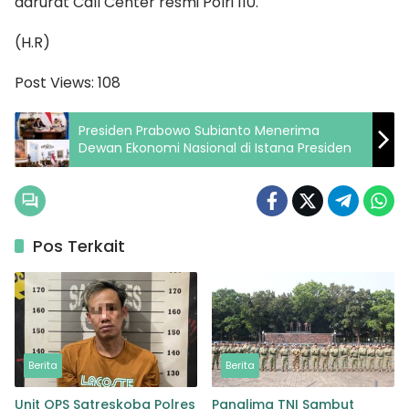
darurat Call Center resmi Polri 110.
(H.R)
Post Views:
108
Presiden Prabowo Subianto Menerima
Dewan Ekonomi Nasional di Istana Presiden
Pos Terkait
Berita
Berita
Unit OPS Satreskoba Polres
Panglima TNI Sambut