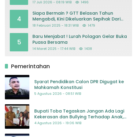
Mohon Keadilan atas Dugaan
17 Juli 2026 - 08:19 WIB
1496
Kriminalisasi
Siapa Bermain ? GTT Belasan Tahun
4
Mengabdi, Kini Dikeluarkan Sepihak Dari
Dapodik
18 Februari 2025 - 18:31 WIB
1479
Baru Menjabat ! Lurah Polagan Gelar Buka
5
Puasa Bersama
14 Maret 2025 - 17:44 WIB
1438
Pemerintahan
Syarat Pendidikan Calon DPR Digugat ke
Mahkamah Konstitusi
5 Agustus 2026 - 08:51 WIB
Bupati Toba Tegaskan Jangan Ada Lagi
Kekerasan dan Bullying Terhadap Anak,
Dorong Kolaborasi Seluruh Pihak
4 Agustus 2026 - 19:06 WIB