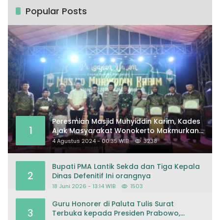
Popular Posts
Peresmian Masjid Muhyiddin Karim, Kades
1
Ajak Masyarakat Wonokerto Makmurkan
Masjid
4 Agustus 2024 - 00:35 WIB
3238
Bupati PMA Lantik Sekda dan Tiga Kepala
2
Dinas Defenitif Ini orangnya
18 Juni 2026 - 13:14 WIB
1503
Guru Honorer di Paluta Tulis Surat
3
Terbuka kepada Presiden Prabowo,