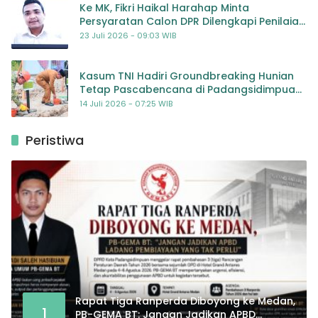
Ke MK, Fikri Haikal Harahap Minta
Persyaratan Calon DPR Dilengkapi Penilaian
Kompetensi
23 Juli 2026 - 09:03 WIB
Kasum TNI Hadiri Groundbreaking Hunian
Tetap Pascabencana di Padangsidimpuan,
Harapan Baru bagi Penyintas
14 Juli 2026 - 07:25 WIB
Peristiwa
Rapat Tiga Ranperda Diboyong ke Medan,
1
PB-GEMA BT: Jangan Jadikan APBD