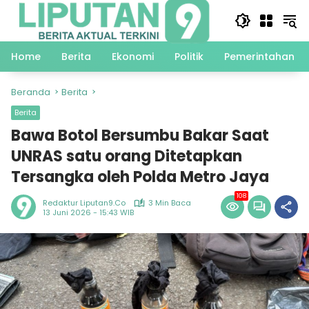
Langsung
ke
konten
Home
Berita
Ekonomi
Politik
Pemerintahan
Beranda
Berita
Berita
Bawa Botol Bersumbu Bakar Saat
UNRAS satu orang Ditetapkan
Tersangka oleh Polda Metro Jaya
108
Redaktur Liputan9.co
3 Min Baca
13 Juni 2026 - 15:43 WIB