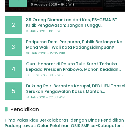
Ladang Pembiayaan yang Tak Perlu
6 Agustus 2026 - 19:18 WIB
39 Orang Diamankan dari Kos, PB-GEMA BT
2
Kritik Pengawasan: Jangan Tunggu
Masyarakat Bergerak Baru Negara Bertindak
31 Juli 2026 - 19:59 WIB
Paripurna Demi Paripurna, Publik Bertanya: Ke
3
Mana Wakil Wali Kota Padangsidimpuan?
30 Juli 2026 - 15:05 WIB
Guru Honorer di Paluta Tulis Surat Terbuka
4
kepada Presiden Prabowo, Mohon Keadilan
atas Dugaan Kriminalisasi
17 Juli 2026 - 08:19 WIB
Dukung Polri Berantas Korupsi, DPD IJEN Tapsel
5
Serukan Pengawalan Kasus Mantan
Jampidsus hingga Tuntas
14 Juli 2026 - 22:03 WIB
Pendidikan
Hima Palas Riau Berkolaborasi dengan Dinas Pendidikan
Padang Lawas Gelar Pelatihan OSIS SMP se-Kabupaten