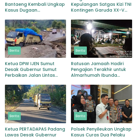
Bantaeng Kembali Ungkap
Kepulangan Satgas Kizi TNI
Kasus Dugaan
Kontingen Garuda XX-V
Penyalahgunaan
MONUSCO
Peredaran Narkotika Jenis
Sabu
Berita
Berita
Ketua DPW IJEN Sumut
Ratusan Jamaah Hadiri
Desak Gubernur Sumut
Pengajian Terakhir untuk
Perbaikan Jalan Lintas
Almarhumah Ibunda
Provinsi Jembatan Merah
Kepala BKD Padang Lawas
Lingga Bayu
Berita
Berita
Ketua PERTADAPAS Padang
Polsek Penyileukan Ungkap
Lawas Desak Gubernur
Kasus Curas Dua Pelaku