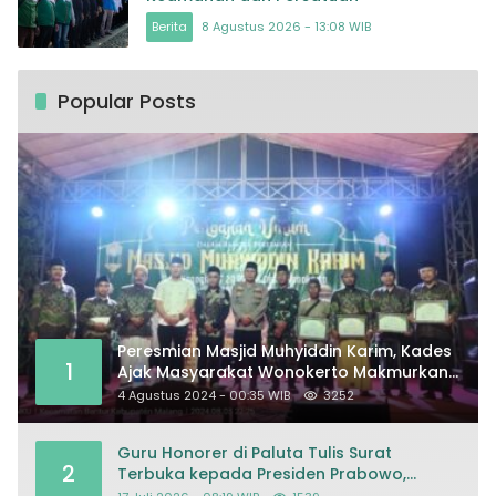
Berita
8 Agustus 2026 - 13:08 WIB
Popular Posts
Peresmian Masjid Muhyiddin Karim, Kades
1
Ajak Masyarakat Wonokerto Makmurkan
Masjid
4 Agustus 2024 - 00:35 WIB
3252
Guru Honorer di Paluta Tulis Surat
2
Terbuka kepada Presiden Prabowo,
Mohon Keadilan atas Dugaan