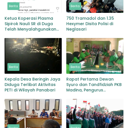
Berita
Berita
Ketua Koperasi Plasma
750 Tramadol dan 1.35
Sipirok Nauli SR di Duga
Hexymer Disita Polisi di
Telah Menyalahgunakan
Neglasari
Wewenangnya
Berita
Berita
Kepala Desa Beringin Jaya
Rapat Pertama Dewan
Diduga Terlibat Aktivitas
Syuro dan Tandfidziah PKB
PETI di Wilayah Panabari
Madina, Pengurus
Kecamatan kita selama ini
adalah Tokoh