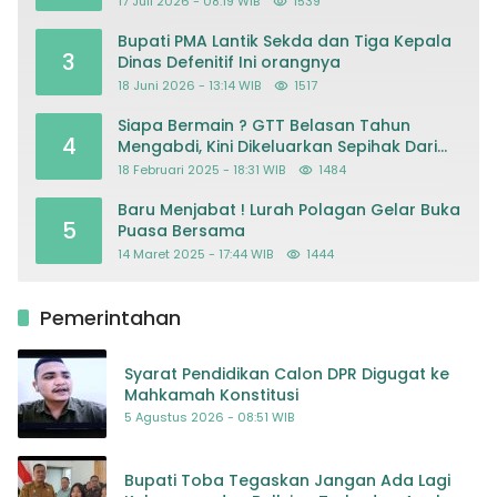
17 Juli 2026 - 08:19 WIB
1539
Kriminalisasi
Bupati PMA Lantik Sekda dan Tiga Kepala
3
Dinas Defenitif Ini orangnya
18 Juni 2026 - 13:14 WIB
1517
Siapa Bermain ? GTT Belasan Tahun
4
Mengabdi, Kini Dikeluarkan Sepihak Dari
Dapodik
18 Februari 2025 - 18:31 WIB
1484
Baru Menjabat ! Lurah Polagan Gelar Buka
5
Puasa Bersama
14 Maret 2025 - 17:44 WIB
1444
Pemerintahan
Syarat Pendidikan Calon DPR Digugat ke
Mahkamah Konstitusi
5 Agustus 2026 - 08:51 WIB
Bupati Toba Tegaskan Jangan Ada Lagi