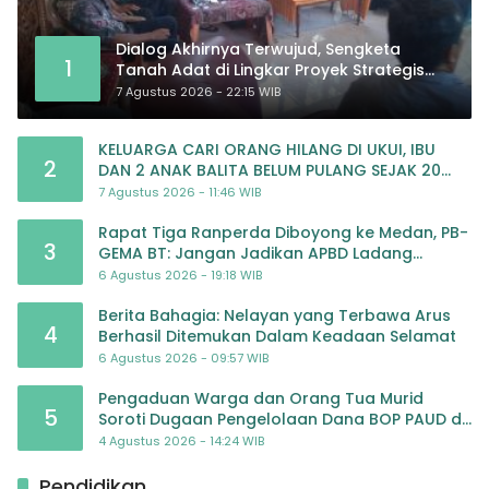
Dialog Akhirnya Terwujud, Sengketa
1
Tanah Adat di Lingkar Proyek Strategis
Nasional Memasuki Babak Baru
7 Agustus 2026 - 22:15 WIB
KELUARGA CARI ORANG HILANG DI UKUI, IBU
2
DAN 2 ANAK BALITA BELUM PULANG SEJAK 20
JULI 2026
7 Agustus 2026 - 11:46 WIB
Rapat Tiga Ranperda Diboyong ke Medan, PB-
3
GEMA BT: Jangan Jadikan APBD Ladang
Pembiayaan yang Tak Perlu
6 Agustus 2026 - 19:18 WIB
Berita Bahagia: Nelayan yang Terbawa Arus
4
Berhasil Ditemukan Dalam Keadaan Selamat
6 Agustus 2026 - 09:57 WIB
Pengaduan Warga dan Orang Tua Murid
5
Soroti Dugaan Pengelolaan Dana BOP PAUD di
TK Al-Ikhlas Tapanuli Selatan
4 Agustus 2026 - 14:24 WIB
Pendidikan