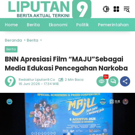
Langsung
ke
konten
Home
Berita
Ekonomi
Politik
Pemerintahan
Beranda
Berita
Berita
BNN Apresiasi Film “MAJU”Sebagai
Media Edukasi Pencegahan Narkoba
84
Redaktur Liputan9.co
2 Min Baca
16 Juni 2026 - 17:34 WIB