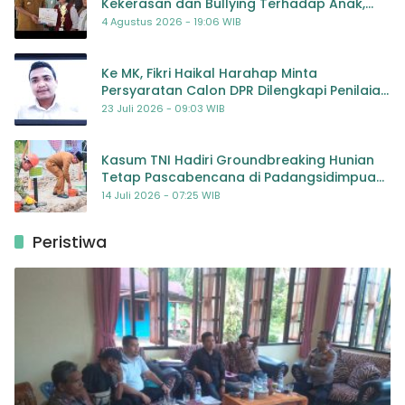
Kekerasan dan Bullying Terhadap Anak,
Dorong Kolaborasi Seluruh Pihak
4 Agustus 2026 - 19:06 WIB
Ke MK, Fikri Haikal Harahap Minta
Persyaratan Calon DPR Dilengkapi Penilaian
Kompetensi
23 Juli 2026 - 09:03 WIB
Kasum TNI Hadiri Groundbreaking Hunian
Tetap Pascabencana di Padangsidimpuan,
Harapan Baru bagi Penyintas
14 Juli 2026 - 07:25 WIB
Peristiwa