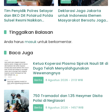
Berita
Berita
Tim Penyidik Polres Selayar
Deklarasi Jaga Jakarta
dan BKO Dit Polairud Polda
untuk Indonesia Elemen
Sulsel Resmi Naikkan
Masyarakat Bersatu Jaga
Status KLM Nurul Salsa ke
Keamanan dan Persatuan
Tahap Penyidikan
Tinggalkan Balasan
Anda harus
masuk
untuk berkomentar.
Baca Juga
Ketua Koperasi Plasma Sipirok Nauli SR di
Duga Telah Menyalahgunakan
Wewenangnya
Berita
8 Agustus 2026 - 21:13 WIB
750 Tramadol dan 1.35 Hexymer Disita
Polisi di Neglasari
Berita
8 Agustus 2026 - 14:57 WIB