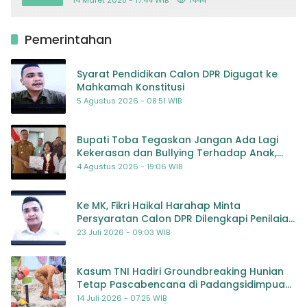
Pemerintahan
Syarat Pendidikan Calon DPR Digugat ke
Mahkamah Konstitusi
5 Agustus 2026 - 08:51 WIB
Bupati Toba Tegaskan Jangan Ada Lagi
Kekerasan dan Bullying Terhadap Anak,
Dorong Kolaborasi Seluruh Pihak
4 Agustus 2026 - 19:06 WIB
Ke MK, Fikri Haikal Harahap Minta
Persyaratan Calon DPR Dilengkapi Penilaian
Kompetensi
23 Juli 2026 - 09:03 WIB
Kasum TNI Hadiri Groundbreaking Hunian
Tetap Pascabencana di Padangsidimpuan,
Harapan Baru bagi Penyintas
14 Juli 2026 - 07:25 WIB