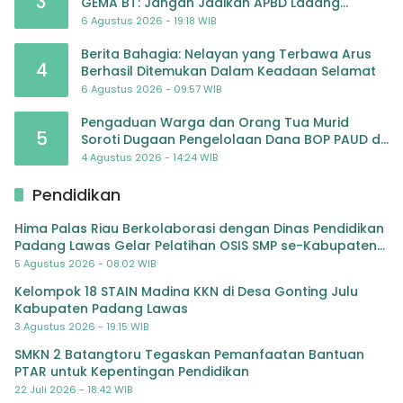
3
GEMA BT: Jangan Jadikan APBD Ladang
Pembiayaan yang Tak Perlu
6 Agustus 2026 - 19:18 WIB
Berita Bahagia: Nelayan yang Terbawa Arus
4
Berhasil Ditemukan Dalam Keadaan Selamat
6 Agustus 2026 - 09:57 WIB
Pengaduan Warga dan Orang Tua Murid
5
Soroti Dugaan Pengelolaan Dana BOP PAUD di
TK Al-Ikhlas Tapanuli Selatan
4 Agustus 2026 - 14:24 WIB
Pendidikan
Hima Palas Riau Berkolaborasi dengan Dinas Pendidikan
Padang Lawas Gelar Pelatihan OSIS SMP se-Kabupaten
Padang Lawas
5 Agustus 2026 - 08:02 WIB
Kelompok 18 STAIN Madina KKN di Desa Gonting Julu
Kabupaten Padang Lawas
3 Agustus 2026 - 19:15 WIB
SMKN 2 Batangtoru Tegaskan Pemanfaatan Bantuan
PTAR untuk Kepentingan Pendidikan
22 Juli 2026 - 18:42 WIB