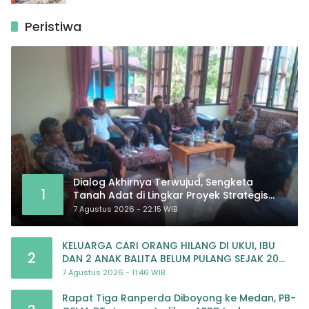
Peristiwa
Dialog Akhirnya Terwujud, Sengketa
1
Tanah Adat di Lingkar Proyek Strategis
Nasional Memasuki Babak Baru
7 Agustus 2026 - 22:15 WIB
KELUARGA CARI ORANG HILANG DI UKUI, IBU
2
DAN 2 ANAK BALITA BELUM PULANG SEJAK 20
JULI 2026
7 Agustus 2026 - 11:46 WIB
Rapat Tiga Ranperda Diboyong ke Medan, PB-