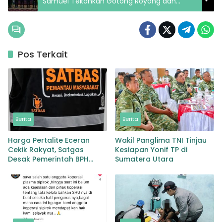
Samuel Tekankan Gotong Royong dan
Pemanfaatan Tekhnologi
Pos Terkait
Berita
Berita
Harga Pertalite Eceran
Wakil Panglima TNI Tinjau
Cekik Rakyat, Satgas
Kesiapan Yonif TP di
Desak Pemerintah BPH
Sumatera Utara
Migas Turun Tangan