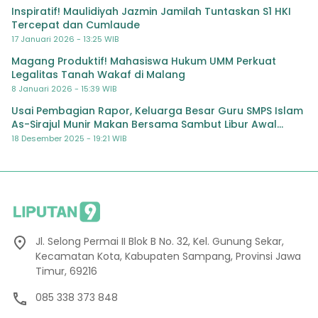
Inspiratif! Maulidiyah Jazmin Jamilah Tuntaskan S1 HKI
Tercepat dan Cumlaude
17 Januari 2026 - 13:25 WIB
Magang Produktif! Mahasiswa Hukum UMM Perkuat
Legalitas Tanah Wakaf di Malang
8 Januari 2026 - 15:39 WIB
Usai Pembagian Rapor, Keluarga Besar Guru SMPS Islam
As-Sirajul Munir Makan Bersama Sambut Libur Awal
Semester
18 Desember 2025 - 19:21 WIB
Jl. Selong Permai II Blok B No. 32, Kel. Gunung Sekar,
Kecamatan Kota, Kabupaten Sampang, Provinsi Jawa
Timur, 69216
085 338 373 848