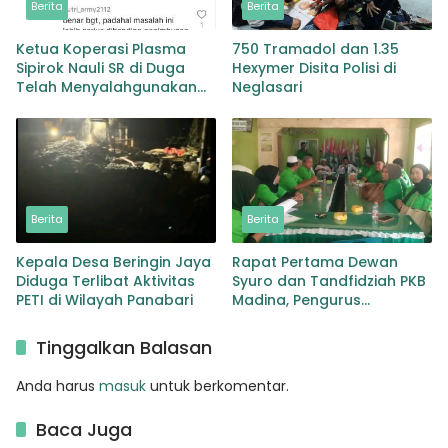
Berita
Berita
Ketua Koperasi Plasma
750 Tramadol dan 1.35
Sipirok Nauli SR di Duga
Hexymer Disita Polisi di
Telah Menyalahgunakan
Neglasari
Wewenangnya
Berita
Berita
Kepala Desa Beringin Jaya
Rapat Pertama Dewan
Diduga Terlibat Aktivitas
Syuro dan Tandfidziah PKB
PETI di Wilayah Panabari
Madina, Pengurus
Kecamatan kita selama ini
adalah Tokoh
Tinggalkan Balasan
Anda harus
masuk
untuk berkomentar.
Baca Juga