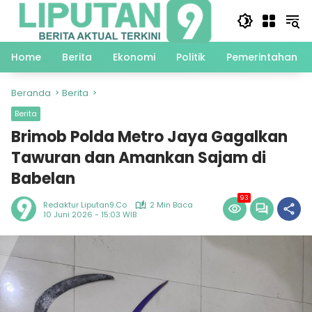
Langsung
ke
konten
Home
Berita
Ekonomi
Politik
Pemerintahan
Beranda
Berita
Berita
Brimob Polda Metro Jaya Gagalkan
Tawuran dan Amankan Sajam di
Babelan
93
Redaktur Liputan9.co
2 Min Baca
10 Juni 2026 - 15:03 WIB