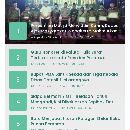
Peresmian Masjid Muhyiddin Karim, Kades
1
Ajak Masyarakat Wonokerto Makmurkan
Masjid
4 Agustus 2024 - 00:35 WIB
3252
Guru Honorer di Paluta Tulis Surat
2
Terbuka kepada Presiden Prabowo,
Mohon Keadilan atas Dugaan
17 Juli 2026 - 08:19 WIB
1539
Kriminalisasi
Bupati PMA Lantik Sekda dan Tiga Kepala
3
Dinas Defenitif Ini orangnya
18 Juni 2026 - 13:14 WIB
1517
Siapa Bermain ? GTT Belasan Tahun
4
Mengabdi, Kini Dikeluarkan Sepihak Dari
Dapodik
18 Februari 2025 - 18:31 WIB
1484
Baru Menjabat ! Lurah Polagan Gelar Buka
5
Puasa Bersama
14 Maret 2025 - 17:44 WIB
1444