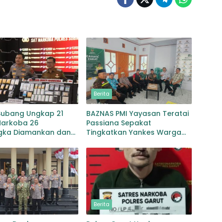
Berita
 Subang Ungkap 21
BAZNAS PMI Yayasan Teratai
Narkoba 26
Passiana Sepakat
gka Diamankan dan
Tingkatkan Yankes Warga
6 Gram Disita
Miskin Selayar
Berita