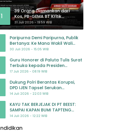
39 Orang Diamankan dari
1
Kos, PB-GEMA BT Kritik
Pengawasan: Jangan Tunggu
31 Juli 2026 - 19:59 WIB
Masyarakat Bergerak Baru
Negara Bertindak
Paripurna Demi Paripurna, Publik
Bertanya: Ke Mana Wakil Wali
Kota Padangsidimpuan?
30 Juli 2026 - 15:05 WIB
Guru Honorer di Paluta Tulis Surat
Terbuka kepada Presiden
Prabowo, Mohon Keadilan atas
17 Juli 2026 - 08:19 WIB
Dugaan Kriminalisasi
Dukung Polri Berantas Korupsi,
DPD IJEN Tapsel Serukan
Pengawalan Kasus Mantan
14 Juli 2026 - 22:03 WIB
Jampidsus hingga Tuntas
KAYU TAK BERJEJAK DI PT BEEST:
SAMPAI KAPAN BUMI TAPTENG
DIKORBANKAN DEMI KEUNTUNGAN?
14 Juli 2026 - 12:22 WIB
KETUA DPW SUMUT IJEN DESAK APH
TINDAK TEGA
ndidikan