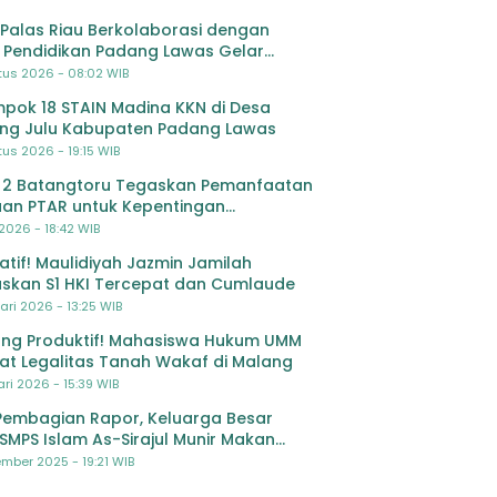
Palas Riau Berkolaborasi dengan
 Pendidikan Padang Lawas Gelar
ihan OSIS SMP se-Kabupaten Padang
tus 2026 - 08:02 WIB
s
pok 18 STAIN Madina KKN di Desa
ing Julu Kabupaten Padang Lawas
us 2026 - 19:15 WIB
 2 Batangtoru Tegaskan Pemanfaatan
an PTAR untuk Kepentingan
dikan
 2026 - 18:42 WIB
ratif! Maulidiyah Jazmin Jamilah
skan S1 HKI Tercepat dan Cumlaude
ari 2026 - 13:25 WIB
ng Produktif! Mahasiswa Hukum UMM
at Legalitas Tanah Wakaf di Malang
ri 2026 - 15:39 WIB
Pembagian Rapor, Keluarga Besar
SMPS Islam As-Sirajul Munir Makan
ma Sambut Libur Awal Semester
mber 2025 - 19:21 WIB