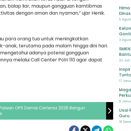
n, balap liar, maupun gangguan kamtibmas
Hima 
tivitas dengan aman dan nyaman,” ujar Henik.
Dinas
Pelat
5 Agus
Lawa
Kelom
Gont
u para orang tua untuk meningkatkan
3 Agust
k-anak, terutama pada malam hingga dini hari.
SMKN
mengetahui adanya potensi gangguan
Bantu
a melalui Call Center Polri 110 agar dapat
Pendi
22 Juli
Inspi
Tunta
17 Janu
Maga
Perku
8 Janua
 Polwan OPS Damai Cartensz 2026 Bangun
Usai 
s
Guru 
Bersa
18 Dese