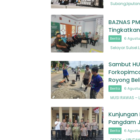
Subang,liputan
BAZNAS PMI
Tingkatkan
Berita
6 Agustu
Selayar.Sulsel.
Sambut HUT
Forkopimc
Royong Bel
Berita
6 Agustu
MUSI RAWAS – L
Kunjungan 
Pangdam Ja
Berita
6 Agustu
DEPOK – LIPUTAN