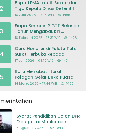
Bupati PMA Lantik Sekda dan
2
Tiga Kepala Dinas Defenitif Ini
orangnya
18 Juni 2026 - 13:14 WIB
1495
Siapa Bermain ? GTT Belasan
3
Tahun Mengabdi, Kini
Dikeluarkan Sepihak Dari
18 Februari 2025 - 18:31 WIB
1476
Dapodik
Guru Honorer di Paluta Tulis
4
Surat Terbuka kepada
Presiden Prabowo, Mohon
17 Juli 2026 - 08:19 WIB
1471
Keadilan atas Dugaan
Kriminalisasi
Baru Menjabat ! Lurah
5
Polagan Gelar Buka Puasa
Bersama
14 Maret 2025 - 17:44 WIB
1433
emerintahan
Syarat Pendidikan Calon DPR
Digugat ke Mahkamah
Konstitusi
5 Agustus 2026 - 08:51 WIB