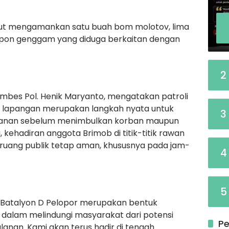
rut mengamankan satu buah bom molotov, lima
elepon genggam yang diduga berkaitan dengan
2
mbes Pol. Henik Maryanto, mengatakan patroli
di lapangan merupakan langkah nyata untuk
3
anan sebelum menimbulkan korban maupun
kehadiran anggota Brimob di titik-titik rawan
 ruang publik tetap aman, khususnya pada jam-
4
5
l Batalyon D Pelopor merupakan bentuk
dalam melindungi masyarakat dari potensi
Pe
alanan. Kami akan terus hadir di tengah