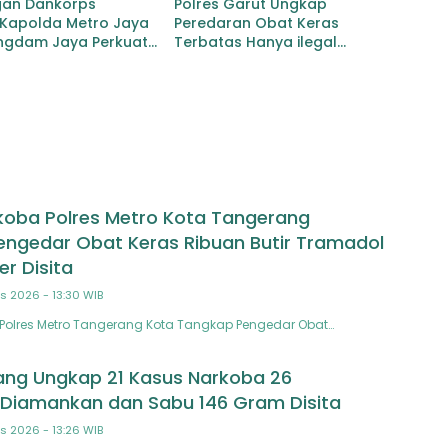
gan Dankorps
Polres Garut Ungkap
,Kapolda Metro Jaya
Peredaran Obat Keras
ngdam Jaya Perkuat
Terbatas Hanya ilegal
tas TNI – Polri
Ratusan Butir dan Dua
Orang Berhasil Diamankan
koba Polres Metro Kota Tangerang
ngedar Obat Keras Ribuan Butir Tramadol
r Disita
s 2026 - 13:30 WIB
Polres Metro Tangerang Kota Tangkap Pengedar Obat…
ang Ungkap 21 Kasus Narkoba 26
Diamankan dan Sabu 146 Gram Disita
s 2026 - 13:26 WIB