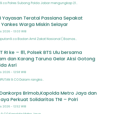
9.co Polres Subang Polda Jabar mengungkap 21…
 Yayasan Teratai Passiana Sepakat
 Yankes Warga Miskin Selayar
s 2026 - 13:03 WIB
Liputan9.co Badan Amil Zakat Nasional ( Baznas…
 RI ke – 81, Polsek BTS Ulu bersama
am dan Karang Taruna Gelar Aksi Gotong
ida Asri
s 2026 - 12:58 WIB
IPUTAN 9.CO Dalam rangka…
Dankorps Brimob,Kapolda Metro Jaya dan
ya Perkuat Solidaritas TNI – Polri
s 2026 - 12:52 WIB
 9.CO Kapolda Metro Jaya…