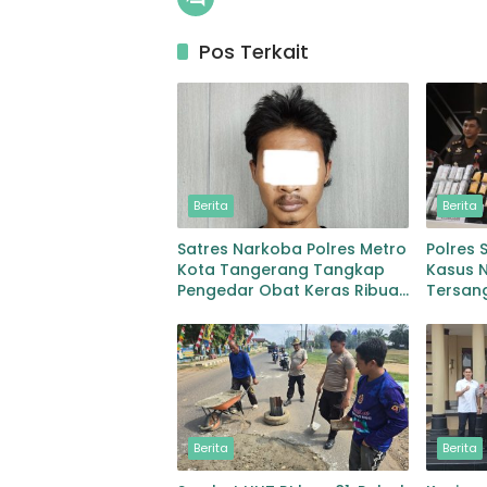
Pos Terkait
Berita
Berita
Satres Narkoba Polres Metro
Polres
Kota Tangerang Tangkap
Kasus 
Pengedar Obat Keras Ribuan
Tersan
Butir Tramadol dan Hexymer
Sabu 14
Disita
Berita
Berita