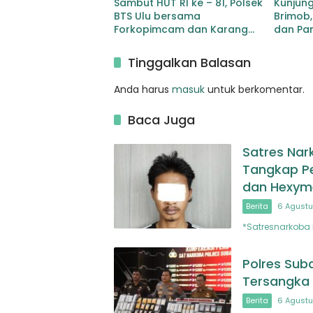
Sambut HUT RI ke – 81, Polsek
Kunjun
BTS Ulu bersama
Brimob
Forkopimcam dan Karang
dan Pa
Taruna Gelar Aksi Gotong
Solidari
Royong Belida Asri
Tinggalkan Balasan
Anda harus
masuk
untuk berkomentar.
Baca Juga
Satres Nar
Tangkap Pe
dan Hexyme
Berita
6 Agustu
*Satresnarkoba 
Polres Sub
Tersangka 
Berita
6 Agustu