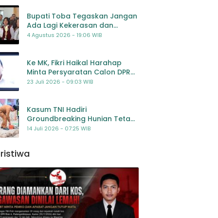
Bupati Toba Tegaskan Jangan
Ada Lagi Kekerasan dan
Bullying Terhadap Anak,
4 Agustus 2026 - 19:06 WIB
Dorong Kolaborasi Seluruh
Pihak
Ke MK, Fikri Haikal Harahap
Minta Persyaratan Calon DPR
Dilengkapi Penilaian
23 Juli 2026 - 09:03 WIB
Kompetensi
Kasum TNI Hadiri
Groundbreaking Hunian Tetap
Pascabencana di
14 Juli 2026 - 07:25 WIB
Padangsidimpuan, Harapan
Baru bagi Penyintas
ristiwa