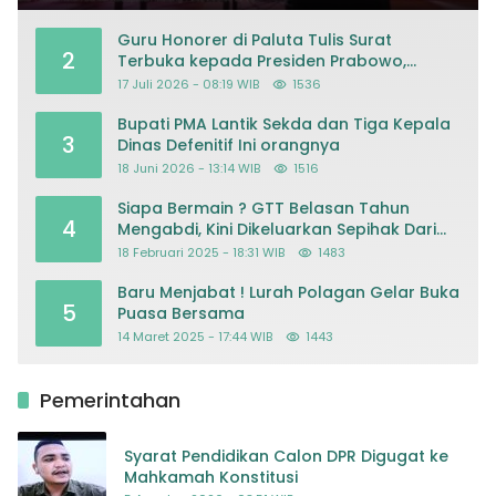
Guru Honorer di Paluta Tulis Surat
2
Terbuka kepada Presiden Prabowo,
Mohon Keadilan atas Dugaan
17 Juli 2026 - 08:19 WIB
1536
Kriminalisasi
Bupati PMA Lantik Sekda dan Tiga Kepala
3
Dinas Defenitif Ini orangnya
18 Juni 2026 - 13:14 WIB
1516
Siapa Bermain ? GTT Belasan Tahun
4
Mengabdi, Kini Dikeluarkan Sepihak Dari
Dapodik
18 Februari 2025 - 18:31 WIB
1483
Baru Menjabat ! Lurah Polagan Gelar Buka
5
Puasa Bersama
14 Maret 2025 - 17:44 WIB
1443
Pemerintahan
Syarat Pendidikan Calon DPR Digugat ke
Mahkamah Konstitusi