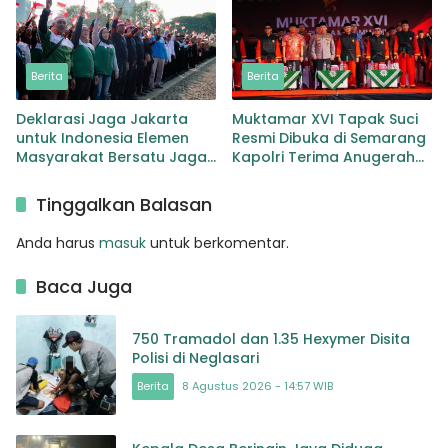
Berita
Berita
Deklarasi Jaga Jakarta
Muktamar XVI Tapak Suci
untuk Indonesia Elemen
Resmi Dibuka di Semarang
Masyarakat Bersatu Jaga
Kapolri Terima Anugerah
Keamanan dan Persatuan
Anggota Kehormatan
Tinggalkan Balasan
Anda harus
masuk
untuk berkomentar.
Baca Juga
750 Tramadol dan 1.35 Hexymer Disita
Polisi di Neglasari
Berita
8 Agustus 2026 - 14:57 WIB