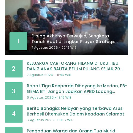
Dialog Akhirnya Terwujud, Sengketa
1
Tanah Adat di Lingkar Proyek Strategis
Nasional Memasuki Babak Baru
7 Agustus 2026 - 22:15 WIB
KELUARGA CARI ORANG HILANG DI UKUI, IBU
2
DAN 2 ANAK BALITA BELUM PULANG SEJAK 20
JULI 2026
7 Agustus 2026 - 11:46 WIB
Rapat Tiga Ranperda Diboyong ke Medan, PB-
3
GEMA BT: Jangan Jadikan APBD Ladang
Pembiayaan yang Tak Perlu
6 Agustus 2026 - 19:18 WIB
Berita Bahagia: Nelayan yang Terbawa Arus
4
Berhasil Ditemukan Dalam Keadaan Selamat
6 Agustus 2026 - 09:57 WIB
Pengaduan Warga dan Orang Tua Murid