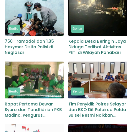
Berita
Berita
750 Tramadol dan 1.35
Kepala Desa Beringin Jaya
Hexymer Disita Polisi di
Diduga Terlibat Aktivitas
Neglasari
PETI di Wilayah Panabari
Berita
Berita
Rapat Pertama Dewan
Tim Penyidik Polres Selayar
Syuro dan Tandfidziah PKB
dan BKO Dit Polairud Polda
Madina, Pengurus
Sulsel Resmi Naikkan
Kecamatan kita selama ini
Status KLM Nurul Salsa ke
adalah Tokoh
Tahap Penyidikan