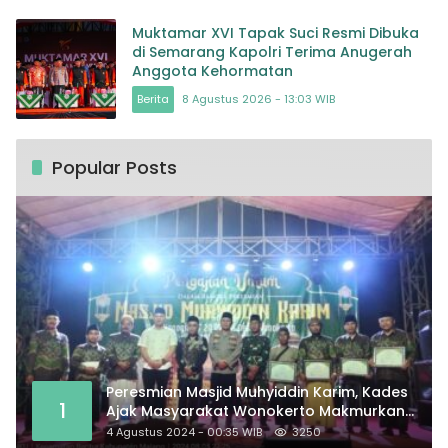
Muktamar XVI Tapak Suci Resmi Dibuka
di Semarang Kapolri Terima Anugerah
Anggota Kehormatan
Berita
8 Agustus 2026 - 13:03 WIB
Popular Posts
Peresmian Masjid Muhyiddin Karim, Kades
1
Ajak Masyarakat Wonokerto Makmurkan
Masjid
4 Agustus 2024 - 00:35 WIB
3250