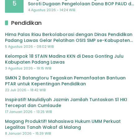
5
Soroti Dugaan Pengelolaan Dana BOP PAUD di
TK Al-Ikhlas Tapanuli Selatan
4 Agustus 2026 - 14:24 WIB
Pendidikan
Hima Palas Riau Berkolaborasi dengan Dinas Pendidikan
Padang Lawas Gelar Pelatihan OSIS SMP se-Kabupaten
Padang Lawas
5 Agustus 2026 - 08:02 WIB
Kelompok 18 STAIN Madina KKN di Desa Gonting Julu
Kabupaten Padang Lawas
3 Agustus 2026 - 19:15 WIB
SMKN 2 Batangtoru Tegaskan Pemanfaatan Bantuan
PTAR untuk Kepentingan Pendidikan
22 Juli 2026 - 18:42 WIB
Inspiratif! Maulidiyah Jazmin Jamilah Tuntaskan S1 HKI
Tercepat dan Cumlaude
17 Januari 2026 - 13:25 WIB
Magang Produktif! Mahasiswa Hukum UMM Perkuat
Legalitas Tanah Wakaf di Malang
8 Januari 2026 - 15:39 WIB