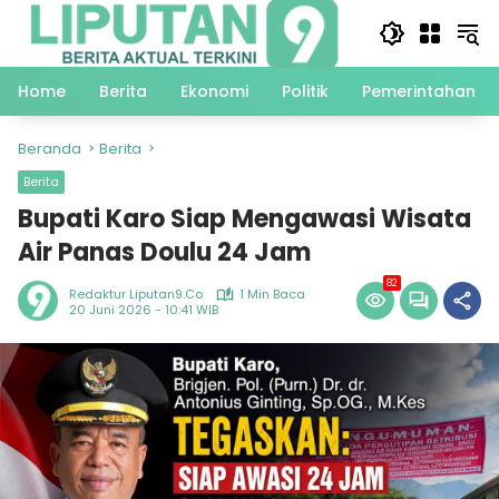
Langsung
ke
konten
Home
Berita
Ekonomi
Politik
Pemerintahan
Beranda
Berita
Berita
Bupati Karo Siap Mengawasi Wisata
Air Panas Doulu 24 Jam
82
Redaktur Liputan9.co
1 Min Baca
20 Juni 2026 - 10:41 WIB