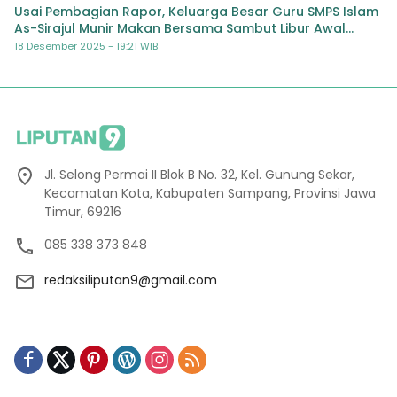
Usai Pembagian Rapor, Keluarga Besar Guru SMPS Islam
As-Sirajul Munir Makan Bersama Sambut Libur Awal
Semester
18 Desember 2025 - 19:21 WIB
Jl. Selong Permai II Blok B No. 32, Kel. Gunung Sekar,
Kecamatan Kota, Kabupaten Sampang, Provinsi Jawa
Timur, 69216
085 338 373 848
redaksiliputan9@gmail.com