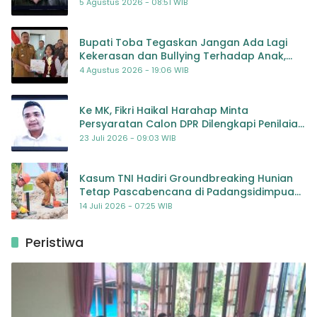
5 Agustus 2026 - 08:51 WIB
Bupati Toba Tegaskan Jangan Ada Lagi
Kekerasan dan Bullying Terhadap Anak,
Dorong Kolaborasi Seluruh Pihak
4 Agustus 2026 - 19:06 WIB
Ke MK, Fikri Haikal Harahap Minta
Persyaratan Calon DPR Dilengkapi Penilaian
Kompetensi
23 Juli 2026 - 09:03 WIB
Kasum TNI Hadiri Groundbreaking Hunian
Tetap Pascabencana di Padangsidimpuan,
Harapan Baru bagi Penyintas
14 Juli 2026 - 07:25 WIB
Peristiwa