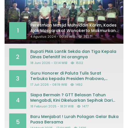
Peresmian Masjid Muhyiddin Karim, Kades
1
Ajak Masyarakat Wonokerto Makmurkan
Masjid
4 Agustus 2024 - 00:35 WIB
3237
Bupati PMA Lantik Sekda dan Tiga Kepala
2
Dinas Defenitif Ini orangnya
18 Juni 2026 - 13:14 WIB
1502
Guru Honorer di Paluta Tulis Surat
3
Terbuka kepada Presiden Prabowo,
Mohon Keadilan atas Dugaan
17 Juli 2026 - 08:19 WIB
1492
Kriminalisasi
Siapa Bermain ? GTT Belasan Tahun
4
Mengabdi, Kini Dikeluarkan Sepihak Dari
Dapodik
18 Februari 2025 - 18:31 WIB
1477
Baru Menjabat ! Lurah Polagan Gelar Buka
5
Puasa Bersama