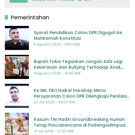
14 Maret 2025 - 17:44 WIB
1436
Pemerintahan
Syarat Pendidikan Calon DPR Digugat ke
Mahkamah Konstitusi
5 Agustus 2026 - 08:51 WIB
Bupati Toba Tegaskan Jangan Ada Lagi
Kekerasan dan Bullying Terhadap Anak,
Dorong Kolaborasi Seluruh Pihak
4 Agustus 2026 - 19:06 WIB
Ke MK, Fikri Haikal Harahap Minta
Persyaratan Calon DPR Dilengkapi Penilaian
Kompetensi
23 Juli 2026 - 09:03 WIB
Kasum TNI Hadiri Groundbreaking Hunian
Tetap Pascabencana di Padangsidimpuan,
Harapan Baru bagi Penyintas
14 Juli 2026 - 07:25 WIB