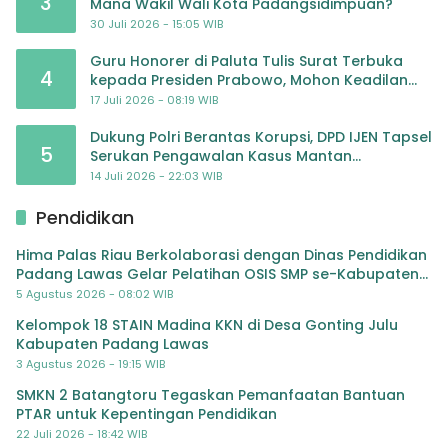
3
Mana Wakil Wali Kota Padangsidimpuan?
30 Juli 2026 - 15:05 WIB
Guru Honorer di Paluta Tulis Surat Terbuka
4
kepada Presiden Prabowo, Mohon Keadilan
atas Dugaan Kriminalisasi
17 Juli 2026 - 08:19 WIB
Dukung Polri Berantas Korupsi, DPD IJEN Tapsel
5
Serukan Pengawalan Kasus Mantan
Jampidsus hingga Tuntas
14 Juli 2026 - 22:03 WIB
Pendidikan
Hima Palas Riau Berkolaborasi dengan Dinas Pendidikan
Padang Lawas Gelar Pelatihan OSIS SMP se-Kabupaten
Padang Lawas
5 Agustus 2026 - 08:02 WIB
Kelompok 18 STAIN Madina KKN di Desa Gonting Julu
Kabupaten Padang Lawas
3 Agustus 2026 - 19:15 WIB
SMKN 2 Batangtoru Tegaskan Pemanfaatan Bantuan
PTAR untuk Kepentingan Pendidikan
22 Juli 2026 - 18:42 WIB