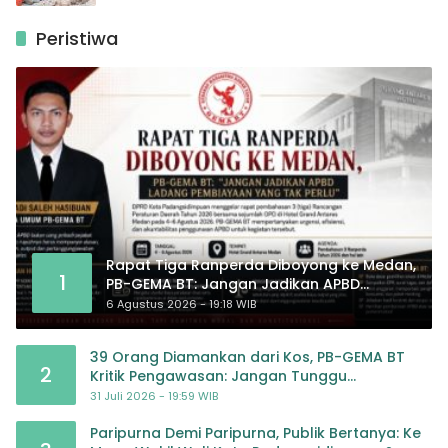
Peristiwa
Rapat Tiga Ranperda Diboyong ke Medan,
1
PB-GEMA BT: Jangan Jadikan APBD
Ladang Pembiayaan yang Tak Perlu
6 Agustus 2026 - 19:18 WIB
39 Orang Diamankan dari Kos, PB-GEMA BT
2
Kritik Pengawasan: Jangan Tunggu
Masyarakat Bergerak Baru Negara Bertindak
31 Juli 2026 - 19:59 WIB
Paripurna Demi Paripurna, Publik Bertanya: Ke