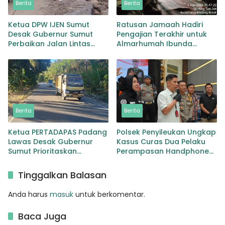
Berita
Berita
Ketua DPW IJEN Sumut
Ratusan Jamaah Hadiri
Desak Gubernur Sumut
Pengajian Terakhir untuk
Perbaikan Jalan Lintas
Almarhumah Ibunda
Provinsi Jembatan Merah
Kepala BKD Padang Lawas
Lingga Bayu
Berita
Berita
Ketua PERTADAPAS Padang
Polsek Penyileukan Ungkap
Lawas Desak Gubernur
Kasus Curas Dua Pelaku
Sumut Prioritaskan
Perampasan Handphone
Pelebaran Jalan Provinsi
Pelajar Ditangkap
Sibuhuan–Gunungtua
Tinggalkan Balasan
Anda harus
masuk
untuk berkomentar.
Baca Juga