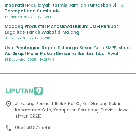
Inspiratif! Maulidiyah Jazmin Jamilah Tuntaskan S1 HKI
Tercepat dan Cumlaude
17 Januari 2026 - 13:25 WIB
Magang Produktif! Mahasiswa Hukum UMM Perkuat
Legalitas Tanah Wakaf di Malang
8 Januari 2026 - 15:39 WIB
Usai Pembagian Rapor, Keluarga Besar Guru SMPS Islam
As-Sirajul Munir Makan Bersama Sambut Libur Awal
Semester
18 Desember 2025 - 19:21 WIB
Jl. Selong Permai II Blok B No. 32, Kel. Gunung Sekar,
Kecamatan Kota, Kabupaten Sampang, Provinsi Jawa
Timur, 69216
085 338 373 848