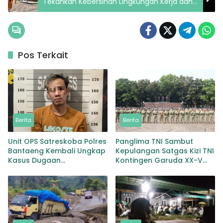
Tekankan Kebersihan Lingkungan Kerja dan
Percepatan Realisasi Kegiatan
Pos Terkait
Berita
Berita
Unit OPS Satreskoba Polres
Panglima TNI Sambut
Bantaeng Kembali Ungkap
Kepulangan Satgas Kizi TNI
Kasus Dugaan
Kontingen Garuda XX-V
Penyalahgunaan
MONUSCO
Peredaran Narkotika Jenis
Sabu