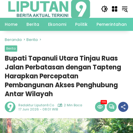
Langsung
ke
konten
Home
Berita
Ekonomi
Politik
Pemerintahan
Beranda
Berita
Berita
Bupati Tapanuli Utara Tinjau Ruas
Jalan Perbatasan dengan Tapteng
Harapkan Percepatan
Pembangunan Akses Penghubung
Antar Wilayah
155
Redaktur Liputan9.co
2 Min Baca
17 Juni 2026 - 08:01 WIB