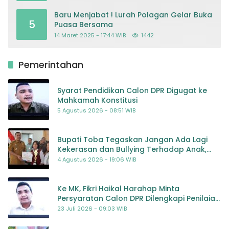
Baru Menjabat ! Lurah Polagan Gelar Buka
5
Puasa Bersama
14 Maret 2025 - 17:44 WIB
1442
Pemerintahan
Syarat Pendidikan Calon DPR Digugat ke
Mahkamah Konstitusi
5 Agustus 2026 - 08:51 WIB
Bupati Toba Tegaskan Jangan Ada Lagi
Kekerasan dan Bullying Terhadap Anak,
Dorong Kolaborasi Seluruh Pihak
4 Agustus 2026 - 19:06 WIB
Ke MK, Fikri Haikal Harahap Minta
Persyaratan Calon DPR Dilengkapi Penilaian
Kompetensi
23 Juli 2026 - 09:03 WIB