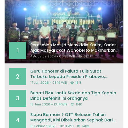
Peresmian Masjid Muhyiddin Karim, Kades
1
Ajak Masyarakat Wonokerto Makmurkan
Masjid
4 Agustus 2024 - 00:35 WIB
3247
Guru Honorer di Paluta Tulis Surat
2
Terbuka kepada Presiden Prabowo,
Mohon Keadilan atas Dugaan
17 Juli 2026 - 08:19 WIB
1518
Kriminalisasi
Bupati PMA Lantik Sekda dan Tiga Kepala
3
Dinas Defenitif Ini orangnya
18 Juni 2026 - 13:14 WIB
1510
Siapa Bermain ? GTT Belasan Tahun
4
Mengabdi, Kini Dikeluarkan Sepihak Dari
Dapodik
18 Februari 2025 - 18:31 WIB
1482