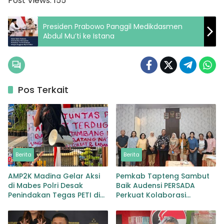
Post Views:
155
Presiden Prabowo Panggil Medikdasmen
Abdul Mu’ti ke Istana
Pos Terkait
Berita
Berita
AMP2K Madina Gelar Aksi
Pemkab Tapteng Sambut
di Mabes Polri Desak
Baik Audensi PERSADA
Penindakan Tegas PETI di
Perkuat Kolaborasi
Lingga Bayu dan Batang
Pemulihan Pascabencana
Natal
dan Pebgaruutamaan
Inklusi