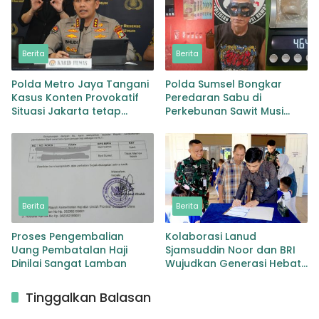
Berita
Berita
Polda Metro Jaya Tangani
Polda Sumsel Bongkar
Kasus Konten Provokatif
Peredaran Sabu di
Situasi Jakarta tetap
Perkebunan Sawit Musi
Kondusif
Rawas Pengedar di Bekuk
dengan Barang Bukti Sabu
dan Timbangan
Berita
Berita
Proses Pengembalian
Kolaborasi Lanud
Uang Pembatalan Haji
Sjamsuddin Noor dan BRI
Dinilai Sangat Lamban
Wujudkan Generasi Hebat
Renovasi TK Angkasa 3
Hadirkan Harapan bagi
Tinggalkan Balasan
masa depan Bangsa