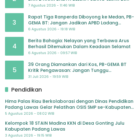
JULI 2026
7 Agustus 2026 - 11:46 WIB
Rapat Tiga Ranperda Diboyong ke Medan, PB-
3
GEMA BT: Jangan Jadikan APBD Ladang
Pembiayaan yang Tak Perlu
6 Agustus 2026 - 19:18 WIB
Berita Bahagia: Nelayan yang Terbawa Arus
4
Berhasil Ditemukan Dalam Keadaan Selamat
6 Agustus 2026 - 09:57 WIB
39 Orang Diamankan dari Kos, PB-GEMA BT
5
Kritik Pengawasan: Jangan Tunggu
Masyarakat Bergerak Baru Negara Bertindak
31 Juli 2026 - 19:59 WIB
Pendidikan
Hima Palas Riau Berkolaborasi dengan Dinas Pendidikan
Padang Lawas Gelar Pelatihan OSIS SMP se-Kabupaten
Padang Lawas
5 Agustus 2026 - 08:02 WIB
Kelompok 18 STAIN Madina KKN di Desa Gonting Julu
Kabupaten Padang Lawas
3 Agustus 2026 - 19:15 WIB