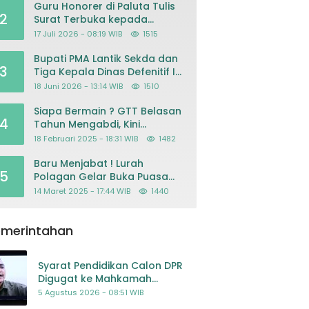
Guru Honorer di Paluta Tulis
2
Surat Terbuka kepada
Presiden Prabowo, Mohon
17 Juli 2026 - 08:19 WIB
1515
Keadilan atas Dugaan
Kriminalisasi
Bupati PMA Lantik Sekda dan
3
Tiga Kepala Dinas Defenitif Ini
orangnya
18 Juni 2026 - 13:14 WIB
1510
Siapa Bermain ? GTT Belasan
4
Tahun Mengabdi, Kini
Dikeluarkan Sepihak Dari
18 Februari 2025 - 18:31 WIB
1482
Dapodik
Baru Menjabat ! Lurah
5
Polagan Gelar Buka Puasa
Bersama
14 Maret 2025 - 17:44 WIB
1440
emerintahan
Syarat Pendidikan Calon DPR
Digugat ke Mahkamah
Konstitusi
5 Agustus 2026 - 08:51 WIB