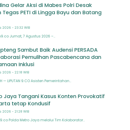
na Gelar Aksi di Mabes Polri Desak
 Tegas PETI di Lingga Bayu dan Batang
s 2026 - 23:32 WIB
n9.co Jumat, 7 Agustus 2026 –…
pteng Sambut Baik Audensi PERSADA
laborasi Pemulihan Pascabencana dan
maan Inklusi
s 2026 - 22:18 WIB
 — LIPUTAN 9.CO Asisten Pemerintahan…
o Jaya Tangani Kasus Konten Provokatif
arta tetap Kondusif
s 2026 - 21:28 WIB
9.co Polda Metro Jaya melalui Tim Kolaborator…