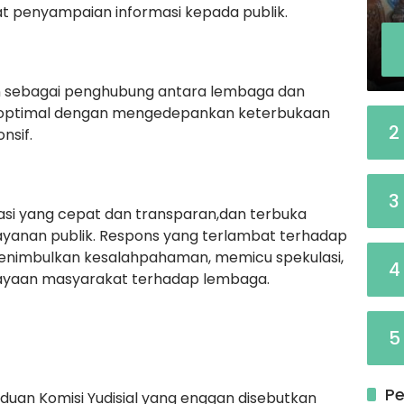
at penyampaian informasi kepada publik.
 sebagai penghubung antara lembaga dan
a optimal dengan mengedepankan keterbukaan
2
nsif.
3
si yang cepat dan transparan,dan terbuka
ayanan publik. Respons yang terlambat terhadap
menimbulkan kesalahpahaman, memicu spekulasi,
4
ayaan masyarakat terhadap lembaga.
5
Pe
uan Komisi Yudisial yang enggan disebutkan