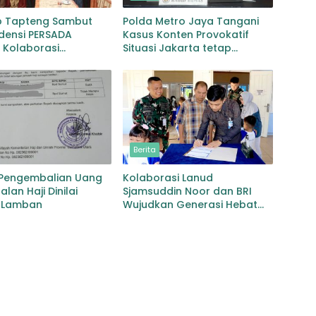
 Tapteng Sambut
Polda Metro Jaya Tangani
densi PERSADA
Kasus Konten Provokatif
 Kolaborasi
Situasi Jakarta tetap
han Pascabencana
Kondusif
bgaruutamaan Inklusi
Berita
 Pengembalian Uang
Kolaborasi Lanud
lan Haji Dinilai
Sjamsuddin Noor dan BRI
 Lamban
Wujudkan Generasi Hebat
Renovasi TK Angkasa 3
Hadirkan Harapan bagi
masa depan Bangsa