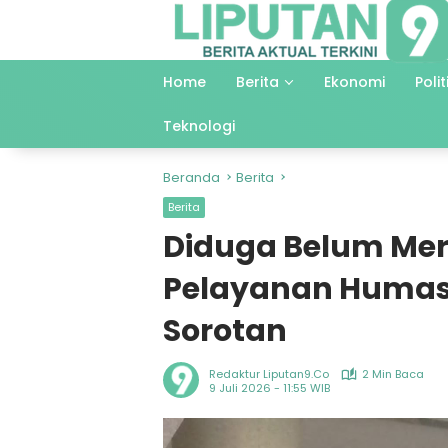
Langsung
ke
konten
Home
Berita
Ekonomi
Polit
Teknologi
Beranda
Berita
Berita
Diduga Belum Mer
Pelayanan Humas 
Sorotan
Redaktur Liputan9.co
2 Min Baca
9 Juli 2026 - 11:55 WIB