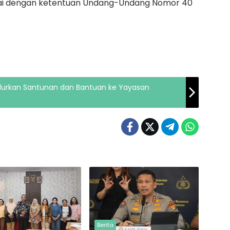
ai dengan ketentuan Undang-Undang Nomor 40
lurkan Santunan dan Bantuan ke Yayasan
Berita