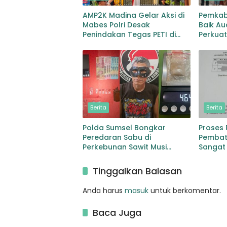
AMP2K Madina Gelar Aksi di
Pemkab
Mabes Polri Desak
Baik Au
Penindakan Tegas PETI di
Perkuat
Lingga Bayu dan Batang
Pemuli
Natal
dan Pe
Berita
Berita
Polda Sumsel Bongkar
Proses
Peredaran Sabu di
Pembata
Perkebunan Sawit Musi
Sangat
Rawas Pengedar di Bekuk
dengan Barang Bukti Sabu
Tinggalkan Balasan
dan Timbangan
Anda harus
masuk
untuk berkomentar.
Baca Juga