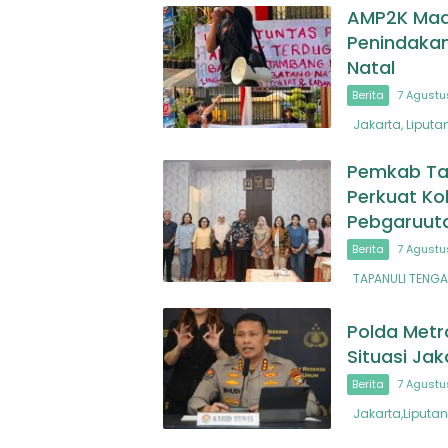
AMP2K Madi
Penindakan
Natal
Berita
7 Agustu
Jakarta, Liputa
Pemkab Ta
Perkuat Ko
Pebgaruuta
Berita
7 Agustu
TAPANULI TENGAH
Polda Metr
Situasi Jak
Berita
7 Agustu
Jakarta,Liputan