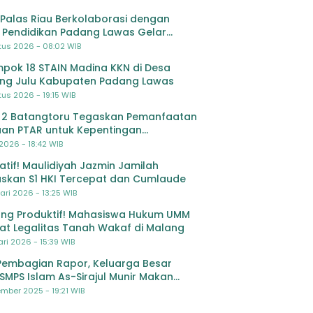
Palas Riau Berkolaborasi dengan
 Pendidikan Padang Lawas Gelar
ihan OSIS SMP se-Kabupaten Padang
tus 2026 - 08:02 WIB
s
pok 18 STAIN Madina KKN di Desa
ing Julu Kabupaten Padang Lawas
us 2026 - 19:15 WIB
 2 Batangtoru Tegaskan Pemanfaatan
an PTAR untuk Kepentingan
dikan
 2026 - 18:42 WIB
ratif! Maulidiyah Jazmin Jamilah
skan S1 HKI Tercepat dan Cumlaude
ari 2026 - 13:25 WIB
ng Produktif! Mahasiswa Hukum UMM
at Legalitas Tanah Wakaf di Malang
ri 2026 - 15:39 WIB
Pembagian Rapor, Keluarga Besar
SMPS Islam As-Sirajul Munir Makan
ma Sambut Libur Awal Semester
mber 2025 - 19:21 WIB