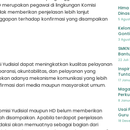
erupakan pegawai di lingkungan Komisi
Hima 
idak memberikan penjelasan lebih lanjut
Dinas
ggapan terhadap konfirmasi yang disampaikan
Pelat
5 Agus
Lawa
Kelom
Gont
3 Agust
SMKN
Bantu
Pendi
22 Juli
i Yudisial dapat meningkatkan kualitas pelayanan
Inspi
sparansi, akuntabilitas, dan pelayanan yang
Tunta
pkan adanya mekanisme komunikasi yang lebih
17 Janu
nfirmasi dari media maupun masyarakat umum.
Maga
Perku
8 Janua
Usai 
k Komisi Yudisial maupun HD belum memberikan
Guru 
ah disampaikan. Apabila terdapat penjelasan
Bersa
18 Dese
redaksi akan memuatnya sebagai bagian dari