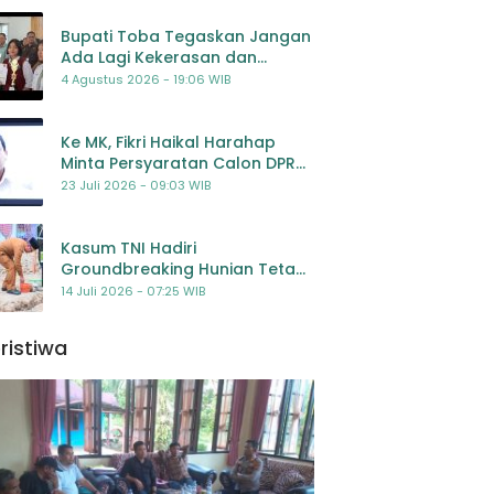
Bupati Toba Tegaskan Jangan
Ada Lagi Kekerasan dan
Bullying Terhadap Anak,
4 Agustus 2026 - 19:06 WIB
Dorong Kolaborasi Seluruh
Pihak
Ke MK, Fikri Haikal Harahap
Minta Persyaratan Calon DPR
Dilengkapi Penilaian
23 Juli 2026 - 09:03 WIB
Kompetensi
Kasum TNI Hadiri
Groundbreaking Hunian Tetap
Pascabencana di
14 Juli 2026 - 07:25 WIB
Padangsidimpuan, Harapan
Baru bagi Penyintas
ristiwa