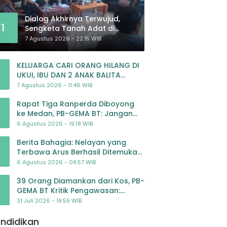
Dialog Akhirnya Terwujud,
1
Sengketa Tanah Adat di
Lingkar Proyek Strategis
7 Agustus 2026 - 22:15 WIB
Nasional Memasuki Babak
Baru
KELUARGA CARI ORANG HILANG DI
UKUI, IBU DAN 2 ANAK BALITA
BELUM PULANG SEJAK 20 JULI 2026
7 Agustus 2026 - 11:46 WIB
Rapat Tiga Ranperda Diboyong
ke Medan, PB-GEMA BT: Jangan
Jadikan APBD Ladang
6 Agustus 2026 - 19:18 WIB
Pembiayaan yang Tak Perlu
Berita Bahagia: Nelayan yang
Terbawa Arus Berhasil Ditemukan
Dalam Keadaan Selamat
6 Agustus 2026 - 09:57 WIB
39 Orang Diamankan dari Kos, PB-
GEMA BT Kritik Pengawasan:
Jangan Tunggu Masyarakat
31 Juli 2026 - 19:59 WIB
Bergerak Baru Negara Bertindak
ndidikan