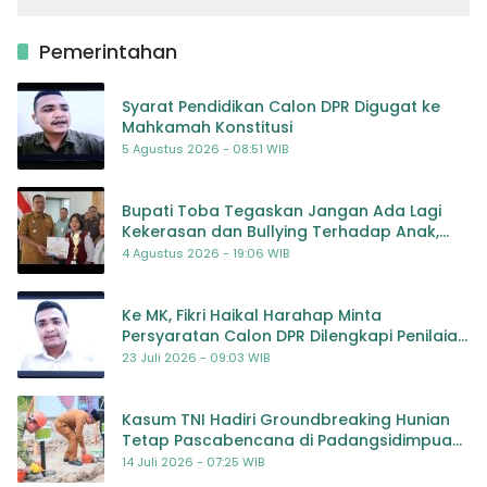
Pemerintahan
Syarat Pendidikan Calon DPR Digugat ke
Mahkamah Konstitusi
5 Agustus 2026 - 08:51 WIB
Bupati Toba Tegaskan Jangan Ada Lagi
Kekerasan dan Bullying Terhadap Anak,
Dorong Kolaborasi Seluruh Pihak
4 Agustus 2026 - 19:06 WIB
Ke MK, Fikri Haikal Harahap Minta
Persyaratan Calon DPR Dilengkapi Penilaian
Kompetensi
23 Juli 2026 - 09:03 WIB
Kasum TNI Hadiri Groundbreaking Hunian
Tetap Pascabencana di Padangsidimpuan,
Harapan Baru bagi Penyintas
14 Juli 2026 - 07:25 WIB