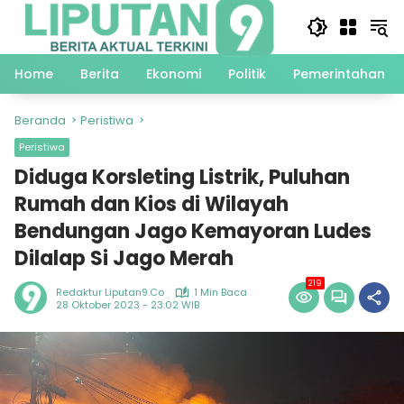
Langsung
ke
konten
Home
Berita
Ekonomi
Politik
Pemerintahan
Beranda
Peristiwa
Peristiwa
Diduga Korsleting Listrik, Puluhan
Rumah dan Kios di Wilayah
Bendungan Jago Kemayoran Ludes
Dilalap Si Jago Merah
219
Redaktur Liputan9.co
1 Min Baca
28 Oktober 2023 - 23:02 WIB