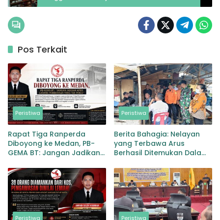
Pos Terkait
Peristiwa
Peristiwa
Rapat Tiga Ranperda
Berita Bahagia: Nelayan
Diboyong ke Medan, PB-
yang Terbawa Arus
GEMA BT: Jangan Jadikan
Berhasil Ditemukan Dalam
APBD Ladang Pembiayaan
Keadaan Selamat
yang Tak Perlu
Peristiwa
Peristiwa