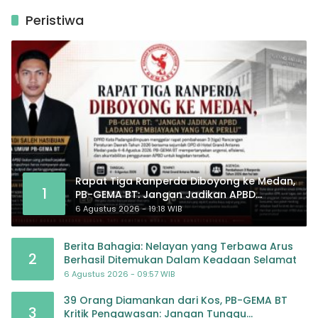
Peristiwa
Rapat Tiga Ranperda Diboyong ke Medan,
1
PB-GEMA BT: Jangan Jadikan APBD
Ladang Pembiayaan yang Tak Perlu
6 Agustus 2026 - 19:18 WIB
Berita Bahagia: Nelayan yang Terbawa Arus
2
Berhasil Ditemukan Dalam Keadaan Selamat
6 Agustus 2026 - 09:57 WIB
39 Orang Diamankan dari Kos, PB-GEMA BT
3
Kritik Pengawasan: Jangan Tunggu