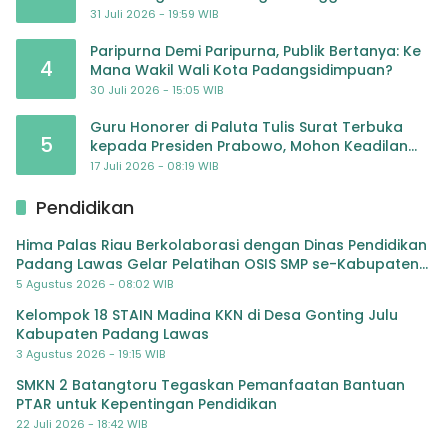
Masyarakat Bergerak Baru Negara Bertindak
31 Juli 2026 - 19:59 WIB
Paripurna Demi Paripurna, Publik Bertanya: Ke
4
Mana Wakil Wali Kota Padangsidimpuan?
30 Juli 2026 - 15:05 WIB
Guru Honorer di Paluta Tulis Surat Terbuka
5
kepada Presiden Prabowo, Mohon Keadilan
atas Dugaan Kriminalisasi
17 Juli 2026 - 08:19 WIB
Pendidikan
Hima Palas Riau Berkolaborasi dengan Dinas Pendidikan
Padang Lawas Gelar Pelatihan OSIS SMP se-Kabupaten
Padang Lawas
5 Agustus 2026 - 08:02 WIB
Kelompok 18 STAIN Madina KKN di Desa Gonting Julu
Kabupaten Padang Lawas
3 Agustus 2026 - 19:15 WIB
SMKN 2 Batangtoru Tegaskan Pemanfaatan Bantuan
PTAR untuk Kepentingan Pendidikan
22 Juli 2026 - 18:42 WIB