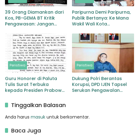
39 Orang Diamankan dari
Paripurna Demi Paripurna,
Kos, PB-GEMA BT Kritik
Publik Bertanya: Ke Mana
Pengawasan: Jangan
Wakil Wali Kota
Tunggu Masyarakat
Padangsidimpuan?
Bergerak Baru Negara
Bertindak
Peristiwa
Peristiwa
Guru Honorer di Paluta
Dukung Polri Berantas
Tulis Surat Terbuka
Korupsi, DPD IJEN Tapsel
kepada Presiden Prabowo,
Serukan Pengawalan
Mohon Keadilan atas
Kasus Mantan Jampidsus
Dugaan Kriminalisasi
hingga Tuntas
Tinggalkan Balasan
Anda harus
masuk
untuk berkomentar.
Baca Juga