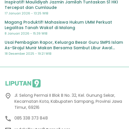
Inspiratif! Maulidiyah Jazmin Jamilah Tuntaskan S1 HKI
Tercepat dan Cumlaude
17 Januari 2026 - 13:25 WIB
Magang Produktif! Mahasiswa Hukum UMM Perkuat
Legalitas Tanah Wakaf di Malang
8 Januari 2026 - 15:39 WIB
Usai Pembagian Rapor, Keluarga Besar Guru SMPS Islam
As-Sirajul Munir Makan Bersama Sambut Libur Awal
Semester
18 Desember 2025 - 19:21 WIB
Jl. Selong Permai II Blok B No. 32, Kel. Gunung Sekar,
Kecamatan Kota, Kabupaten Sampang, Provinsi Jawa
Timur, 69216
085 338 373 848