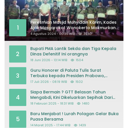
Peresmian Masjid Muhyiddin Karim, Kades
1
Ajak Masyarakat Wonokerto Makmurkan
Masjid
4 Agustus 2024 - 00:35 WIB
3240
Bupati PMA Lantik Sekda dan Tiga Kepala
2
Dinas Defenitif Ini orangnya
18 Juni 2026 - 13:14 WIB
1504
Guru Honorer di Paluta Tulis Surat
3
Terbuka kepada Presiden Prabowo,
Mohon Keadilan atas Dugaan
17 Juli 2026 - 08:19 WIB
1502
Kriminalisasi
Siapa Bermain ? GTT Belasan Tahun
4
Mengabdi, Kini Dikeluarkan Sepihak Dari
Dapodik
18 Februari 2025 - 18:31 WIB
1480
Baru Menjabat ! Lurah Polagan Gelar Buka
5
Puasa Bersama
14 Maret 2025 - 17:44 WIB
1439