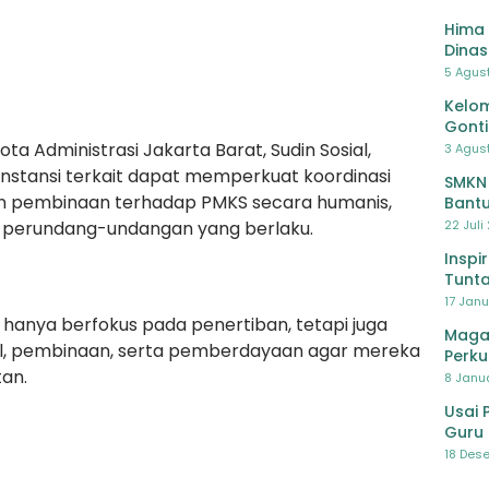
Hima 
Dinas
Pelat
5 Agus
Lawa
Kelom
Gont
 Administrasi Jakarta Barat, Sudin Sosial,
3 Agust
 instansi terkait dapat memperkuat koordinasi
SMKN
n pembinaan terhadap PMKS secara humanis,
Bantu
Pendi
22 Juli
n perundang-undangan yang berlaku.
Inspi
Tunta
17 Janu
hanya berfokus pada penertiban, tetapi juga
Maga
sial, pembinaan, serta pemberdayaan agar mereka
Perku
an.
8 Janua
Usai 
Guru 
Bersa
18 Dese