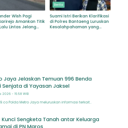
Berita
der Wish Pagi
Suami Istri Berikan Klarifikasi
Sarirejo Amankan Titik
di Polres Bantaeng Luruskan
alu Lintas Jelang
Kesalahpahaman yang
as Warga
Sempat Beredar
o Jaya Jelaskan Temuan 996 Benda
 Senjata di Yayasan Jaksel
s 2026 - 15:58 WIB
9.co Polda Metro Jaya meluruskan informasi terkait…
i Kunci Sengketa Tanah antar Keluarga
amai di PN Maros