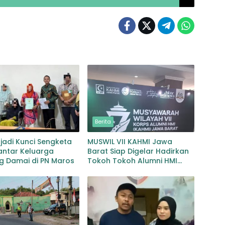
Berita
jadi Kunci Sengketa
MUSWIL VII KAHMI Jawa
antar Keluarga
Barat Siap Digelar Hadirkan
g Damai di PN Maros
Tokoh Tokoh Alumni HMI
untuk Menentukan Arah
Organisasi