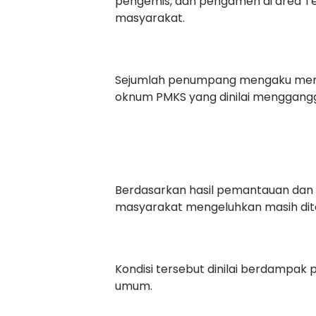
pengemis, dan pengamen di area Ter
masyarakat.
Sejumlah penumpang mengaku meras
oknum PMKS yang dinilai mengganggu
Berdasarkan hasil pemantauan dan 
masyarakat mengeluhkan masih dite
Kondisi tersebut dinilai berdampa
umum.