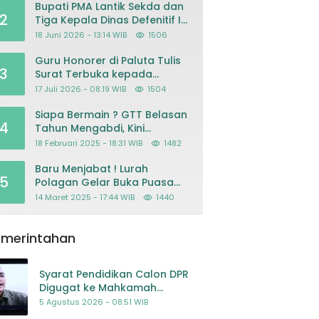
Bupati PMA Lantik Sekda dan
2
Tiga Kepala Dinas Defenitif Ini
orangnya
18 Juni 2026 - 13:14 WIB
1506
Guru Honorer di Paluta Tulis
3
Surat Terbuka kepada
Presiden Prabowo, Mohon
17 Juli 2026 - 08:19 WIB
1504
Keadilan atas Dugaan
Kriminalisasi
Siapa Bermain ? GTT Belasan
4
Tahun Mengabdi, Kini
Dikeluarkan Sepihak Dari
18 Februari 2025 - 18:31 WIB
1482
Dapodik
Baru Menjabat ! Lurah
5
Polagan Gelar Buka Puasa
Bersama
14 Maret 2025 - 17:44 WIB
1440
emerintahan
Syarat Pendidikan Calon DPR
Digugat ke Mahkamah
Konstitusi
5 Agustus 2026 - 08:51 WIB