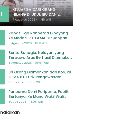
KELUARGA CARI ORANG
1
HILANG DI UKUI, IBU DAN 2
ANAK BALITA BELUM PULANG
7 Agustus 2026 - 11:46 WIB
SEJAK 20 JULI 2026
Rapat Tiga Ranperda Diboyong
ke Medan, PB-GEMA BT: Jangan
Jadikan APBD Ladang
6 Agustus 2026 - 19:18 WIB
Pembiayaan yang Tak Perlu
Berita Bahagia: Nelayan yang
Terbawa Arus Berhasil Ditemukan
Dalam Keadaan Selamat
6 Agustus 2026 - 09:57 WIB
39 Orang Diamankan dari Kos, PB-
GEMA BT Kritik Pengawasan:
Jangan Tunggu Masyarakat
31 Juli 2026 - 19:59 WIB
Bergerak Baru Negara Bertindak
Paripurna Demi Paripurna, Publik
Bertanya: Ke Mana Wakil Wali
Kota Padangsidimpuan?
30 Juli 2026 - 15:05 WIB
ndidikan