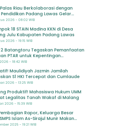
Palas Riau Berkolaborasi dengan
 Pendidikan Padang Lawas Gelar
ihan OSIS SMP se-Kabupaten Padang
tus 2026 - 08:02 WIB
s
pok 18 STAIN Madina KKN di Desa
ing Julu Kabupaten Padang Lawas
us 2026 - 19:15 WIB
 2 Batangtoru Tegaskan Pemanfaatan
an PTAR untuk Kepentingan
dikan
 2026 - 18:42 WIB
ratif! Maulidiyah Jazmin Jamilah
skan S1 HKI Tercepat dan Cumlaude
ari 2026 - 13:25 WIB
ng Produktif! Mahasiswa Hukum UMM
at Legalitas Tanah Wakaf di Malang
ri 2026 - 15:39 WIB
Pembagian Rapor, Keluarga Besar
SMPS Islam As-Sirajul Munir Makan
ma Sambut Libur Awal Semester
mber 2025 - 19:21 WIB