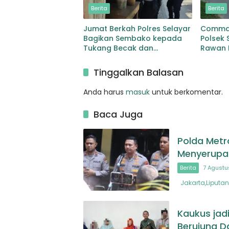
Berita
Berita
Jumat Berkah Polres Selayar
Comman
Bagikan Sembako kepada
Polsek 
Tukang Becak dan
Rawan L
Pedagang Kaki lima
Aktivit
Tinggalkan Balasan
Anda harus
masuk
untuk berkomentar.
Baca Juga
Polda Metr
Menyerupai
Berita
7 Agustu
Jakarta,Liputan
Kaukus jad
Berujung D