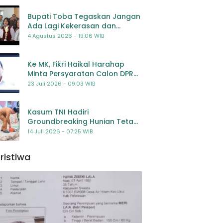
Bupati Toba Tegaskan Jangan
Ada Lagi Kekerasan dan
Bullying Terhadap Anak,
4 Agustus 2026 - 19:06 WIB
Dorong Kolaborasi Seluruh
Pihak
Ke MK, Fikri Haikal Harahap
Minta Persyaratan Calon DPR
Dilengkapi Penilaian
23 Juli 2026 - 09:03 WIB
Kompetensi
Kasum TNI Hadiri
Groundbreaking Hunian Tetap
Pascabencana di
14 Juli 2026 - 07:25 WIB
Padangsidimpuan, Harapan
Baru bagi Penyintas
ristiwa