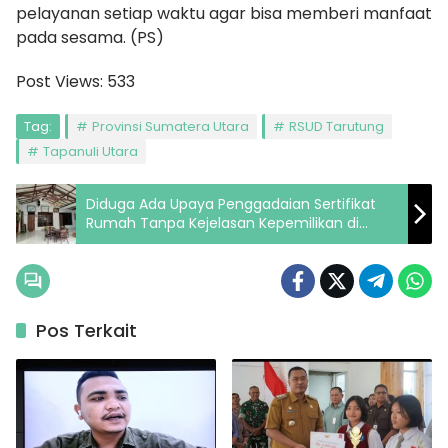
pelayanan setiap waktu agar bisa memberi manfaat
pada sesama. (PS)
Post Views:
533
Tag:
Provinsi Sumatera Utara
RSUD Tarutung
Tapanuli Utara
Diduga Ada Upaya Penggadaian Sertifikat
Rumah Tanpa Kejelasan Kepemilikan di
Jalan Pisangan Raya, Jakarta Timur
Pos Terkait