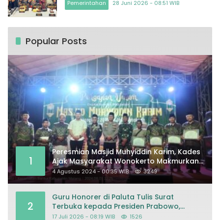
Pemerintahan
28 Juni 2026 - 08:51 WIB
Popular Posts
Peresmian Masjid Muhyiddin Karim, Kades
1
Ajak Masyarakat Wonokerto Makmurkan
Masjid
4 Agustus 2024 - 00:35 WIB
3249
Guru Honorer di Paluta Tulis Surat
2
Terbuka kepada Presiden Prabowo,
Mohon Keadilan atas Dugaan
17 Juli 2026 - 08:19 WIB
1526