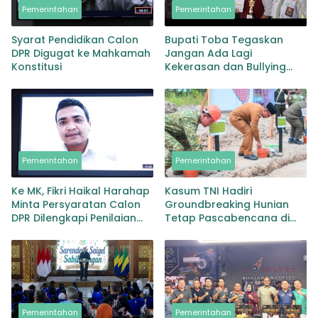
Pemerintahan
Pemerintahan
Syarat Pendidikan Calon
Bupati Toba Tegaskan
DPR Digugat ke Mahkamah
Jangan Ada Lagi
Konstitusi
Kekerasan dan Bullying
Terhadap Anak, Dorong
Kolaborasi Seluruh Pihak
Pemerintahan
Pemerintahan
Ke MK, Fikri Haikal Harahap
Kasum TNI Hadiri
Minta Persyaratan Calon
Groundbreaking Hunian
DPR Dilengkapi Penilaian
Tetap Pascabencana di
Kompetensi
Padangsidimpuan,
Harapan Baru bagi
Penyintas
Pemerintahan
Pemerintahan