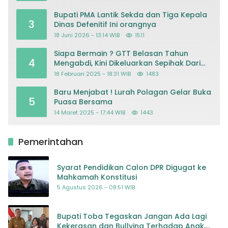
Kriminalisasi
Bupati PMA Lantik Sekda dan Tiga Kepala
3
Dinas Defenitif Ini orangnya
18 Juni 2026 - 13:14 WIB
1511
Siapa Bermain ? GTT Belasan Tahun
4
Mengabdi, Kini Dikeluarkan Sepihak Dari
Dapodik
18 Februari 2025 - 18:31 WIB
1483
Baru Menjabat ! Lurah Polagan Gelar Buka
5
Puasa Bersama
14 Maret 2025 - 17:44 WIB
1443
Pemerintahan
Syarat Pendidikan Calon DPR Digugat ke
Mahkamah Konstitusi
5 Agustus 2026 - 08:51 WIB
Bupati Toba Tegaskan Jangan Ada Lagi
Kekerasan dan Bullying Terhadap Anak,