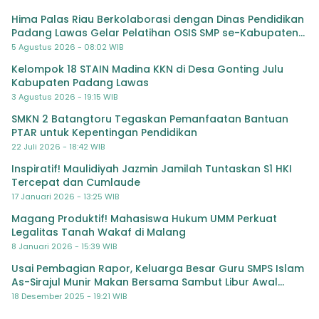
Hima Palas Riau Berkolaborasi dengan Dinas Pendidikan
Padang Lawas Gelar Pelatihan OSIS SMP se-Kabupaten
Padang Lawas
5 Agustus 2026 - 08:02 WIB
Kelompok 18 STAIN Madina KKN di Desa Gonting Julu
Kabupaten Padang Lawas
3 Agustus 2026 - 19:15 WIB
SMKN 2 Batangtoru Tegaskan Pemanfaatan Bantuan
PTAR untuk Kepentingan Pendidikan
22 Juli 2026 - 18:42 WIB
Inspiratif! Maulidiyah Jazmin Jamilah Tuntaskan S1 HKI
Tercepat dan Cumlaude
17 Januari 2026 - 13:25 WIB
Magang Produktif! Mahasiswa Hukum UMM Perkuat
Legalitas Tanah Wakaf di Malang
8 Januari 2026 - 15:39 WIB
Usai Pembagian Rapor, Keluarga Besar Guru SMPS Islam
As-Sirajul Munir Makan Bersama Sambut Libur Awal
Semester
18 Desember 2025 - 19:21 WIB