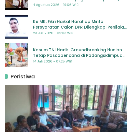
Dorong Kolaborasi Seluruh Pihak
4 Agustus 2026 - 19:06 WIB
Ke MK, Fikri Haikal Harahap Minta
Persyaratan Calon DPR Dilengkapi Penilaian
Kompetensi
23 Juli 2026 - 09:03 WIB
Kasum TNI Hadiri Groundbreaking Hunian
Tetap Pascabencana di Padangsidimpuan,
Harapan Baru bagi Penyintas
14 Juli 2026 - 07:25 WIB
Peristiwa