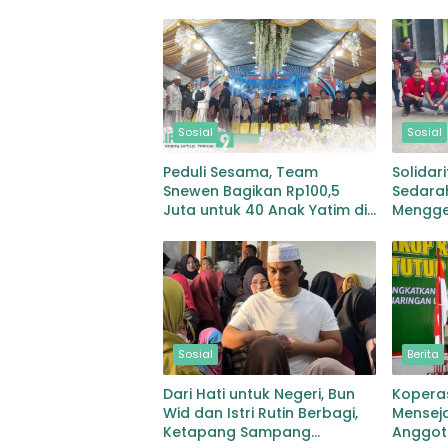
Sosial
Sosial
Peduli Sesama, Team
Solidar
Snewen Bagikan Rp100,5
Sedara
Juta untuk 40 Anak Yatim di
Mengge
Sampang
Ratusan
Sosial
Berita
Dari Hati untuk Negeri, Bun
Koperas
Wid dan Istri Rutin Berbagi,
Mensej
Ketapang Sampang
Anggot