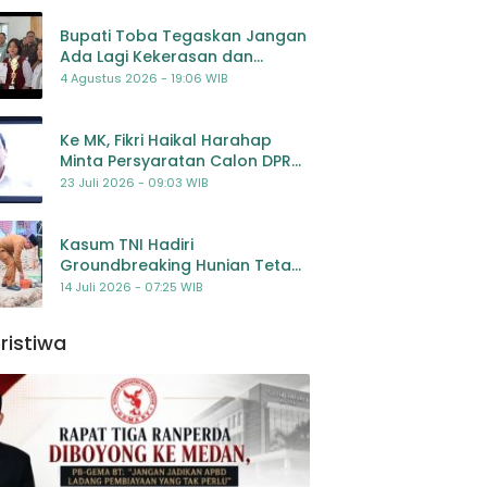
Bupati Toba Tegaskan Jangan
Ada Lagi Kekerasan dan
Bullying Terhadap Anak,
4 Agustus 2026 - 19:06 WIB
Dorong Kolaborasi Seluruh
Pihak
Ke MK, Fikri Haikal Harahap
Minta Persyaratan Calon DPR
Dilengkapi Penilaian
23 Juli 2026 - 09:03 WIB
Kompetensi
Kasum TNI Hadiri
Groundbreaking Hunian Tetap
Pascabencana di
14 Juli 2026 - 07:25 WIB
Padangsidimpuan, Harapan
Baru bagi Penyintas
ristiwa