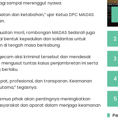
palagi sampai merenggut nyawa.
uatan dan ketabahan,” ujar Ketua DPC MADAS
an.
uatan moril, rombongan MADAS Sedarah juga
2
 bentuk kepedulian dan solidaritas untuk
n di tengah masa berkabung.
cam aksi kriminal tersebut dan mendesak
3
mengusut tuntas kasus penjambretan ini serta
 berlaku.
4
pat, profesional, dan transparan. Keamanan
 utama,” tegasnya.
5
 semua pihak akan pentingnya meningkatkan
asyarakat dan aparat dalam menjaga keamanan
Pe