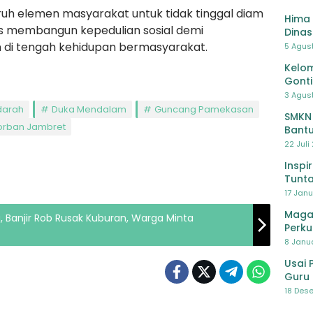
uh elemen masyarakat untuk tidak tinggal diam
Hima 
us membangun kepedulian sosial demi
Dinas
Pelat
n di tengah kehidupan bermasyarakat.
5 Agus
Lawa
Kelom
Gont
3 Agust
darah
Duka Mendalam
Guncang Pamekasan
SMKN
Korban Jambret
Bantu
Pendi
22 Juli
Inspi
Tunta
17 Janu
Maga
, Banjir Rob Rusak Kuburan, Warga Minta
Perku
8 Janua
Usai 
Guru 
Bersa
18 Dese