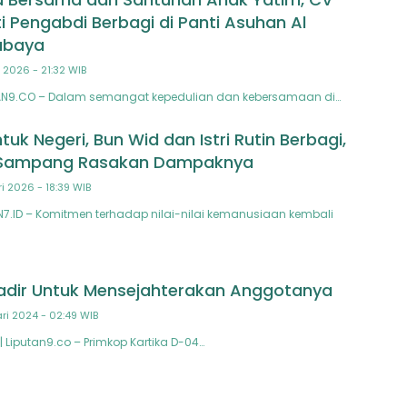
i Pengabdi Berbagi di Panti Asuhan Al
abaya
 2026 - 21:32 WIB
AN9.CO – Dalam semangat kepedulian dan kebersamaan di…
ntuk Negeri, Bun Wid dan Istri Rutin Berbagi,
Sampang Rasakan Dampaknya
i 2026 - 18:39 WIB
7.ID – Komitmen terhadap nilai-nilai kemanusiaan kembali
adir Untuk Mensejahterakan Anggotanya
ri 2024 - 02:49 WIB
 | Liputan9.co – Primkop Kartika D-04…