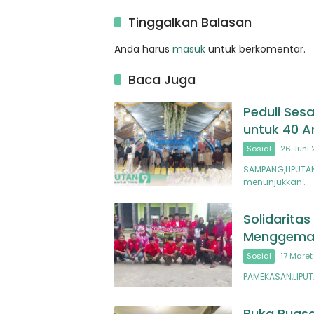
Rasakan Dampaknya
Tinggalkan Balasan
Anda harus
masuk
untuk berkomentar.
Baca Juga
Peduli Ses
untuk 40 A
Sosial
26 Juni 
SAMPANG,LIPUTA
menunjukkan…
Solidarit
Menggema d
Sosial
17 Maret
PAMEKASAN,LIPU
Buka Puas