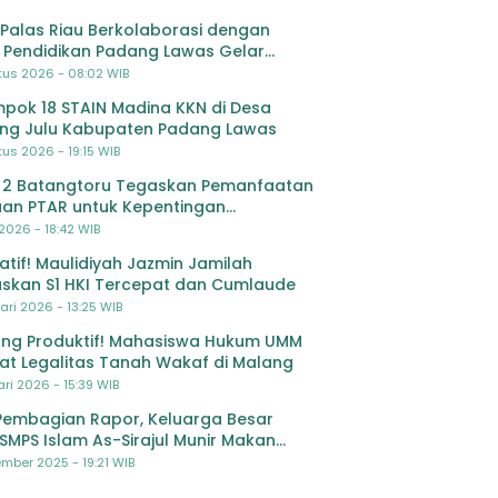
Palas Riau Berkolaborasi dengan
 Pendidikan Padang Lawas Gelar
ihan OSIS SMP se-Kabupaten Padang
tus 2026 - 08:02 WIB
s
pok 18 STAIN Madina KKN di Desa
ing Julu Kabupaten Padang Lawas
us 2026 - 19:15 WIB
 2 Batangtoru Tegaskan Pemanfaatan
an PTAR untuk Kepentingan
dikan
 2026 - 18:42 WIB
ratif! Maulidiyah Jazmin Jamilah
skan S1 HKI Tercepat dan Cumlaude
ari 2026 - 13:25 WIB
ng Produktif! Mahasiswa Hukum UMM
at Legalitas Tanah Wakaf di Malang
ri 2026 - 15:39 WIB
Pembagian Rapor, Keluarga Besar
SMPS Islam As-Sirajul Munir Makan
ma Sambut Libur Awal Semester
mber 2025 - 19:21 WIB