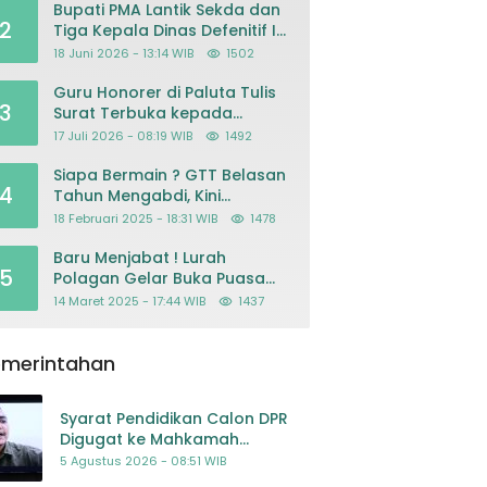
Bupati PMA Lantik Sekda dan
2
Tiga Kepala Dinas Defenitif Ini
orangnya
18 Juni 2026 - 13:14 WIB
1502
Guru Honorer di Paluta Tulis
3
Surat Terbuka kepada
Presiden Prabowo, Mohon
17 Juli 2026 - 08:19 WIB
1492
Keadilan atas Dugaan
Kriminalisasi
Siapa Bermain ? GTT Belasan
4
Tahun Mengabdi, Kini
Dikeluarkan Sepihak Dari
18 Februari 2025 - 18:31 WIB
1478
Dapodik
Baru Menjabat ! Lurah
5
Polagan Gelar Buka Puasa
Bersama
14 Maret 2025 - 17:44 WIB
1437
emerintahan
Syarat Pendidikan Calon DPR
Digugat ke Mahkamah
Konstitusi
5 Agustus 2026 - 08:51 WIB