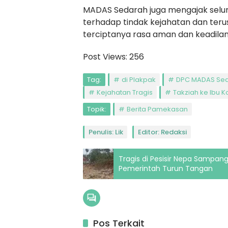
MADAS Sedarah juga mengajak selur
terhadap tindak kejahatan dan ter
terciptanya rasa aman dan keadila
Post Views:
256
Tag:
di Plakpak
DPC MADAS Se
Kejahatan Tragis
Takziah ke Ibu 
Topik:
Berita Pamekasan
Penulis: Lik
Editor: Redaksi
Tragis di Pesisir Nepa Sampang
Pemerintah Turun Tangan
Pos Terkait