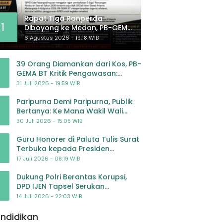
Rapat Tiga Ranperda
1
Diboyong ke Medan, PB-GEMA
BT: Jangan Jadikan APBD
6 Agustus 2026 - 19:18 WIB
Ladang Pembiayaan yang
Tak Perlu
39 Orang Diamankan dari Kos, PB-
GEMA BT Kritik Pengawasan:
Jangan Tunggu Masyarakat
31 Juli 2026 - 19:59 WIB
Bergerak Baru Negara Bertindak
Paripurna Demi Paripurna, Publik
Bertanya: Ke Mana Wakil Wali
Kota Padangsidimpuan?
30 Juli 2026 - 15:05 WIB
Guru Honorer di Paluta Tulis Surat
Terbuka kepada Presiden
Prabowo, Mohon Keadilan atas
17 Juli 2026 - 08:19 WIB
Dugaan Kriminalisasi
Dukung Polri Berantas Korupsi,
DPD IJEN Tapsel Serukan
Pengawalan Kasus Mantan
14 Juli 2026 - 22:03 WIB
Jampidsus hingga Tuntas
ndidikan