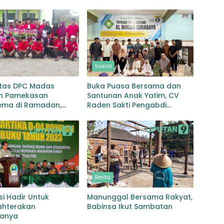
Sosial
itas DPC Madas
Buka Puasa Bersama dan
h Pamekasan
Santunan Anak Yatim, CV
ma di Ramadan,
Raden Sakti Pengabdi
 Takjil Dibagikan
Berbagi di Panti Asuhan Al
Ikhsan Surabaya
Berita
i Hadir Untuk
Manunggal Bersama Rakyat,
ahterakan
Babinsa Ikut Sambatan
anya