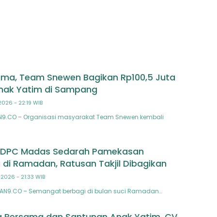
ama, Team Snewen Bagikan Rp100,5 Juta
nak Yatim di Sampang
2026 - 22:19 WIB
N9.CO – Organisasi masyarakat Team Snewen kembali
as DPC Madas Sedarah Pamekasan
i Ramadan, Ratusan Takjil Dibagikan
 2026 - 21:33 WIB
TAN9.CO – Semangat berbagi di bulan suci Ramadan…
a Bersama dan Santunan Anak Yatim, CV