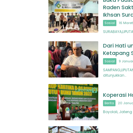
Raden Sakt
Ikhsan Sur
Sosial
16 Maret
SURABAYA,LIPUT
Dari Hati u
Ketapang 
Sosial
9 Januar
SAMPANG,LIPUTAN
ditunjukkan…
Koperasi H
Berita
20 Janua
Boyolali, Jateng