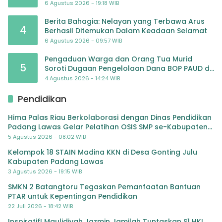
Pembiayaan yang Tak Perlu
6 Agustus 2026 - 19:18 WIB
Berita Bahagia: Nelayan yang Terbawa Arus
4
Berhasil Ditemukan Dalam Keadaan Selamat
6 Agustus 2026 - 09:57 WIB
Pengaduan Warga dan Orang Tua Murid
5
Soroti Dugaan Pengelolaan Dana BOP PAUD di
TK Al-Ikhlas Tapanuli Selatan
4 Agustus 2026 - 14:24 WIB
Pendidikan
Hima Palas Riau Berkolaborasi dengan Dinas Pendidikan
Padang Lawas Gelar Pelatihan OSIS SMP se-Kabupaten
Padang Lawas
5 Agustus 2026 - 08:02 WIB
Kelompok 18 STAIN Madina KKN di Desa Gonting Julu
Kabupaten Padang Lawas
3 Agustus 2026 - 19:15 WIB
SMKN 2 Batangtoru Tegaskan Pemanfaatan Bantuan
PTAR untuk Kepentingan Pendidikan
22 Juli 2026 - 18:42 WIB
Inspiratif! Maulidiyah Jazmin Jamilah Tuntaskan S1 HKI