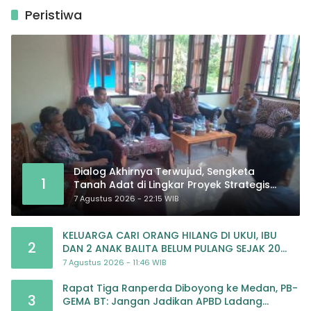
Peristiwa
Dialog Akhirnya Terwujud, Sengketa
1
Tanah Adat di Lingkar Proyek Strategis
Nasional Memasuki Babak Baru
7 Agustus 2026 - 22:15 WIB
KELUARGA CARI ORANG HILANG DI UKUI, IBU
2
DAN 2 ANAK BALITA BELUM PULANG SEJAK 20
JULI 2026
7 Agustus 2026 - 11:46 WIB
Rapat Tiga Ranperda Diboyong ke Medan, PB-
3
GEMA BT: Jangan Jadikan APBD Ladang