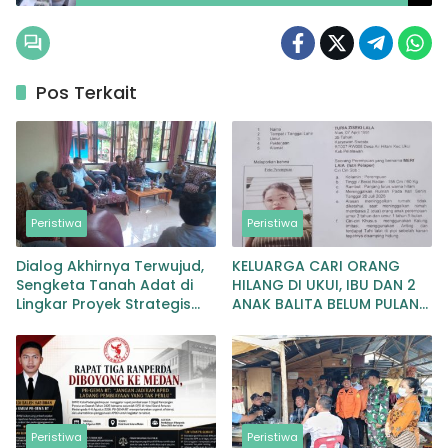
Masyarakat yang datang di halaman Polda
Metro Jaya
Pos Terkait
Peristiwa
Peristiwa
Dialog Akhirnya Terwujud,
KELUARGA CARI ORANG
Sengketa Tanah Adat di
HILANG DI UKUI, IBU DAN 2
Lingkar Proyek Strategis
ANAK BALITA BELUM PULANG
Nasional Memasuki Babak
SEJAK 20 JULI 2026
Baru
Peristiwa
Peristiwa