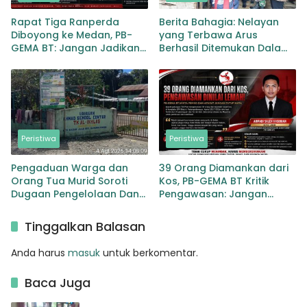
Rapat Tiga Ranperda
Berita Bahagia: Nelayan
Diboyong ke Medan, PB-
yang Terbawa Arus
GEMA BT: Jangan Jadikan
Berhasil Ditemukan Dalam
APBD Ladang Pembiayaan
Keadaan Selamat
yang Tak Perlu
Peristiwa
Peristiwa
Pengaduan Warga dan
39 Orang Diamankan dari
Orang Tua Murid Soroti
Kos, PB-GEMA BT Kritik
Dugaan Pengelolaan Dana
Pengawasan: Jangan
BOP PAUD di TK Al-Ikhlas
Tunggu Masyarakat
Tapanuli Selatan
Bergerak Baru Negara
Tinggalkan Balasan
Bertindak
Anda harus
masuk
untuk berkomentar.
Baca Juga