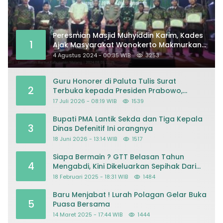
Peresmian Masjid Muhyiddin Karim, Kades
1
Ajak Masyarakat Wonokerto Makmurkan
Masjid
4 Agustus 2024 - 00:35 WIB
3253
Guru Honorer di Paluta Tulis Surat
2
Terbuka kepada Presiden Prabowo,
Mohon Keadilan atas Dugaan
17 Juli 2026 - 08:19 WIB
1539
Kriminalisasi
Bupati PMA Lantik Sekda dan Tiga Kepala
3
Dinas Defenitif Ini orangnya
18 Juni 2026 - 13:14 WIB
1517
Siapa Bermain ? GTT Belasan Tahun
4
Mengabdi, Kini Dikeluarkan Sepihak Dari
Dapodik
18 Februari 2025 - 18:31 WIB
1484
Baru Menjabat ! Lurah Polagan Gelar Buka
5
Puasa Bersama
14 Maret 2025 - 17:44 WIB
1444