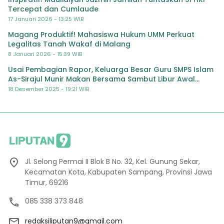
Tercepat dan Cumlaude
17 Januari 2026 - 13:25 WIB
Magang Produktif! Mahasiswa Hukum UMM Perkuat
Legalitas Tanah Wakaf di Malang
8 Januari 2026 - 15:39 WIB
Usai Pembagian Rapor, Keluarga Besar Guru SMPS Islam
As-Sirajul Munir Makan Bersama Sambut Libur Awal
Semester
18 Desember 2025 - 19:21 WIB
Jl. Selong Permai II Blok B No. 32, Kel. Gunung Sekar,
Kecamatan Kota, Kabupaten Sampang, Provinsi Jawa
Timur, 69216
085 338 373 848
redaksiliputan9@gmail.com