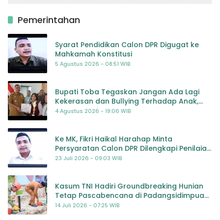
Pemerintahan
Syarat Pendidikan Calon DPR Digugat ke
Mahkamah Konstitusi
5 Agustus 2026 - 08:51 WIB
Bupati Toba Tegaskan Jangan Ada Lagi
Kekerasan dan Bullying Terhadap Anak,
Dorong Kolaborasi Seluruh Pihak
4 Agustus 2026 - 19:06 WIB
Ke MK, Fikri Haikal Harahap Minta
Persyaratan Calon DPR Dilengkapi Penilaian
Kompetensi
23 Juli 2026 - 09:03 WIB
Kasum TNI Hadiri Groundbreaking Hunian
Tetap Pascabencana di Padangsidimpuan,
Harapan Baru bagi Penyintas
14 Juli 2026 - 07:25 WIB