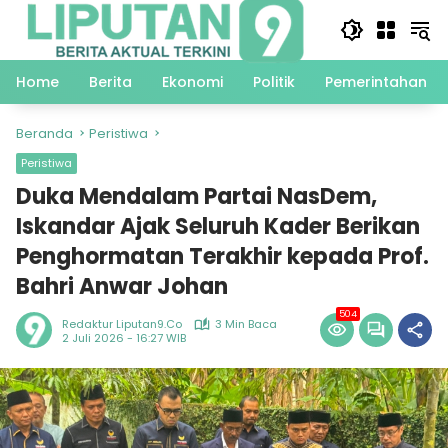
Langsung
ke
konten
Home
Berita
Ekonomi
Politik
Pemerintahan
Beranda
Peristiwa
Peristiwa
Duka Mendalam Partai NasDem,
Iskandar Ajak Seluruh Kader Berikan
Penghormatan Terakhir kepada Prof.
Bahri Anwar Johan
504
Redaktur Liputan9.co
3 Min Baca
2 Juli 2026 - 16:27 WIB