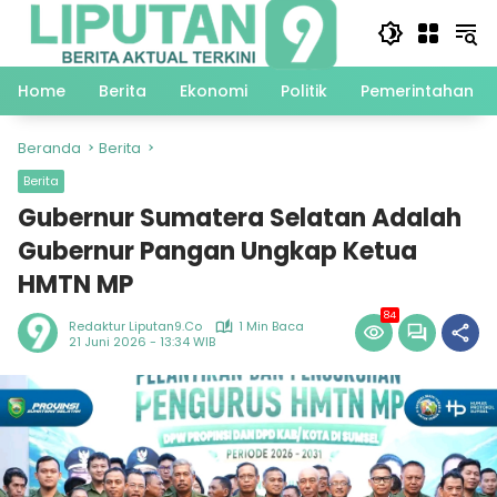
Langsung
ke
konten
Home
Berita
Ekonomi
Politik
Pemerintahan
Beranda
Berita
Berita
Gubernur Sumatera Selatan Adalah
Gubernur Pangan Ungkap Ketua
HMTN MP
84
Redaktur Liputan9.co
1 Min Baca
21 Juni 2026 - 13:34 WIB