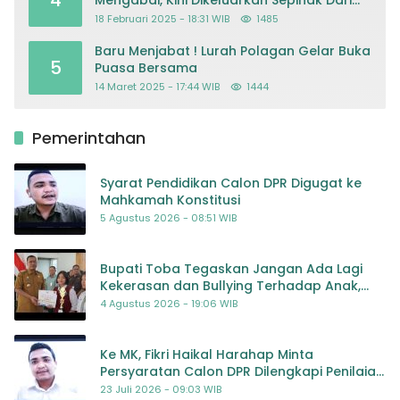
4
Mengabdi, Kini Dikeluarkan Sepihak Dari
Dapodik
18 Februari 2025 - 18:31 WIB
1485
Baru Menjabat ! Lurah Polagan Gelar Buka
5
Puasa Bersama
14 Maret 2025 - 17:44 WIB
1444
Pemerintahan
Syarat Pendidikan Calon DPR Digugat ke
Mahkamah Konstitusi
5 Agustus 2026 - 08:51 WIB
Bupati Toba Tegaskan Jangan Ada Lagi
Kekerasan dan Bullying Terhadap Anak,
Dorong Kolaborasi Seluruh Pihak
4 Agustus 2026 - 19:06 WIB
Ke MK, Fikri Haikal Harahap Minta
Persyaratan Calon DPR Dilengkapi Penilaian
Kompetensi
23 Juli 2026 - 09:03 WIB