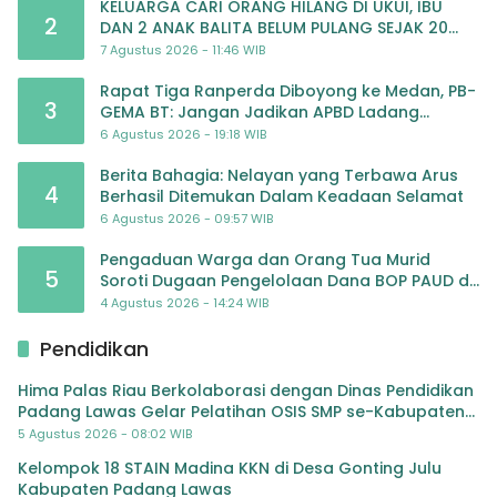
KELUARGA CARI ORANG HILANG DI UKUI, IBU
2
DAN 2 ANAK BALITA BELUM PULANG SEJAK 20
JULI 2026
7 Agustus 2026 - 11:46 WIB
Rapat Tiga Ranperda Diboyong ke Medan, PB-
3
GEMA BT: Jangan Jadikan APBD Ladang
Pembiayaan yang Tak Perlu
6 Agustus 2026 - 19:18 WIB
Berita Bahagia: Nelayan yang Terbawa Arus
4
Berhasil Ditemukan Dalam Keadaan Selamat
6 Agustus 2026 - 09:57 WIB
Pengaduan Warga dan Orang Tua Murid
5
Soroti Dugaan Pengelolaan Dana BOP PAUD di
TK Al-Ikhlas Tapanuli Selatan
4 Agustus 2026 - 14:24 WIB
Pendidikan
Hima Palas Riau Berkolaborasi dengan Dinas Pendidikan
Padang Lawas Gelar Pelatihan OSIS SMP se-Kabupaten
Padang Lawas
5 Agustus 2026 - 08:02 WIB
Kelompok 18 STAIN Madina KKN di Desa Gonting Julu
Kabupaten Padang Lawas