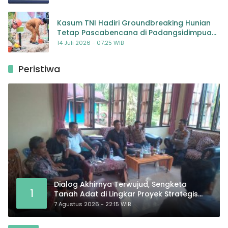
Kasum TNI Hadiri Groundbreaking Hunian
Tetap Pascabencana di Padangsidimpuan,
Harapan Baru bagi Penyintas
14 Juli 2026 - 07:25 WIB
Peristiwa
Dialog Akhirnya Terwujud, Sengketa
1
Tanah Adat di Lingkar Proyek Strategis
Nasional Memasuki Babak Baru
7 Agustus 2026 - 22:15 WIB