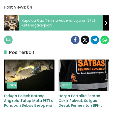
Post Views:
84
Kapolda Riau Terima Audensi Jajaran BPJS
Ketenagakerjaan
Pos Terkait
Berita
Berita
Diduga Polsek Batang
Harga Pertalite Eceran
Angkola Tutup Mata PETI di
Cekik Rakyat, Satgas
Panabari Bebas Beropersi
Desak Pemerintah BPH
Migas Turun Tangan