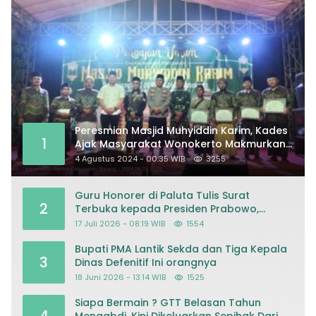
Peresmian Masjid Muhyiddin Karim, Kades
1
Ajak Masyarakat Wonokerto Makmurkan
Masjid
4 Agustus 2024 - 00:35 WIB
3255
Guru Honorer di Paluta Tulis Surat
2
Terbuka kepada Presiden Prabowo,
Mohon Keadilan atas Dugaan
17 Juli 2026 - 08:19 WIB
1554
Kriminalisasi
Bupati PMA Lantik Sekda dan Tiga Kepala
3
Dinas Defenitif Ini orangnya
18 Juni 2026 - 13:14 WIB
1525
Siapa Bermain ? GTT Belasan Tahun