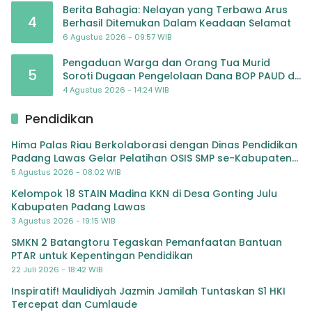
Berita Bahagia: Nelayan yang Terbawa Arus
4
Berhasil Ditemukan Dalam Keadaan Selamat
6 Agustus 2026 - 09:57 WIB
Pengaduan Warga dan Orang Tua Murid
5
Soroti Dugaan Pengelolaan Dana BOP PAUD di
TK Al-Ikhlas Tapanuli Selatan
4 Agustus 2026 - 14:24 WIB
Pendidikan
Hima Palas Riau Berkolaborasi dengan Dinas Pendidikan
Padang Lawas Gelar Pelatihan OSIS SMP se-Kabupaten
Padang Lawas
5 Agustus 2026 - 08:02 WIB
Kelompok 18 STAIN Madina KKN di Desa Gonting Julu
Kabupaten Padang Lawas
3 Agustus 2026 - 19:15 WIB
SMKN 2 Batangtoru Tegaskan Pemanfaatan Bantuan
PTAR untuk Kepentingan Pendidikan
22 Juli 2026 - 18:42 WIB
Inspiratif! Maulidiyah Jazmin Jamilah Tuntaskan S1 HKI
Tercepat dan Cumlaude