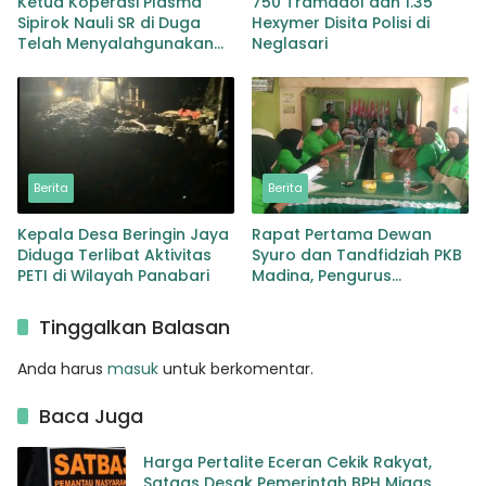
Ketua Koperasi Plasma
750 Tramadol dan 1.35
Sipirok Nauli SR di Duga
Hexymer Disita Polisi di
Telah Menyalahgunakan
Neglasari
Wewenangnya
Berita
Berita
Kepala Desa Beringin Jaya
Rapat Pertama Dewan
Diduga Terlibat Aktivitas
Syuro dan Tandfidziah PKB
PETI di Wilayah Panabari
Madina, Pengurus
Kecamatan kita selama ini
adalah Tokoh
Tinggalkan Balasan
Anda harus
masuk
untuk berkomentar.
Baca Juga
Harga Pertalite Eceran Cekik Rakyat,
Satgas Desak Pemerintah BPH Migas