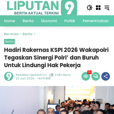
Langsung
ke
konten
Home
Berita
Ekonomi
Politik
Pemerintahan
Beranda
Berita
Berita
Hadiri Rakernas KSPI 2026 Wakapolri
Tegaskan Sinergi Polri’ dan Buruh
Untuk Lindungi Hak Pekerja
86
Redaktur Liputan9.co
3 Min Baca
23 Juni 2026 - 14:04 WIB