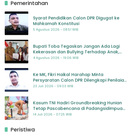
Pemerintahan
Syarat Pendidikan Calon DPR Digugat ke
Mahkamah Konstitusi
5 Agustus 2026 - 08:51 WIB
Bupati Toba Tegaskan Jangan Ada Lagi
Kekerasan dan Bullying Terhadap Anak,
Dorong Kolaborasi Seluruh Pihak
4 Agustus 2026 - 19:06 WIB
Ke MK, Fikri Haikal Harahap Minta
Persyaratan Calon DPR Dilengkapi Penilaian
Kompetensi
23 Juli 2026 - 09:03 WIB
Kasum TNI Hadiri Groundbreaking Hunian
Tetap Pascabencana di Padangsidimpuan,
Harapan Baru bagi Penyintas
14 Juli 2026 - 07:25 WIB
Peristiwa