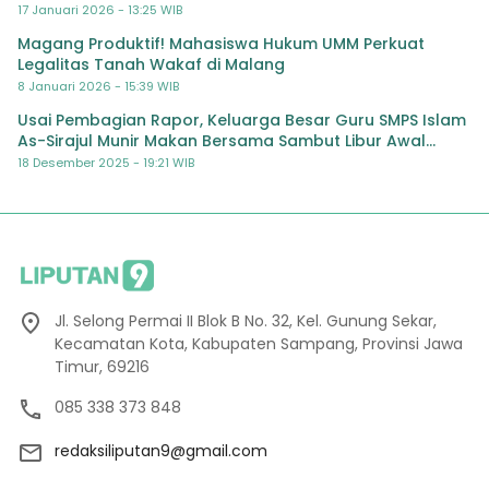
17 Januari 2026 - 13:25 WIB
Magang Produktif! Mahasiswa Hukum UMM Perkuat
Legalitas Tanah Wakaf di Malang
8 Januari 2026 - 15:39 WIB
Usai Pembagian Rapor, Keluarga Besar Guru SMPS Islam
As-Sirajul Munir Makan Bersama Sambut Libur Awal
Semester
18 Desember 2025 - 19:21 WIB
Jl. Selong Permai II Blok B No. 32, Kel. Gunung Sekar,
Kecamatan Kota, Kabupaten Sampang, Provinsi Jawa
Timur, 69216
085 338 373 848
redaksiliputan9@gmail.com