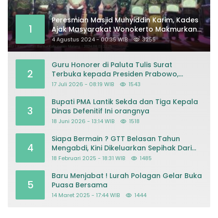
Peresmian Masjid Muhyiddin Karim, Kades
1
Ajak Masyarakat Wonokerto Makmurkan
Masjid
4 Agustus 2024 - 00:35 WIB
3255
Guru Honorer di Paluta Tulis Surat
2
Terbuka kepada Presiden Prabowo,
Mohon Keadilan atas Dugaan
17 Juli 2026 - 08:19 WIB
1543
Kriminalisasi
Bupati PMA Lantik Sekda dan Tiga Kepala
3
Dinas Defenitif Ini orangnya
18 Juni 2026 - 13:14 WIB
1518
Siapa Bermain ? GTT Belasan Tahun
4
Mengabdi, Kini Dikeluarkan Sepihak Dari
Dapodik
18 Februari 2025 - 18:31 WIB
1485
Baru Menjabat ! Lurah Polagan Gelar Buka
5
Puasa Bersama
14 Maret 2025 - 17:44 WIB
1444