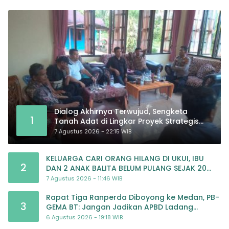
Dialog Akhirnya Terwujud, Sengketa
1
Tanah Adat di Lingkar Proyek Strategis
Nasional Memasuki Babak Baru
7 Agustus 2026 - 22:15 WIB
KELUARGA CARI ORANG HILANG DI UKUI, IBU
2
DAN 2 ANAK BALITA BELUM PULANG SEJAK 20
JULI 2026
7 Agustus 2026 - 11:46 WIB
Rapat Tiga Ranperda Diboyong ke Medan, PB-
3
GEMA BT: Jangan Jadikan APBD Ladang
Pembiayaan yang Tak Perlu
6 Agustus 2026 - 19:18 WIB