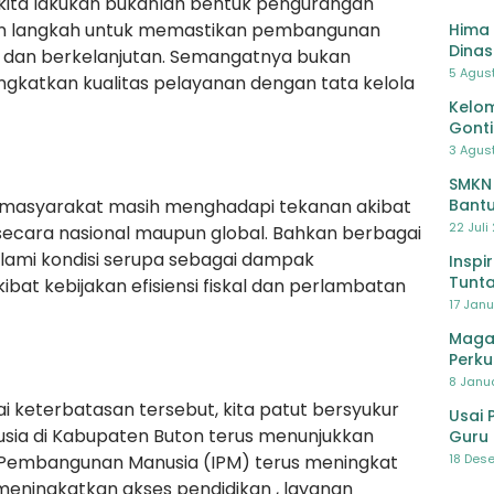
g kita lakukan bukanlah bentuk pengurangan
n langkah untuk memastikan pembangunan
Hima 
Dinas
an, dan berkelanjutan. Semangatnya bukan
Pelat
5 Agus
gkatkan kualitas pelayanan dengan tata kelola
Lawa
Kelom
Gont
3 Agust
SMKN
Bantu
mi masyarakat masih menghadapi tekanan akibat
Pendi
22 Juli
secara nasional maupun global. Bahkan berbagai
lami kondisi serupa sebagai dampak
Inspi
Tunta
bat kebijakan efisiensi fiskal dan perlambatan
17 Janu
Maga
Perku
8 Janua
i keterbatasan tersebut, kita patut bersyukur
Usai 
sia di Kabupaten Buton terus menunjukkan
Guru 
Bersa
18 Dese
 Pembangunan Manusia (IPM) terus meningkat
meningkatkan akses pendidikan , layanan