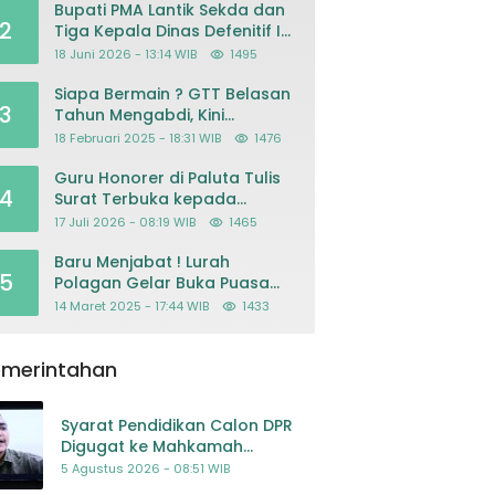
Bupati PMA Lantik Sekda dan
2
Tiga Kepala Dinas Defenitif Ini
orangnya
18 Juni 2026 - 13:14 WIB
1495
Siapa Bermain ? GTT Belasan
3
Tahun Mengabdi, Kini
Dikeluarkan Sepihak Dari
18 Februari 2025 - 18:31 WIB
1476
Dapodik
Guru Honorer di Paluta Tulis
4
Surat Terbuka kepada
Presiden Prabowo, Mohon
17 Juli 2026 - 08:19 WIB
1465
Keadilan atas Dugaan
Kriminalisasi
Baru Menjabat ! Lurah
5
Polagan Gelar Buka Puasa
Bersama
14 Maret 2025 - 17:44 WIB
1433
emerintahan
Syarat Pendidikan Calon DPR
Digugat ke Mahkamah
Konstitusi
5 Agustus 2026 - 08:51 WIB