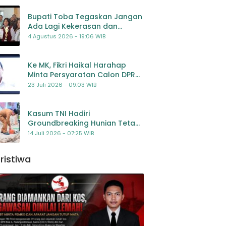
Bupati Toba Tegaskan Jangan
Ada Lagi Kekerasan dan
Bullying Terhadap Anak,
4 Agustus 2026 - 19:06 WIB
Dorong Kolaborasi Seluruh
Pihak
Ke MK, Fikri Haikal Harahap
Minta Persyaratan Calon DPR
Dilengkapi Penilaian
23 Juli 2026 - 09:03 WIB
Kompetensi
Kasum TNI Hadiri
Groundbreaking Hunian Tetap
Pascabencana di
14 Juli 2026 - 07:25 WIB
Padangsidimpuan, Harapan
Baru bagi Penyintas
ristiwa