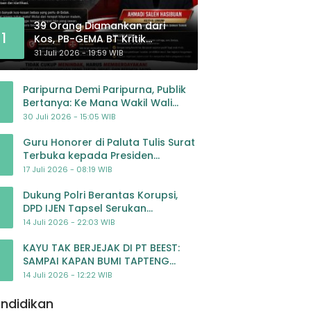
39 Orang Diamankan dari
1
Kos, PB-GEMA BT Kritik
Pengawasan: Jangan Tunggu
31 Juli 2026 - 19:59 WIB
Masyarakat Bergerak Baru
Negara Bertindak
Paripurna Demi Paripurna, Publik
Bertanya: Ke Mana Wakil Wali
Kota Padangsidimpuan?
30 Juli 2026 - 15:05 WIB
Guru Honorer di Paluta Tulis Surat
Terbuka kepada Presiden
Prabowo, Mohon Keadilan atas
17 Juli 2026 - 08:19 WIB
Dugaan Kriminalisasi
Dukung Polri Berantas Korupsi,
DPD IJEN Tapsel Serukan
Pengawalan Kasus Mantan
14 Juli 2026 - 22:03 WIB
Jampidsus hingga Tuntas
KAYU TAK BERJEJAK DI PT BEEST:
SAMPAI KAPAN BUMI TAPTENG
DIKORBANKAN DEMI KEUNTUNGAN?
14 Juli 2026 - 12:22 WIB
KETUA DPW SUMUT IJEN DESAK APH
TINDAK TEGA
ndidikan