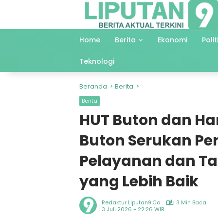
Langsung
ke
konten
Home
Berita
Ekonomi
Polit
Teknologi
Beranda
Berita
Berita
HUT Buton dan Har
Buton Serukan Pe
Pelayanan dan Ta
yang Lebih Baik
Redaktur Liputan9.co
3 Min Baca
3 Juli 2026 - 22:26 WIB