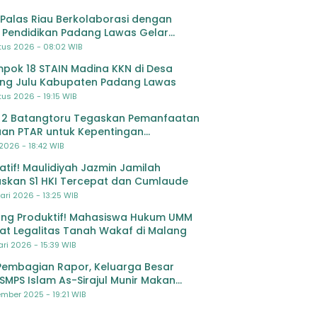
Palas Riau Berkolaborasi dengan
 Pendidikan Padang Lawas Gelar
ihan OSIS SMP se-Kabupaten Padang
tus 2026 - 08:02 WIB
s
pok 18 STAIN Madina KKN di Desa
ing Julu Kabupaten Padang Lawas
us 2026 - 19:15 WIB
 2 Batangtoru Tegaskan Pemanfaatan
an PTAR untuk Kepentingan
dikan
 2026 - 18:42 WIB
ratif! Maulidiyah Jazmin Jamilah
skan S1 HKI Tercepat dan Cumlaude
ari 2026 - 13:25 WIB
ng Produktif! Mahasiswa Hukum UMM
at Legalitas Tanah Wakaf di Malang
ri 2026 - 15:39 WIB
Pembagian Rapor, Keluarga Besar
SMPS Islam As-Sirajul Munir Makan
ma Sambut Libur Awal Semester
mber 2025 - 19:21 WIB