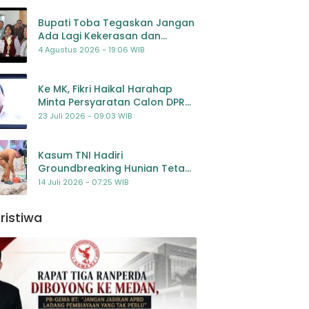
Bupati Toba Tegaskan Jangan
Ada Lagi Kekerasan dan
Bullying Terhadap Anak,
4 Agustus 2026 - 19:06 WIB
Dorong Kolaborasi Seluruh
Pihak
Ke MK, Fikri Haikal Harahap
Minta Persyaratan Calon DPR
Dilengkapi Penilaian
23 Juli 2026 - 09:03 WIB
Kompetensi
Kasum TNI Hadiri
Groundbreaking Hunian Tetap
Pascabencana di
14 Juli 2026 - 07:25 WIB
Padangsidimpuan, Harapan
Baru bagi Penyintas
ristiwa