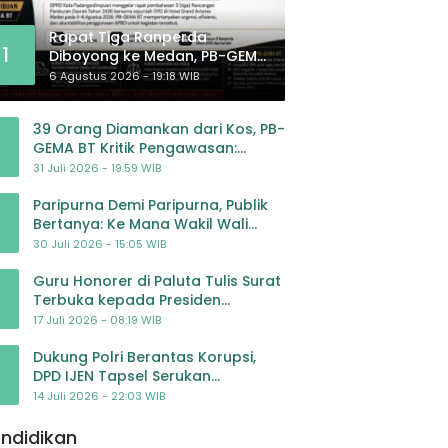
Rapat Tiga Ranperda
1
Diboyong ke Medan, PB-GEMA
BT: Jangan Jadikan APBD
6 Agustus 2026 - 19:18 WIB
Ladang Pembiayaan yang
Tak Perlu
39 Orang Diamankan dari Kos, PB-
GEMA BT Kritik Pengawasan:
Jangan Tunggu Masyarakat
31 Juli 2026 - 19:59 WIB
Bergerak Baru Negara Bertindak
Paripurna Demi Paripurna, Publik
Bertanya: Ke Mana Wakil Wali
Kota Padangsidimpuan?
30 Juli 2026 - 15:05 WIB
Guru Honorer di Paluta Tulis Surat
Terbuka kepada Presiden
Prabowo, Mohon Keadilan atas
17 Juli 2026 - 08:19 WIB
Dugaan Kriminalisasi
Dukung Polri Berantas Korupsi,
DPD IJEN Tapsel Serukan
Pengawalan Kasus Mantan
14 Juli 2026 - 22:03 WIB
Jampidsus hingga Tuntas
ndidikan