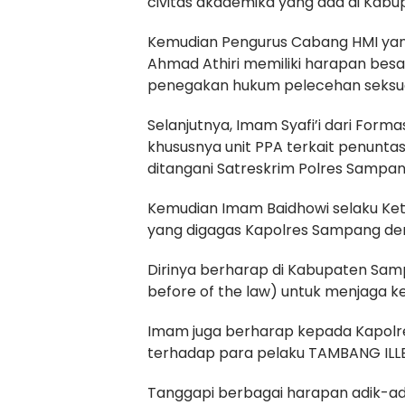
civitas akademika yang ada di Kab
Kemudian Pengurus Cabang HMI yan
Ahmad Athiri memiliki harapan bes
penegakan hukum pelecehan seksual
Selanjutnya, Imam Syafi’i dari For
khususnya unit PPA terkait penunta
ditangani Satreskrim Polres Sampan
Kemudian Imam Baidhowi selaku Ke
yang digagas Kapolres Sampang den
Dirinya berharap di Kabupaten Sam
before of the law) untuk menjaga kep
Imam juga berharap kepada Kapol
terhadap para pelaku TAMBANG ILLE
Tanggapi berbagai harapan adik-ad