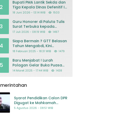
Bupati PMA Lantik Sekda dan
2
Tiga Kepala Dinas Defenitif Ini
orangnya
18 Juni 2026 - 13:14 WIB
1503
Guru Honorer di Paluta Tulis
3
Surat Terbuka kepada
Presiden Prabowo, Mohon
17 Juli 2026 - 08:19 WIB
1497
Keadilan atas Dugaan
Kriminalisasi
Siapa Bermain ? GTT Belasan
4
Tahun Mengabdi, Kini
Dikeluarkan Sepihak Dari
18 Februari 2025 - 18:31 WIB
1479
Dapodik
Baru Menjabat ! Lurah
5
Polagan Gelar Buka Puasa
Bersama
14 Maret 2025 - 17:44 WIB
1438
emerintahan
Syarat Pendidikan Calon DPR
Digugat ke Mahkamah
Konstitusi
5 Agustus 2026 - 08:51 WIB