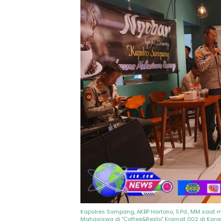
Kapolres Sampang, AKBP Hartono, S.Pd., MM saat
Mahasiswa di "Coffee&Resto" Kramat 002 di Kar