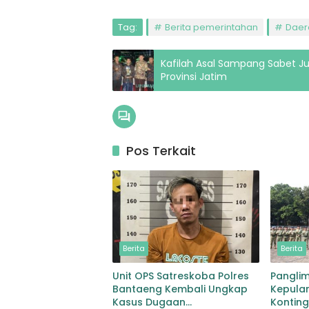
Tag:
Berita pemerintahan
Daer
Kafilah Asal Sampang Sabet J
Provinsi Jatim
Pos Terkait
Berita
Berita
Unit OPS Satreskoba Polres
Pangli
Bantaeng Kembali Ungkap
Kepulan
Kasus Dugaan
Kontin