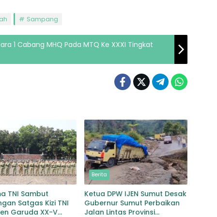
ah
Sampang
uara 1 Cabang MHQ Pada MTQ Ke XXXI Tingkat
Berita
ma TNI Sambut
Ketua DPW IJEN Sumut Desak
gan Satgas Kizi TNI
Gubernur Sumut Perbaikan
gen Garuda XX-V
Jalan Lintas Provinsi