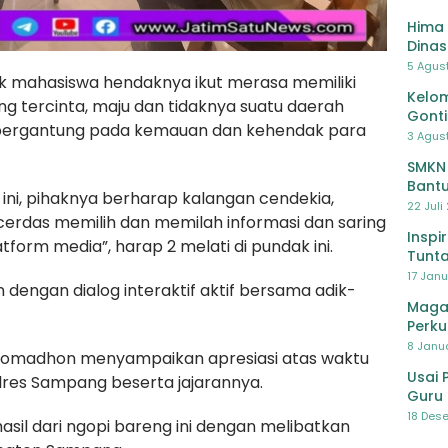
Hima 
Dinas
Pelat
5 Agus
ik mahasiswa hendaknya ikut merasa memiliki
Lawa
Kelom
g tercinta, maju dan tidaknya suatu daerah
Gont
a bergantung pada kemauan dan kehendak para
3 Agust
SMKN
Bantu
at ini, pihaknya berharap kalangan cendekia,
Pendi
22 Juli
rdas memilih dan memilah informasi dan saring
Inspi
orm media”, harap 2 melati di pundak ini.
Tunta
17 Janu
 dengan dialog interaktif aktif bersama adik-
Maga
Perku
8 Janua
 Romadhon menyampaikan apresiasi atas waktu
Usai 
lres Sampang beserta jajarannya.
Guru 
Bersa
18 Dese
hasil dari ngopi bareng ini dengan melibatkan