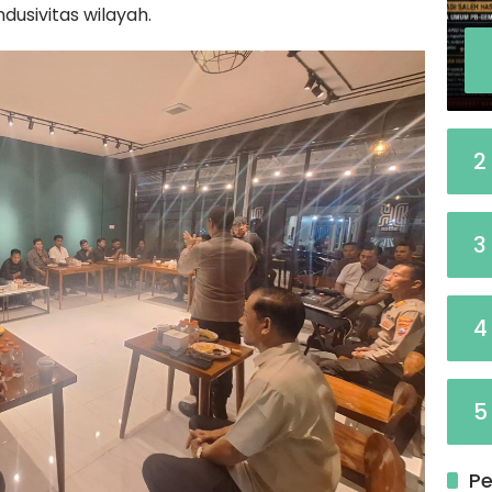
usivitas wilayah.
2
3
4
5
Pe