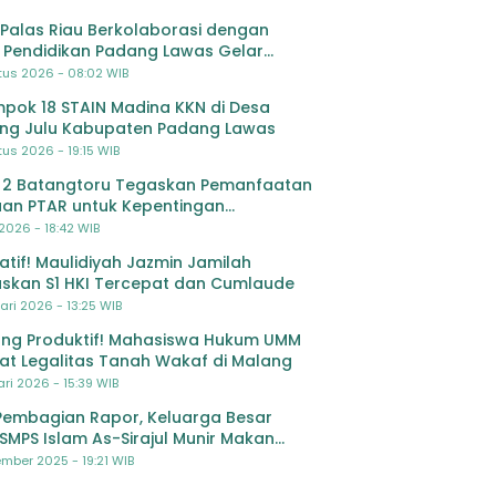
Palas Riau Berkolaborasi dengan
 Pendidikan Padang Lawas Gelar
ihan OSIS SMP se-Kabupaten Padang
tus 2026 - 08:02 WIB
s
pok 18 STAIN Madina KKN di Desa
ing Julu Kabupaten Padang Lawas
us 2026 - 19:15 WIB
 2 Batangtoru Tegaskan Pemanfaatan
an PTAR untuk Kepentingan
dikan
 2026 - 18:42 WIB
ratif! Maulidiyah Jazmin Jamilah
skan S1 HKI Tercepat dan Cumlaude
ari 2026 - 13:25 WIB
ng Produktif! Mahasiswa Hukum UMM
at Legalitas Tanah Wakaf di Malang
ri 2026 - 15:39 WIB
Pembagian Rapor, Keluarga Besar
SMPS Islam As-Sirajul Munir Makan
ma Sambut Libur Awal Semester
mber 2025 - 19:21 WIB