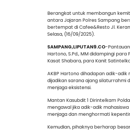
Berangkat untuk membangun kemitr
antara Jajaran Polres Sampang ber
bertempat di Cafee&Resto Jl. Ker
Selasa, (16/09/2025).
SAMPANG,LIPUTAN9.CO
-Pantauan 
Hartono, S.Pd., MM didampingi para PJ
Kasat Shabara, para Kanit Satintel
AKBP Hartono dihadapan adik-adik
dijadikan sarana ajang silaturrahmi
menjaga eksistensi.
Mantan Kasubdit 1 Dirintelkam Pold
mengawal jika adik-adik mahasisw
menjaga dan menghormati kepenting
Kemudian, pihaknya berharap besar j